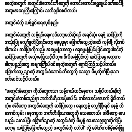
စေတဲ့အတွက် အတွင်းခံဘောင်းဘီတွေကို ကောင်းကောင်းရွေးချယ်ဝတ်ဆင်ဖို့
အထူးအ‌ရေးကြီးကြောင်း သတိချပ်စေပါတယ်။
အတွင်းခံကို သန့်ရှင်းရေးလုပ်နည်း
အတွင်းခံတွေကို သန့်ရှင်းရေးလုပ်တော့မယ်ဆိုရင် အရင်ဆုံး ရေနဲ့ ဆပ်ပြာကို
အသုံးပြု လျှော်ဖွတ်ပြီးရင်တော့ နေပူပူမှာ ခြောက်သွေ့တဲ့အထိ လှန်းဖို့ လိုအပ်
ပါတယ်။ ဆပ်ပြာကိုလည်း အမွှေးနံ့သာတွေ ၊ ရေမွှေးနံ့ပြင်းပြင်းတွေပါဝင်တဲ့
ဆပ်ပြာတွေကို အသုံးမပြုသင့်ပါဘူး။ ဒီလိုအနံ့ပြင်းတဲ့ ဆပ်ပြာမွှေးတွေဟာ
ဓါတုပစ္စည်းတွေ အများကြီးပါဝင်နေတဲ့အတွက် ရှောင်ကြဉ်သင့်ပါတယ်။
ခြောက်သွေ့သွားတဲ့ အတွင်းခံဘောင်းဘီတွေကို သေချာ မီးပူတိုက်ပြီးမှသာ
ဝတ်ဆင်သင့်ပါတယ်။
“အတွင်းခံတွေက ကိုယ်တွေကသာ သန့်တယ်ထင်နေတာ။ သန့်ပါတယ်ဆိုတဲ့
အတွင်းခံတစ်ထည်မှာ ဘတ်တီးရီးယားပိုးပေါင်း တစ်သောင်းလောက် ရှိပါတယ်
တဲ့။ အဲဒီတော့ အတွင်းခံတွေကို ဆပ်ပြာတွေ ၊ ရေတွေနဲ့ လျှော်ပြီးရင် နေနဲ့ ထိ
အောင်လှမ်း ၊ နေအပူက ဘက်တီးရီးယားတွေကို သေစေတယ်။ အဲဒီတော့ လေ
လည်း သလပ်ပြီး ခြောက်သွားတဲ့ အတွင်းခံကို မီးပူနဲ့ သေသေချာချာတိုက်ပြီး
တော့မှ သန့်ပြန့်ခြောက်သွေ့တဲ့ အတွင်းခံကို ဝတ်ပါ" လို့
ဒေါက်တာစိမ့်စမ်းဖြူ