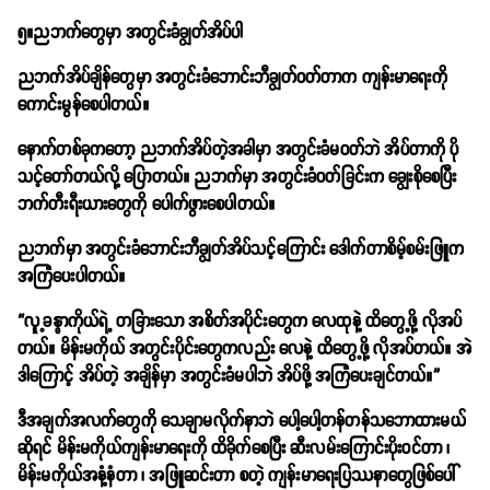
၅။ညဘက်တွေမှာ အတွင်းခံချွတ်အိပ်ပါ
ညဘက်အိပ်ချိန်တွေမှာ အတွင်းခံဘောင်းဘီချွတ်ဝတ်တာက ကျန်းမာရေးကို
ကောင်းမွန်စေပါတယ်။
နောက်တစ်ခုကတော့ ညဘက်အိပ်တဲ့အခါမှာ အတွင်းခံမဝတ်ဘဲ အိပ်တာကို ပို
သင့်တော်တယ်လို့ ပြောတယ်။ ညဘက်မှာ အတွင်းခံဝတ်ခြင်းက ချွေးစိုစေပြီး
ဘက်တီးရီးယားတွေကို ပေါက်ဖွားစေပါတယ်။
ညဘက်မှာ အတွင်းခံဘောင်းဘီချွတ်အိပ်သင့်ကြောင်း ဒေါက်တာစိမ့်စမ်းဖြူက
အကြံပေးပါတယ်။
“လူ့ခန္ဓာကိုယ်ရဲ့ တခြားသော အစိတ်အပိုင်းတွေက လေထုနဲ့ ထိတွေ့ဖို့ လိုအပ်
တယ်။ မိန်းမကိုယ် အတွင်းပိုင်းတွေကလည်း လေနဲ့ ထိတွေ့ဖို့ လိုအပ်တယ်။ အဲ
ဒါကြောင့် အိပ်တဲ့ အချိန်မှာ အတွင်းခံမပါဘဲ အိပ်ဖို့ အကြံပေးချင်တယ်။”
ဒီအချက်အလက်တွေကို သေချာမလိုက်နာဘဲ ပေါ့ပေါ့တန်တန်သဘောထားမယ်
ဆိုရင် မိန်းမကိုယ်ကျန်းမာရေးကို ထိခိုက်စေပြီး ဆီးလမ်းကြောင်းပိုးဝင်တာ ၊
မိန်းမကိုယ်အနံ့နံတာ ၊ အဖြူဆင်းတာ စတဲ့ ကျန်းမာရေးပြဿနာတွေဖြစ်ပေါ်