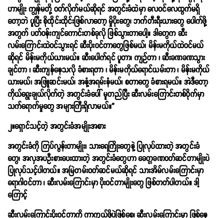
ဟာမျိုး ကျွန်မတို့ ဝတ်လိုက်မယ်ဆိုရင် အတွင်းခံထဲမှာ လေဝင်လေထွက်မရှိ
တော့ဘဲ ပူပြီး စိုထိုင်းထိုင်းဖြစ်လာတော့ မှိုပိုးတွေ၊ ဘက်တီးရီးယားတွေ ပေါက်ဖို့
အတွက် ပတ်ဝန်းကျင်ကောင်းတစ်ခုလို ဖြစ်သွားတာပေါ့။ ဒါတွေက ဆီး
လမ်းကြောင်းထဲဝင်သွားရင် ဆီးပိုးဝင်တာတွေဖြစ်မယ်၊ မိန်းမကိုယ်ထဲဝင်မယ်
ဆိုရင် မိန်းမကိုယ်ယားမယ်။ ဆီးပေါက်ရင် ပူတာ၊ ကျဉ်တာ ၊ ဆီးခဏခဏသွား
ချင်တာ ၊ ဆီးကျန်နေသလို ခံစားရတာ ၊ မိန်းမကိုယ်ရောင်ယမ်းတာ ၊ မိန်းမကိုယ်
ယားမယ်၊ အဖြူဆင်းမယ်၊ အနံ့အရမ်းနံမယ်၊ စတာတွေ ခံစားရမယ်။ အဲဒီတော့
ကိုယ်ရွေးချယ်လိုက်တဲ့ အတွင်းခံပေါ် မူတည်ပြီး ဆီးလမ်းကြောင်းတစ်ဝိုက်မှာ
သက်ရောက်မှုတွေ အများကြီးရှိလာမယ်။”
၂။ရှောင်သင့်တဲ့ အတွင်းခံအမျိုးအစား
အတွင်းခံကို ကြပ်လွန်းတာမျိုး၊ သားရေကြိုးတွေနဲ့ ပြုလုပ်ထားတဲ့ အတွင်းခံ
တွေ၊ အလှအပဦးစားပေးထားတဲ့ အတွင်းခံတွေဟာ ခေတ္တခဏဝတ်ဆင်တာမျိုးပဲ
ပြုလုပ်သင့်ပါတယ်။ အမြဲတမ်းဝတ်ဆင်မယ်ဆိုရင် သားအိမ်လမ်းကြောင်းမှာ
ရောဂါဝင်တာ ၊ ဆီးလမ်းကြောင်းမှာ ပိုးဝင်တာမျိုးတွေ ဖြစ်တတ်ပါတယ်။ ဒါ့
ကြောင့်
ဆီးလမ်းကြောင်းပိုးဝင်တာကို ကာကွယ်ဖို့ပဲဖြစ်စေ၊ ဆီးလမ်းကြောင်းမှာ ဖြစ်နေ