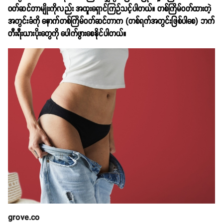
ဝတ်ဆင်တာမျိုးကိုလည်း အထူး‌ရှောင်ကြဉ်သင့်ပါတယ်။ တစ်ကြိမ်ဝတ်ထားတဲ့
အတွင်းခံကို နောက်တစ်ကြိမ်ဝတ်ဆင်တာက (တစ်ရက်အတွင်းဖြစ်ပါစေ) ဘက်
တီးရီးယားပိုးတွေကို ပေါက်ဖွားစေနိုင်ပါတယ်။
grove.co