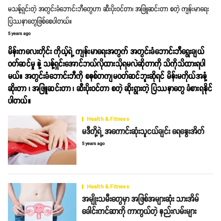
မသန့်ရှင်းတဲ့ အတွင်းခံဘောင်းဘီတွေဟာ ဆီးပိုးဝင်တာ၊ အဖြူဆင်းတာ စတဲ့ ကျန်းမာရေး
ပြဿနာတွေဖြစ်စေပါတယ်။
5 years ago
မိန်းကလေးတိုင်း ကိုယ့်ရဲ့ ကျန်းမာရေးအတွက် အတွင်းခံဘောင်းဘီရွေးချယ်
ဝတ်ဆင်မှု နဲ့ သန့်ရှင်းအောင်ဘယ်လိုထားသိုရမလဲဆိုတာကို သိကိုသိထားရပါ
မယ်။ အတွင်းခံဘောင်းဘီကို စနစ်တကျမဝတ်ဆင်ဘူးဆိုရင် မိန်းမကိုယ်အနံ့
ဆိုးတာ ၊ အဖြူဆင်းတာ ၊ ဆီးပိုးဝင်တာ စတဲ့ ဆိုးရွားတဲ့ ပြဿနာတွေ ခံစားရနိုင်
ပါတယ်။
Health & Fitness
မဒီတို့ရဲ့ အကောင်းဆုံးသူငယ်ချင်း ရေနွေးအိတ်
5 years ago
Health & Fitness
အမျိုးသမီးတွေမှာ အဖြစ်အများဆုံး သားအိမ်
ခေါင်းကင်ဆာကို ကာကွယ်တဲ့ နည်းလမ်းများ