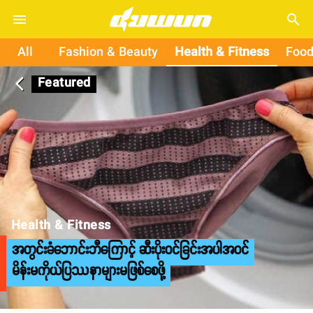
search
All
Fashion & Beauty
Health & Fitness
Food
Featured
arrow_back_ios
Health & Fitness
အတွင်းခံဘောင်းဘီကြောင့် ဆီးပိုးဝင်ခြင်းအပါအဝင်
မိန်းမကိုယ်ပြဿနာများမဖြစ်စေဖို့