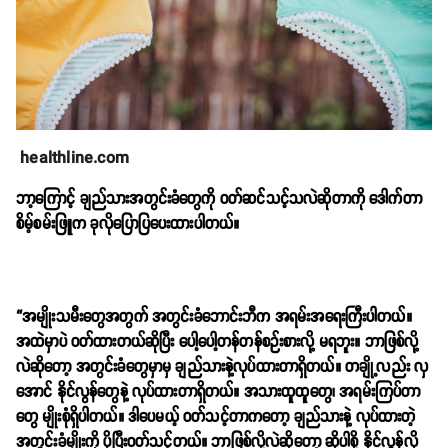
healthline.com
ဘာ့ကြောင့် ချည်သားအတွင်းခံတွေကို ဝတ်ဆင်သင့်သလဲဆိုတာကို ဒေါက်တာ
စိမ့်စမ်းဖြူက ခုလိုပြောပြပေးထားပါတယ်။
“အမျိုးသမီးတွေအတွက် အတွင်းခံ‌ဘောင်းဘီက အရမ်းအရေးကြီးပါတယ်။
အထဲမှာပဲ ဝတ်ထားတယ်ဆိုပြီး ပေါ့ပေါ့တန်တန်စဉ်းစားလို့ မရဘူး။ ဘာဖြစ်လို့
လဲဆိုတော့ အတွင်းခံတွေမှာမှ ချည်သားနဲ့လုပ်ထားတာရှိတယ်။ တချို့လည်း လှ
အောင် နိုင်လွန်တွေနဲ့ လုပ်ထားတာရှိတယ်။ အသားထူထူတွေ၊ အရမ်းကြပ်တာ
တွေ မျိုးစုံရှိပါတယ်။ ဒါပေမယ့် ဝတ်သင့်တာကတော့ ချည်သားနဲ့ လုပ်ထားတဲ့
အတွင်းခံမျိုးကို ပိုပြီးဝတ်သင့်တယ်။ ဘာဖြစ်လို့လဲဆိုတော့ ဆိုပါစို့ နိုင်လွန်လို