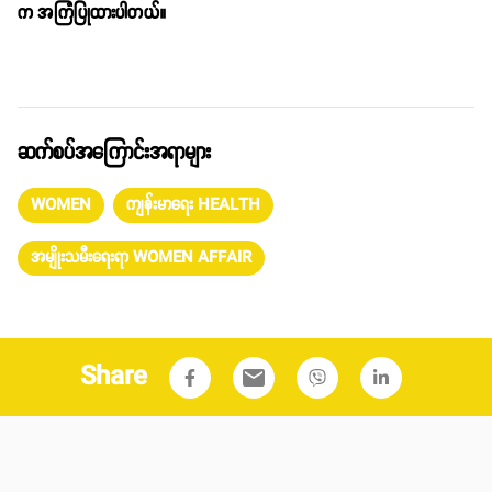
က အကြံပြုထားပါတယ်။
ဆက်စပ်အကြောင်းအရာများ
WOMEN
ကျန်းမာရေး HEALTH
အမျိုးသမီးရေးရာ WOMEN AFFAIR
Share
email