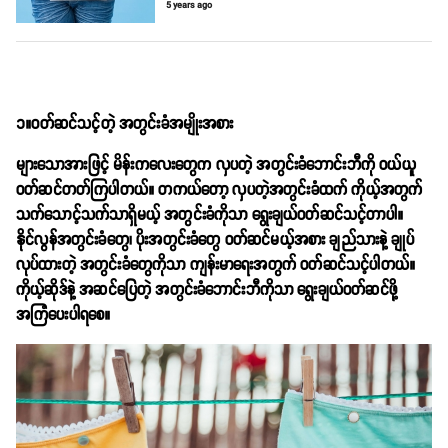
5 years ago
၁။ဝတ်ဆင်သင့်တဲ့ အတွင်းခံအမျိုးအစား
များသောအားဖြင့် မိန်းကလေးတွေက လှပတဲ့ အတွင်းခံဘောင်းဘီကို ဝယ်ယူ
ဝတ်ဆင်တတ်ကြပါတယ်။ တကယ်တော့ လှပတဲ့အတွင်းခံထက် ကိုယ့်အတွက်
သက်သောင့်သက်သာရှိမယ့် အတွင်းခံကိုသာ ရွေးချယ်ဝတ်ဆင်သင့်တာပါ။
နိုင်လွန်အတွင်းခံတွေ၊ ပိုးအတွင်းခံတွေ ဝတ်ဆင်မယ့်အစား ချည်သားနဲ့ ချုပ်
လုပ်ထားတဲ့ အတွင်းခံတွေကိုသာ ကျန်းမာရေးအတွက် ဝတ်ဆင်သင့်ပါတယ်။
ကိုယ့်ဆိုဒ်နဲ့ အဆင်ပြေတဲ့ အတွင်းခံဘောင်းဘီကိုသာ ရွေးချယ်ဝတ်ဆင်ဖို့
အကြံပေးပါရစေ။