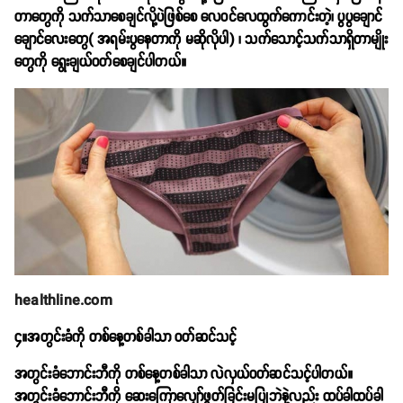
တာတွေကို သက်သာစေချင်လို့ပဲဖြစ်စေ လေဝင်လေထွက်ကောင်းတဲ့၊ ပွပွချောင်
ချောင်လေးတွေ( အရမ်းပွနေတာကို မဆိုလိုပါ) ၊ သက်သောင့်သက်သာရှိတာမျိုး
တွေကို ရွေးချယ်ဝတ်စေချင်ပါတယ်။
healthline.com
၄။အတွင်းခံကို တစ်နေ့တစ်ခါသာ ဝတ်ဆင်သင့်
အတွင်းခံဘောင်းဘီကို တစ်နေ့တစ်ခါသာ လဲလှယ်ဝတ်ဆင်သင့်ပါတယ်။
အတွင်းခံဘောင်းဘီကို ဆေးကြောလျှော်ဖွတ်ခြင်းမပြုဘဲနဲ့လည်း ထပ်ခါထပ်ခါ