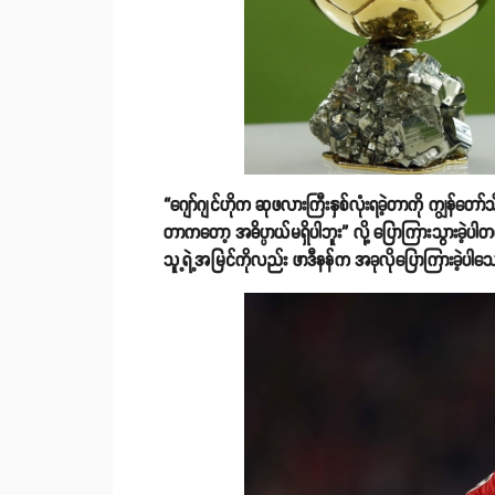
“ဂျော်ဂျင်ဟိုက ဆုဖလားကြီးနှစ်လုံးရခဲ့တာကို ကျွန်တော်သ
တာကတော့ အဓိပ္ပာယ်မရှိပါဘူး” လို့ ပြောကြားသွားခဲ့
သူ့ရဲ့အမြင်ကိုလည်း ဖာဒီနန်က အခုလိုပြောကြားခဲ့ပါ