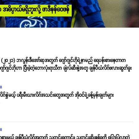
ဓိပ္ပာယ်မရှိဘူးလို့ ဖာဒီနန်ဝေဖန်
်က (၂၀၂၁) ဘလွန်းဒီအော်ဆုအတွက် ဂျော်ဂျင်ဟိုရဲ့နာမည် ရေပန်းစားနေတာက
ော်ဂျင်ဟိုဟာ ပြီးခဲ့တဲ့ဘောလုံးရာသီက ချဲလ်ဆီးနဲ့အတူ ချန်ပီယံလိဂ်ဖလားဆွတ်ခူး
ll
လိဂ်နွှဲမယ့် ပရီးမီးယားလိဂ်အသင်းတွေအတွက် အိုဝင်ရဲ့ခန့်မှန်းချက်များ
o
ll
စားမယ့် ချန်ပီယံလိဂ်အတွက် သတင်းကောင်း၊ သတင်းဆိုးနှစ်ခုကို ပြောပြလာတဲ့