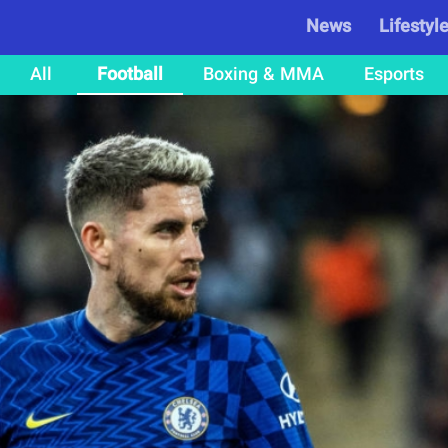
News
Lifestyl
All
Football
Boxing & MMA
Esports