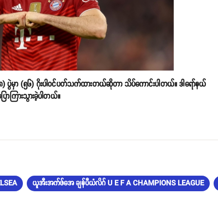
၈) ပွဲမှာ (၅၆) ဂိုးပါဝင်ပတ်သက်ထားတယ်ဆိုတာ သိပ်ကောင်းပါတယ်။ ဒါရော်နယ်
့ ပြောကြားသွားခဲ့ပါတယ်။
ELSEA
ယူအီးအက်ဖ်အေ ချန်ပီယံလိဂ် U E F A CHAMPIONS LEAGUE