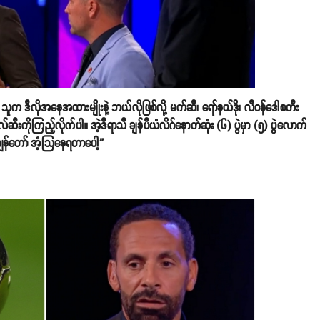
ူက ဒီလိုအနေအထားမျိုးနဲ့ ဘယ်လိုဖြစ်လို့ မက်ဆီ၊ ရော်နယ်ဒို၊ လီဝန်ဒေါစကီး
လ်ဆီးကိုကြည့်လိုက်ပါ။ အဲ့ဒီရာသီ ချန်ပီယံလိဂ်နောက်ဆုံး (၆) ပွဲမှာ (၅) ပွဲလောက်
ျွန်တော် အံ့သြနေရတာပေါ့”