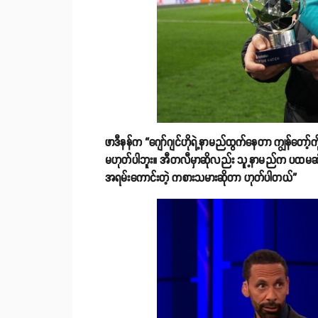
ဖာဒီနန်က “ဂျော်ဂျင်ဟိုရဲ့နာမည်ထွက်နေတာ ကျွန်တော
မဟုတ်ပါဘူး။ အီတလီမှာဆိုလည်း သူ့နာမည်က ပထမဆုံးန
အရမ်းကောင်းတဲ့ ကစားသမားဆိုတာ ဟုတ်ပါတယ်”