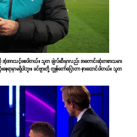
့်ကို အံ့အားသင့်စေပါတယ်။ သူက ချဲလ်ဆီးမှာလည်း အကောင်းဆုံးကစားသမား
ေရာမှာမရှိပါဘူး။ ခင်ဗျားတို့ ကျွန်တော်ပြောတာ နားထောင်ပါတယ်။ သူက