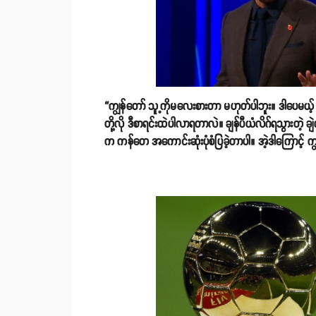
“ကျွန်တော် သူ့ကိုမလေးစားတာ မဟုတ်ပါဘူး။ ဒါပေမယ့် သ
တို့လို ဒီစာရင်းထဲပါလာရတာလဲ။ ချန်ပီယံလိဂ်ရသွားတဲ့ ချဲ
က ကန်တေ အကောင်းဆုံးပုံစံပြခဲ့တာပါ။ အဲ့ဒါကြောင့် က