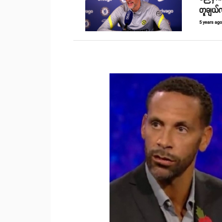
တူချယ်
5 years ag