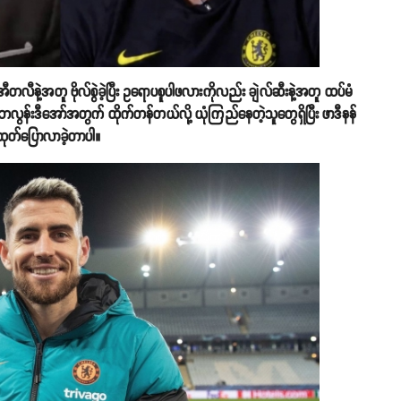
အီတလီနဲ့အတူ ဗိုလ်စွဲခဲ့ပြီး ဥရောပစူပါဖလားကိုလည်း ချဲလ်ဆီးနဲ့အတူ ထပ်မံ
ို ဘလွန်းဒီအော်အတွက် ထိုက်တန်တယ်လို့ ယုံကြည်နေတဲ့သူတွေရှိပြီး ဖာဒီနန်
ထုတ်ပြောလာခဲ့တာပါ။