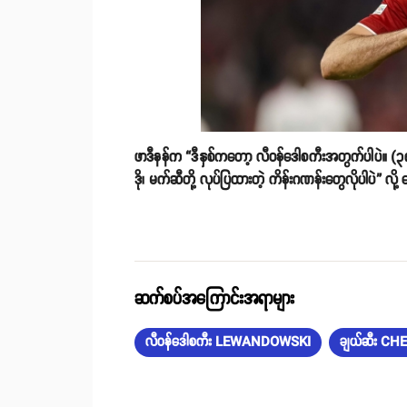
ဖာဒီနန်က “ဒီနှစ်ကတော့ လီဝန်ဒေါစကီးအတွက်ပါပဲ။ (၃
ဒို၊ မက်ဆီတို့ လုပ်ပြထားတဲ့ ကိန်းဂဏန်းတွေလိုပါပဲ” လို
ဆက်စပ်အကြောင်းအရာများ
လီဝန်ဒေါစကီး LEWANDOWSKI
ချယ်ဆီး CH