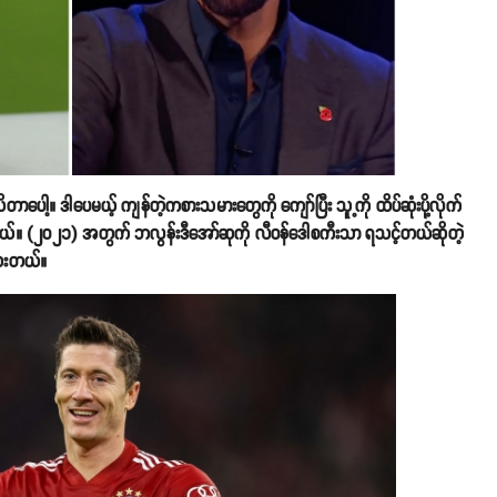
ိတာပေါ့။ ဒါပေမယ့် ကျန်တဲ့ကစားသမားတွေကို ကျော်ပြီး သူ့ကို ထိပ်ဆုံးပို့လိုက်
ပါတယ်။ (၂၀၂၁) အတွက် ဘလွန်းဒီအော်ဆုကို လီဝန်ဒေါစကီးသာ ရသင့်တယ်ဆိုတဲ့
သေးတယ်။