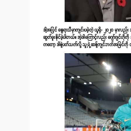
ဒါ့အပြင် နွေရာသီမှာကျင်းပခဲ့တဲ့ ယူရို- ၂၀၂၀ မှာလည်း 
ဆွတ်ခူးနိုင်ခဲ့ပါတယ်။ အဲ့ဒါကြောင့်လည်း ဂျော်ဂျင်ဟိုက
ကတော့ ဒါနဲ့ပတ်သက်လို့ သူ့ရဲ့ဆန့်ကျင်ဘက်အမြင်ကို 