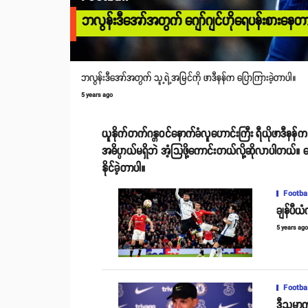
ဘလွန်းဒီအော်အတွက် ဂျော်ဂျင်ဟိုရေပန်းစားနေတာ အ
ဘလွန်းဒီအော်အတွက် သူ့ရဲ့အမြင်ကို ဖာဒီနန်က ပြောကြားခဲ့တာပါ။
5 years ago
ယူနိုက်တက်ဂန္တဝင်နောက်ခံလူဟောင်းကြီး ရီယိုဖာဒီနန
အဓိပ္ပာယ်မရှိဘဲ အံ့သြဖို့ကောင်းတယ်လို့ဆိုလာပါတယ်။ ဂျ
နိုင်ခဲ့တာပါ။
Footba
ချန်ပီယံ
5 years ag
Footba
ဒီညမှာက