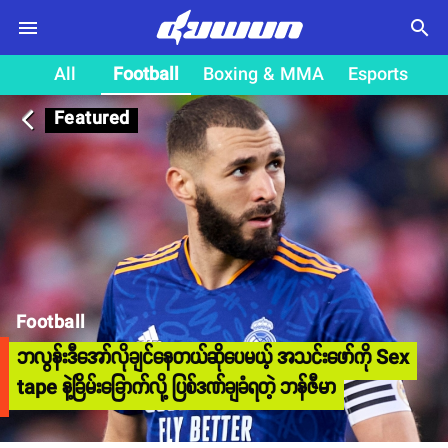
search
All
Football
Boxing & MMA
Esports
Featured
arrow_back_ios
Football
ဘလွန်းဒီအော်လိုချင်နေတယ်ဆိုပေမယ့် အသင်းဖော်ကို Sex
tape နဲ့ခြိမ်းခြောက်လို့ ပြစ်ဒဏ်ချခံရတဲ့ ဘန်ဇီမာ