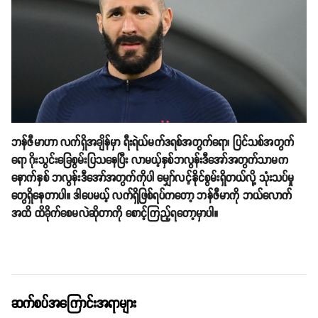
ဘန်ဇီမာဟာ လက်ရှိအချိန်မှာ ရီးရဲယ်မက်ဒရစ်အတွက်ရော၊ ပြင်သစ်အတွက်
ရော ဂိုးသွင်းခြေစွမ်းပြသနေပြီး လာမယ့်နှစ်ဘလွန်းဒီအော်အတွက်သာမက
နောက်နှစ် ဘလွန်းဒီအော်အတွက်ကိုပါ မျှော်လင့်နိုင်စွမ်းရှိတယ်လို့ သုံးသပ်မှု
တွေရှိနေတာပါ။ ဒါပေမယ့် လက်ရှိဖြစ်ရပ်ကတော့ ဘန်ဇီမာကို ဘယ်လောက်
အထိ ထိခိုက်စေမလဲဆိုတာကို စောင့်ကြည့်ရတော့မှာပါ။
ဆက်စပ်အကြောင်းအရာများ