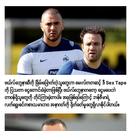
ဗယ်လ်ဘွေနာဆီကို ခြိမ်းခြောက်တဲ့သူတွေဟာ မေးလ်ကတဆင့် ဒီ Sex Tape
ကို ပြသကာ ငွေတောင်းခံခဲ့တာဖြစ်ပြီး ဗယ်လ်ဘွေနာကတော့ ငွေမပေးဘဲ
တာဝန်ရှိသူတွေကို တိုင်ကြားခဲ့တာပါ။ အခုဖြစ်ရပ်ကြောင့် ဘန်ဇီမာရဲ့
လက်ရွေးစင်ကစားသမားဘဝ အနာဂတ်ကို ရိုက်ခတ်မှုတွေရှိလာနိုင်ပါတယ်။