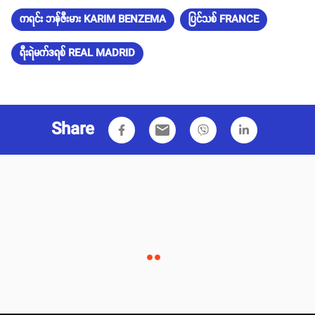
ကရင်း ဘန်ဇီးမား KARIM BENZEMA
ပြင်သစ် FRANCE
ရီးရဲမက်ဒရစ် REAL MADRID
Share
email