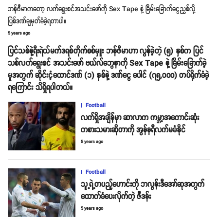
ဘန်ဇီမာကတော့ လက်ရွေးစင်အသင်းဖော်ကို Sex Tape နဲ့ ခြိမ်းခြောက်ငွေညှစ်လို့
ပြစ်ဒဏ်ချမှတ်ခံခဲ့ရတာပါ။
5 years ago
ပြင်သစ်နဲ့ရီးရဲယ်မက်ဒရစ်တိုက်စစ်မှူး ဘန်ဇီမာဟာ လွန်ခဲ့တဲ့ (၅) နှစ်က ပြင်
သစ်လက်ရွေးစင် အသင်းဖော် ဗယ်လ်ဘွေနာကို Sex Tape နဲ့ ခြိမ်းခြောက်ခဲ့
မှုအတွက် ဆိုင်းငံ့ထောင်ဒဏ် (၁) နှစ်နဲ့ ဒဏ်ငွေ ပေါင် (၇၅,၀၀၀) တပ်ရိုက်ခံခဲ့
ရကြောင်း သိရှိရပါတယ်။
Football
လက်ရှိအချိန်မှာ ဆာလာက ကမ္ဘာ့အကောင်းဆုံး
ကစားသမားဆိုတာကို အွန်နရီလက်မခံနိုင်
5 years ago
Football
သူ့ရဲ့တပည့်ဟောင်းကို ဘလွန်းဒီအော်ဆုအတွက်
ထောက်ခံပေးလိုက်တဲ့ ဇီဒန်း
5 years ago