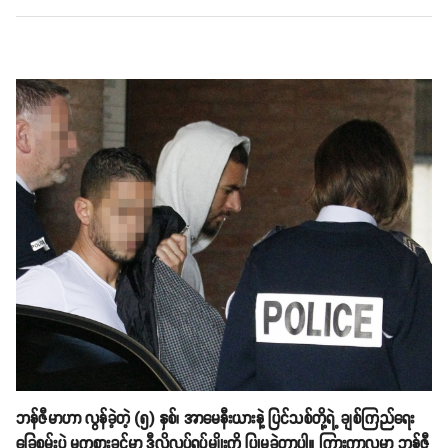
ဘန်ဇီမာဟာ လွန်ခဲ့တဲ့ (၅) နှစ်၊ အာမေနီးယားနဲ့ ပြင်သစ်တို့ရဲ့ ချစ်ကြည်ရေး
ခြေစမ်းပွဲ မကစားခင်မှာ ဒီလိုလုပ်ရပ်မျိုးကို ပြုမူခဲ့တာပါ။ ကြားကာလမှာ ဘန်ဇီ