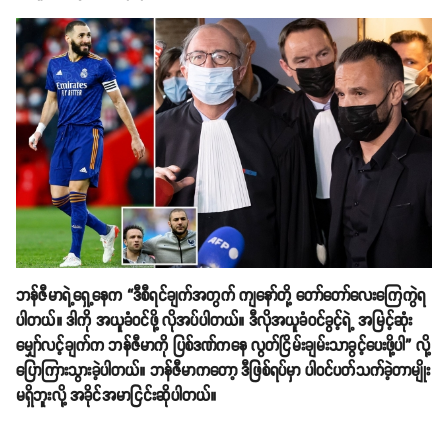
ဘန်ဇီမာရဲ့ရှေ့နေက “ဒီစီရင်ချက်အတွက် ကျနော်တို့ တော်တော်လေးကြေကွဲရ
ပါတယ်။ ဒါကို အယူခံဝင်ဖို့ လိုအပ်ပါတယ်။ ဒီလိုအယူခံဝင်ခွင့်ရဲ့ အမြင့်ဆုံး
မျှော်လင့်ချက်က ဘန်ဇီမာကို ပြစ်ဒဏ်ကနေ လွတ်ငြိမ်းချမ်းသာခွင့်ပေးဖို့ပါ” လို့
ပြောကြားသွားခဲ့ပါတယ်။ ဘန်ဇီမာကတော့ ဒီဖြစ်ရပ်မှာ ပါဝင်ပတ်သက်ခဲ့တာမျိုး
မရှိဘူးလို့ အခိုင်အမာငြင်းဆိုပါတယ်။