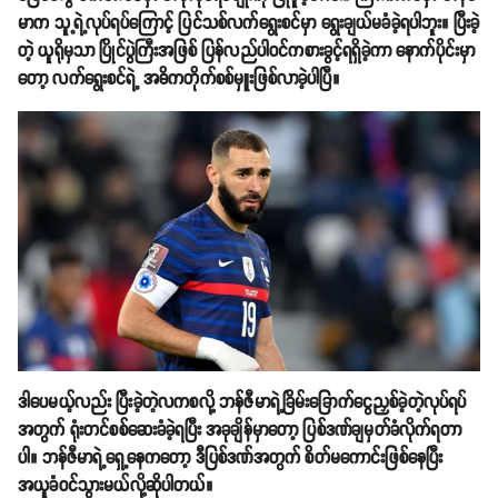
မာက သူ့ရဲ့လုပ်ရပ်ကြောင့် ပြင်သစ်လက်ရွေးစင်မှာ ရွေးချယ်မခံခဲ့ရပါဘူး။ ပြီးခဲ့
တဲ့ ယူရိုမှသာ ပြိုင်ပွဲကြီးအဖြစ် ပြန်လည်ပါဝင်ကစားခွင့်ရရှိခဲ့ကာ နောက်ပိုင်းမှာ
တော့ လက်ရွေးစင်ရဲ့ အဓိကတိုက်စစ်မှူးဖြစ်လာခဲ့ပါပြီ။
ဒါပေမယ့်လည်း ပြီးခဲ့တဲ့လကစလို့ ဘန်ဇီမာရဲ့ခြိမ်းခြောက်ငွေညှစ်ခဲ့တဲ့လုပ်ရပ်
အတွက် ရုံးတင်စစ်ဆေးခံခဲ့ရပြီး အခုချိန်မှာတော့ ပြစ်ဒဏ်ချမှတ်ခံလိုက်ရတာ
ပါ။ ဘန်ဇီမာရဲ့ရှေ့နေကတော့ ဒီပြစ်ဒဏ်အတွက် စိတ်မကောင်းဖြစ်နေပြီး
အယူခံဝင်သွားမယ်လို့ဆိုပါတယ်။