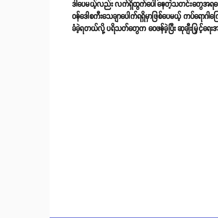
ဒါပေမယ့်လည်း လက်ရှိထွက်ပေါ်နေတဲ့သတင်းတွေအရတော့ မက်
ဝန်ဒေါစကီးသေချာပေါက်ရရှိမှာဖြစ်ပေမယ့် ကပ်ရောဂါကြောင့
ခံခဲ့ရတယ်လို့ ပရိသတ်တွေက ဝေဖန်ခဲ့ပြီး ဆုချီးမြှင့်ရ