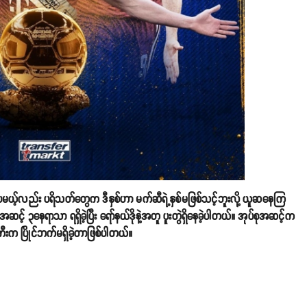
ပေမယ့်လည်း ပရိသတ်တွေက ဒီနှစ်ဟာ မက်ဆီရဲ့နှစ်မဖြစ်သင့်ဘူးလို့ ယူဆနေကြ
င့် ၃နေရာသာ ရရှိခဲ့ပြီး ရော်နယ်ဒိုနဲ့အတူ ပူးတွဲရှိနေခဲ့ပါတယ်။ အုပ်စုအဆင့်က
ကီးက ပြိုင်ဘက်မရှိခဲ့တာဖြစ်ပါတယ်။