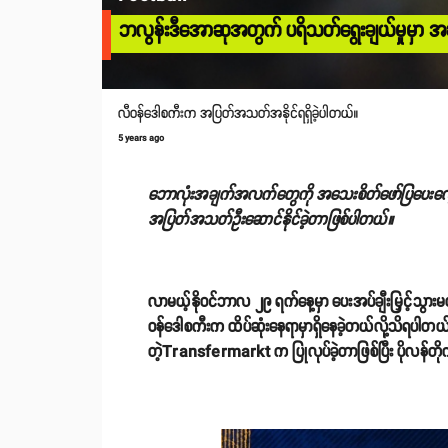
ဘလွန်းဒီအောဆုအတွက် ပရိသတ်ရွေးချယ်မှုမှာ အဆင
လီဝန်ဒေါစကီးက အပြတ်အသတ်အနိုင်ရရှိခဲ့ပါတယ်။
5 years ago
ဘောလုံးအချက်အလက်တွေကို အသေးစိတ်ဖော်ပြပေးလေ့ရှိ
အပြတ်အသတ်ဦးဆောင်နိုင်ခဲ့တာဖြစ်ပါတယ်။
လာမယ့်နိုဝင်ဘာလ ၂၉ ရက်နေ့မှာ ပေးအပ်ချီးမြှင့်သွား
ဝန်ဒေါစကီးက ထိပ်ဆုံးနေရာမှာရှိနေခဲ့တယ်လို့သိရပ
တဲ့Transfermarkt က ပြုလုပ်ခဲ့တာဖြစ်ပြီး ပိုလန်တ