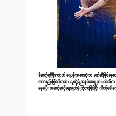
ဒီဆုကိုရရှိဖို့အတွက် ရေပန်းအစားဆုံးက မက်ဆီဖြစ်နေ
တာလည်းဖြစ်ပါတယ်။ သူတို့ရဲ့ဆန္ဒမဲပေးမှုမှာ မက်ဆီက အဆ
နေစပြီး အဆင့်ဆင့်ရွေးချယ်ခဲ့ကြတာဖြစ်ပြီး လီဝန်ဒေါစ