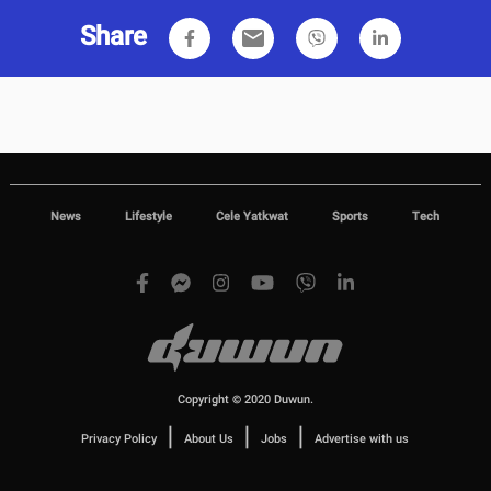
Share
email
News
Lifestyle
Cele Yatkwat
Sports
Tech
Copyright © 2020 Duwun.
|
|
|
Privacy Policy
About Us
Jobs
Advertise with us