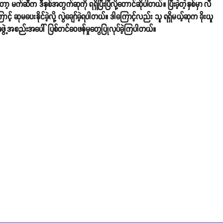
ဆီက ဒီနှစ်အတွက်ဆုကို ရရှိပြီးပြီလို့တောင်ဆိုပါတယ်။ ပြီးခဲ့တဲ့နှစ်မှာ လီ
် ဆုမပေးနိုင်ခဲ့လို့ လွဲချော်ခဲ့ရပါတယ်။ ဒါကြောင့်လည်း သူ ရရှိမယ့်ဆုက ခိုးယူ
ေးအဖွဲ့အစည်းအပေါ် ပြစ်တင်ဝေဖန်မှုတွေပြုလုပ်ခဲ့ကြပါတယ်။