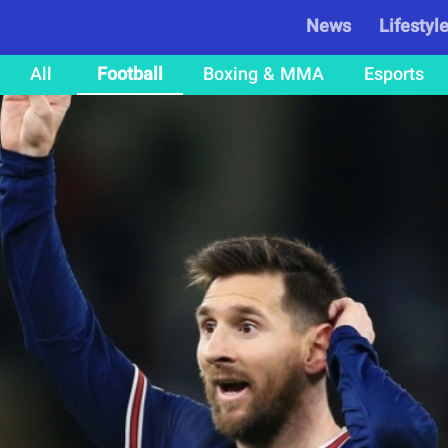
News
Lifestyl
All
Football
Boxing & MMA
Esports