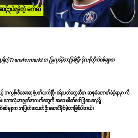
့်၃ပဲရခဲ့တဲ့ မက်ဆီ
တဲ့Transfermarkt က ပြုလုပ်ခဲ့တာဖြစ်ပြီး ပိုလန်တိုက်စစ်မှူးက
မယ့် ဘလွန်းဒီအောဆုနဲ့ပတ်သက်ပြီး ပရိသတ်တွေဆီက ဆန္ဒမဲကောက်ခံခဲ့ရာမှာ လီ
ါတယ်။ ဘောလုံးအချက်အလက်တွေကို အသေးစိတ်ဖော်ပြပေးလေ့ရှိ
ိုက်စစ်မှူးက အပြတ်အသတ်ဦးဆောင်နိုင်ခဲ့တာဖြစ်ပါတယ်။