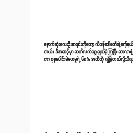
နောက်ဆုံးလေးဦးစာရင်းကိုတော့ လီဝန်ဒေါစကီးနဲ့ရော်နယ်ဒို
တယ်။ ဒီအဆင့်မှာ ဆက်လက်ရွေးချယ်ခဲ့ကြပြီး ဆာလာနဲ့ လီဝန
ကာ စုစုပေါင်းမဲပေးမှုရဲ့ ၆၈% အထိကို ရရှိခဲ့တယ်လို့သ