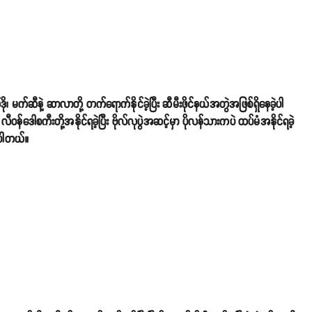
၊ မက်ဆီနဲ့ ဆာလာတို့ တက်ရောက်နိုင်ခဲ့ပြီး ဆီမီးဖိုင်နယ်အတွဲအဖြစ်ရှိနေခဲ့ပါ
်ဒေါစကီးတို့အနိုင်ရခဲ့ပြီး ဗိုလ်လုပွဲအဆင့်မှာ ပိုလန်သားကပဲ ထပ်မံအနိုင်ရခဲ့
ိရပါတယ်။