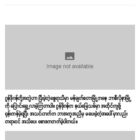
ဂွန်ဒိုဂန်တို့အတွဲဟာ ပြီးခဲ့တဲ့နွေရာသီမှာ မန်ချက်စတာမြို့ကနေ ဘာစီလိုနာမြို့
ကို ပြောင်းရွှေ့လာခဲ့ကြတာပါ။ ဂွန်ဒိုဂန်က နယ်မြေသစ်မှာ အထိုင်ကျဖို့
ရုန်းကန်ခဲ့ရပြီး အသင်းဘက်က ဘာအကူအညီမှ မပေးခဲ့တဲ့အပေါ်မှာလည်း
တရားဝင် အသိပေး စောဒကတက်ခဲ့ပါတယ်။