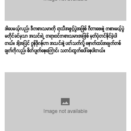
ဒါပေမယ့်လည်း ဒီကစားသမားကို ရာသီအဖွင့်ပွဲအဖြစ် ဂီတာဖေးနဲ့ ကစားမယ့်ပွဲ
မတိုင်ခင်မှသာ အသင်းရဲ့ တရားဝင်ကစားသမားအဖြစ် မှတ်ပုံတင်နိုင်ခဲ့ပါ
တယ်။ ဒါ့အပြင် ဂွန်ဒိုဂန်ဟာ အသင်းနဲ့ ပတ်သက်လို့ နောက်ထပ်အချက်တစ်
ချက်ကိုလည်း စိတ်ပျက်နေကြောင်း သတင်းထွက်ပေါ်နေပါတယ်။