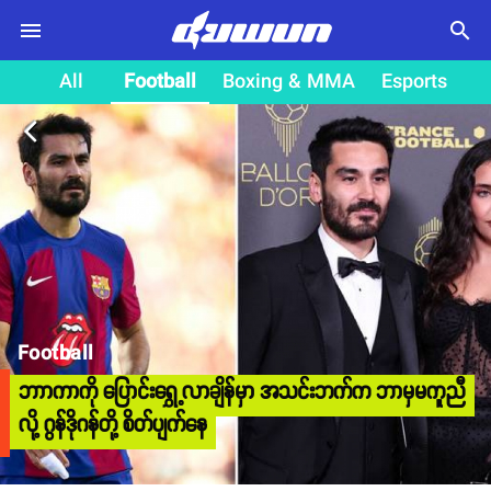
search
All
Football
Boxing & MMA
Esports
arrow_back_ios
Football
ဘာာကာကို ပြောင်းရွှေ့လာချိန်မှာ အသင်းဘက်က ဘာမှမကူညီ
လို့ ဂွန်ဒိုဂန်တို့ စိတ်ပျက်နေ