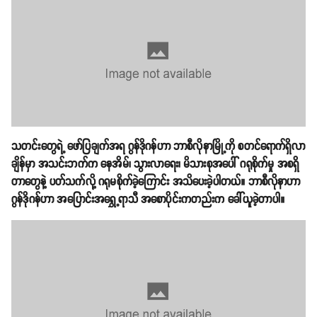
သတင်းတွေရဲ့ ဖော်ပြချက်အရ ဂွန်ဒိုဂန်ဟာ ဘာစီလိုနာမြို့ကို စတင်ရောက်ရှိလာ
ချိန်မှာ အသင်းဘက်က နေအိမ်၊ သွားလာရေး၊ မိသားစုအပေါ် ဂရုစိုက်မှု အစရှိ
တာတွေနဲ့ ပတ်သက်လို့ ဂရုမစိုက်ခဲ့ကြောင်း အသိပေးခဲ့ပါတယ်။ ဘာစီလိုနာဟာ
ဂွန်ဒိုဂန်ဟာ အပြောင်းအရွှေ့ရာသီ အစောပိုင်းကတည်းက ခေါ်ယူခဲ့တာပါ။