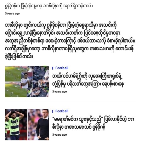
ဂွန်ဒိုဂန်က ပြီးခဲ့တဲ့နွေကမှ ဘာစီလိုနာကို ရောက်ရှိလာခဲ့တာပါ။
3 years ago
ဘာစီလိုနာ ကွင်းလယ်လူ ဂွန်ဒိုဂန်ဟာ ပြီးခဲ့တဲ့နွေရာသီမှာ အသင်းကို
ပြောင်းရွှေ့လာခဲ့ပြီးနောက်ပိုင်း အသင်းဘက်က ပြင်ပနေထိုင်မှုဘဝမှာ
အကူအညီတစ်စုံတစ်ရာ မပေးခဲ့တာကြောင့် ပစ်ပယ်ထားသလို ခံစားခဲ့ရပါတယ်။
လက်ရှိအချိန်မှာတော့ ဘာစီလိုနာတာဝန်ရှိသူတွေက ကစားသမားကို တောင်းပန်
ခဲ့ပြီးဖြစ်ပါတယ်။
Football
ဘယ်လင်ဟမ်ရဲ့ဂိုးကို လူအေးကြီးကရူးစ်ရဲ့
တုံ့ပြန်မှု ပရိသတ်တွေအကြား ရေပန်းစားနေ
3 years ago
Football
“မရောက်ခင်က သွားနှင့်သည်” ဖြစ်လာနိုင်တဲ့ ဘာ
စီလိုနာ ကစားသမားသစ် ဂွန်ဒိုဂန်
3 years ago