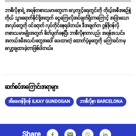
ဘာစီလိုနာရဲ့ အရန်ကစားသမားတွေဟာ လေ့ကျင့်ရေးကွင်းကို ကိုယ့်အစီအစဉ်နဲ့
ကိုယ် သွားရောက်နိုင်ဖို့အတွက် ငွေကြေးလိုအပ်ချက်ရှိတာကြောင့် အခြားသော
အလုပ်တွေကို ဝင်ရောက် လုပ်ကိုင်နေရပါတယ်။ ဒီအချက်က ဂွန်ဒိုဂန်လို
ကစားသမားမျိုးအတွက် စိတ်ပျက်နေပြီး ဘာစီလိုနာကလည်း အရန်အသင်း၊
အကယ်ဒမီအသင်းတွေအပေါ် ပေးထားတဲ့ ထောက်ပံ့မှုတွေကို မကြာခင်ကမှ
လျှော့ချထားခဲ့တာဖြစ်ပါတယ်။
ဆက်စပ်အကြောင်းအရာများ
အီခေးဂန်ဒိုဂန် ILKAY GUNDOGAN
ဘာစီလိုနာ BARCELONA
Share
email