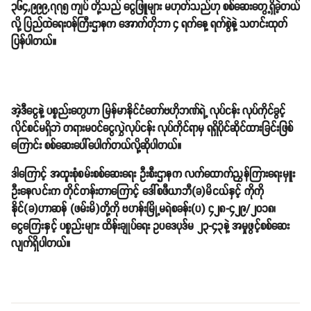
၃၆၄,၉၉၉,၇၇၅ ကျပ် တို့သည် ငွေဖြူများ မဟုတ်သည်ဟု စစ်ဆေးတွေ့ရှိခဲ့တယ်
လို့ ပြည်ထဲရေးဝန်ကြီးဌာနက အောက်တိုဘာ ၄ ရက်နေ့ ရက်စွဲနဲ့ သတင်းထုတ်
ပြန်ပါတယ်။
အဲ့ဒီငွေနဲ့ ပစ္စည်းတွေဟာ မြန်မာနိုင်ငံတော်ဗဟိုဘဏ်ရဲ့ လုပ်ငန်း လုပ်ကိုင်ခွင့်
လိုင်စင်မရှိဘဲ တရားမဝင်ငွေလွှဲလုပ်ငန်း လုပ်ကိုင်ရာမှ ရရှိပိုင်ဆိုင်ထားခြင်းဖြစ်
ကြောင်း စစ်ဆေးပေါ်ပေါက်တယ်လို့ဆိုပါတယ်။
ဒါကြောင့် အထူးစုံစမ်းစစ်ဆေးရေး ဦးစီးဌာနက လက်ထောက်ညွှန်ကြားရေးမှူး
ဦးနေလင်းက တိုင်တန်းတာကြောင့် ဒေါ်စဖီယာဘီ(ခ)မိငယ်နှင့် ကိုကို
နိုင်(ခ)ဟာဆန် (ဖမ်းမိ)တို့ကို ဗဟန်းမြို့မရဲစခန်း(ပ) ၄၂၈-၄၂၉/၂၀၁၈၊
ငွေကြေးနှင့် ပစ္စည်းများ ထိန်းချုပ်ရေး ဥပဒေပုဒ်မ ၂၃-၄၃နဲ့ အမှုဖွင့်စစ်ဆေး
လျက်ရှိပါတယ်။