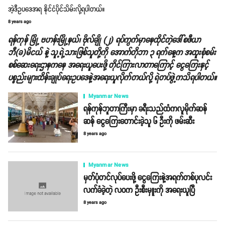
အဲ့ဒီဥပဒေအရ နိုင်ငံပိုင်သိမ်းလို့ရပါတယ်။
8 years ago
ရန်ကုန် မြို့ ဗဟန်းမြို့နယ်၊ ဗိုလ်ချို (၂) ရပ်ကွက်မှာနေထိုင်တဲ့ဒေါ်စဖီယာ
ဘီ(ခ)မိငယ် နဲ့ သူ့ရဲ့သားဖြစ်သူတို့ကို အောက်တိုဘာ ၃ ရက်နေ့က အထူးစုံစမ်း
စစ်ဆေးရေးဌာနကနေ အရေးယူပေးဖို့ တိုင်ကြားလာတာကြောင့် ငွေကြေးနှင့်
ပစ္စည်းများထိန်းချုပ်ရေးဥပဒေနဲ့အရေးယူလိုက်တယ်လို့ ရဲတပ်ဖွဲ့ကသိရပါတယ်။
Myanmar News
ရန်ကုန်ဘူတာကြီးမှာ ခရီးသည်ထံကလူမိုက်ဆန်
ဆန် ငွေကြေးတောင်းခဲ့သူ ၆ ဦးကို ဖမ်းဆီး
8 years ago
Myanmar News
မှတ်ပုံတင်လုပ်ပေးဖို့ ငွေကြေးနဲ့အရက်တစ်ပုလင်း
လက်ခံခဲ့တဲ့ လဝက ဦးစီးမှူးကို အရေးယူပြီ
8 years ago