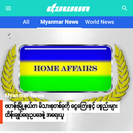
search
All
Myanmar News
World News
arrow_back_ios
Myanmar News
ဗဟန်းမြို့နယ်က မိသားစုတစ်ခုကို ငွေကြေးနှင့် ပစ္စည်းများ
ထိန်းချုပ်ရေးဥပဒေနဲ့ အရေးယူ