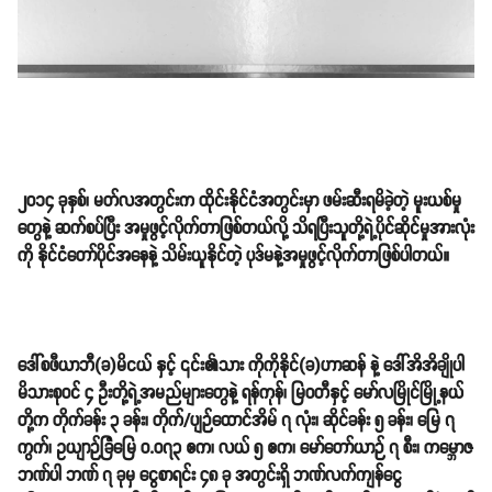
၂၀၁၄ ခုနှစ်၊ မတ်လအတွင်းက ထိုင်းနိုင်ငံအတွင်းမှာ ဖမ်းဆီးရမိခဲ့တဲ့ မူးယစ်မှု
တွေနဲ့ ဆက်စပ်ပြီး အမှုဖွင့်လိုက်တာဖြစ်တယ်လို့ သိရပြီးသူတို့ရဲ့ပိုင်ဆိုင်မှုအားလုံး
ကို နိုင်ငံတော်ပိုင်အနေနဲ့ သိမ်းယူနိုင်တဲ့ ပုဒ်မနဲ့အမှုဖွင့်လိုက်တာဖြစ်ပါတယ်။
ဒေါ်စဖီယာဘီ(ခ)မိငယ် နှင့် ၎င်း၏သား ကိုကိုနိုင်(ခ)ဟာဆန် နဲ့ ဒေါ်အိအိချိုပါ
မိသားစုဝင် ၄ ဦးတို့ရဲ့အမည်များတွေနဲ့ ရန်ကုန်၊ မြဝတီနှင့် မော်လမြိုင်မြို့နယ်
တို့က တိုက်ခန်း ၃ ခန်း၊ တိုက်/ပျဉ်ထောင်အိမ် ၇ လုံး၊ ဆိုင်ခန်း ၅ ခန်း၊ မြေ ၇
ကွက်၊ ဥယျာဉ်ခြံမြေ ဝ.၀၇၃ ဧက၊ လယ် ၅ ဧက၊ မော်တော်ယာဉ် ၇ စီး၊ ကမ္ဘောဇ
ဘဏ်ပါ ဘဏ် ၇ ခုမှ ငွေစာရင်း ၄၈ ခု အတွင်းရှိ ဘဏ်လက်ကျန်ငွေ