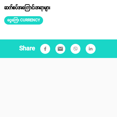
ဆက်စပ်အကြောင်းအရာများ
ငွေကြေး CURRENCY
Share
email