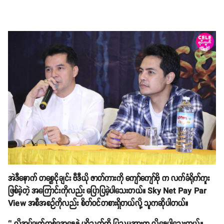
အဲဒီနောက် တစ္ဆေငိုချင်း ဗီဒီယို ဇာတ်ကားကို ကျော်ကျော်ဗို က လက်ခံရိုက်ကူး
ဖြစ်ခဲ့တဲ့ အကြောင်းကိုလည်း ပြောပြခဲ့ပါသေးတယ်။ Sky Net Pay Par
View အစီအစဉ်ကိုလည်း စိတ်ဝင်တစားရှိတယ်လို့ သူကဆိုပါတယ်။