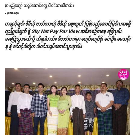
နာမည်ကျော် သရုပ်ဆောင်တွေ ပါဝင်ထားပါတယ်။
7 years ago
တစ္ဆေငိုချင်း ဗီဒီယို ဇာတ်ကားကို ဗီဒီယို ဈေးကွက် ပြန်လည်အောင်မြင်လာစေဖို့
ရည်ရွယ်ချက် နဲ့ Sky Net Pay Par View အစီအစဉ်ကနေ ခြေလှမ်း
အစပြုသွားမယ်လို့ သိရပါတယ်။ ဒီဇာတ်ကားမှာ ကျော်ကျော်ဗို၊ မင်းဦး၊ မေသန်း
နု နဲ့ ခင်ဝင့်ဝါတို့က ပါဝင်သရုပ်ဆောင်သွားမှာပါ။