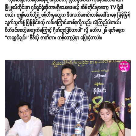
‘’ လိုအပ်ချက်တစ်ခုအနေနဲ့ ပရိသတ်ကို ပြသမှုအားက လိုနေပါသေးတယ်။
မြို့နယ်တိုင်းမှာ ရုပ်ရှင်ရုံဆိုတာမရှိသေးပေမယ့် အိမ်တိုင်းမှာတော့ TV ရှိပါ
တယ်။ ကျွန်တော်တို့ရဲ့ ဖန်တီးမှုတွေက ဒီပလက်ဖောင်းတစ်ခုပေါ်ကနေ မြန်မြန်
သွက်သွက်နဲ့ ပြန့်နိုင်မယ့် လမ်းကြောင်းတစ်ခုလို့လည်း ယုံကြည်ပါတယ်။
စိတ်ဝင်စားတဲ့အတွက်ကြောင့် ရိုက်ကူးဖြစ်တာပါ’’ လို့ မတ်လ ၂၆ ရက်နေ့က
‘’တစ္ဆေငိုချင်း’’ ဗီဒီယို ဇာတ်ကား ကန်တော့ပွဲမှာ ပြောခဲ့တာပါ။