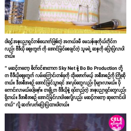
ဝါရင့်အနုပညာရှင်တစ်ယောက်ဖြစ်တဲ့ အကယ်ဒမီ မေသန်းနုကိုယ်တိုင်က
လည်း ဗီဒီယို ဈေးကွက် ကို အောင်မြင်စေချင်တဲ့ သူမရဲ့ ဆန္ဒကို ပြောပြလာပါ
တယ်။
‘’ မဆင့်ကတော့ စိတ်ဝင်စားတာက Sky Net နဲ့ Bo Bo Production တို့
က ဗီဒီယိုဈေးကွက် လမ်းကြောင်းတစ်ခုကို ထိုးဖောက်မယ့် အစီအစဉ်ကို ကြိုဆို
တယ်။ ဒီအစီအစဉ် အောင်မြင်သွားရင် အလုပ်တွေလည်း ပိုများလာမယ်။ ပို
ကောင်းလာမယ်ပေါ့နော်။ တချို့က ဗီဒီယိုနဲ့ ရပ်တည်တဲ့ အနုပညာရှင်တွေလည်း
ရှိတယ်။ ဒီအစီအစဉ် အောင်မြင်လာပါစေလို့လည်း မဆင့်ကတော့ ဆုတောင်းပါ
တယ်’’ လို့ ဆက်လက်ပြောပြထားပါတယ်။