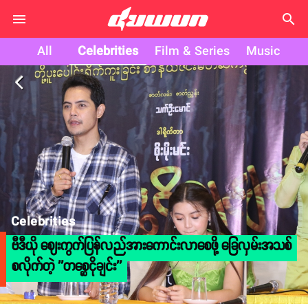
search
All
Celebrities
Film & Series
Music
arrow_back_ios
Celebrities
ဗီဒီယို ဈေးကွက်ပြန်လည်အားကောင်းလာစေဖို့ ခြေလှမ်းအသစ်
စလိုက်တဲ့ ''တစ္ဆေငိုချင်း''