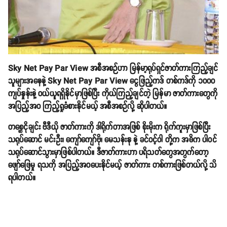
Sky Net Pay Par View အစီအစဉ်ဟာ မြန်မာ့ရုပ်ရှင်ဇာတ်ကားကြည့်ချင်
သူများအနေနဲ့ Sky Net Pay Par View ငွေဖြည့်ကဒ် တစ်ကဒ်ကို ၁၀၀၀
ကျပ်နှုန်းနဲ့ ဝယ်ယူရရှိနိုင်မှာဖြစ်ပြီး ကိုယ်ကြည့်ချင်တဲ့ မြန်မာ ဇာတ်ကားတွေကို
အပြည့်အဝ ကြည့်ရှုခံစားနိုင်မယ့် အစီအစဉ်လို့ ဆိုပါတယ်။
တစ္ဆေငိုချင်း ဗီဒီယို ဇာတ်ကားကို ဒါရိုက်တာအဖြစ် စိုးမိုးက ရိုက်ကူးမှာဖြစ်ပြီး
သရုပ်ဆောင် မင်းဦး၊ ကျော်ကျော်ဗို၊ မေသန်းနု နဲ့ ခင်ဝင့်ဝါ တို့က အဓိက ပါဝင်
သရုပ်ဆောင်သွားမှာဖြစ်ပါတယ်။ ဒီဇာတ်ကားဟာ ပရိသတ်တွေအတွက်တော့
ဖျော်ဖြေမှု ရသကို အပြည့်အဝပေးနိုင်မယ့် ဇာတ်ကား တစ်ကားဖြစ်တယ်လို့ သိ
ရပါတယ်။