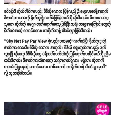
ခင်ဝင့်ဝါ ကိုယ်တိုင်ကလည်း ဗီဒီယိုလောက ပြန်လည် ဦးမော့လာစေဖို့အတွက်
ဒီဇာတ်ကားလေးကို ရိုက်ကူးဖို့ လက်ခံဖြစ်ခဲ့တယ်လို့ ဆိုပါတယ်။ ဒီကားမှာတော့
သူမက ဆိုက်ကို မေဂျာ တက်ရောက်နေသူဖြစ်ပြီး သရဲ၊ တစ္ဆေအကြောင်းတွေကို
စိတ်ဝင်စားတဲ့ ကောင်မလေး ကာရိုက်တာနဲ့ ပါဝင်ရမှာဖြစ်ပါတယ်။
‘‘Sky Net Pay Par View နဲ့လည်း ပထမဆုံး လက်တွဲပြီး ရိုက်ကူူးတဲ့
ဇာတ်ကားလေးပါ။ ဗီဒီယို လောက အတွက် ၊ ဗီဒီယို ဈေးကွက်ကလည်း ပျက်
သွားပြီ ဆိုတော့ ဒီဗီဒီယိုတွေ ပရိသတ်လက်ထဲကို ပြန်ရောက်လာနိုင်မယ်လို့ ညီမ
ထင်ပါတယ်။ ဒီဇာတ်ကားထဲမှာတော့ သရဲတကယ်ရှိလား၊ မရှိလား ဆိုတာကို
စာတမ်းပြုစုနေတဲ့ ကောင်မလေး တစ်ယောက် ကာရိုက်တာနဲ့ ပါဝင်သွားမှာပါ’’
လို့ သူကဆိုပါတယ်။