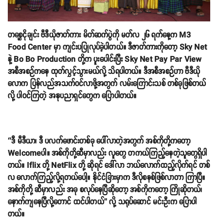
တစ္ဆေငိုချင်း ဗီဒီယိုဇာတ်ကား မိတ်ဆက်ပွဲကို မတ်လ ၂၆ ရက်နေ့က M3
Food Center မှာ ကျင်းပပြုလုပ်ခဲ့ပါတယ်။ ဒီဇာတ်ကားကိုတော့ Sky Net
နဲ့ Bo Bo Production တို့က ပူးပေါင်းပြီး Sky Net Pay Par View
အစီအစဉ်ကနေ ထုတ်လွှင့်သွားမယ်လို့ သိရပါတယ်။ ဒီအစီအစဉ်ဟာ ဗီဒီယို
လောက ပြန်လည်အသက်ဝင်လာဖို့အတွက် လမ်းကြောင်းသစ် တစ်ခုဖြစ်တယ်
လို့ ပါဝင်ကြတဲ့ အနုပညာရှင်တွေက ပြောပါတယ်။
‘’ဒီ မီဒီယာ၊ ဒီ ပလက်ဖောင်းတစ်ခု ပေါ်လာတဲ့အတွက် အစ်ကိုတို့ကတော့
Welcomeပါ။ အစ်ကိုတို့ဆီမှာလည်း လူတွေ တကယ်ကြည့်နေတဲ့သူတွေရှိပါ
တယ်။ Iflix တို့ NetFlix တို့ ဆိုရင် ဒေါ်လာ ဘယ်လောက်ထည့်လိုက်ရင် တစ်
လ လောက်ကြည့်လို့ရတယ်ပေါ့။ နိုင်ငံခြားမှာက ဒီလိုစနစ်ဖြစ်လာတာ ကြာပြီ။
အစ်ကိုတို့ ဆီမှာလည်း အခု စလုပ်နေပြီဆိုတော့ အစ်ကိုကတော့ ကြိုဆိုတယ်၊
နောက်ကျနေပြီလို့တောင် ထင်ပါတယ်’’ လို့ သရုပ်ဆောင် မင်းဦးက ပြောပါ
တယ်။