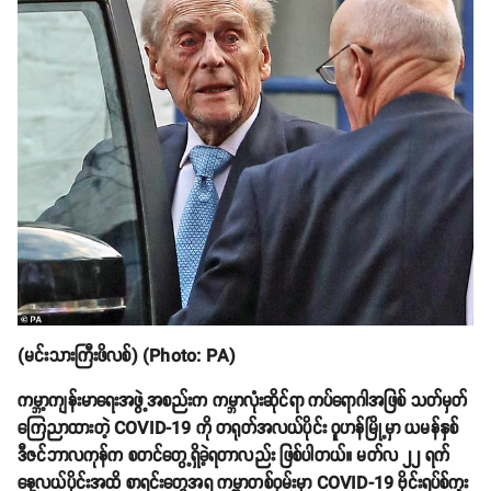
(မင်းသားကြီးဖိလစ်) (Photo: PA)
ကမ္ဘာ့ကျန်းမာရေးအဖွဲ့အစည်းက ကမ္ဘာလုံးဆိုင်ရာ ကပ်ရောဂါအဖြစ် သတ်မှတ်
ကြေညာထားတဲ့ COVID-19 ကို တရုတ်အလယ်ပိုင်း ဝူဟန်မြို့မှာ ယမန်နှစ်
ဒီဇင်ဘာလကုန်က စတင်တွေ့ရှိခဲ့ရတာလည်း ဖြစ်ပါတယ်။ မတ်လ ၂၂ ရက်
နေ့လယ်ပိုင်းအထိ စာရင်းတွေအရ ကမ္ဘာတစ်ဝှမ်းမှာ COVID-19 ဗိုင်းရပ်စ်ကူး