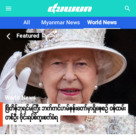
search
All
Myanmar News
World News
Featured
arrow_back_ios
World News
ဗြိတိန်ဘုရင်မကြီး ဘက်ကင်ဟမ်နန်းတော်မှာရှိနေစဥ် ဝန်ထမ်း
တစ်ဦး ဗိုင်းရပ်စ်ကူးစက်ခံရ