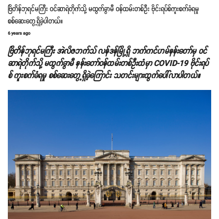
ဗြိတိန်ဘုရင်မကြီး ဝင်ဆာရဲတိုက်သို့ မထွက်ခွာမီ ဝန်ထမ်းတစ်ဦး ဗိုင်းရပ်စ်ကူးစက်ခံရမှု
စစ်ဆေးတွေ့ရှိခဲ့ပါတယ်။
6 years ago
ဗြိတိန်ဘုရင်မကြီး အဲလိဇဘက်သ် လန်ဒန်မြို့ရှိ ဘက်ကင်ဟမ်နန်းတော်မှ ဝင်
ဆာရဲတိုက်သို့ မထွက်ခွာမီ နန်းတော်ဝန်ထမ်းတစ်ဦးထံမှာ COVID-19 ဗိုင်းရပ်
စ် ကူးစက်ခံရမှု စစ်ဆေးတွေ့ရှိခဲ့ကြောင်း သတင်းများထွက်ပေါ်လာပါတယ်။