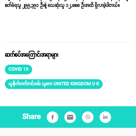
စက်ခံရသူ ၂၉၉,၃၉၁ ဦးနဲ့ သေဆုံးသူ ၁၂,၈၈၈ ဦးအထိ ရှိလာခဲ့ပါတယ်။
ဆက်စပ်အကြောင်းအရာများ
COVID 19
ယူနိုက်တက်ကင်းဒမ်း ယူကေ UNITED KINGDOM U K
Share
email