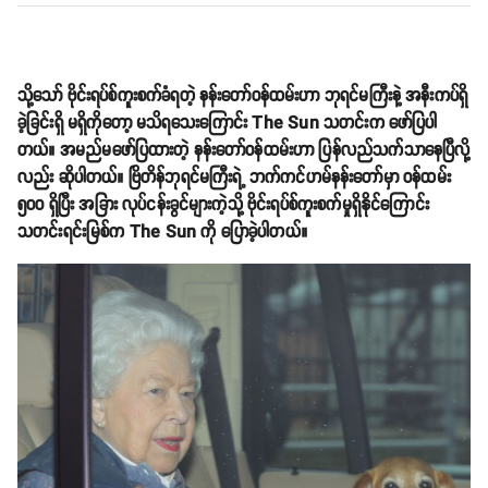
သို့သော် ဗိုင်းရပ်စ်ကူးစက်ခံရတဲ့ နန်းတော်ဝန်ထမ်းဟာ ဘုရင်မကြီးနဲ့ အနီးကပ်ရှိ
ခဲ့ခြင်းရှိ မရှိကိုတော့ မသိရသေးကြောင်း The Sun သတင်းက ဖော်ပြပါ
တယ်။ အမည်မဖော်ပြထားတဲ့ နန်းတော်ဝန်ထမ်းဟာ ပြန်လည်သက်သာနေပြီလို့
လည်း ဆိုပါတယ်။ ဗြိတိန်ဘုရင်မကြီးရဲ့ ဘက်ကင်ဟမ်နန်းတော်မှာ ဝန်ထမ်း
၅၀၀ ရှိပြီး အခြား လုပ်ငန်းခွင်များကဲ့သို့ ဗိုင်းရပ်စ်ကူးစက်မှုရှိနိုင်ကြောင်း
သတင်းရင်းမြစ်က The Sun ကို ပြောခဲ့ပါတယ်။