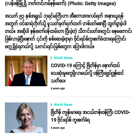
(လန်ဒန်မြို့ရှိ ဘက်ကင်ဟမ်နန်းတော်) (Photo: Getty Images)
အသက် ၉၃ နှစ်အရွယ် ဘုရင်မကြီးဟာ အီစတာအားလပ်ရက် အနားယူရန်
အတွက် ဝင်ဆာရဲတိုက်သို့ မူသတ်မှတ်ရက်ထက် တစ်ပတ်စောပြီ ထွက်ခွာခဲ့ပါ
တယ်။ အဆိုပါ နန်းတော်ဝန်ထမ်းဟာ ပြီးခဲ့တဲ့ သီတင်းပတ်အတွင်း နေမကောင်း
ဖြစ်လာခဲ့ပြီးနောက် ၎င်းကို စစ်ဆေးခဲ့ရာမှာ ဗိုင်းရပ်စ်ကူးစက်ခံထားရကြောင်း
တွေ့ရှိခဲ့ရတယ်လို့ သတင်းရင်းမြစ်တွေက ပြောပါတယ်။
World News
COVID-19 ကြောင့် ဗြိတိန်မှာ နောက်ထပ်
သေဆုံးမှုတွေရှိလာမယ်လို့ ဝန်ကြီးချုပ်ဂျွန်ဆင်
သတိပေး
6 years ago
World News
ဗြိတိန် ကျန်းမာရေး အငယ်တန်းဝန်ကြီး COVID-
19 ဗိုင်းရပ်စ် ကူးစက်ခံရ
6 years ago