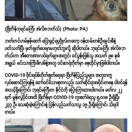
(ဗြိတိန်ဘုရင်မကြီး အဲလိဇဘက်သ်) (Photo: PA)
ဘက်ကင်ဟမ်နန်းတော် ပြောခွင့်ရပုဂ္ဂိုလ်ကတော့ ဝန်ထမ်းတစ်ဦးချင်းစီနဲ့
ပတ်သက်ပြီး မှတ်ချက်ပေးမှာမဟုတ်ဘူးလို့ ဆိုပါတယ်။ ဘုရင်မကြီး အဲလိဇဘ
က်သ်ဟာ အီစတာအားလပ်ရက်များအတွင်း ခင်ပွန်းဖြစ်သူ အသက် ၉၈ နှစ်
အရွယ် မင်းသားကြီးဖိလစ်နဲ့အတူ ဝင်ဆာရဲတိုက်မှာ နေထိုင်မှာဖြစ်ပါတယ်။
COVID-19 ဗိုင်းရပ်စ်တိုက်ဖျက်ရေးမှာ ဗြိတိန်ပြည်သူများ အတူတကွ
လုပ်ဆောင်ကြရန်နဲ့ တော်ဝင်မိသားစုကလည်း သက်ဆိုင်ရာအပိုင်းကနေ ပါဝင်ရန်
အသင့်ရှိကြောင်း ဘုရင်မကြီးက နိုင်ငံကို ပြောကြားထားပါတယ်။ မတ်လ ၂၂
ရက် မွန်းလွဲပိုင်းအထိ ဗြိတိန်မှာ COVID-19 ကူးစက်ခံရသူ ၅,၀၁၈ ဦးရှိပြီး
၂၃၃ ဦး သေဆုံးခဲ့ကြောင်းနဲ့ ပြန်လည်သက်သာသူ ၁၉ ဦးရှိကြောင်း သိရပါ
တယ်။