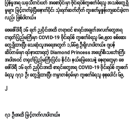
ပြန်မှုအရ ယခုသီတင်းပတ် အစောပိုင်းမှာ ဗိုင်းရပ်စ်ကူးစက်ခံရသူ အသစ်တွေ့ရှိ
မှုများ မြင့်တက်ခဲ့ပြီးနောက်ပိုင်း သုံးရက်ဆက်တိုက် ကူးစက်မှုနှုန်းကျဆင်းခဲ့တာ
လည်း ဖြစ်ပါတယ်။
ဖေဖေါ်ဝါရီ ၁၆ ရက် ညပိုင်းအထိ တရားဝင် စာရင်းအချက်အလက်တွေအရ
တရုတ်ပြည်မကြီးမှာ COVID-19 ဗိုင်းရပ်စ် ကူးစက်ခံရသူ ၆၈,၅၀၀ စစ်ဆေး
တွေ့ရှိထားပြီး သေဆုံးသူအရေအတွက် ၁,၆၆၅ ဦးရှိလာပါတယ်။ ဂျပန်
ဆိပ်ကမ်းမှာ ရပ်နားထားရတဲ့ Diamond Princess အပျော်စီးသင်္ဘောကြီး
အပါအဝင် တရုတ်ပြည်မကြီးပြင်ပ နိုင်ငံ၊ နယ်မြေဒေသနဲ့ နေရာတွေမှာ ဖေ
ဖေါ်ဝါရီ ၁၆ ရက် ညပိုင်းအထိ စာရင်းတွေအရ COVID-19 ဗိုင်းရပ်စ် ကူးစက်
ခံရသူ ၇၇၁ ဦး တွေ့ရှိထားပြီး ကမ္ဘာတစ်ဝှမ်းမှာ ကူးစက်ခံရသူ စုစုပေါင်း ၆၉,
၂
၇
၁ ဦးအထိ မြင့်တက်လာပါတယ်။