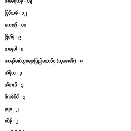
အမေရိကန် - ၁၅
ပြင်သစ် - ၁၂
မကာအို - ၁၀
ဗြိတိန် - ၉
ကနေဒါ - ၈
အာရပ်‌စော်ဘွားများပြည်ထောင်စု (ယူအေအီး) - ၈
အိန္ဒိယ - ၃
အီတလီ - ၃
ဖိလစ်ပိုင် - ၃
ရုရှား - ၂
စပိန် - ၂