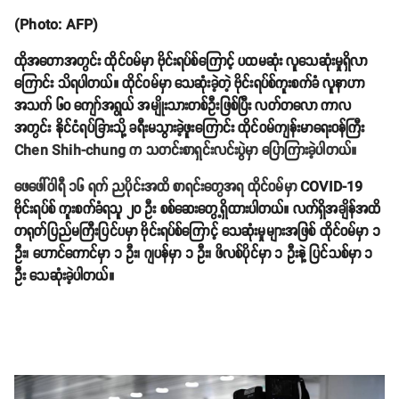
(Photo: AFP)
ထိုအတောအတွင်း ထိုင်ဝမ်မှာ ဗိုင်းရပ်စ်ကြောင့် ပထမဆုံး လူသေဆုံးမှုရှိလာ
ကြောင်း သိရပါတယ်။ ထိုင်ဝမ်မှာ သေဆုံးခဲ့တဲ့ ဗိုင်းရပ်စ်ကူးစက်ခံ လူနာဟာ
အသက် ၆၀ ကျော်အရွယ် အမျိုးသားတစ်ဦးဖြစ်ပြီး လတ်တလော ကာလ
အတွင်း နိုင်ငံရပ်ခြားသို့ ခရီးမသွားခဲ့ဖူးကြောင်း ထိုင်ဝမ်ကျန်းမာရေးဝန်ကြီး
Chen Shih-chung က သတင်းစာရှင်းလင်းပွဲမှာ ပြောကြားခဲ့ပါတယ်။
ဖေဖေါ်ဝါရီ ၁၆ ရက် ညပိုင်းအထိ စာရင်းတွေအရ ထိုင်ဝမ်မှာ
COVID-19
ဗိုင်းရပ်စ် ကူးစက်ခံရသူ ၂၀ ဦး စစ်‌ဆေးတွေ့ရှိထားပါတယ်။ လက်ရှိအချိန်အထိ
တရုတ်ပြည်မကြီးပြင်ပမှာ ဗိုင်းရပ်စ်ကြောင့် သေဆုံးမှုများအဖြစ် ထိုင်ဝမ်မှာ ၁
ဦး၊ ဟောင်ကောင်မှာ ၁ ဦး၊ ဂျပန်မှာ ၁ ဦး၊ ဖိလစ်ပိုင်မှာ ၁ ဦးနဲ့ ပြင်သစ်မှာ ၁
ဦး သေဆုံးခဲ့ပါတယ်။