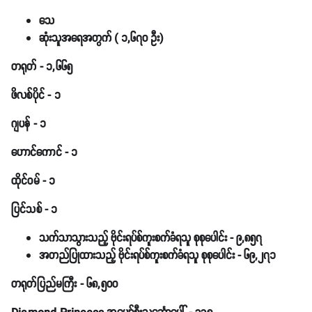
သ
ဆုံးသူအရေအတွက် ( ၁,၆၇၀ ဦး)
တ
ရုတ် - ၁,၆၆၅
ဖိလစ်ပိုင် - ၁
ဂျပန် - ၁
ဟောင်ကောင် - ၁
ထိုင်ဝမ် - ၁
ပြင်သစ် - ၁
သက်သာသွားသည့် ဗိုင်းရပ်စ်ကူးစက်ခံရသူ စုစုပေါင်း
- ၉,၈၅၇
အတည်ပြုထားသည့် ဗိုင်းရပ်စ်ကူးစက်ခံရသူ စုစုပေါင်း
- ၆၉,၂၇၁
တရုတ်ပြည်မကြီး - ၆၈,၅၀၀