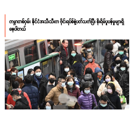
ကမ္ဘာတစ်ဝှမ်း နိုင်ငံအသီးသီးက ဗိုင်းရပ်စ်နဲ့ပတ်သက်ပြီး စိုးရိမ်ပူပန်မှုများရှိ
နေပါတယ်