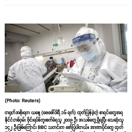
(Photo: Reuters)
တရုတ်အစိုးရက ယနေ့ (ဖေဖေါ်ဝါရီ ၁၆ ရက်) ထုတ်ပြန်ခဲ့တဲ့ စာရင်းတွေအရ
နိုင်ငံတစ်ဝှမ်း ဗိုင်းရပ်စ်ကူးစက်ခံရသူ ၂၀၀၉ ဦး အသစ်တွေ့ရှိရပြီး သေဆုံးသူ
၁၄၂ ဦးဖြစ်ကြောင်း BBC သတင်းက ဖော်ပြပါတယ်။ အာဏာပိုင်တွေ ထုတ်