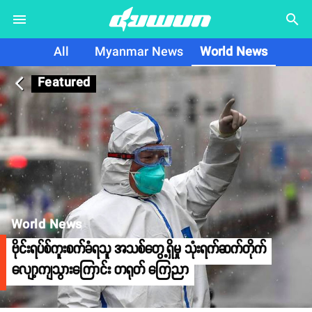
search
All
Myanmar News
World News
Featured
arrow_back_ios
World News
ဗိုင်းရပ်စ်ကူးစက်ခံရသူ အသစ်တွေ့ရှိမှု သုံးရက်ဆက်တိုက်
လျော့ကျသွားကြောင်း တရုတ် ကြေညာ