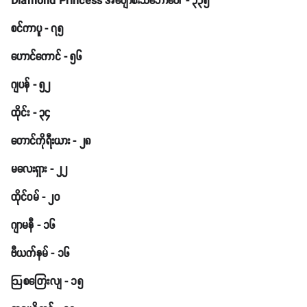
Diamond Princess အပျော်စီးသင်္ဘောပေါ် - ၃၃၅
စင်ကာပူ - ၇၅
ဟောင်ကောင် - ၅၆
ဂျပန် - ၅၂
ထိုင်း - ၃၄
တောင်ကိုရီးယား - ၂၈
မလေးရှား - ၂၂
ထိုင်ဝမ် - ၂၀
ဂျာမနီ - ၁၆
ဗီယက်နမ် - ၁၆
ဩစတြေးလျ - ၁၅