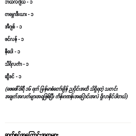
ဘယ်လ်ဂျီယံ - ၁
ကမ္ဘောဒီးယား - ၁
အီဂျစ် - ၁
ဖင်လန် - ၁
နီပေါ - ၁
သီရိလင်္ကာ - ၁
ဆွီဒင် - ၁
(ဖေဖေါ်ဝါရီ ၁၆ ရက် မြန်မာစံတော်ချိန် ညပိုင်းအထိ သိရှိရတဲ့ သတင်း
အချက်အလက်များအရဖြစ်ပြီး ကိန်းဂဏန်းအပြောင်းအလဲ ရှိလာနိုင်ပါတယ်)
ဆက်စပ်အကြောင်းအရာများ