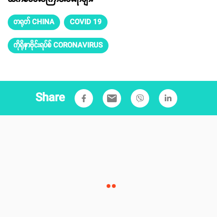
တရုတ် CHINA
COVID 19
ကိုရိုနာဗိုင်းရပ်စ် CORONAVIRUS
Share
email