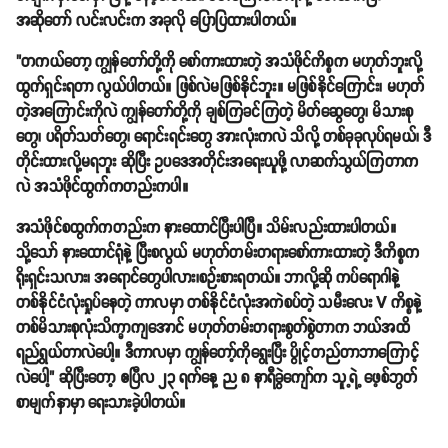
အဆိုတော် လင်းလင်းက အခုလို ပြောပြထားပါတယ်။
"တကယ်တော့ ကျွန်တော်တို့ကို စော်ကားထားတဲ့ အသံဖိုင်ကိစ္စက မဟုတ်ဘူးလို့
ထွက်ရှင်းရတာ လွယ်ပါတယ်။ ဖြစ်လဲမဖြစ်နိုင်ဘူး။ မဖြစ်နိုင်ကြောင်း၊ မဟုတ်
တဲ့အကြောင်းကိုလဲ ကျွန်တော်တို့ကို ချစ်ကြခင်ကြတဲ့ မိတ်ဆွေတွေ၊ မိသားစု
တွေ၊ ပရိတ်သတ်တွေ၊ ရောင်းရင်းတွေ အားလုံးကလဲ သိလို့ တစ်ခုခုလုပ်ရမယ်၊ ဒီ
တိုင်းထားလို့မရဘူး ဆိုပြီး ဥပဒေအတိုင်းအရေးယူဖို့ လာဆက်သွယ်ကြတာက
လဲ အသံဖိုင်ထွက်ကတည်းကပါ။
အသံဖိုင်စထွက်ကတည်းက နားထောင်ပြီးပါပြီ။ သိမ်းလည်းထားပါတယ်။
သို့သော် နားထောင်ရုံနဲ့ ပြီးစလွယ် မဟုတ်တမ်းတရားစော်ကားထားတဲ့ ဒီကိစ္စက
ရိုးရှင်းသလား၊ အရောင်တွေပါလား၊စဉ်းစားရတယ်။ ဘာလို့ဆို ကပ်ရောဂါနဲ့
တစ်နိုင်ငံလုံးရှုပ်နေတဲ့ ကာလမှာ တစ်နိုင်ငံလုံးအကဲစပ်တဲ့ သမီးလေး V ကိစ္စနဲ့
တစ်မိသားစုလုံးသိက္ခာကျအောင် မဟုတ်တမ်းတရားစွတ်စွဲတာက ဘယ်အထိ
ရည်ရွယ်တာလဲပေါ့။ ဒီကာလမှာ ကျွန်တော့်ကိုရွေးပြီး ပွိုင့်တည်တာဘာကြောင့်
လဲပေါ့" ဆိုပြီးတော့ ဧပြီလ ၂၃ ရက်နေ့ ည ၈ နာရီခွဲကျော်က သူ့ရဲ့ ဖေ့စ်ဘွတ်
စာမျက်နှာမှာ ရေးသားခဲ့ပါတယ်။