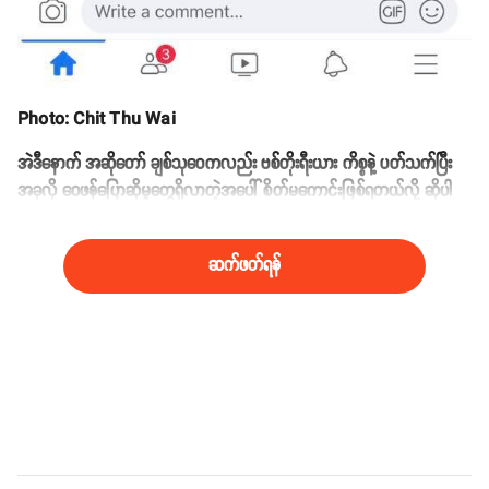
Photo: Chit Thu Wai
အဲဒီနောက် အဆိုတော် ချစ်သုဝေကလည်း ဗစ်တိုးရီးယား ကိစ္စနဲ့ ပတ်သက်ပြီး
အခုလို ဝေဖန်ပြောဆိုမှုတွေရှိလာတဲ့အပေါ် စိတ်မကောင်းဖြစ်ရတယ်လို့ ဆိုပါ
တယ်။
ဆက်ဖတ်ရန်