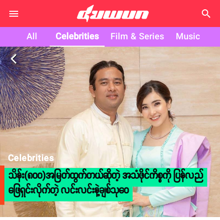
search
All
Celebrities
Film & Series
Music
arrow_back_ios
Celebrities
သိန်း(၈၀၀)အမြတ်ထွက်တယ်ဆိုတဲ့ အသံဖိုင်ကိစ္စကို ပြန်လည်
ဖြေရှင်းလိုက်တဲ့ လင်းလင်းနဲ့ချစ်သုဝေ