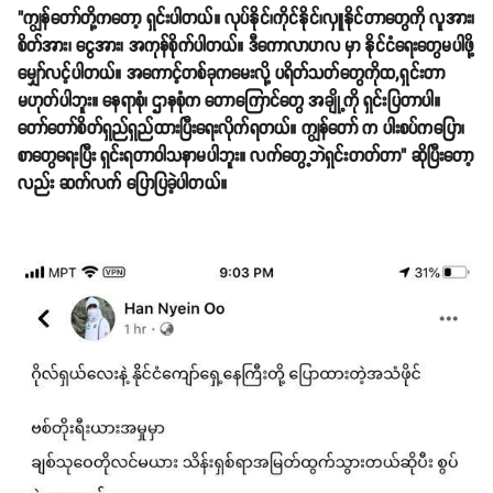
"ကျွန်တော်တို့ကတော့ ရှင်းပါတယ်။ လုပ်နိုင်၊ကိုင်နိုင်၊လှူနိုင်တာတွေကို လူအား၊
စိတ်အား၊ ငွေအား၊ အကုန်စိုက်ပါတယ်။ ဒီကောလာဟလ မှာ နိုင်ငံရေးတွေမပါဖို့
မျှော်လင့်ပါတယ်။ အကောင့်တစ်ခုကမေးလို့ ပရိတ်သတ်တွေကိုထ,ရှင်းတာ
မဟုတ်ပါဘူး။ နေရာစုံ၊ ဌာနစုံက တောကြောင်တွေ အချို့ကို ရှင်းပြတာပါ။
တော်တော်စိတ်ရှည်ရှည်ထားပြီးရေးလိုက်ရတယ်။ ကျွန်တော် က ပါးစပ်ကပြော၊
စာတွေရေးပြီး ရှင်းရတာဝါသနာမပါဘူး။ လက်တွေ့ဘဲရှင်းတတ်တာ" ဆိုပြီးတော့
လည်း ဆက်လက် ပြောပြခဲ့ပါတယ်။