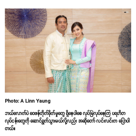
Photo: A Linn Yaung
ဘယ်လောက်ပဲ ဝေဖန်တိုက်ခိုက်မှုတွေ ရှိနေပါစေ လုပ်မြဲလုပ်နေကြ ပရဟိတ
လုပ်ငန်းတွေကို ဆောင်ရွက်သွားမယ်လို့လည်း အဆိုတော် လင်းလင်းက ပြောပါ
တယ်။