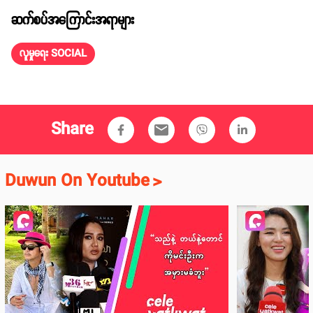
ဆက်စပ်အကြောင်းအရာများ
လူမှုရေး SOCIAL
Share
email
Duwun On Youtube
>