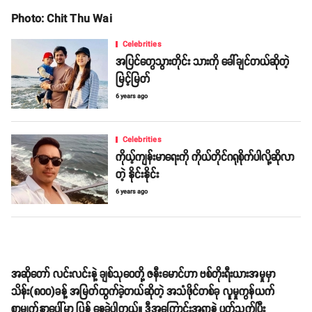
Photo: Chit Thu Wai
Celebrities
အပြင်တွေသွားတိုင်း သားကို ခေါ်ချင်တယ်ဆိုတဲ့
မြင့်မြတ်
6 years ago
Celebrities
ကိုယ့်ကျန်းမာရေးကို ကိုယ်တိုင်ဂရုစိုက်ပါလို့ဆိုလာ
တဲ့ နိုင်းနိုင်း
6 years ago
အဆိုတော် လင်းလင်းနဲ့ ချစ်သုဝေတို့ ဇနီးမောင်ဟာ ဗစ်တိုးရီးယားအမှုမှာ
သိန်း(၈၀၀)ခန့် အမြတ်ထွက်ခဲ့တယ်ဆိုတဲ့ အသံဖိုင်တစ်ခု လူမှုကွန်ယက်
စာမျက်နှာပေါ်မှာ ပြန့် နေခဲ့ပါတယ်။ ဒီအကြောင်းအရာနဲ့ ပတ်သက်ပြီး