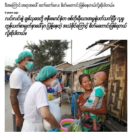
ဒီအကြောင်းအရာအပေါ် တော်တော်လေး စိတ်မကောင်းဖြစ်နေတယ်လို့ဆိုပါတယ်။
6 years ago
လင်းလင်းနဲ့ ချစ်သုဝေတို့ ဇနီးမောင်နှံက ဗစ်တိုးရီးယားအမှုနဲ့ပတ်သက်ပြီး လူမှု
ကွန်ယက်စာမျက်နှာပေါ်မှာ ပြန့်နေတဲ့ အသံဖိုင်ကြောင့် စိတ်မကောင်းဖြစ်ရတယ်
လို့ဆိုပါတယ်။