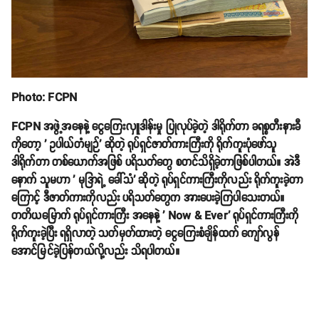
Photo: FCPN
FCPN အဖွဲ့အနေနဲ့ ငွေကြေးလှူဒါန်းမှု ပြုလုပ်ခဲ့တဲ့ ဒါရိုက်တာ ခရစ္စတီးနားခီ
ကိုတော့ ' ဥပါယ်တံမျဉ်' ဆိုတဲ့ ရုပ်ရှင်ဇာတ်ကားကြီးကို ရိုက်ကူးပုံဖော်သူ
ဒါရိုက်တာ တစ်ယောက်အဖြစ် ပရိသတ်တွေ စတင်သိရှိခဲ့တာဖြစ်ပါတယ်။ အဲဒီ
နောက် သူမဟာ ' မုဒြာရဲ့ ခေါ်သံ' ဆိုတဲ့ ရုပ်ရှင်ကားကြီးကိုလည်း ရိုက်ကူးခဲ့တာ
ကြောင့် ဒီဇာတ်ကားကိုလည်း ပရိသတ်တွေက အားပေးခဲ့ကြပါသေးတယ်။
တတိယမြောက် ရုပ်ရှင်ကားကြီး အနေနဲ့ ' Now & Ever' ရုပ်ရှင်ကားကြီးကို
ရိုက်ကူးခဲ့ပြီး ရရှိလာတဲ့ သတ်မှတ်ထားတဲ့ ငွေကြေးစံချိန်ထက် ကျော်လွန်
အောင်မြင်ခဲ့ပြန်တယ်လို့လည်း သိရပါတယ်။