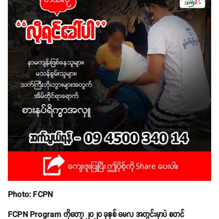
Photo: FCPN
FCPN Program ကိုတော့ ၂၀၂၀ ခုနှစ် မေလ အတွင်းမှာပဲ စတင်