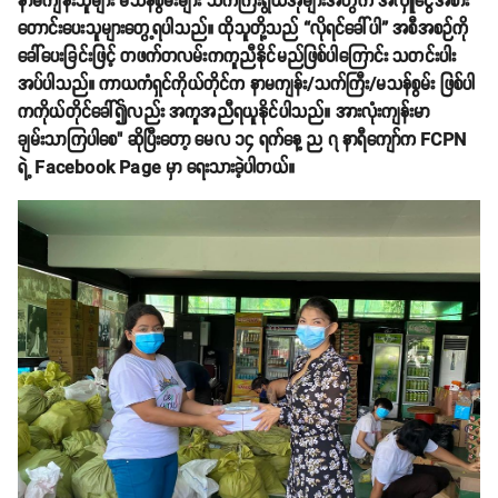
နာမကျန်းသူများ မသန်စွမ်းများ သက်ကြီးရွယ်အိုများအတွက် အလှူငွေအစား
တောင်းပေးသူများတွေ့ရပါသည်။ ထိုသူတို့သည် “လိုရင်ခေါ်ပါ” အစီအစဉ်ကို
ခေါ်ပေးခြင်းဖြင့် တဖက်တလမ်းကကူညီနိုင်မည်ဖြစ်ပါကြောင်း သတင်းပါး
အပ်ပါသည်။ ကာယကံရှင်ကိုယ်တိုင်က နာမကျန်း/သက်ကြီး/မသန်စွမ်း ဖြစ်ပါ
ကကိုယ်တိုင်ခေါ်၍လည်း အကူအညီရယူနိုင်ပါသည်။ အားလုံးကျန်းမာ
ချမ်းသာကြပါစေ" ဆိုပြီးတော့ မေလ ၁၄ ရက်နေ့ ည ၇ နာရီကျော်က FCPN
ရဲ့ Facebook Page မှာ ရေးသားခဲ့ပါတယ်။