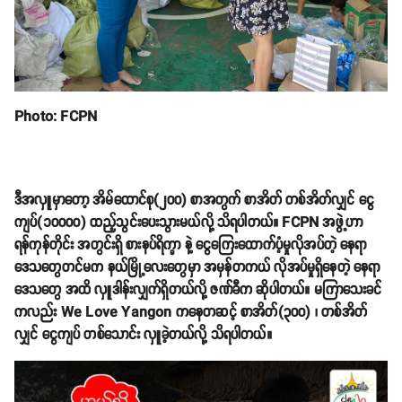
Photo: FCPN
ဒီအလှူမှာတော့ အိမ်ထောင်စု(၂၀၀) စာအတွက် စာအိတ် တစ်အိတ်လျှင် ငွေ
ကျပ်(၁၀၀၀၀) ထည့်သွင်းပေးသွားမယ်လို့ သိရပါတယ်။ FCPN အဖွဲ့ဟာ
ရန်ကုန်တိုင်း အတွင်းရှိ စားနပ်ရိက္ခာ နဲ့ ငွေကြေးထောက်ပံ့မှုလိုအပ်တဲ့ နေရာ
ဒေသတွေတင်မက နယ်မြို့လေးတွေမှာ အမှန်တကယ် လိုအပ်မှုရှိနေတဲ့ နေရာ
ဒေသတွေ အထိ လှူဒါန်းလျှက်ရှိတယ်လို့ ဇဏ်ခီက ဆိုပါတယ်။ မကြာသေးခင်
ကလည်း We Love Yangon ကနေတဆင့် စာအိတ်(၃၀၀) ၊ တစ်အိတ်
လျှင် ငွေကျပ် တစ်သောင်း လှူခဲ့တယ်လို့ သိရပါတယ်။