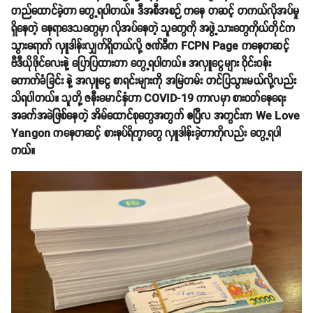
တည်ထောင်ခဲ့တာ တွေ့ရပါတယ်။ ဒီအစီအစဉ် ကနေ တဆင့် တကယ်လိုအပ်မှု
ရှိနေတဲ့ နေရာဒေသတွေမှာ လိုအပ်နေတဲ့ သူတွေကို အဖွဲ့သားတွေကိုယ်တိုင်က
သွားရောက် လှူဒါန်းလျှက်ရှိတယ်လို့ ဇဏ်ခီက FCPN Page ကနေတဆင့်
ဗီဒီယိုဖိုင်လေးနဲ့ ပြောပြထားတာ တွေ့ရပါတယ်။ အလှူငွေများ ဝိုင်းဝန်း
ကောက်ခံခြင်း နဲ့ အလှူငွေ စာရင်းများကို အမြဲတမ်း တင်ပြသွားမယ်လို့လည်း
သိရပါတယ်။ သူတို့ ဇနီးမောင်နှံဟာ COVID-19 ကာလမှာ စားဝတ်နေရေး
အခက်အခဲဖြစ်နေတဲ့ အိမ်ထောင်စုတွေအတွက် ဧပြီလ အတွင်းက We Love
Yangon ကနေတဆင့် စားနပ်ရိက္ခာတွေ လှူဒါန်းခဲ့တာကိုလည်း တွေ့ရပါ
တယ်။