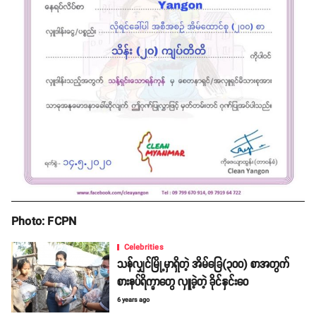
Photo: FCPN
Celebrities
သန်လျှင်မြို့မှာရှိတဲ့ အိမ်ခြေ(၃၀၀) စာအတွက်
စားနပ်ရိက္ခာတွေ လှူခဲ့တဲ့ ခိုင်နှင်းဝေ
6 years ago