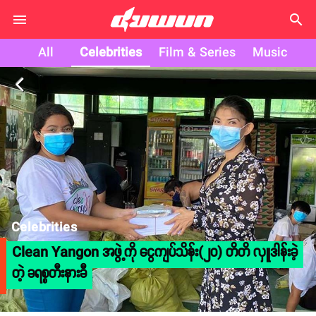
search
All
Celebrities
Film & Series
Music
arrow_back_ios
Celebrities
Clean Yangon အဖွဲ့ကို ငွေကျပ်သိန်း(၂၀) တိတိ လှူဒါန်းခဲ့
တဲ့ ခရစ္စတီးနားခီ