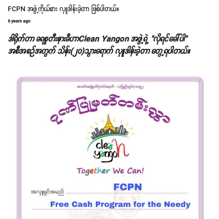
FCPN အဖွဲ့ကိုယ်စား လှူဒါန်းခဲ့တာ ဖြစ်ပါတယ်။
6 years ago
ဒါရိုက်တာ ခရစ္စတီးနားခီဟာClean Yangon အဖွဲ့ရဲ့ "လိုရင်ခေါ်ပါ"
အစီအစဉ်အတွက် သိန်း(၂၀)သွားရောက် လှူဒါန်းခဲ့တာ တွေ့ရပါတယ်။