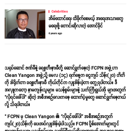
Celebrities
အိမ်ထောင်ရေး ထိခိုက်စေမယ့် အရေးအသားတွေ
မရေးဖို့ တောင်းဆိုလာတဲ့ အောင်ခိုင်
6 years ago
သရုပ်ဆောင် ဇဏ်ခီနဲ့ ခရစ္စတီးနားခီတို့ ဆောင်ရွက်နေတဲ့ FCPN အဖွဲ့ဟာ
Clean Yangon အဖွဲ့သို့ မေလ (၁၄) ရက်နေ့က ငွေကျပ် သိန်း(၂၀) တိတိ
ကို ဒါရိုက်တာ ခရစ္စတီးနားခီ ကိုယ်တိုင်က လှူဒါန်းခဲ့တာ တွေ့ရပါတယ်။ ဒီ
အလှူကတော့ နာမကျန်းသူများ၊ မသန်စွမ်းများနဲ့ သက်ကြီးရွယ်အို များအတွက်
"လိုရင်ခေါ်ပါ" ဆိုတဲ့ အစီအစဉ်လေးကနေ ထောက်ပံ့မှုတွေ ဆောင်ရွက်နေတယ်
လို့ သိရပါတယ်။
" FCPN မှ Clean Yangon ၏ “လိုရင်ခေါ်ပါ” အစီအစဉ်အတွက်
ကျပ်(၂၀)သိန်းကို ပေးအပ်လှူဒါန်းခဲ့ပါသည်။ FCPN ပို့စ်အောက်များတွင်