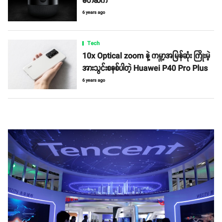
မိတ်ဆက်
6 years ago
Tech
10x Optical zoom နဲ့ ကမ္ဘာ့အမြန်ဆုံး ကြိုးမဲ့
အားသွင်းစနစ်ပါတဲ့ Huawei P40 Pro Plus
6 years ago