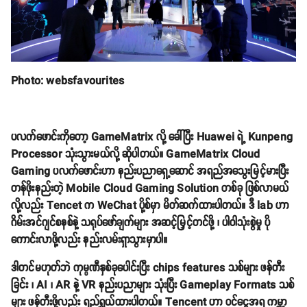
Photo: websfavourites
ပလက်‌ဖောင်းကိုတော့ GameMatrix လို့ ခေါ်ပြီး Huawei ရဲ့ Kunpeng
Processor သုံးသွားမယ်လို့ ဆိုပါတယ်။ GameMatrix Cloud
Gaming ပလက်ဖောင်းဟာ နည်းပညာရှေ့ဆောင် အရည်အသွေးမြင့်မားပြီး
တန်ဖိုးနည်းတဲ့ Mobile Cloud Gaming Solution တစ်ခု ဖြစ်လာမယ်
လို့လည်း Tencet က WeChat ပို့စ်မှာ မိတ်ဆက်ထားပါတယ်။ ဒီ lab ဟာ
ဂိမ်းအင်ဂျင်စနစ်နဲ့ သရုပ်ဖော်ချက်များ အဆင့်မြှင့်တင်ဖို့ ၊ ပါဝါသုံးစွဲမှု ပို
ကောင်းလာဖို့လည်း နည်းလမ်းရှာသွားမှာပါ။
ဒါတင်မဟုတ်ဘဲ ကုမ္ပဏီနှစ်ခုပေါင်းပြီး chips features သစ်များ ဖန်တီး
ခြင်း ၊ AI ၊ AR နဲ့ VR နည်းပညာများ သုံးပြီး Gameplay Formats သစ်
များ ဖန်တီးဖို့လည်း ရည်ရွယ်ထားပါတယ်။ Tencent ဟာ ဝင်ငွေအရ ကမ္ဘာ့