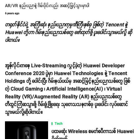
AR/VR နည်းပညာနဲ့ ဂိမ်းပိုင်းလည်း အဆင့်မြှင့်သွားမှာပါ
6 years ago
တရုတ်နိုင်ငံရဲ့ အကြီးဆုံး နည်းပညာကုမ္ပဏီကြီးနှစ်ခု ဖြစ်တဲ့ Tencent နဲ့
Huawei တို့ဟာ ဂိမ်းနည်းပညာသစ်တွေ ဖော်ထုတ်ဖို့ ပူးပေါင်းသွားမယ်လို့ ဆို
ပါတယ်။
အွန်လိုင်းကနေ Live-Streaming လွှင့်ခဲ့တဲ့ Huawei Developer
Conference 2020 ပွဲမှာ Huawei Technologies နဲ့ Tencent
Holdings တို့ ပေါင်းပြီး ဂိမ်းနယ်ပယ်မှ အဆင့်မြင့်နည်းပညာသစ်တွေ ဖြစ်
တဲ့ Cloud Gaming ၊ Artificial Intelligence(AI) ၊ Virtual
Reality (VR)/Augmented Reality (AR) နည်းပညာသစ်တွေ
တီထွင်ကြံဆသွားဖို့ ဂိမ်းဖွံ့ဖြိုးရေး သုတေသသနတစ်ခု ပူးပေါင်း လုပ်ဆောင်
သွားမယ်လို့ဆိုပါတယ်။
Tech
ပထမဆုံး Wireless စမတ်စပီကာသစ် Huawei