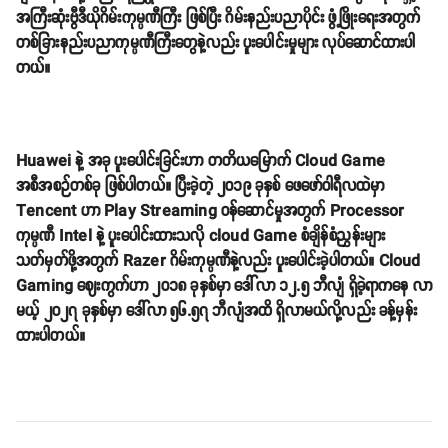
အကြီးဆုံးဗွီဒီယိုဂိမ်းကုမ္ပဏီကြီး ဖြစ်ပြီး ဂိမ်းနည်းပညာပိုင်း ဖွံ့ဖြိုးရေးအတွက်
တစ်ခြားနည်းပညာကုမ္ပဏီကြီးတွေနဲ့လည်း ပူးပေါင်းမှုများ လုပ်ဆောင်ထားပါ
တယ်။
Huawei နဲ့ အခု ပူးပေါင်းခြင်းဟာ တတိယမြောက် Cloud Game
အစီအစဉ်တစ်ခု ဖြစ်ပါတယ်။ ပြီးခဲ့တဲ့ ၂၀၁၉ ခုနှစ် ဖေဖော်ဝါရီလထဲမှာ
Tencent ဟာ Play Streaming ဝန်ဆောင်မှုအတွက် Processor
ကုမ္ပဏီ Intel နဲ့ ပူးပေါင်းထားသလို cloud Game စံချိန်စံညွှန်းများ
သတ်မှတ်ဖို့အတွက် Razer ဂိမ်းကုမ္ပဏီနဲ့လည်း ပူးပေါင်းခဲ့ပါတယ်။ Cloud
Gaming ဈေးကွက်ဟာ ၂၀၁၈ ခုနှစ်မှာ ဒေါ်လာ ၁၂.၅ ဘီလျံ ရှိခဲ့ရာကနေ လာ
မယ့် ၂၀၂၇ ခုနှစ်မှာ ဒေါ်လာ ၅၆.၅၇ ဘီလျံအထိ ရှိလာမယ်လို့လည်း ခန့်မှန်း
ထားပါတယ်။