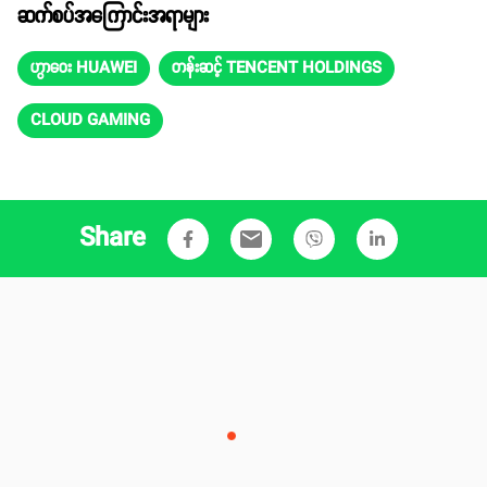
ဆက်စပ်အကြောင်းအရာများ
ဟွာဝေး HUAWEI
တန်းဆင့် TENCENT HOLDINGS
CLOUD GAMING
Share
email