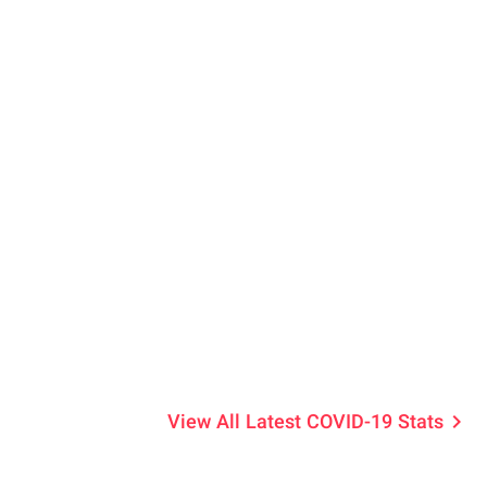
View All Latest COVID-19 Stats
keyboard_arrow_right