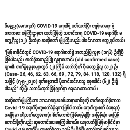
ဒီနေ့ည(မေလ၇က်) COVID-19 ရောဂါနဲ့ ပတ်သက်ပြီး ကျန်းမာရေး နဲ့
အားကစား ဝန်ကြီးဌာနက ထုတ်ပြန်တဲ့ သတင်းအရ COVID-19 ရောဂါပိုး မ
တွေ့ရှိသူ(၁၂) ဦးထဲမှာ အဆိုတော် မျိုးကြီးလည်း ပါဝင်လာတာ တွေ့ရပါတယ်။
"မြန်မာနိုင်ငံတွင် COVID-19 ရောဂါဓာတ်ခွဲ အတည်ပြုလူနာ (၁၇၆) ဦးရှိပြီ
ဖြစ်ပါသည်။ ဓာတ်ခွဲအတည်ပြု လူနာဟောင်း (old confirmed case)
များ၏ ဓာတ်ခွဲနမူနာများတွင် (၂) ကြိမ် ဆက်တိုက် ပိုးမတွေ့ရှိသူ (၁၂) ဦး
(Case- 26, 46, 62, 63, 66, 69 , 72, 79, 84, 118, 120, 132) ရှိ
သဖြင့် (၇-၅-၂၀၂၀) ရက်နေ့အထိ ပိုးကင်းစင်လာသူ စုစုပေါင်း (၆၂) ဦးရှိ
ပါသည်” ဆိုပြီး သတင်းထုတ်ပြန်ချက်မှာ ရေးသားထားတာပါ။
အဆိုတော်မျိုးကြီးဟာ ဘာသာရေးအခမ်းအနားတစ်ခုကို တက်ရောက်ခဲ့တာက
Covid -19 ရောဂါပိုးကူးစက်ခံခဲ့ရတာဖြစ်ပါတယ်။ ရောဂါကူးစက် ခံနေရတဲ့
အချိန်မှာ ပရိသတ်တွေအားလုံး စိတ်ကောင်းဖြစ်နေခဲ့ရပြီး အမြန်ဆုံး နေပြန်
ကောင်းဖို့ကိုလည်း ဆုတောင်းပေးနေကြပါတယ်။ ယခုလက်ရှိမြန်မာနိုင်ငံမှာ
Covid -19 ရောဂါပိုး ကူးစက်ခံရသူ ၁၇၆ ဦး ရှိခဲ့ပြီး ရောဂါကင်းစင်လာသူ