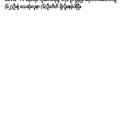
(၆၂)ဦးနဲ့ သေဆုံးလူနာ (၆)ဦးတိတိ ရှိလို့နေခဲ့ပါပြီ။