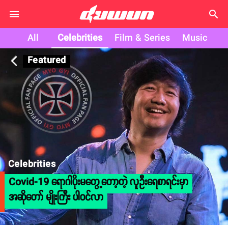
search
All
Celebrities
Film & Series
Music
Featured
arrow_back_ios
Celebrities
Covid-19 ရောဂါပိုးမတွေ့တော့တဲ့ လူဦးရေစာရင်းမှာ
အဆိုတော် မျိုးကြီး ပါဝင်လာ