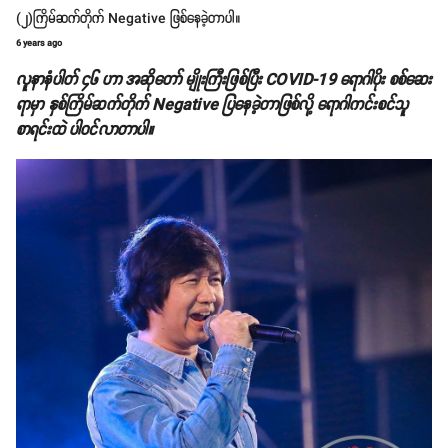
(၂)ကြိမ်ဆက်တိုက် Negative ဖြစ်နေခဲ့တာပါ။
6 years ago
လူနာ နံပါတ် ၄၆ ဟာ အဆိုတော် မျိုးကြီးဖြစ်ပြီး COVID-19 ရောဂါပိုး စစ်ဆေး
ရာမှာ နှစ်ကြိမ်ဆက်တိုက် Negative ပြနေခဲ့တာဖြစ်လို့ ရောဂါကင်းစင်သူ
စာရင်းထဲ ပါဝင်လာတာပါ။