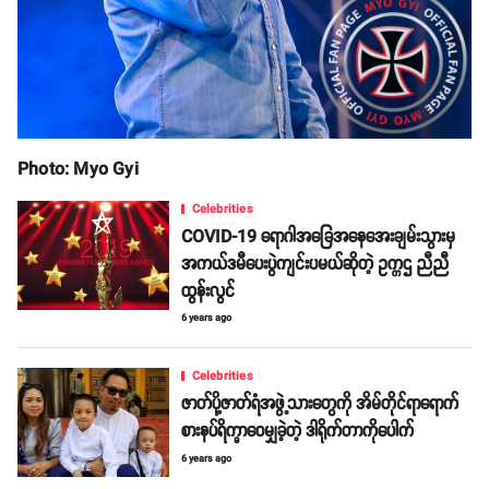
Photo: Myo Gyi
Celebrities
COVID-19 ရောဂါအခြေအနေအေးချမ်းသွားမှ
အကယ်ဒမီပေးပွဲကျင်းပမယ်ဆိုတဲ့ ဥက္ကဌ ညီညီ
ထွန်းလွင်
6 years ago
Celebrities
ဇာတ်ပို့ဇာတ်ရံအဖွဲ့သားတွေကို အိမ်တိုင်ရာရောက်
စားနပ်ရိက္ခာဝေမျှခဲ့တဲ့ ဒါရိုက်တာကိုပေါက်
6 years ago