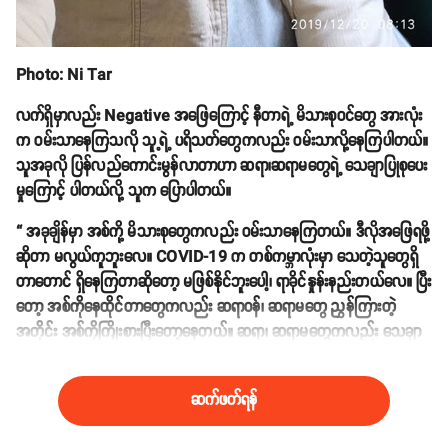
Photo: Ni Tar
လက်ရှိမှာလည်း Negative အဖြေကြောင့် နီတာရဲ့ မိသားစုဝင်တွေ အားလုံး
က ဝမ်းသာနေကြသလို သူ့ရဲ့ ပရိသတ်တွေကလည်း ဝမ်းသာလို့နေကြပါတယ်။
သူအခုလို ပြန်လည်ကောင်းမွန်လာတာဟာ ဆရာ၊ဆရာမတွေရဲ့ သေချာပြုစုပေး
မှုကြောင့် ပါတယ်လို့ သူက ပြောပါတယ်။
“ အခုချိန်မှာ အစ်ကို့ မိသားစုတွေကလည်း ဝမ်းသာနေကြတယ်။ ဒီလိုအဖြေရဖို့
ဆိုတာ မလွယ်ကူဘူးလေ။ COVID-19 က တစ်ကမ္ဘာလုံးမှာ သေတဲ့သူတွေရှိ
တာတောင် ရှိနေကြတာဆိုတော့ မဖြစ်နိုင်ဘူးပေါ့၊ ရာခိုင်နှုန်းနည်းတယ်လေ။ ပြီး
တော့ အစ်ကိုနေထိုင်တာတွေကလည်း ဆရာဝန်၊ ဆရာမတွေ ညွှန်ကြားတဲ့
အတိုင်း အစ်ကိုကြိုးစားပြီးတော့နေတယ်။ ဆရာ၊ ဆရာမတွေကလည်း သေချာ
ပြုစုပေးလို့သာ အခုလို ပြန်ကောင်းလာတာပါ” လို့ သူက ဆိုပါတယ်။
ဆက်ဖတ်ရန်