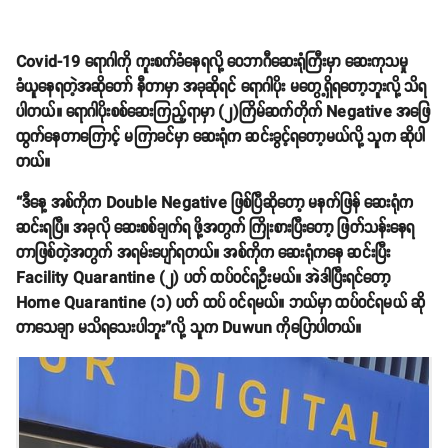
Covid-19 ရောဂါကို ကူးစက်ခံနေရလို့ ဝေဘာဂီဆေးရုံကြီးမှာ ဆေးကုသမှု
ခံယူနေရတဲ့အဆိုတော် နီတာမှာ အခုဆိုရင် ရောဂါပိုး မတွေ့ရှိရတော့ဘူးလို့ သိရ
ပါတယ်။ ရောဂါပိုးစစ်ဆေးကြည့်ရာမှာ (၂)ကြိမ်ဆက်တိုက် Negative အဖြေ
ထွက်နေတာကြောင့် မကြာခင်မှာ ဆေးရုံက ဆင်းခွင့်ရတော့မယ်လို့ သူက ဆိုပါ
တယ်။
“ဒီနေ့ အစ်ကိုက Double Negative ဖြစ်ပြီဆိုတော့ မနက်ဖြန် ဆေးရုံက
ဆင်းရပြီ။ အခုလို ဆေးစစ်ချက်ရ ဖို့အတွက် ကြိုးစားပြီးတော့ ဖြတ်သန်းနေရ
တာဖြစ်တဲ့အတွက် အရမ်းပျော်ရတယ်။ အစ်ကိုက ဆေးရုံကနေ ဆင်းပြီး
Facility Quarantine (၂) ပတ် ထပ်ဝင်ရဦးမယ်။ အဲဒါပြီးရင်တော့
Home Quarantine (၁) ပတ် ထပ် ဝင်ရမယ်။ ဘယ်မှာ ထပ်ဝင်ရမယ် ဆို
တာသေချာ မသိရသေးပါဘူး”လို့ သူက Duwun ကိုပြောပါတယ်။