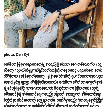
photo: Zen Kyi
ဇဏ်ခီဟာ မြန်မာပရိသတ်တွေရဲ့ အသည်းစွဲ မင်းသားချော တစ်ယောက်ပါ။ သူ့
ကိုတော့ ‘’ဥပါယ်တံမျဉ်’’ရုပ်ရှင်ဇာတ်ကားကြီးကနေတဆင့် ပရိသတ်တွေ စတင်
သိရှိခဲ့တာပါ။ အဲဒီနောက်မှာတော့ ‘’မုဒြာခေါ်သံ’’ဆိုတဲ့ ရုပ်ရှင်ဇာတ်ကားမှာလည်း
အောင်မြင်မှု များစွာ ရရှိခဲ့ပြန်ပါသေးတယ်။ ဇဏ်ခီဟာ ဒါရိုက်တာ ခရစ္စတီးနားခီ
ရဲ့ ခင်ပွန်းဖြစ်ပြီး သားလေးတစ်ယောက် ပိုင်ဆိုင်ထားတာ ဖြစ်ပါတယ်။ သူတို့
ဇနီးမောင်နှံရဲ့ အိမ်ထောင်ရေးကလည်း ပရိသတ် အားကျရတဲ့ အိမ်ထောင်ရေး
စုံတွဲထဲမှာ ပါဝင်နေတာကို တွေ့ရပါတယ်။ လက်ရှိမှာလည်း "ထာဝရ နှောင်ကြိုး"
ရုပ်ရှင်ဇာတ်ကားထဲက ဇဏ်ခီကိုယ်တိုင်သီဆိုထားတဲ့ ဇာတ်ဝင်တေးသီချင်းက