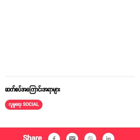
ဆက်စပ်အကြောင်းအရာများ
လူမှုရေး SOCIAL
Share
email