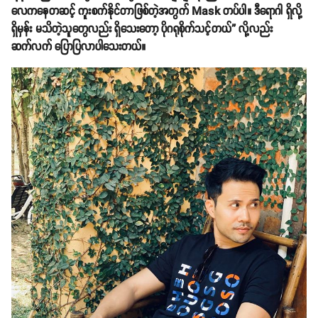
လေကနေတဆင့် ကူးစက်နိုင်တာဖြစ်တဲ့အတွက် Mask တပ်ပါ။ ဒီရောဂါ ရှိလို့
ရှိမှန်း မသိတဲ့သူတွေလည်း ရှိသေးတော့ ပိုဂရုစိုက်သင့်တယ်” လို့လည်း
ဆက်လက် ပြောပြလာပါသေးတယ်။