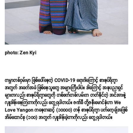
photo: Zen Kyi
ကမ္ဘာတစ်ဝှမ်းမှာ ဖြစ်ပေါ်နေတဲ့ COVID-19 ရောဂါကြောင့် စားနပ်ရိက္ခာ
အတွက် အခက်အခဲ ဖြစ်နေသူတွေ အများကြီးပါပဲ။ ဒါကြောင့် အနုပညာရှင်
များကလည်း စားနပ်ရိက္ခာတွေကို တစ်ဖက်တစ်လမ်းက တတ်နိုင်တဲ့ အင်အားနဲ့
လှူဒါန်းနေကြတာကိုလည်း တွေ့ရပါတယ်။ ဇဏ်ခီ တို့ဇနီးမောင်နှံဟာ We
Love Yangon ကနေတဆင့် (၁၀၀၀၀) တန် စားနပ်ရိက္ခာ ပက်ကေ့ချ်အဖြစ်
အိမ်ထောင်စု (၁၀၀) အတွက် လှူဒါန်းခဲ့တာကိုလည်း တွေ့ရပါတယ်။