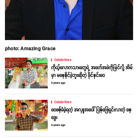
photo: Amazing Grace
Celebrities
ကိုယ့်လောကသားတွေရဲ့ အခက်အခဲကိုမြင်လို့ အိမ်
မှာ မနေနိုင်ခဲ့ဘူးဆိုတဲ့ ခိုင်နှင်းဝေ
6 years ago
Celebrities
ဝေဖန်ခံခဲ့ရတဲ့ အလှူအပေါ် ပြန်ဖြေရှင်းလာတဲ့ နေ
ဒွေး
6 years ago