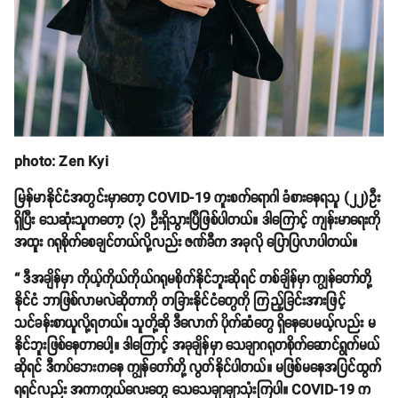
photo: Zen Kyi
မြန်မာနိုင်ငံအတွင်းမှာတော့ COVID-19 ကူးစက်ရောဂါ ခံစားနေရသူ (၂၂)ဦး
ရှိပြီး သေဆုံးသူကတော့ (၃) ဦးရှိသွားပြီဖြစ်ပါတယ်။ ဒါကြောင့် ကျန်းမာရေးကို
အထူး ဂရုစိုက်စေချင်တယ်လို့လည်း ဇဏ်ခီက အခုလို ပြောပြလာပါတယ်။
“ ဒီအချိန်မှာ ကိုယ့်ကိုယ်ကိုယ်ဂရုမစိုက်နိုင်ဘူးဆိုရင် တစ်ချိန်မှာ ကျွန်တော်တို့
နိုင်ငံ ဘာဖြစ်လာမလဲဆိုတာကို တခြားနိုင်ငံတွေကို ကြည့်ခြင်းအားဖြင့်
သင်ခန်းစာယူလို့ရတယ်။ သူတို့ဆို ဒီလောက် ပိုက်ဆံတွေ ရှိနေပေမယ့်လည်း မ
နိုင်ဘူးဖြစ်နေတာပေါ့။ ဒါကြောင့် အခုချိန်မှာ သေချာဂရုတစိုက်ဆောင်ရွက်မယ်
ဆိုရင် ဒီကပ်ဘေးကနေ ကျွန်တော်တို့ လွတ်နိုင်ပါတယ်။ မဖြစ်မနေအပြင်ထွက်
ရရင်လည်း အကာကွယ်လေးတွေ သေသေချာချာသုံးကြပါ။ COVID-19 က