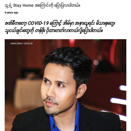
သူ့ရဲ့ Stay Home အကြောင်းကို ပြောပြလာပါတယ်။
6 years ago
ဇဏ်ခီကတော့ COVID-19 ကြောင့် အိမ်မှာ အနားယူရင်း မိသားစုတွေ၊
သူငယ်ချင်းတွေကို တန်ဖိုး ပိုထားတတ်လာတယ်လို့ပြောပါတယ်။