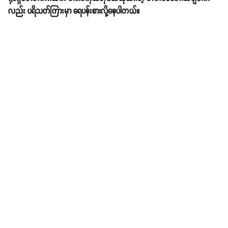
လည်း ပရိသတ်ကြားမှာ ရေပန်းစားလို့နေပါတယ်။