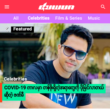
search
All
Celebrities
Film & Series
Music
Featured
arrow_back_ios
Celebrities
COVID-19 ကာလမှာ တန်ဖိုးရှိတဲ့အရာတွေကို ပိုမြင်လာတယ်
ဆိုတဲ့ ဇဏ်ခီ