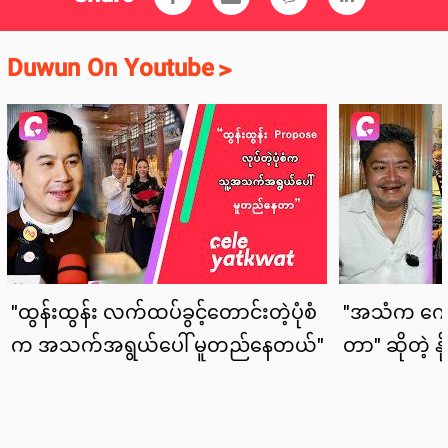
Duwun On Youtube
>