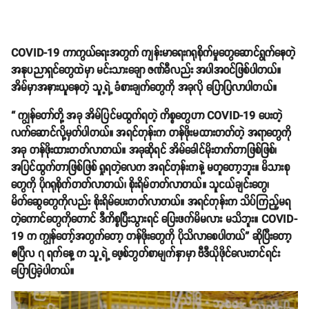
COVID-19 ကာကွယ်ရေးအတွက် ကျန်းမာရေးဂရုစိုက်မှုတွေဆောင်ရွက်နေတဲ့
အနုပညာရှင်တွေထဲမှာ မင်းသားချော ဇဏ်ခီလည်း အပါအဝင်ဖြစ်ပါတယ်။
အိမ်မှာအနားယူနေတဲ့ သူ့ရဲ့ ခံစားချက်တွေကို အခုလို ပြောပြလာပါတယ်။
“ ကျွန်တော်တို့ အခု အိမ်ပြင်မထွက်ရတဲ့ ကိစ္စတွေဟာ COVID-19 ပေးတဲ့
လက်ဆောင်လို့မှတ်ပါတယ်။ အရင်တုန်းက တန်ဖိုးမထားတတ်တဲ့ အရာတွေကို
အခု တန်ဖိုးထားတတ်လာတယ်။ အခုဆိုရင် အိမ်ခေါင်မိုးတက်တာဖြစ်ဖြစ်၊
အပြင်ထွက်တာဖြစ်ဖြစ် ရှုရတဲ့လေက အရင်တုန်းကနဲ့ မတူတော့ဘူး။ မိသားစု
တွေကို ပိုဂရုစိုက်တတ်လာတယ်၊ စိုးရိမ်တတ်လာတယ်။ သူငယ်ချင်းတွေ၊
မိတ်ဆွေတွေကိုလည်း စိုးရိမ်ပေးတတ်လာတယ်။ အရင်တုန်းက သိပ်ကြည့်မရ
တဲ့ကောင်တွေကိုတောင် ဒီကိစ္စပြီးသွားရင် ပြေးဖက်မိမလား မသိဘူး။ COVID-
19 က ကျွန်တော့်အတွက်တော့ တန်ဖိုးတွေကို ပိုသိလာစေပါတယ်” ဆိုပြီးတော့
ဧပြီလ ၇ ရက်နေ့ က သူ့ရဲ့ ဖေ့စ်ဘွတ်စာမျက်နှာမှာ ဗီဒီယိုဖိုင်လေးတင်ရင်း
ပြောပြခဲ့ပါတယ်။