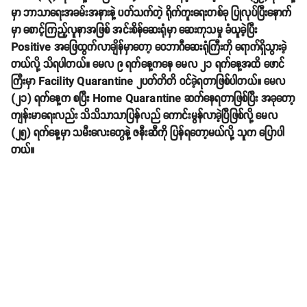
မှာ ဘာသာရေးအခမ်းအနားနဲ့ ပတ်သက်တဲ့ ရိုက်ကူးရေးတစ်ခု ပြုလုပ်ပြီးနောက်
မှာ စောင့်ကြည့်လူနာအဖြစ် အင်းစိန်ဆေးရုံမှာ ဆေးကုသမှု ခံယူခဲ့ပြီး
Positive အဖြေထွက်လာချိန်မှာတော့ ဝေဘာဂီဆေးရုံကြီးကို ရောက်ရှိသွားခဲ့
တယ်လို့ သိရပါတယ်။ မေလ ၉ ရက်နေ့ကနေ မေလ ၂၁ ရက်နေ့အထိ ဖောင်
ကြီးမှာ Facility Quarantine ၂ပတ်တိတိ ဝင်ခဲ့ရတာဖြစ်ပါတယ်။ မေလ
(၂၁) ရက်နေ့က စပြီး Home Quarantine ဆက်နေရတာဖြစ်ပြီး အခုတော့
ကျန်းမာရေးလည်း သိသိသာသာပြန်လည် ကောင်းမွန်လာခဲ့ပြီဖြစ်လို့ မေလ
(၂၅) ရက်နေ့မှာ သမီးလေးတွေနဲ့ ဇနီးဆီကို ပြန်ရတော့မယ်လို့ သူက ပြောပါ
တယ်။