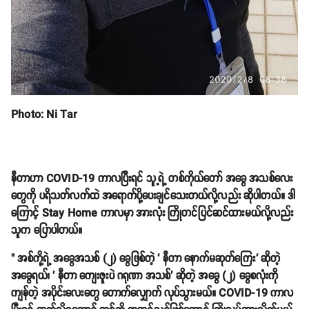
Photo: Ni Tar
နီတာဟာ COVID-19 ကာလပြီးရင် သူ့ရဲ့ တစ်ကိုယ်တော် အခွေ အသစ်လေး
တွေကို ပရိသတ်လက်ထဲ အရောက်ပို့ပေးချင်သေးတယ်လို့လည်း ဆိုပါတယ်။ ဒါ
ကြောင့် Stay Home ကာလမှာ အားလုံး ကြိုတင်ပြင်ဆင်ထားမယ်လို့လည်း
သူက ပြောပါတယ်။
" အစ်ကို့ရဲ့ အခွေအသစ် (၂) ခွေဖြစ်တဲ့ ' နီတာ နောက်မဆုတ်ကြေး' ဆိုတဲ့
အခွေရယ်၊ ' နီတာ ကျေးဇူးပဲ ဂရုဏာ အသစ်' ဆိုတဲ့ အခွေ (၂) ခွေစလုံးကို
ကျန်တဲ့ အပိုင်းလေးတွေ တောက်လျှောက် လုပ်သွားမယ်။ COVID-19 ကာလ