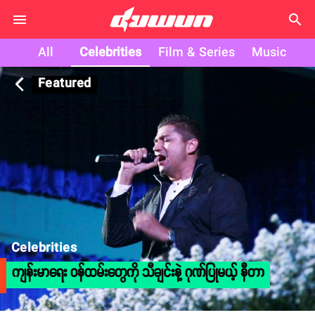
search
All
Celebrities
Film & Series
Music
Featured
arrow_back_ios
Celebrities
ကျန်းမာရေး ဝန်ထမ်းတွေကို သီချင်းနဲ့ ဂုဏ်ပြုမယ့် နီတာ