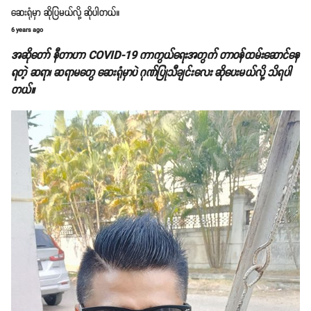
ဆေးရုံမှာ ဆိုပြမယ်လို့ ဆိုပါတယ်။
6 years ago
အဆိုတော် နီတာဟာ COVID-19 ကာကွယ်ရေးအတွက် တာဝန်ထမ်းဆောင်နေ
ရတဲ့ ဆရာ၊ ဆရာမတွေ ဆေးရုံမှာပဲ ဂုဏ်ပြုသီချင်းလေး ဆိုပေးမယ်လို့ သိရပါ
တယ်။