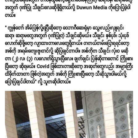
ကာကွယ်ရေးအတွက် တာဝန်ယူစောင့်ရှောက်ပေးနေကြတဲ့ ဆရာဝန်၊ ဆရာမတွေ
အတွက် ဂုဏ်ပြု သီချင်းလေးဆိုဖို့ရှိတယ်လို့ Duwun Media ကိုပြောပြခဲ့ပါ
တယ်။
" ကျွန်တော် အိမ်ပြန်လို့ရပြီဆိုတော့ ဝေဘာဂီဆေးရုံမှာ သွေးလည်းလှူရင်း
ဆရာ၊ ဆရာမတွေအတွက် ဂုဏ်ပြုတဲ့ သီချင်းဆိုမယ်။ သီချင်း နှစ်ပုဒ်၊ သုံးပုဒ်
လောက်ဆိုဖို့တော့ လျာထားတာလေးတွေရှိတယ်။ တကယ်တမ်းပြောရရင်တော့
အစ်ကို အရမ်းကျေးဇူးတင်လို့ ဆိုပြချင်တာပါ။ အစ်ကိုက သီချင်း လုံးဝ မဆို
တာ (၂) လ၊ (၃) လလောက်ရှိသွားပြီလေ။ ချက်ချင်း ပြန်ဆိုတာတောင် ကြိုးစား
ပြီးတော့ ဆိုရမယ်။ Covid ဖြစ်ထားတာဆိုတော့ အဆုတ်တွေလည်း အများကြီး
ထိခိုက်ထားတာ ဖြစ်တဲ့အတွက် အစ်ကို ကြိုးစားပြီးတော့ သီဆိုသွားပါမယ်လို့
ပြောပြချင်ပါတယ်" လို့ သူကဆိုပါတယ်။