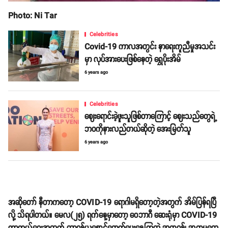
Photo: Ni Tar
Celebrities
Covid-19 ကာလအတွင်း နာရေးကူညီမှုအသင်း
မှာ လုပ်အားပေးဖြစ်နေတဲ့ ရွှေပိုးအိမ်
6 years ago
Celebrities
ဈေးရောင်းခဲ့ဖူးသူဖြစ်တာကြောင့် ဈေးသည်တွေရဲ့
ဘဝကိုနားလည်တယ်ဆိုတဲ့ အေးမြတ်သူ
6 years ago
အဆိုတော် နီတာကတော့ COVID-19 ရောဂါမရှိတော့တဲ့အတွက် အိမ်ပြန်ရပြီ
လို့ သိရပါတယ်။ မေလ(၂၅) ရက်နေ့မှာတော့ ဝေဘာဂီ ဆေးရုံမှာ COVID-19