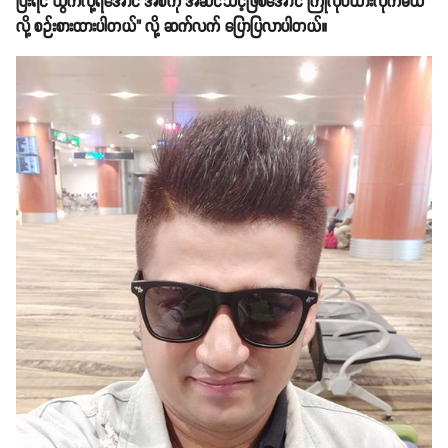
ပြီးရင် ထွက်လို့ရအောင် အစ်ကို အဆင်သင့်ဖြစ်အောင် ကြိုလုပ်ထားလိုက်မယ်
လို့ စဉ်းစားထားပါတယ်" လို့ ဆက်လက် ပြောပြလာပါတယ်။