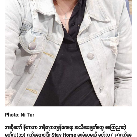
Photo: Ni Tar
အဆိုတော် နီတာဟာ အစိုးရကကျန်းမာရေး အသိပေးချက်တွေ စကြေညာတဲ့
မတ်လ(၁၃) ရက်နေ့ကစပြီး Stay Home နေခဲ့ပေမယ့် မတ်လ (၂၉)ရက်နေ့