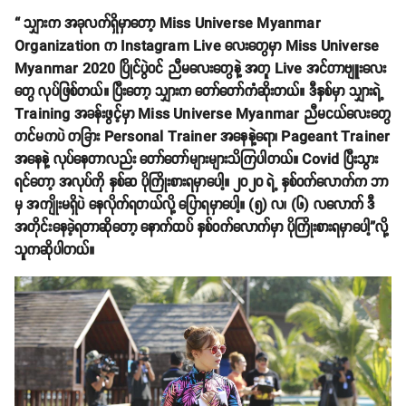
“ သျှားက အခုလက်ရှိမှာတော့ Miss Universe Myanmar
Organization က Instagram Live လေးတွေမှာ Miss Universe
Myanmar 2020 ပြိုင်ပွဲဝင် ညီမလေးတွေနဲ့ အတူ Live အင်တာဗျူးလေး
တွေ လုပ်ဖြစ်တယ်။ ပြီးတော့ သျှားက တော်တော်ကံဆိုးတယ်။ ဒီနှစ်မှာ သျှားရဲ့
Training အခန်းဖွင့်မှာ Miss Universe Myanmar ညီမငယ်လေးတွေ
တင်မကပဲ တခြား Personal Trainer အနေနဲ့ရော၊ Pageant Trainer
အနေနဲ့ လုပ်နေတာလည်း တော်တော်များများသိကြပါတယ်။ Covid ပြီးသွား
ရင်တော့ အလုပ်ကို နှစ်ဆ ပိုကြိုးစားရမှာပေါ့။ ၂၀၂၀ ရဲ့ နှစ်ဝက်လောက်က ဘာ
မှ အကျိုးမရှိပဲ နေလိုက်ရတယ်လို့ ပြောရမှာပေါ့။ (၅) လ၊ (၆) လလောက် ဒီ
အတိုင်းနေခဲ့ရတာဆိုတော့ နောက်ထပ် နှစ်ဝက်လောက်မှာ ပိုကြိုးစားရမှာပေါ့”လို့
သူကဆိုပါတယ်။