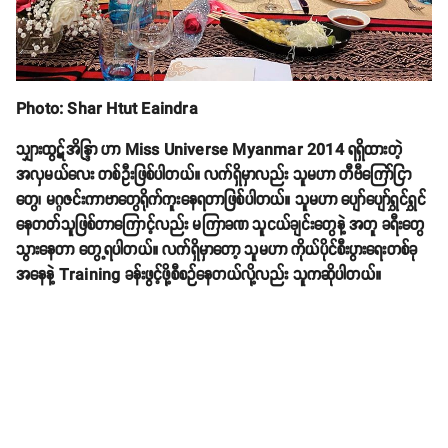
Photo: Shar Htut Eaindra
သျှားထွဋ်အိန္ဒြာ ဟာ Miss Universe Myanmar 2014 ရရှိထားတဲ့
အလှမယ်လေး တစ်ဦးဖြစ်ပါတယ်။ လက်ရှိမှာလည်း သူမဟာ တီဗီကြော်ငြာ
တွေ၊ မဂ္ဂဇင်းကာဗာတွေရိုက်ကူးနေရတာဖြစ်ပါတယ်။ သူမဟာ ပျော်ပျော်ရွှင်ရွှင်
နေတတ်သူဖြစ်တာကြောင့်လည်း မကြာခဏ သူငယ်ချင်းတွေနဲ့ အတူ ခရီးတွေ
သွားနေတာ တွေ့ရပါတယ်။ လက်ရှိမှာတော့ သူမဟာ ကိုယ်ပိုင်စီးပွားရေးတစ်ခု
အနေနဲ့ Training ခန်းဖွင့်ဖို့စီစဉ်နေတယ်လို့လည်း သူကဆိုပါတယ်။