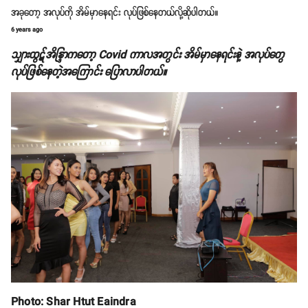
အခုတော့ အလုပ်ကို အိမ်မှာနေရင်း လုပ်ဖြစ်နေတယ်လို့ဆိုပါတယ်။
6 years ago
သျှားထွဋ်အိန္ဒြာကတော့ Covid ကာလအတွင်း အိမ်မှာနေရင်းနဲ့ အလုပ်တွေ
လုပ်ဖြစ်နေတဲ့အကြောင်း ပြောလာပါတယ်။
Photo: Shar Htut Eaindra