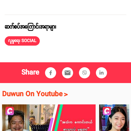
ဆက်စပ်အကြောင်းအရာများ
လူမှုရေး SOCIAL
Share
email
Duwun On Youtube
>