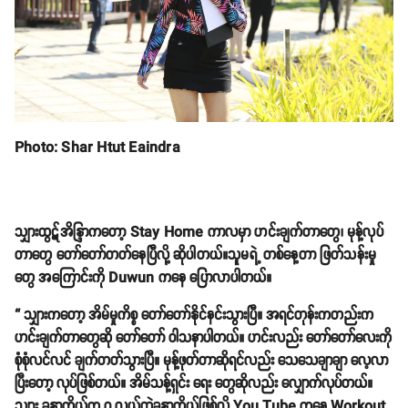
Photo: Shar Htut Eaindra
သျှားထွဋ်အိန္ဒြာကတော့ Stay Home ကာလမှာ ဟင်းချက်တာတွေ၊ မုန့်လုပ်
တာတွေ တော်တော်တတ်နေပြီလို့ ဆိုပါတယ်။သူမရဲ့ တစ်နေ့တာ ဖြတ်သန်းမှု
တွေ အကြောင်းကို Duwun ကနေ ပြောလာပါတယ်။
“ သျှားကတော့ အိမ်မှုကိစ္စ တော်တော်နိုင်နင်းသွားပြီ။ အရင်တုန်းကတည်းက
ဟင်းချက်တာတွေဆို တော်တော် ဝါသနာပါတယ်။ ဟင်းလည်း တော်တော်လေးကို
စုံစုံလင်လင် ချက်တတ်သွားပြီ။ မုန့်ဖုတ်တာဆိုရင်လည်း သေသေချာချာ လေ့လာ
ပြီးတော့ လုပ်ဖြစ်တယ်။ အိမ်သန့်ရှင်း ရေး တွေဆိုလည်း လျှောက်လုပ်တယ်။
သျှား ခန္ဓာကိုယ်က ဝ လွယ်တဲ့ခန္ဓာကိုယ်ဖြစ်လို့ You Tube ကနေ Workout