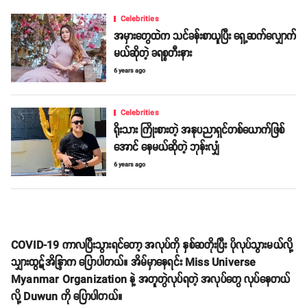
Celebrities
အမှားတွေထဲက သင်ခန်းစာယူပြီး ရှေ့ဆက်လျှောက်
မယ်ဆိုတဲ့ ခရစ္စတီးနား
6 years ago
Celebrities
ရိုးသား ကြိုးစားတဲ့ အနုပညာရှင်တစ်ယောက်ဖြစ်
အောင် နေမယ်ဆိုတဲ့ ဘုန်းလျှံ
6 years ago
COVID-19 ကာလပြီးသွားရင်တော့ အလုပ်ကို နှစ်ဆတိုးပြီး ပိုလုပ်သွားမယ်လို့
သျှားထွဋ်အိန္ဒြာက ပြောပါတယ်။ အိမ်မှာနေရင်း Miss Universe
Myanmar Organization နဲ့ အတူတွဲလုပ်ရတဲ့ အလုပ်တွေ လုပ်နေတယ်
လို့ Duwun ကို ပြောပါတယ်။