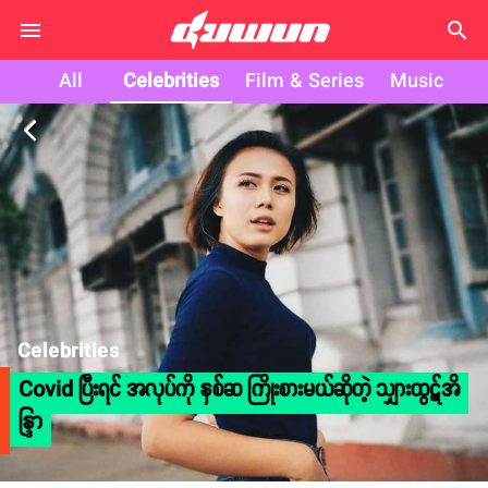
search
All
Celebrities
Film & Series
Music
arrow_back_ios
Celebrities
Covid ပြီးရင် အလုပ်ကို နှစ်ဆ ကြိုးစားမယ်ဆိုတဲ့ သျှားထွဋ်အိ
န္ဒြာ