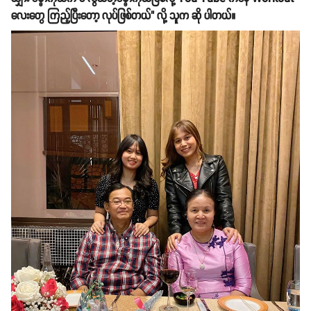
လေးတွေ ကြည့်ပြီးတော့ လုပ်ဖြစ်တယ်" လို့ သူက ဆို ပါတယ်။