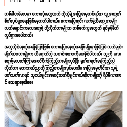
တစ်ခါတစ်လေမှာ စကားလုံးတွေထက် ကိုယ့်ရဲ့အပြုအမူတစ်ရပ်က သူ့အတွက်
စိတ်လှုပ်ရှားစရာဖြစ်နေတတ်ပါတယ်။ စကားပြောရင်း လက်နဲ့ထိတွေ့တာမျိုး
လက်ချောင်းကလေးတွေနဲ့ တို့လိုက်တာမျိုးက တစ်ဖက်လူအတွက် ရင်ခုန်စိတ်
လှုပ်ရှားစေပါတယ်။
အတူထိုင်နေတဲ့အချိန်ဖြစ်ဖြစ်၊ စကားပြောနေတဲ့အချိန်မျိုးမှာဖြစ်ဖြစ် လက်ချင်း
ချိတ်ထားတာမျိုးက ထိရောက်တဲ့ သတင်းစကားကိုပေးနိုင်ပါတယ်။ သူ့ကို လေး
စက္ကန့်လောက်ကြာအောင်စိုက်ကြည့်တာမျိုးလုပ်ပြီး ရုတ်တရတ်အကြည့်လွှဲ
လိုက်တာ ဘေးဘယ်ညာကိုကြည့်တာမျိုးလုပ်ပေးပါ။ အပြုအမူတိုင်းက သူနဲ့
ပတ်သက်လာရင် သူငယ်ချင်းအဆင့်ထက်ပိုချင်တယ်ဆိုတာမျိုးကို ရိပ်မိလာအာ
င် သေချာနေပါစေ။