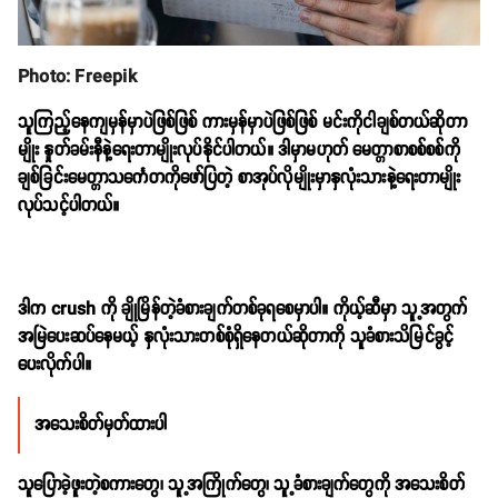
Photo: Freepik
သူကြည့်နေကျမှန်မှာပဲဖြစ်ဖြစ် ကားမှန်မှာပဲဖြစ်ဖြစ် မင်းကိုငါချစ်တယ်ဆိုတာ
မျိုး နှုတ်ခမ်းနီနဲ့ရေးတာမျိုးလုပ်နိုင်ပါတယ်။ ဒါမှာမဟုတ် မေတ္တာစာစစ်စစ်ကို
ချစ်ခြင်းမေတ္တာသင်္ကေတကိုဖော်ပြတဲ့ စာအုပ်လိုမျိုးမှာနှလုံးသားနဲ့ရေးတာမျိုး
လုပ်သင့်ပါတယ်။
ဒါက crush ကို ချိုမြိန်တဲ့ခံစားချက်တစ်ခုရစေမှာပါ။ ကိုယ့်ဆီမှာ သူ့အတွက်
အမြဲပေးဆပ်နေမယ့် နှလုံးသားတစ်စုံရှိနေတယ်ဆိုတာကို သူခံစားသိမြင်ခွင့်
ပေးလိုက်ပါ။
အသေးစိတ်မှတ်ထားပါ
သူပြောခဲ့ဖူးတဲ့စကားတွေ၊ သူ့အကြိုက်တွေ၊ သူ့ခံစားချက်တွေကို အသေးစိတ်