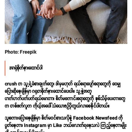
Photo: Freepik
အာရုံစိုက်နားထောင်ပါ
crush က သူ့ရဲ့ခံစားချက်တွေ၊ ဒါမှမဟုတ် ရယ်စရာပျော်စရာတွေကို ဝေမျှ
ပြောဆိုနေချိန်မှာ ဂရုတစိုက်နားထောင်ပေးပါ။ သူ့နဲ့အတူ
ဟက်ဟက်ပက်ပက်ရယ်မောတာ၊ စိတ်မကောင်းစရာတွေကို နှစ်သိမ့်ပေးတာတွေ
က တစ်ဖက်လူက ကိုယ့်အပေါ်သံယောဇဉ်ပိုတွယ်လာစေနိုင်ပါတယ်။
သူစကားပြောနေချိန်မှာ စိတ်မဝင်စားသလိုနဲ့ Facebook Newsfeed ကို
ပွတ်နေတာ၊ Instagram မှာ Like ဘယ်လောက်ရနေသလဲ ကြည့်နေတာမျိုး