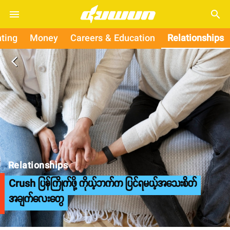
search
ting
Money
Careers & Education
Relationships
arrow_back_ios
Relationships
Crush ပြန်ကြိုက်ဖို့ ကိုယ့်ဘက်က ပြင်ရမယ့်အသေးစိတ်
အချက်လေးတွေ