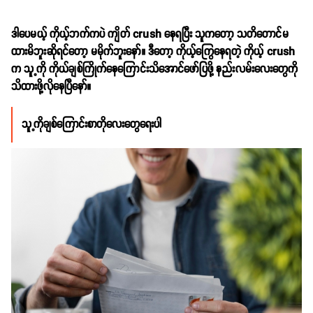
ဒါပေမယ့် ကိုယ့်ဘက်ကပဲ ကျိတ် crush နေရပြီး သူကတော့ သတိတောင်မ
ထားမိဘူးဆိုရင်တော့ မမိုက်ဘူးနော်။ ဒီတော့ ကိုယ့်ကြွေနေရတဲ့ ကိုယ့် crush
က သူ့ကို ကိုယ်ချစ်ကြိုက်နေကြောင်းသိအောင်ဖော်ပြဖို့ နည်းလမ်းလေးတွေကို
သိထားဖို့လိုနေပြီနော်။
သူ့ကိုချစ်ကြောင်းစာတိုလေးတွေရေးပါ