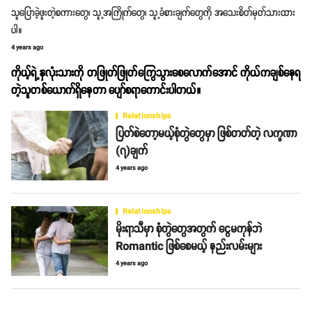
သူပြောခဲ့ဖူးတဲ့စကားတွေ၊ သူ့အကြိုက်တွေ၊ သူ့ခံစားချက်တွေကို အသေးစိတ်မှတ်သားထား
ပါ။
4 years ago
ကိုယ့်ရဲ့နှလုံးသားကို တဖြုတ်ဖြုတ်ကြွေသွားစေလောက်အောင် ကိုယ်ကချစ်နေရ
တဲ့သူတစ်ယောက်ရှိနေတာ ပျော်စရာကောင်းပါတယ်။
Relationships
ပြတ်စဲတော့မယ့်စုံတွဲတွေမှာ ဖြစ်တတ်တဲ့ လက္ခဏာ
(၇)ချက်
4 years ago
Relationships
မိုးရာသီမှာ စုံတွဲတွေအတွက် ငွေမကုန်ဘဲ
Romantic ဖြစ်စေမယ့် နည်းလမ်းများ
4 years ago