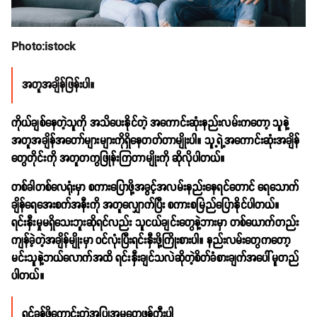
Photo:istock
အတူအချိန်ဖြန်းပါ။
ကိုယ်ချစ်နေတဲ့သူကို အသိပေးနိုင်တဲ့ အကောင်းဆုံးနည်းလမ်းကတော့ သူနဲ့
အတူအချိန်အတော်များများကိုရှိနေတတ်တာမျိုးပါ။ သူ့ရဲ့အကောင်းဆုံးအချိန်
တွေတိုင်းကို အတူတကွဖြုန်းကြတာမျိုးကို ဆိုလိုပါတယ်။
တစ်ခါတစ်လေရုံးမှာ စကားပြောဖို့အခွင့်အလမ်းနည်းနေရင်တောင် ရေသောက်
ချိန်ရေအေးစက်အနီးကို အတူလျှောက်ပြီး စကားစမြည်ပြောနိုင်ပါတယ်။
ရင်းနှီးမှုမရှိသေးဘူးဆိုရင်လည်း သူငယ်ချင်းတွေနဲ့ဘားမှာ တစ်ယောက်တည်း
ကျန်ခဲ့တဲ့အချိန်မျိုးမှာ ဝင်လုံးပြီးရင်းနှီးဖို့ကြိုးစားပါ။ နည်းလမ်းတွေကတော့
မင်းသူနဲ့ဘယ်လောက်အထိ ရင်းနှီးချင်သလဲဆိုတဲ့စိတ်ခံစားချက်အပေါ်မူတည်
ပါတယ်။
ရင်ခုန်ဖို့ကောင်းတဲ့အပြုအမူတွေဖန်တီးပါ