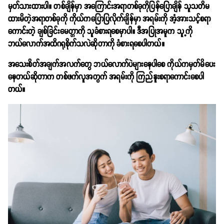
မှတ်သားထားပါ။ တစ်ချိန်မှာ အကြောင်းအရာတစ်ခုကိုပြန်ပြောချိန် သူသတိမ
ထားမိတဲ့အရာတစ်ခုကို ကိုယ်ကပြောပြလိုက်ချိန်မှာ အရမ်းကို အံ့အားသင့်စရာ
ကောင်းတဲ့ ချစ်ခြင်းမေတ္တာကို သူခံစားရစေမှာပါ။ ဒီအပြုအမူက သူ့ကို
ဘယ်လောက်အထိဂရုစိုက်သလဲဆိုတာကို ခံစားရစေပါတယ်။
အသေးစိတ်အချက်အလက်တွေ ဘယ်လောက်ပဲများနေပါစေ ကိုယ်ကမှတ်မိပေး
နေတယ်ဆိုတာက တစ်ဖက်လူအတွက် အရမ်းကို ကြည်နူးစရာကောင်းစေပါ
တယ်။