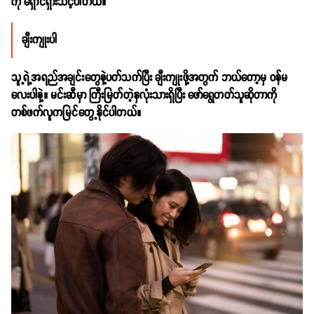
ကို ရှောင်ရှားသင့်ပါတယ်။
ချီးကျုးပါ
သူ့ရဲ့အရည်အချင်းတွေနဲ့ပတ်သက်ပြီး ချီးကျုးဖို့အတွက် ဘယ်တော့မှ ဝန်မ
လေးပါနဲ့။ မင်းဆီမှာ ကြီးမြတ်တဲ့နှလုံးသားရှိပြီး ဖော်ရွေတတ်သူဆိုတာကို
တစ်ဖက်လူကမြင်တွေ့နိုင်ပါတယ်။