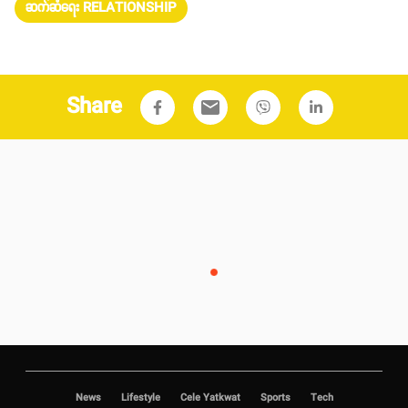
ဆက်ဆံရေး RELATIONSHIP
Share
email
News
Lifestyle
Cele Yatkwat
Sports
Tech