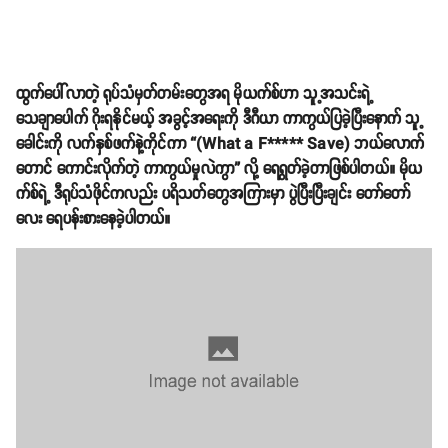
ထွက်ပေါ်လာတဲ့ ရုပ်သံမှတ်တမ်းတွေအရ မိုယက်စ်ဟာ သူ့အသင်းရဲ့
သေချာပေါက် ဂိုးရနိုင်မယ့် အခွင့်အရေးကို ဒီဂီယာ ကာကွယ်ပြခဲ့ပြီးနောက် သူ့
ခေါင်းကို လက်နှစ်ဖက်နဲ့ကိုင်ကာ “(What a F***** Save) ဘယ်လောက်
တောင် ကောင်းလိုက်တဲ့ ကာကွယ်မှုလဲကွာ” လို့ ရေရွတ်ခဲ့တာဖြစ်ပါတယ်။ မိုယ
က်စ်ရဲ့ ဒီရုပ်သံဖိုင်ကလည်း ပရိသတ်တွေအကြားမှာ ပွဲပြီးပြီးချင်း တော်တော်
လေး ရေပန်းစားနေခဲ့ပါတယ်။