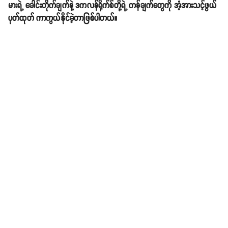
မားရဲ့ ခေါင်းတိုက်ချက်နဲ့ ဒကလန်ရိုက်စ်တို့ရဲ့ ကန်ချက်တွေကို အံ့အားသင့်ဖွယ်
ပုတ်ထုတ် ကာကွယ်နိုင်ခဲ့တာဖြစ်ပါတယ်။