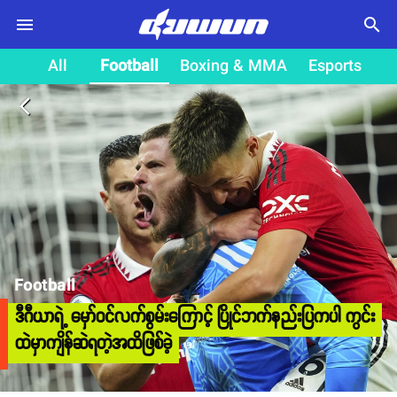
search
All
Football
Boxing & MMA
Esports
arrow_back_ios
Football
ဒီဂီယာရဲ့ မှော်ဝင်လက်စွမ်းကြောင့် ပြိုင်ဘက်နည်းပြကပါ ကွင်း
ထဲမှာကျိန်ဆဲရတဲ့အထိဖြစ်ခဲ့