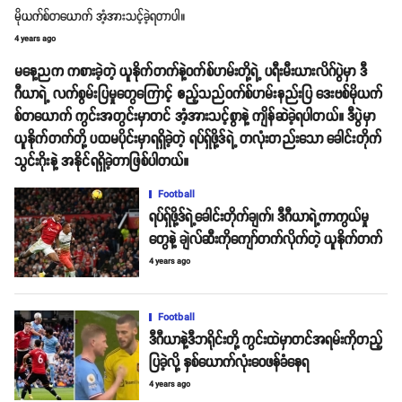
မိုယက်စ်တယောက် အံ့အားသင့်ခဲ့ရတာပါ။
4 years ago
မနေ့ညက ကစားခဲ့တဲ့ ယူနိုက်တက်နဲ့ဝက်စ်ဟမ်းတို့ရဲ့ ပရီးမီးယားလိဂ်ပွဲမှာ ဒီ
ဂီယာရဲ့ လက်စွမ်းပြမှုတွေကြောင့် ဧည့်သည်ဝက်စ်ဟမ်းနည်းပြ ဒေးဗစ်မိုယက်
စ်တယောက် ကွင်းအတွင်းမှာတင် အံ့အားသင့်စွာနဲ့ ကျိန်ဆဲခဲ့ရပါတယ်။ ဒီပွဲမှာ
ယူနိုက်တက်တို့ ပထမပိုင်းမှာရရှိခဲ့တဲ့ ရပ်ရှ်ဖို့ဒ်ရဲ့ တလုံးတည်းသော ခေါင်းတိုက်
သွင်းဂိုးနဲ့ အနိုင်ရရှိခဲ့တာဖြစ်ပါတယ်။
Football
ရပ်ရှ်ဖို့ဒ်ရဲ့ခေါင်းတိုက်ချက်၊ ဒီဂီယာရဲ့ကာကွယ်မှု
တွေနဲ့ ချဲလ်ဆီးကိုကျော်တက်လိုက်တဲ့ ယူနိုက်တက်
4 years ago
Football
ဒီဂီယာနဲ့ဒီဘရိုင်းတို့ ကွင်းထဲမှာတင်အရမ်းကိုတည့်
ပြခဲ့လို့ နှစ်ယောက်လုံးဝေဖန်ခံနေရ
4 years ago