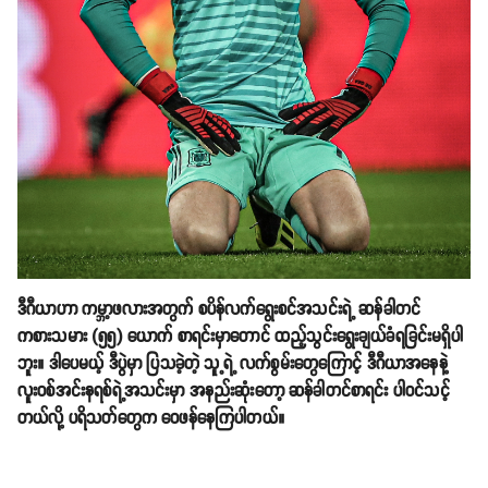
ဒီဂီယာဟာ ကမ္ဘာ့ဖလားအတွက် စပိန်လက်ရွေးစင်အသင်းရဲ့ ဆန်ခါတင်
ကစားသမား (၅၅) ယောက် စာရင်းမှာတောင် ထည့်သွင်းရွေးချယ်ခံရခြင်းမရှိပါ
ဘူး။ ဒါပေမယ့် ဒီပွဲမှာ ပြသခဲ့တဲ့ သူ့ရဲ့ လက်စွမ်းတွေကြောင့် ဒီဂီယာအနေနဲ့
လူးဝစ်အင်းနရစ်ရဲ့အသင်းမှာ အနည်းဆုံးတော့ ဆန်ခါတင်စာရင်း ပါဝင်သင့်
တယ်လို့ ပရိသတ်တွေက ဝေဖန်နေကြပါတယ်။