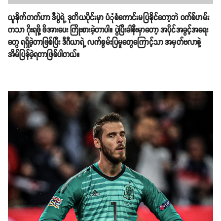
ယူနိုက်တက်ဟာ ဒီပွဲရဲ့ ဒုတိယပိုင်းမှာ ပုံံစံကောင်းမပြနိုင်တော့ဘဲ ဝက်စ်ဟမ်း
ကသာ ဂိုးရဖို့ ဖိအားပေး ကြိုးစားခဲ့တာပါ။ ပွဲပြီးခါနီးမှာတော့ အပိုင်အခွင့်အရေး
တွေ ရရှိခဲ့တာဖြစ်ပြီး ဒီဂီယာရဲ့ လက်စွမ်းပြမှုတွေကြောင့်သာ အမှတ်ဗလာနဲ့
အိမ်ပြန်ခဲ့ရတာဖြစ်ပါတယ်။