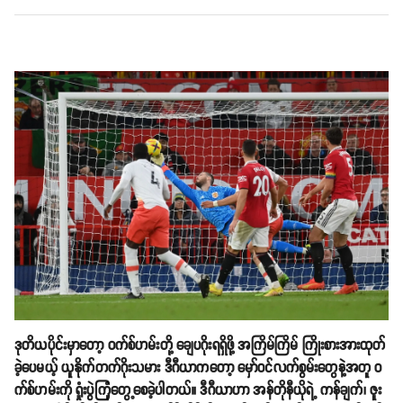
ဒုတိယပိုင်းမှာတော့ ဝက်စ်ဟမ်းတို့ ချေပဂိုးရရှိဖို့ အကြိမ်ကြိမ် ကြိုးစားအားထုတ်
ခဲ့ပေမယ့် ယူနိုက်တက်ဂိုးသမား ဒီဂီယာကတော့ မှော်ဝင်လက်စွမ်းတွေနဲ့အတူ ဝ
က်စ်ဟမ်းကို ရှုံးပွဲကြုံတွေ့စေခဲ့ပါတယ်။ ဒီဂီယာဟာ အန်တိုနီယိုရဲ့ ကန်ချက်၊ ဇူး