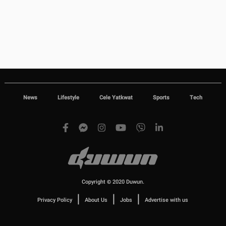
News
Lifestyle
Cele Yatkwat
Sports
Tech
Copyright © 2020 Duwun.
|
|
|
Privacy Policy
About Us
Jobs
Advertise with us