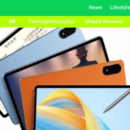
News
Lifestyl
All
Technopreneurship
Mobile Reviews