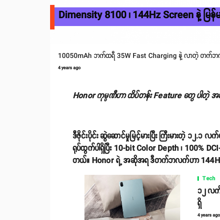
Dimensity 8100 ၊ 144Hz Screen နဲ့ မြန်
10050mAh ဘက်ထရီ 35W Fast Charging နဲ့ လာတဲ့ တက်ဘ
4 years ago
Honor ကုမ္ပဏီဟာ ထိပ်တန်း Feature တွေ ပါတဲ့ အ
ဒီဇိုင်းပိုင်း ဆွဲဆောင်မှုမြင့်မားပြီး ကြီးမားတ
ရုပ်ထွက်ပါရှိပြီး 10-bit Color Depth ၊ 100% 
တယ်။ Honor ရဲ့ အဆိုအရ ဒီတက်ဘလက်ဟာ 144Hz 
Tech
၁၂ လက်
ရှိ
4 years ag