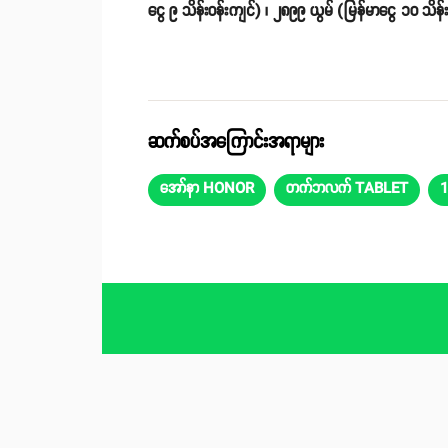
ငွေ ၉ သိန်းဝန်းကျင်) ၊ ၂၈၉၉ ယွမ် (မြန်မာငွေ ၁၀ သ
ဆက်စပ်အကြောင်းအရာများ
အော်နာ HONOR
တက်ဘလက် TABLET