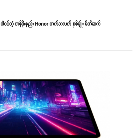
ပါဝင်တဲ့ တန်ဖိုးနည်း Honor တက်ဘလက် နှစ်မျိုး မိတ်ဆက်
o