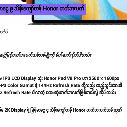
မာငွေ ၉ သိန်းကျော်တန် Honor တက်ဘလက်
လက်ပါ
ဆင့်မြင့်တက်ဘလက်သစ်တစ်မျိုးကို မိတ်ဆက်လိုက်ပါတယ်။
ဲ့ ၁၂.၁ လက်မ IPS LCD Display သုံး Honor Pad V8 Pro ဟာ 2560 x 1600px
DCI-P3 Color Gamut နဲ့ 144Hz Refresh Rate တို့လည်း ထည့်သွင်းထားပါ
Refresh Rate ပါလာတဲ့ ပထမဆုံးတက်ဘလက်ဖြစ်တယ်လို့ ဆိုပါတယ်။
မ 2K Display နဲ့ မြန်မာငွေ ၄ သိန်းကျော်တန် Honor တက်ဘလက်သစ် ထွက်
o