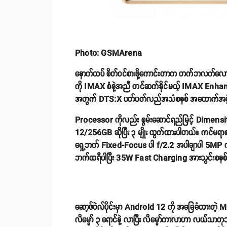
Photo: GSMArena
နောက်ထပ် စိတ်ဝင်စားဖို့ကောင်းတာက တက်ဘလက်လောက
ကို IMAX စံနဲ့အညီ တင်ဆက်နိုင်မယ့် IMAX Enhan
အတွက် DTS:X ပတ်ပတ်လည်အသံစနစ် အထောက်အပံ့ပေ
Processor ကိုလည်း စွမ်းဆောင်ရည်မြင့် Dimens
12/256GB ဆိုပြီး ၃ မျိုး ထွက်ထားပါတယ်။ ကင်မရာစနစ
ရှေ့ဘက် Fixed-Focus ပါ f/2.2 အပါချာပါ 5MP
ဘက်ထရီပါပြီး 35W Fast Charging အားသွင်းစနစ်
ဆော့ဖ်ဝဲလ်ပိုင်းမှာ Android 12 ကို အခြေခံထားတဲ့ Mag
လိမ္မော် ၃ ရောင်နဲ့ လာပြီး လိမ္မော်ကာလာဟာ လယ်သာတ