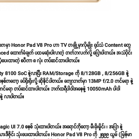
မှာ Honor Pad V8 Pro ဟာ TV တချို့မှာလိုမျိုး ရုပ်သံ Content တွေ
ced ထောက်ခံချက် ပထမဆုံးပါလာတဲ့ တက်ဘလက်လို့ ပြောပါတယ်။ အသံပိုင်း
းထားတဲ့ စပီကာ ၈ လုံး တပ်ဆင်ထားပါတယ်။
ity 8100 SoC နဲ့လာပြီး RAM/Storage ကို 8/128GB , 8/256GB နဲ့
်ကတော့ ခပ်ရိုးရိုးလို့ ဆိုနိုင်ပါတယ်။ ကျောဘက်မှာ 13MP f/2.0 ကင်မရာ နဲ့
 ကင်မရာ တပ်ဆင်ထားပါတယ်။ ဘက်ထရီပါဝါအနေနဲ့ 10050mAh ပါဝါ
နဲ့ လာပါတယ်။
ic UI 7.0 စနစ် သုံးထားပါတယ်။ အရောင်ကိုတော့ မီးခိုးမှိုင်း ၊ အပြာ နဲ့
ုသားဒီဇိုင်း သုံးပေးထားပါတယ်။ Honor Pad V8 Pro ကို ၂၅၉၉ ယွမ် (မြန်မာ