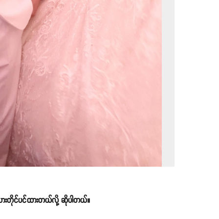
သားတိုင်ပင်ထားတယ်လို့ ဆိုပါတယ်။