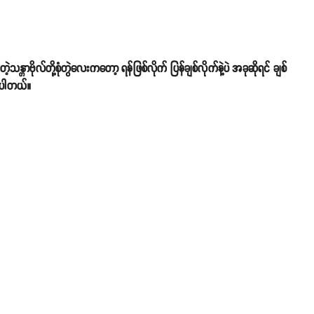
တာဗိုလ်တို့စုံတွဲလေးကတော့ ရန်ဖြစ်လိုက် ပြန်ချစ်လိုက်နဲ့ပဲ အခုဆိုရင် ချစ်
စ်ပါတယ်။