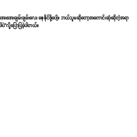
ေးအေးချမ်းချမ်းလေး နေနိုင်ဖို့ပေါ့။ ဘယ်သူမဆိုတော့အကောင်းဆုံးဆိုတဲ့အရာ
ပဲ"လို့ပြောပြခဲ့ပါတယ်။