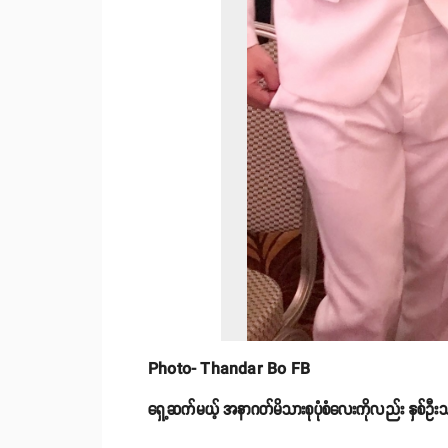
Photo- Thandar Bo FB
ရှေ့ဆက်မယ့် အနာဂတ်မိသားစုပုံစံလေးကိုလည်း နှစ်ဦး