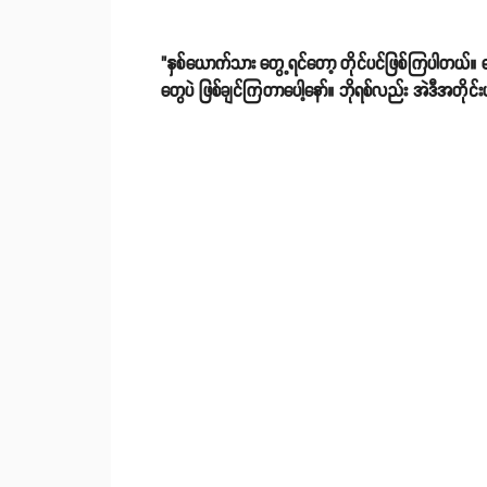
"နှစ်ယောက်သား တွေ့ရင်တော့ တိုင်ပင်ဖြစ်ကြပါတယ်။ အ
တွေပဲ ဖြစ်ချင်ကြတာပေါ့နော်။ ဘိုရစ်လည်း အဲဒီအတိုင်းပါ