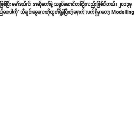
ြစ်ပြီး မော်ဒယ်လ်၊ အဆိုတော်နဲ့ သရုပ်ဆောင်တစ်ဦးလည်းဖြစ်ပါတယ်။ ၂၀၁၃ခု
ပေးပါကို" သီချင်းခွေလေးကိုထွက်ရှိခဲ့ပြီးတဲ့နောက် လက်ရှိမှာတော့ Modelling