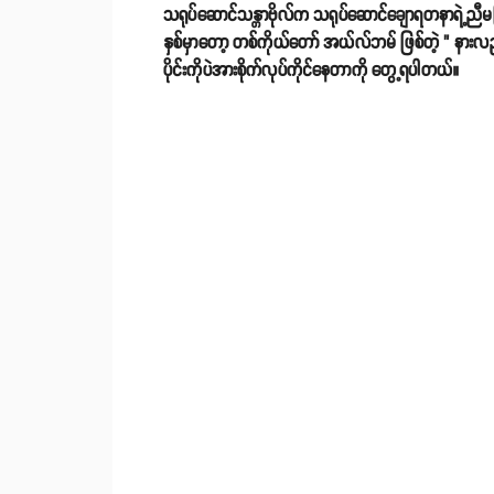
သရုပ်ဆောင်သန္တာဗိုလ်က သရုပ်ဆောင်ချောရတနာရဲ့ညီမဖ
နှစ်မှာတော့ တစ်ကိုယ်တော် အယ်လ်ဘမ် ဖြစ်တဲ့ " နားလည်
ပိုင်းကိုပဲအားစိုက်လုပ်ကိုင်နေတာကို တွေ့ရပါတယ်။