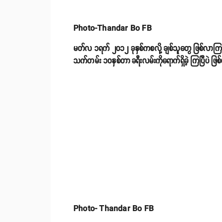
Photo-Thandar Bo FB
မတ်လ ၁ရက် ၂၀၁၂ ခုနှစ်ကစလို့ ချစ်သူတွေ ဖြစ်လာကြတဲ့သန္
သက်တမ်း ၁၀နှစ်တာ ခရီးလမ်းကိုရောက်ရှိခဲ့ ကြပြီပဲ ဖြ
Photo- Thandar Bo FB