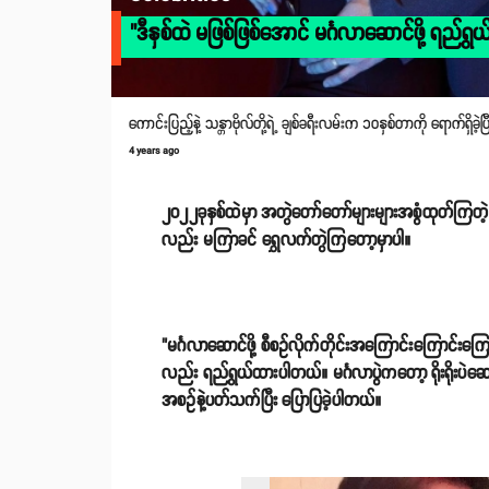
"ဒီနှစ်ထဲ မဖြစ်ဖြစ်အောင် မင်္ဂလာ‌ဆောင်ဖို့ ရည်ရ
ကောင်းပြည့်နဲ့ သန္တာဗိုလ်တို့ရဲ့ ချစ်ခရီးလမ်းက ၁၀နှစ်တာကို ရောက်ရှိခဲ့ပ
4 years ago
၂၀၂၂ခုနှစ်ထဲမှာ အတွဲတော်တော်များများအစွံထုတ်ကြတဲ့နှစ
လည်း မကြာခင် ရွှေလက်တွဲကြတော့မှာပါ။
"မင်္ဂလာဆောင်ဖို့ စီစဥ်လိုက်တိုင်းအကြောင်းကြောင်းကြေ
လည်း ရည်ရွယ်ထားပါတယ်။ မင်္ဂလာပွဲကတော့ ရိုးရိုးပဲဆ
အစဥ်နဲ့ပတ်သက်ပြီး ပြောပြခဲ့ပါတယ်။