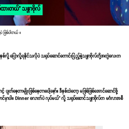
ွယ်ထားတယ်" သန္တာဗိုလ်
ြီပဲ ဖြစ်ပါတယ် ။
်လို့ ပြောလို့ရနိုင်သလိုပဲ သရုပ်ဆောင်ကောင်းပြည့်နဲ့သန္တာဗိုလ်တို့အတွဲလေးက
ာင့် ပျက်နေတာမျိုးဖြစ်နေတာပေါ့နော်။ ဒီနှစ်ထဲတော့ မဖြစ်ဖြစ်အောင်ဆောင်ဖို့
ောင်မှာပါ။ Dinner လောက်ပဲ လုပ်မယ်" လို့ သရုပ်ဆောင်သန္တာဗိုလ်က မင်္ဂလာအစီ