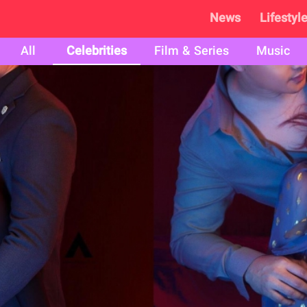
News
Lifestyl
All
Celebrities
Film & Series
Music