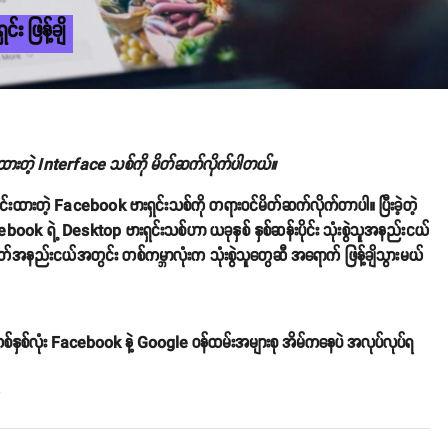
း ဖြန့်ချိ
ထားတဲ့ Interface သစ်ကို မိတ်ဆက်လိုက်ပါတယ်။
ြောင်းထားတဲ့ Facebook ဗားရှင်းသစ်ကို တရားဝင်မိတ်ဆက်လိုက်တာပါ။ ပြီးခဲ့တဲ့
ebook ရဲ့ Desktop ဗားရှင်းသစ်ဟာ ယခုနှစ် နှစ်ဆန်းပိုင်း သုံးစွဲသူအနည်းငယ်
ပတ်အနည်းငယ်အတွင်း တစ်ကမ္ဘာလုံးက သုံးစွဲသူတွေဆီ အ‌ရောက် ဖြန့်ချိသွားမယ်
်နှစ်လုံး Facebook နဲ့ Google ဝန်ထမ်းအများစု အိမ်ကနေပဲ အလုပ်လုပ်ရ
o