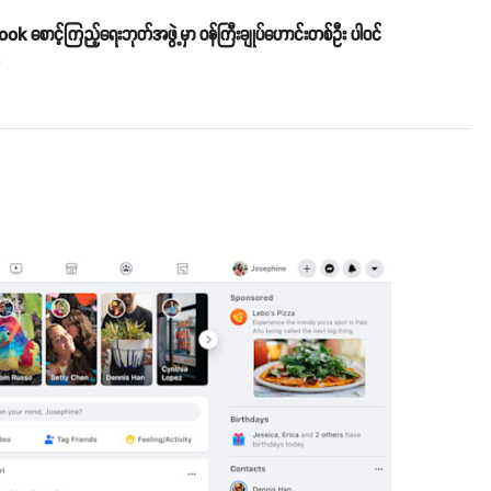
k စောင့်ကြည့်ရေးဘုတ်အဖွဲ့မှာ ဝန်ကြီးချုပ်ဟောင်းတစ်ဦး ပါဝင်
o