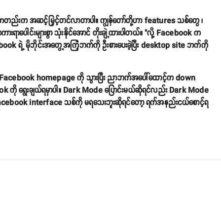
စ်ကတည်းက အဆင့်မြှင့်တင်လာတာပါ။ ကျွန်တော်တို့ဟာ features သစ်တွေ ၊
ားရာပေါင်းများစွာ သုံးနိုင်အောင် တိုးချဲ့ထားပါတယ်။ "လို့ Facebook က
 ရဲ့ မိုဘိုင်းအတွေ့အကြုံဘက်ကို ဦးစားပေးခဲ့ပြီး desktop site ဘက်ကို
် Facebook homepage ကို သွားပြီး ညာဘက်အပေါ်ထောင့်က down
ok ကို ရွေးချယ်ရမှာပါ။ Dark Mode ပြောင်းမယ်ဆိုရင်လည်း Dark Mode
ု့ Facebook interface သစ်ကို မရသေးဘူးဆိုရင်တော့ ရက်အနည်းငယ်စောင့်ရ