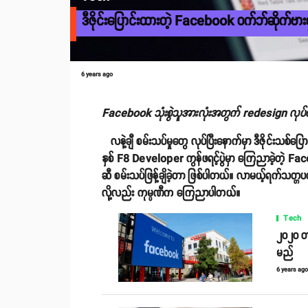
ဒီဇိုင်းပြောင်းထားတဲ့ Facebook ဝက်ဘ်ဆိုက်ဗားရှင်
6 years ago
Facebook သုံးစွဲသူအားလုံးအတွက် redesign လုပ်
လနဲ့ချီ စမ်းသပ်မှုတွေ လုပ်ပြီးနောက်မှာ ဒီဇိုင်းသစ်ပ
နှစ် F8 Developer ကွန်ဖရင့်ပွဲမှာ ကြေညာခဲ့တဲ့ Fac
ဆီ စမ်းသပ်ဖြန့်ချိခဲ့တာ ဖြစ်ပါတယ်။ လာမယ့်ရက်သတ္တ
လို့လည်း ကုမ္ပဏီက ကြေညာပါတယ်။
Tech
၂၀၂၀ တစ
မည်
6 years ag