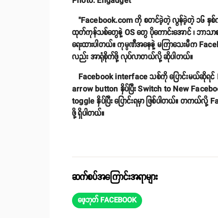
Photo: Engadget
"Facebook.com ကို စတင်ခဲ့တဲ့ လွန်ခဲ့တဲ့ ၁၆ နှ
ထုတ်ကုန်သစ်တွေနဲ့ OS တွေ ပိုကောင်းအောင် ၊ ဘာသာစက
ရေးထားပါတယ်။ ကုမ္ပဏီအနေနဲ့ မကြာသေးမီက Facebook
လည်း အာရုံစိုက်ဖို့ လုပ်လာတယ်လို့ ဆိုပါတယ်။
Facebook interface သစ်ကို ပြောင်းမယ်ဆိုရင
arrow button နှိပ်ပြီး Switch to New Facebo
toggle နှိပ်ပြီး ပြောင်းရမှာ ဖြစ်ပါတယ်။ တကယ်လိ
ဖို့ ရှိပါတယ်။
ဆက်စပ်အကြောင်းအရာများ
ဖေ့ဘုတ် FACEBOOK