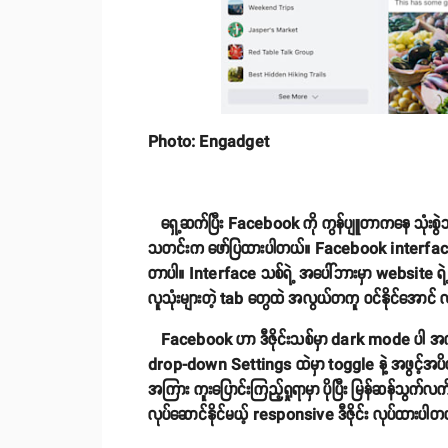
Photo: Engadget
ရှေ့ဆက်ပြီး Facebook ကို ကွန်ပျူတာကနေ သုံးစွဲသူ
သတင်းက ဖော်ပြထားပါတယ်။ Facebook interface သ
တာပါ။ Interface သစ်ရဲ့ အပေါ်ဘားမှာ website ရ
လူသုံးများတဲ့ tab တွေထဲ အလွယ်တကူ ဝင်နိုင်အောင်
Facebook ဟာ ဒီဇိုင်းသစ်မှာ dark mode ပါ အလွ
drop-down Settings ထဲမှာ toggle နဲ့ အဖွင့်အပိ
အကြား ကူးပြောင်းကြည့်ရှုရာမှာ ပိုပြီး မြန်ဆန်သွ
လုပ်ဆောင်နိုင်မယ့် responsive ဒီဇိုင်း လုပ်ထားပါတ