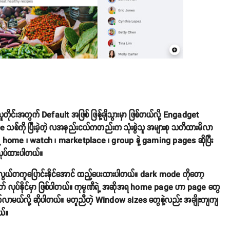
တိုင်းအတွက် Default အဖြစ် ဖြန့်ချိသွားမှာ ဖြစ်တယ်လို့ Engadget
စ်ကို ပြီးခဲ့တဲ့ လအနည်းငယ်ကတည်းက သုံးစွဲသူ အများစု သတိထားမိလာ
ဲ့ home ၊ watch ၊ marketplace ၊ group နဲ့ gaming pages ဆိုပြီး
 လုပ်ထားပါတယ်။
ယ်တကူပြောင်းနိုင်အောင် ထည့်ပေးထားပါတယ်။ dark mode ကိုတော့
တ် လုပ်နိုင်မှာ ဖြစ်ပါတယ်။ ကုမ္ပဏီရဲ့ အဆိုအရ home page ဟာ page တွေ
က်လက်လာမယ်လို့ ဆိုပါတယ်။ မတူညီတဲ့ Window sizes တွေနဲ့လည်း အချိုးကျကျ
ယ်။