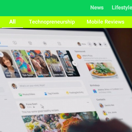
News
Lifestyl
All
Technopreneurship
Mobile Reviews