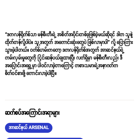
“ဒကလန်ရိုက်စ်သာ မန်စီးတီးရဲ့ အစိတ်အပိုင်းတစ်ခုဖြစ်ခဲ့မယ်ဆိုရင် ဒါက သူနဲ့
ထိုက်တန်လို့ပါပဲ။ သူ့အတွက် အကောင်းဆုံးတွေပဲ ဖြစ်လာမှာပါ” လို့ ပြောကြား
သွားခဲ့ပါတယ်။ ဝက်စ်ဟမ်းကတော့ ဒကလန်ရိုက်စ်အတွက် အာဆင်နယ်ရဲ့
ကမ်းလှမ်းမှုတွေကို ငြင်းဆန်ပယ်ချထားပြီး လက်ရှိမှာ မန်စီးတီးလည်း ဒီ
အပြောင်းအရွှေ့မှာ ပါဝင်လာခဲ့တာကြောင့် ကစားသမားရဲ့အနာဂတ်က
စိတ်ဝင်စားဖို့ ကောင်းလာခဲ့ပါပြီ။
ဆက်စပ်အကြောင်းအရာများ
အာဆင်နယ် ARSENAL