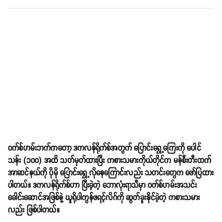
ဝက်စ်ဟမ်းဘက်ကတော့ ဒကလန်ရိုက်စ်အတွက် ပြောင်းရွှေ့ကြေးကို ပေါင်
သန်း (၁၀၀) အထိ သတ်မှတ်ထားပြီး ကစားသမားကိုယ်တိုင်က မန်စီးတီးထက်
အာဆင်နယ်ကို ပိုမို ပြောင်းရွှေ့လိုနေကြောင်းလည်း သတင်းတွေက ဖော်ပြထား
ပါတယ်။ ဒကလန်ရိုက်စ်ဟာ ပြီးခဲ့တဲ့ ဘောလုံးရာသီမှာ ဝက်စ်ဟမ်းအသင်း
ခေါင်းဆောင်အဖြစ်နဲ့ ယူရိုပါကွန်ဖရင့်လိဂ်ကို ဆွတ်ခူးနိုင်ခဲ့တဲ့ ကစားသမား
လည်း ဖြစ်ပါတယ်။