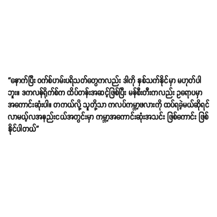
“နောက်ပြီး ဝက်စ်ဟမ်းပရိသတ်တွေကလည်း ဒါကို နှစ်သက်နိုင်မှာ မဟုတ်ပါ
ဘူး။ ဒကလန်ရိုက်စ်က ထိပ်တန်းအဆင့်ဖြစ်ပြီး မန်စီးတီးကလည်း ဥရောပမှာ
အကောင်းဆုံးပါ။ တကယ်လို့ သူတို့သာ ကလပ်ကမ္ဘာ့ဖလားကို ထပ်ရခဲ့မယ်ဆိုရင်
လာမယ့်လအနည်းငယ်အတွင်းမှာ ကမ္ဘာ့အကောင်းဆုံးအသင်း ဖြစ်ကောင်း ဖြစ်
နိုင်ပါတယ်”