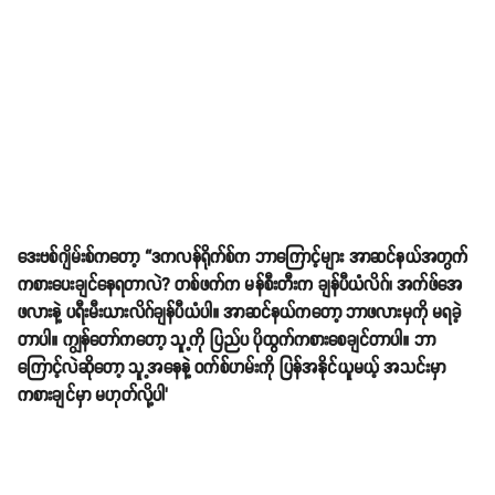
ဒေးဗစ်ဂျိမ်းစ်ကတော့ “ဒကလန်ရိုက်စ်က ဘာကြောင့်များ အာဆင်နယ်အတွက်
ကစားပေးချင်နေရတာလဲ? တစ်ဖက်က မန်စီးတီးက ချန်ပီယံလိဂ်၊ အက်ဖ်အေ
ဖလားနဲ့ ပရီးမီးယားလိဂ်ချန်ပီယံပါ။ အာဆင်နယ်ကတော့ ဘာဖလားမှကို မရခဲ့
တာပါ။ ကျွန်တော်ကတော့ သူ့ကို ပြည်ပ ပိုထွက်ကစားစေချင်တာပါ။ ဘာ
ကြောင့်လဲဆိုတော့ သူ့အနေနဲ့ ဝက်စ်ဟမ်းကို ပြန်အနိုင်ယူမယ့် အသင်းမှာ
ကစားချင်မှာ မဟုတ်လို့ပါ’