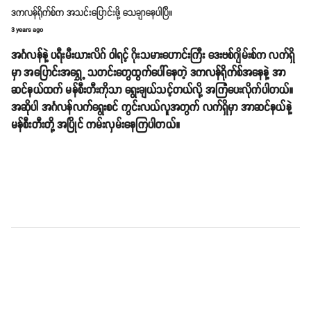
ဒကလန်ရိုက်စ်က အသင်းပြောင်းဖို့ သေချာနေပါပြီ။
3 years ago
အင်္ဂလန်နဲ့ ပရီးမီးယားလိဂ် ဝါရင့် ဂိုးသမားဟောင်းကြီး ဒေးဗစ်ဂျိမ်းစ်က လက်ရှိ
မှာ အပြောင်းအရွှေ့ သတင်းတွေထွက်ပေါ်နေတဲ့ ဒကလန်ရိုက်စ်အနေနဲ့ အာ
ဆင်နယ်ထက် မန်စီးတီးကိုသာ ရွေးချယ်သင့်တယ်လို့ အကြံပေးလိုက်ပါတယ်။
အဆိုပါ အင်္ဂလန်လက်ရွေးစင် ကွင်းလယ်လူအတွက် လက်ရှိမှာ အာဆင်နယ်နဲ့
မန်စီးတီးတို့ အပြိုင် ကမ်းလှမ်းနေကြပါတယ်။