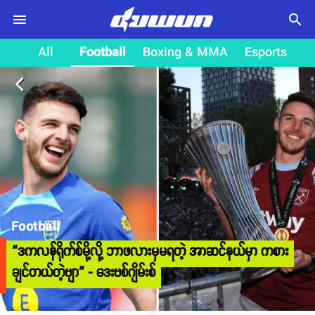
search
All
Football
Boxing & MMA
Esports
arrow_back_ios
Football
“ဒကလန်ရိုက်စ်မို့လို့ ဘာဖလားမှမရတဲ့ အာဆင်နယ်မှာ ကစား
ချင်တယ်တဲ့ဗျာ” - ဒေးဗစ်ဂျိမ်းစ်