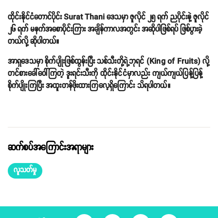
ထိုင်းနိုင်ငံတောင်ပိုင်း Surat Thani ဒေသမှာ ဇူလိုင် ၂၅ ရက် ညပိုင်းနဲ့ ဇူလိုင်
၂၆ ရက် မနက်အစောပိုင်းကြား အချိန်ကာလအတွင်း အဆိုပါဖြစ်ရပ် ဖြစ်ပွားခဲ့
တယ်လို့ ဆိုပါတယ်။
အာရှဒေသမှာ စိုက်ပျိုးဖြစ်ထွန်းပြီး သစ်သီးတို့ရဲ့ဘုရင် (King of Fruits) လို့
တင်စားခေါ်ဝေါ်ကြတဲ့ ဒူးရင်းသီးကို ထိုင်းနိုင်ငံမှာလည်း ကျယ်ကျယ်ပြန့်ပြန့်
စိုက်ပျိုးကြပြီး အထူးတန်ဖိုးထားကြလေ့ရှိကြောင်း သိရပါတယ်။
ဆက်စပ်အကြောင်းအရာများ
လူသတ်မှု