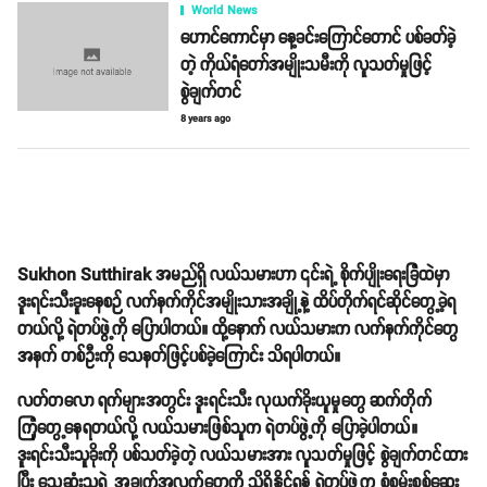
World News
ဟောင်ကောင်မှာ နေ့ခင်းကြောင်တောင် ပစ်ခတ်ခဲ့
တဲ့ ကိုယ်ရံတော်အမျိုးသမီးကို လူသတ်မှုဖြင့်
စွဲချက်တင်
8 years ago
Sukhon Sutthirak အမည်ရှိ လယ်သမားဟာ ၎င်းရဲ့ စိုက်ပျိုးရေးခြံထဲမှာ
ဒူးရင်းသီးခူးနေစဉ် လက်နက်ကိုင်အမျိုးသားအချို့နဲ့ ထိပ်တိုက်ရင်ဆိုင်တွေ့ခဲ့ရ
တယ်လို့ ရဲတပ်ဖွဲ့ကို ပြောပါတယ်။ ထို့နောက် လယ်သမားက လက်နက်ကိုင်တွေ
အနက် တစ်ဦးကို သေနတ်ဖြင့်ပစ်ခဲ့ကြောင်း သိရပါတယ်။
လတ်တလော ရက်များအတွင်း ဒူးရင်းသီး လုယက်ခိုးယူမှုတွေ ဆက်တိုက်
ကြုံတွေ့နေရတယ်လို့ လယ်သမားဖြစ်သူက ရဲတပ်ဖွဲ့ကို ပြောခဲ့ပါတယ်။
ဒူးရင်းသီးသူခိုးကို ပစ်သတ်ခဲ့တဲ့ လယ်သမားအား လူသတ်မှုဖြင့် စွဲချက်တင်ထား
ပြီး သေဆုံးသူရဲ့ အချက်အလက်တွေကို သိရှိနိုင်ရန် ရဲတပ်ဖွဲ့က စုံစမ်းစစ်ဆေး