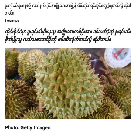
ဒူးရင်းသီးခူးနေစဉ် လက်နက်ကိုင်အမျိုးသားအချို့နဲ့ ထိပ်တိုက်ရင်ဆိုင်တွေ့ခဲ့ရတယ်လို့ ဆိုပါ
တယ်။
8 years ago
ထိုင်းနိုင်ငံမှာ ဒူးရင်းသီးခိုးယူသူ အမျိုးသားတစ်ဦးအား ပစ်သတ်ခဲ့တဲ့
ဒူးရင်းသီး
စိုက်ပျိုးသူ လယ်သမားတစ်ဦးကို
ဖမ်းဆီးလိုက်တယ်လို့ ဆိုပါတယ်။
Photo: Getty Images