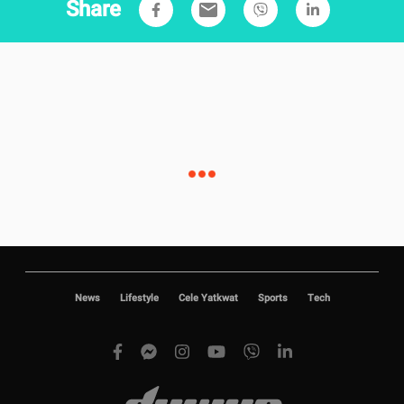
Share
email
News
Lifestyle
Cele Yatkwat
Sports
Tech