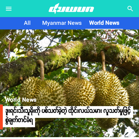
search
All
Myanmar News
World News
arrow_back_ios
World News
ဒူးရင်းသီးသူခိုးကို ပစ်သတ်ခဲ့တဲ့ ထိုင်းလယ်သမား လူသတ်မှုဖြင့်
စွဲချက်တင်ခံရ