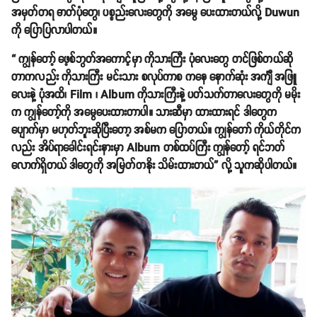
အမှတ်တရ ဓာတ်ပုံတွေ၊ ပစ္စည်းလေးတွေကို အမွေ ပေးထားတယ်လို့ Duwun
ကို ပြောပြလာပါတယ်။
“ ကျွန်တော့် ဖေ့စ်ဘွတ်အကောင့်မှာ ကိုသားကြီး ပုံလေးတွေ တင်ဖြစ်တယ်ဆို
တာကလည်း ကိုသားကြီး မင်းသား စလုပ်ကာစ ကနေ နောက်ဆုံး အင်္ကျီအဖြူ
လေးနဲ့ ပုံအထိ၊ Film ၊ Album ကိုသားကြီးနဲ့ ပတ်သက်တာလေးတွေကို မမိုး
က ကျွန်တော့်ကို အမွေပေးထားတာပါ။ သားဆီမှာ ထားထားရင် ဒါတွေက
ပျောက်မှာ မဟုတ်ဘူးဆိုပြီးတော့ အစ်မက ပြောတယ်။ ကျွန်တော် ကိုယ်တိုင်က
လည်း အိပ်ရာခေါင်းရင်းနားမှာ Album တစ်ထပ်ကြီး ကျွန်တော့် ရင်ဘတ်
လောက်ရှိတယ် ဒါတွေကို အမြတ်တနိုး သိမ်းထားတယ်” လို့ သူကဆိုပါတယ်။