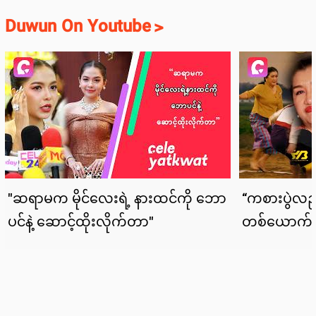
Duwun On Youtube
>