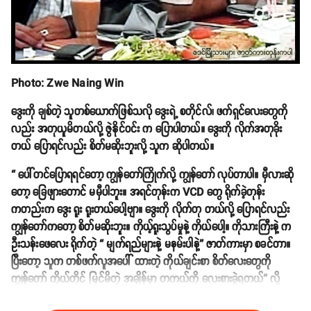
Photo: Zwe Naing Win
ဒွေးကို ချစ်တဲ့ သူတစ်ယောက်ဖြစ်သလို ဒွေးရဲ့ စတိုင်လ်၊ ဖက်ရှင်လေးတွေကို
လည်း အတုယူမိတယ်လို့ ဇွဲနိုင်ဝင်း က ပြောပါတယ်။ ဒွေးကို လိုက်အတုခိုး
တယ် ပြောရင်လည်း စိတ်မဆိုးဘူးလို့ သူက ဆိုပါတယ်။
“ ပေါ်တင်ပြောရရင်တော့ ကျွန်တော်ကြိုက်လို့ ကျွန်တော် လုပ်တာပါ။ မှီလားဆို
တော့ ခြေဖျားတောင် မမှီပါဘူး။ အရင်တုန်းက VCD တွေ ရိုက်ခဲ့တုန်း
ကတည်းက ဒွေး ရူး ရူးတယ်ပေါ့ဗျာ။ ဒွေးကို လိုက်တု တယ်လို့ ပြောရင်လည်း
ကျွန်တော်ကတော့ စိတ်မဆိုးဘူး။ ကိုယ့်ရူးသွပ်မှုနဲ့ ကိုယ်ပေါ့။ ကိုသားကြီးနဲ့ က
ဦးသန်းဖေလေး ရိုက်တဲ့ “ မျက်ရည်များနဲ့ မနမ်းပါနဲ့” ဇာတ်ကားမှာ စခင်တာ။
ပြီးတော့ သူက တစ်ဖက်လူအပေါ် ထားတဲ့ ကိုယ်ချင်းစာ စိတ်လေးတွေကို
ကျွန်တော် ကိုယ်တိုင် မြင်မိတဲ့ အချိန်မှာ တကယ်ကို လေးစားခဲ့ရတယ်” လို့
ဆက်လက်ပြောပြလာပါတယ်။