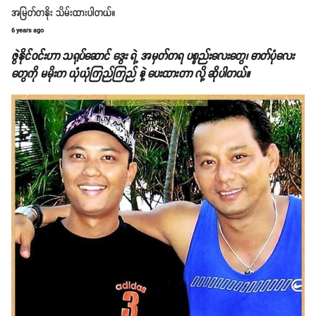
အမြတ်တနိုး သိမ်းထားပါတယ်။
6 years ago
ဇွဲနိုင်ဝင်းဟာ သရုပ်ဆောင် ဒွေး ရဲ့ အမှတ်တရ ပစ္စည်းလေးတွေ၊ ဓာတ်ပုံလေး
တွေကို မမိုးက ယုံယုံကြည်ကြည် နဲ့ ပေးထားတာ လို့ ဆိုပါတယ်။