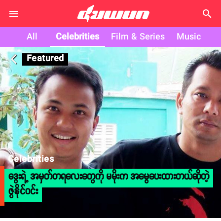
search
All
Celebrities
Film & Series
Music
Featured
arrow_back_ios
Celebrities
ဒွေးရဲ့ အမှတ်တရလေးတွေကို မမိုးက အမွေပေးထားတယ်ဆိုတဲ့
ဇွဲနိုင်ဝင်း