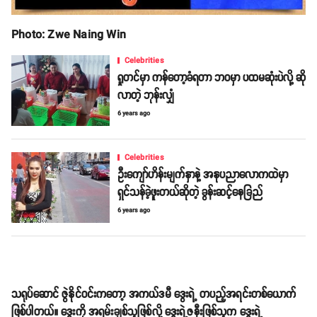
Photo: Zwe Naing Win
Celebrities
ရှုတင်မှာ ကန်တော့ခံရတာ ဘဝမှာ ပထမဆုံးပဲလို့ ဆို
လာတဲ့ ဘုန်းလျှံ
6 years ago
Celebrities
ဦးကျော်ဟိန်းမျက်နှာနဲ့ အနုပညာလောကထဲမှာ
ရှင်သန်ခဲ့ဖူးတယ်ဆိုတဲ့ ခွန်းဆင့်နေခြည်
6 years ago
သရုပ်ဆောင် ဇွဲနိုင်ဝင်းကတော့ အကယ်ဒမီ ဒွေးရဲ့ တပည့်အရင်းတစ်ယောက်
ဖြစ်ပါတယ်။ ဒွေးကို အရမ်းချစ်သူဖြစ်လို့ ဒွေးရဲ့ဇနီးဖြစ်သူက ဒွေးရဲ့