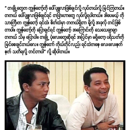
“ တချို့တွေက ကျွန်တော့်ကို ပေါ်ပျူလာဖြစ်ချင်လို့ လုပ်တယ်လို့ မြင်ကြတယ်။
တကယ် ပေါ်ပျူလာဖြစ်ချင်ရင် တခြားဟာတွေ လုပ်လို့ရပါတယ်။ ဒါပေမယ့် ကို
သားကြီးက ကျွန်တော့် ရင်ထဲ၊ စိတ်ထဲမှာ တကယ်ရှိတာ မို့လို့ အခုလို တင်ဖြစ်
တာပါ။ ကျွန်တော့်ကို ပြောချင်ရင် ကျွန်တော့် အကြောင်းကို သေသေချာချာ
တကယ် သိမှ ပြောပါ။ တချို့ ပုံလေးတွေဆိုရင် အပြင်မှာ မရှိတော့ ပရိသတ်ကို
မြင်စေချင်တယ်လေ။ ကျွန်တော် ကိုယ်တိုင်လည်း ရင်ထဲကနေ လေးလေးနက်
နက် သတိရလို့ တင်တာပါ” လို့ ဆိုပါတယ်။