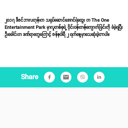
၂၀၁၇ ဒီဇင်ဘာလတုန်းက သရုပ်ဆောင်အောင်ရဲထွေး က The One
Entertainment Park မှာလူတစ်စုရဲ့ ဝိုင်းဝန်းကန်ကျောက်ခြင်းကို ခံခဲ့ရပြီး
ဦးခေါင်းက ဒဏ်ရာတွေကြောင့် ဇန်နဝါရီ ၂ ရက်နေ့မှာသေဆုံးခဲ့တာပါ။
Share
email