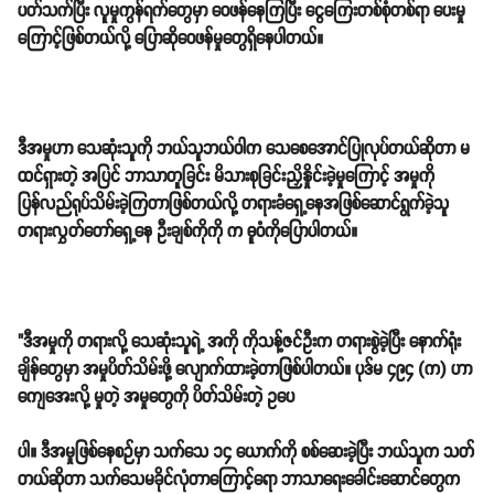
ပတ်သက်ပြီး လူမှုကွန်ရက်တွေမှာ ဝေဖန်နေကြပြီး ငွေကြေးတစ်စုံတစ်ရာ ပေးမှု
ကြောင့်ဖြစ်တယ်လို့ ပြောဆိုဝေဖန်မှုတွေရှိနေပါတယ်။
ဒီအမှုဟာ သေဆုံးသူကို ဘယ်သူဘယ်ဝါက သေစေအောင်ပြုလုပ်တယ်ဆိုတာ မ
ထင်ရှားတဲ့ အပြင် ဘာသာတူခြင်း မိသားစုခြင်းညှိနှိုင်းခဲ့မှုကြောင့် အမှုကို
ပြန်လည်ရုပ်သိမ်းခဲ့ကြတာဖြစ်တယ်လို့ တရားခံရှေ့နေအဖြစ်ဆောင်ရွက်ခဲ့သူ
တရားလွှတ်တော်ရှေ့နေ ဦးချစ်ကိုကို က ဓူဝံကိုပြောပါတယ်။
"ဒီအမှုကို တရားလို့ သေဆုံးသူရဲ့ အကို ကိုသန့်ဇင်ဦးက တရားစွဲခဲ့ပြီး နောက်ရုံး
ချိန်တွေမှာ အမှုပိတ်သိမ်းဖို့ လျောက်ထားခဲ့တာဖြစ်ပါတယ်။ ပုဒ်မ ၄၉၄ (က) ဟာ
ကျေအေးလို့ မှုတဲ့ အမှုတွေကို ပိတ်သိမ်းတဲ့ ဥပေ
ပါ။ ဒီအမှုဖြစ်နေစဉ်မှာ သက်သေ ၁၄ ယောက်ကို စစ်ဆေးခဲ့ပြီး ဘယ်သူက သတ်
တယ်ဆိုတာ သက်သေမခိုင်လုံတာကြောင့်ရော ဘာသာရေးခေါင်းဆောင်တွေက