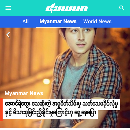
search
All
Myanmar News
World News
arrow_back_ios
Myanmar News
အောင်ရဲထွေး သေဆုံးတဲ့ အမှုပိတ်သိမ်းမှု သက်သေမခိုင်လုံမှု
နှင့် မိသားစုခြင်းညှိနှိုင်းမှုကြောင့်ဟု ရှေ့နေပြော