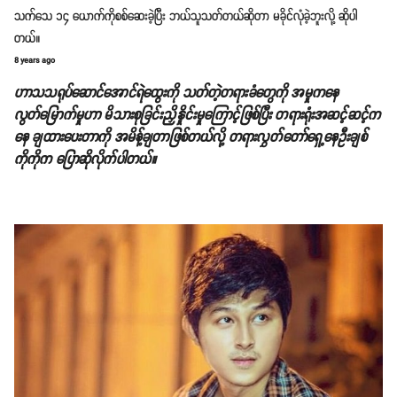
သက်သေ ၁၄ ယောက်ကိုစစ်ဆေးခဲ့ပြီး ဘယ်သူသတ်တယ်ဆိုတာ မခိုင်လုံခဲ့ဘူးလို့ ဆိုပါ
တယ်။
8 years ago
ဟာသသရုပ်ဆောင်အောင်ရဲထွေးကို သတ်တဲ့တရားခံတွေကို အမှုကနေ
လွတ်မြောက်မှုဟာ မိသားစုခြင်းညှိနှိုင်းမှုကြောင့်ဖြစ်ပြီး တရားရုံးအဆင့်ဆင့်က
နေ ချထားပေးတာကို အမိန့်ချတာဖြစ်တယ်လို့ တရားလွှတ်တော်ရှေ့နေဦးချစ်
ကိုကိုက ပြောဆိုလိုက်ပါတယ်။