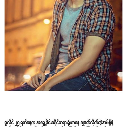
ဇူလိုင် ၂၅ ရက်နေ့က အရှေ့ပိုင်းခရိုင်တရားရုံးကနေ ချမှတ်လိုက်တဲ့အမိန့်နဲ့