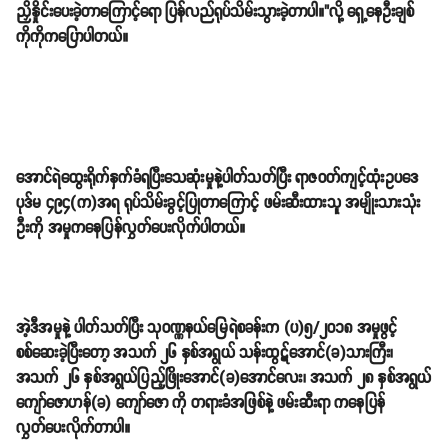
ညှိနှိုင်းပေးခဲ့တာကြောင့်ရော ပြန်လည်ရုပ်သိမ်းသွားခဲ့တာပါ။"လို့ ရှေ့နေဦးချစ်
ကိုကိုကပြောပါတယ်။
အောင်ရဲထွေးရိုက်နှက်ခံရပြီးသေဆုံးမှုနဲ့ပါတ်သတ်ပြီး ရာဇဝတ်ကျင့်ထုံးဥပဒေ
ပုဒ်မ ၄၉၄(က)အရ ရုပ်သိမ်းခွင့်ပြုတာကြောင့် ဖမ်းဆီးထားသူ အမျိုးသားသုံး
ဦးကို အမှုကနေပြန်လွှတ်ပေးလိုက်ပါတယ်။
အဲ့ဒီအမှုနဲ့ ပါတ်သတ်ပြီး သုဝဏ္ဏနယ်မြေရဲစခန်းက (ပ)၅/၂၀၁၈ အမှုဖွင့်
စစ်ဆေးခဲ့ပြီးတော့ အသက် ၂၆ နှစ်အရွယ် သန်းထွဋ်အောင်(ခ)သားကြီး၊
အသက် ၂၆ နှစ်အရွယ်ပြည့်ဖြိုးအောင်(ခ)အောင်လေး၊ အသက် ၂၈ နှစ်အရွယ်
ကျော်ဇောဟန်(ခ) ကျော်ဇော ကို တရားခံအဖြစ်နဲ့ ဖမ်းဆီးရာ ကနေပြန်
လွှတ်ပေးလိုက်တာပါ။