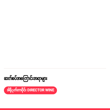
ဆက်စပ်အကြောင်းအရာများ
ဒါရိုုက်တာဝိုင်း DIRECTOR WINE