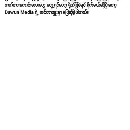
ဇာတ်ကားကောင်းလေးတွေ တွေ့ရင်တော့ ရိုက်ဖြစ်ရင် ရိုက်မယ်ဆိုပြီးတော့
Duwun Media ရဲ့ အင်တာဗျူးမှာ ဖြေဆိုခဲ့ပါတယ်။