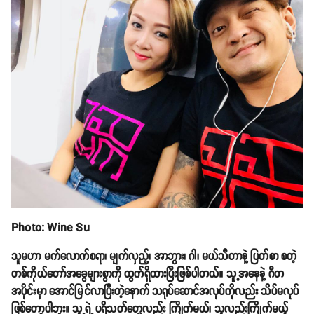
Photo: Wine Su
သူမဟာ မက်လောက်စရာ၊ မျက်လှည့်၊ အာဘွား၊ ဂါ၊ မယ်သီတာနဲ့ ပြတ်စာ စတဲ့
တစ်ကိုယ်တော်အခွေများစွာကို ထွက်ရှိထားပြီးဖြစ်ပါတယ်။ သူ့အနေနဲ့ ဂီတ
အပိုင်းမှာ အောင်မြင်လာပြီးတဲ့နောက် သရုပ်ဆောင်အလုပ်ကိုလည်း သိပ်မလုပ်
ဖြစ်တော့ပါဘူး။ သူ့ရဲ့ ပရိသတ်တွေလည်း ကြိုက်မယ်၊ သူလည်းကြိုက်မယ့်