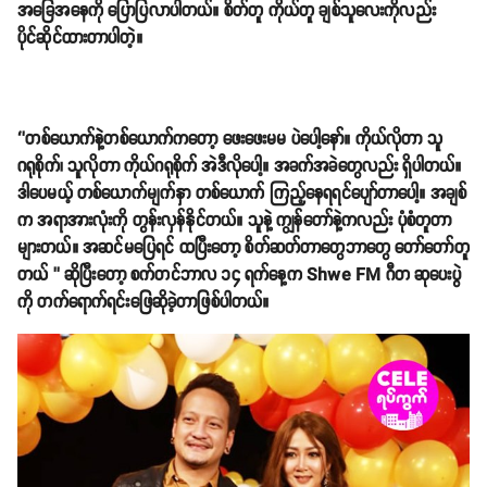
အခြေအနေကို ပြောပြလာပါတယ်။ စိတ်တူ ကိုယ်တူ ချစ်သူလေးကိုလည်း
ပိုင်ဆိုင်ထားတာပါတဲ့။
‘’တစ်ယောက်နဲ့တစ်ယောက်ကတော့ ဖေးဖေးမမ ပဲပေါ့နော်။ ကိုယ်လိုတာ သူ
ဂရုစိုက်၊ သူလိုတာ ကိုယ်ဂရုစိုက် အဲဒီလိုပေါ့။ အခက်အခဲတွေလည်း ရှိပါတယ်။
ဒါပေမယ့် တစ်ယောက်မျက်နှာ တစ်ယောက် ကြည့်နေရရင်ပျော်တာပေါ့။ အချစ်
က အရာအားလုံးကို တွန်းလှန်နိုင်တယ်။ သူနဲ့ ကျွန်တော်နဲ့ကလည်း ပုံစံတူတာ
များတယ်။ အဆင်မပြေရင် ထပြီးတော့ စိတ်ဆတ်တာတွေဘာတွေ တော်တော်တူ
တယ် ’’ ဆိုပြီးတော့ စက်တင်ဘာလ ၁၄ ရက်နေ့က Shwe FM ဂီတ ဆုပေးပွဲ
ကို တက်ရောက်ရင်းဖြေဆိုခဲ့တာဖြစ်ပါတယ်။