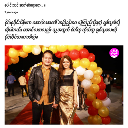
ပေါင်းသင်းဆက်ဆံရေးတွေ.. ။
7 years ago
ဝိုင်းစုခိုင်သိန်းဟာ အောင်လအပေါ် အပြည့်အဝ ယုံကြည်လို့ရတဲ့ ချစ်သူပါလို့
ဆိုပါတယ်။ အောင်လကလည်း သူ့အတွက် စိတ်တူ ကိုယ်တူ ချစ်သူလေးကို
ပိုင်ဆိုင်ထားတာပါတဲ့။