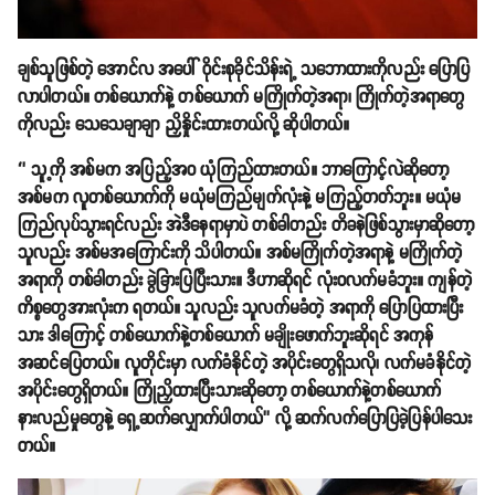
ချစ်သူဖြစ်တဲ့ အောင်လ အပေါ် ဝိုင်းစုခိုင်သိန်းရဲ့ သဘောထားကိုလည်း ပြောပြ
လာပါတယ်။ တစ်ယောက်နဲ့ တစ်ယောက် မကြိုက်တဲ့အရာ၊ ကြိုက်တဲ့အရာတွေ
ကိုလည်း သေသေချာချာ ညှိနှိုင်းထားတယ်လို့ ဆိုပါတယ်။
‘’ သူ့ကို အစ်မက အပြည့်အဝ ယုံကြည်ထားတယ်။ ဘာကြောင့်လဲဆိုတော့
အစ်မက လူတစ်ယောက်ကို မယုံမကြည်မျက်လုံးနဲ့ မကြည့်တတ်ဘူး။ မယုံမ
ကြည်လုပ်သွားရင်လည်း အဲဒီနေရာမှာပဲ တစ်ခါတည်း တိခနဲဖြစ်သွားမှာဆိုတော့
သူလည်း အစ်မအကြောင်းကို သိပါတယ်။ အစ်မကြိုက်တဲ့အရာနဲ့ မကြိုက်တဲ့
အရာကို တစ်ခါတည်း ခွဲခြားပြပြီးသား။ ဒီဟာဆိုရင် လုံးဝလက်မခံဘူး။ ကျန်တဲ့
ကိစ္စတွေအားလုံးက ရတယ်။ သူလည်း သူလက်မခံတဲ့ အရာကို ပြောပြထားပြီး
သား ဒါကြောင့် တစ်ယောက်နဲ့တစ်ယောက် မချိုးဖောက်ဘူးဆိုရင် အကုန်
အဆင်ပြေတယ်။ လူတိုင်းမှာ လက်ခံနိုင်တဲ့ အပိုင်းတွေရှိသလို၊ လက်မခံနိုင်တဲ့
အပိုင်းတွေရှိတယ်။ ကြိုညှိထားပြီးသားဆိုတော့ တစ်ယောက်နဲ့တစ်ယောက်
နားလည်မှုတွေနဲ့ ရှေ့ဆက်လျှောက်ပါတယ်’’ လို့ ဆက်လက်ပြောပြခဲ့ပြန်ပါသေး
တယ်။