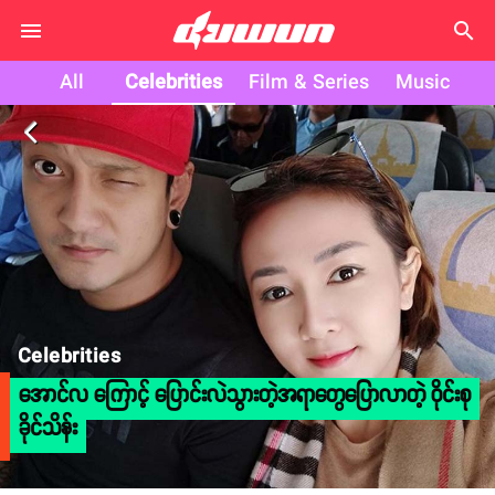
search
All
Celebrities
Film & Series
Music
arrow_back_ios
Celebrities
အောင်လ ကြောင့် ပြောင်းလဲသွားတဲ့အရာတွေပြောလာတဲ့ ဝိုင်းစု
ခိုင်သိန်း