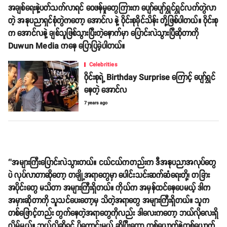
အချစ်ရေးနဲ့ပတ်သက်လာရင် ဝေဖန်မှုတွေကြားက ပျော်ပျော်ရွှင်ရွှင်လက်တွဲလာ
တဲ့ အနုပညာရှင်စုံတွဲကတော့ အောင်လ နဲ့ ဝိုင်းစုခိုင်သိန်း တို့ဖြစ်ပါတယ်။ ဝိုင်းစု
က အောင်လနဲ့ ချစ်သူဖြစ်သွားပြီးတဲ့နောက်မှာ ပြောင်းလဲသွားပြီဆိုတာကို
Duwun Media ကနေ ပြောပြခဲ့ပါတယ်။
Celebrities
ဝိုင်းစုရဲ့ Birthday Surprise ကြောင့် ပျော်ရွှင်
နေတဲ့ အောင်လ
7 years ago
‘’အများကြီးပြောင်းလဲသွားတယ်။ ငယ်ငယ်ကတည်းက ဒီအနုပညာအလုပ်တွေ
ပဲ လုပ်လာတာဆိုတော့ တချို့အရာတွေမှာ ပေါင်းသင်းဆက်ဆံရေးတို့၊ တခြား
အပိုင်းတွေ မသိတာ အများကြီးရှိတယ်။ ကိုယ်က အမှန်ထင်နေပေမယ့် ဒါက
အမှားဆိုတာကို သူသင်ပေးတော့မှ သိတဲ့အရာတွေ အများကြီးရှိတယ်။ သူက
တစ်ဖြောင့်တည်း တွက်နေတဲ့အရာတွေကိုလည်း ဒါလေးကတော့ ဘယ်လိုလေးရှိ
လိမ့်မယ်။ ဘယ်လိုဆိုရင် ပိုကောင်းမယ် ဆိုပြီးတော့ တစ်ယောက်နဲ့တစ်ယောက်