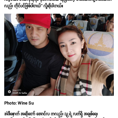
လည်း တိုင်ပင်ဖြစ်ပါတယ်’’ လို့ဆိုပါတယ်။
Photo: Wine Su
အဲဒီနောက် အဆိုတော် အောင်လ ကလည်း သူ့ရဲ့ လက်ရှိ အချစ်ရေး