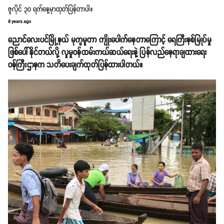
ဇူလိုင် ၃၀ ရက်နေ့မှာထုတ်ပြန်တာပါ။
8 years ago
ညောင်လေးပင်မြို့နယ် မုက္ခမူတာ ကျိုးပေါက်နေတာကြောင့် ရေကြီးနစ်မြုပ်မှု
ဖြစ်ပေါ်နိုင်တယ်လို့ လူမှုဝန်ထမ်းကယ်ဆယ်ရေးနဲ့ ပြန်လည်နေရာချထားရေး
ဝန်ကြီးဌာနက သတိပေးချက်ထုတ်ပြန်ထားပါတယ်။