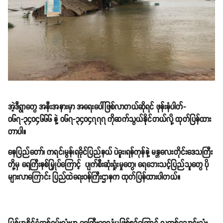
အဲ့ဒီရွာတွေ အနီးအနားမှာ အရေးပေါ်ဖြစ်လာတယ်ဆိုရင် ဖုန်းနံပါတ်-
၀၆၇-၃၄၀၄၆၆၆ နဲ့ ၀၆၇-၃၄၀၄၇၇၇ ကိုဆက်သွယ်နိုင်တယ်လို့ ထုတ်ပြန်ထား
တာပါ။
နေပြည်တော်၊ ကရင်၊မွန်၊ရခိုင်ပြည်နယ် ပဲခူး၊ရန်ကုန်နဲ့ မန္တလေးတိုင်းဒေသကြီး
တို့မှ ရေကြီးနစ်မြှုပ်ကြောင့် ပျက်စီးဆုံးရှုံးမှုတွေ၊ ရေဘေးသင့်ပြည်သူတွေ ပို
များလာကြောင်း ပြည်ထဲရေးဝန်ကြီးဌာနက ထုတ်ပြန်ထားပါတယ်။