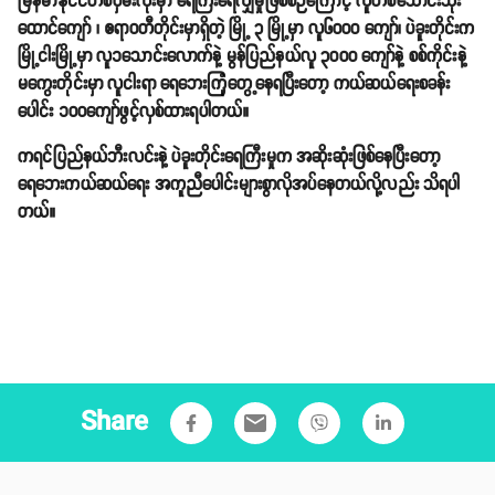
မြန်မာနိုင်ငံတစ်ဝှမ်းလုံးမှာ ရေကြီးရေလျှံမှုဖြစ်စဉ်ကြောင့် လူတစ်သောင်းသုံး
ထောင်ကျော် ၊ ဧရာဝတီတိုင်းမှာရှိတဲ့ မြို့ ၃ မြို့မှာ လူ၆၀၀၀ ကျော်၊ ပဲခူးတိုင်းက
မြို့ငါးမြို့မှာ လူ၁သောင်းလောက်နဲ့ မွန်ပြည်နယ်လူ ၃၀၀၀ ကျော်နဲ့ စစ်ကိုင်းနဲ့
မကွေးတိုင်းမှာ လူငါးရာ ရေဘေးကြုံတွေ့နေရပြီးတော့ ကယ်ဆယ်ရေးစခန်း
ပေါင်း ၁၀၀ကျော်ဖွင့်လှစ်ထားရပါတယ်။
ကရင်ပြည်နယ်ဘီးလင်းနဲ့ ပဲခူးတိုင်းရေကြီးမှုက အဆိုးဆုံးဖြစ်နေပြီးတော့
ရေဘေးကယ်ဆယ်ရေး အကူညီပေါင်းများစွာလိုအပ်နေတယ်လို့လည်း သိရပါ
တယ်။
Share
email