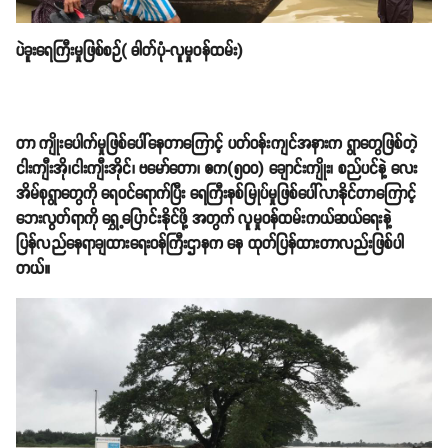
ပဲခူးရေကြီးမှုဖြစ်စဉ်( ဓါတ်ပုံ-လူမှုဝန်ထမ်း)
တာ ကျိုးပေါက်မှုဖြစ်ပေါ်နေတာကြောင့် ပတ်ဝန်းကျင်အနားက ရွာတွေဖြစ်တဲ့
ငါးကျီးအို၊ငါးကျီးအိုင်၊ ဗမော်တော၊ ဧက(၅၀၀) ချောင်းကျိုး၊ စည်ပင်နဲ့ လေး
အိမ်စုရွာတွေကို ရေဝင်ရောက်ပြီး ရေကြီးနစ်မြုပ်မှုဖြစ်ပေါ်လာနိုင်တာကြောင့်
ဘေးလွတ်ရာကို ရွှေ့ပြောင်းနိုင်ဖို့ အတွက် လူမှုဝန်ထမ်းကယ်ဆယ်ရေးနဲ့
ပြန်လည်နေရာချထားရေးဝန်ကြီးဌာနက နေ ထုတ်ပြန်ထားတာလည်းဖြစ်ပါ
တယ်။