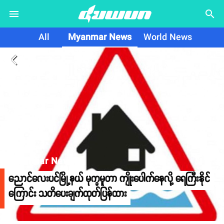
search
All
Myanmar News
World News
arrow_back_ios
Myanmar News
ညောင်လေးပင်မြို့နယ် မုက္ခမူတာ ကျိုးပေါက်နေလို့ ရေကြီးနိုင်
ကြောင်း သတိပေးချက်ထုတ်ပြန်ထား