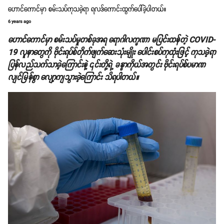
ဟောင်ကောင်မှာ စမ်းသပ်ကုသခဲ့ရာ ရလဒ်ကောင်းထွက်ပေါ်ခဲ့ပါတယ်။
6 years ago
ဟောင်ကောင်မှာ စမ်းသပ်မှုတစ်ခုအရ ရောဂါလက္ခဏာ မပြင်းထန်တဲ့ COVID-
19 လူနာတွေကို ဗိုင်းရပ်စ်တိုက်ဖျက်ဆေးသုံးမျိုး ပေါင်းစပ်ကုထုံးဖြင့် ကုသခဲ့ရာ
ပြန်လည်သက်သာခဲ့ကြောင်းနဲ့ ၎င်းတို့ရဲ့ ခန္ဓာကိုယ်အတွင်း ဗိုင်းရပ်စ်ပမာဏ
လျင်မြန်စွာ လျော့ကျသွားခဲ့ကြောင်း သိရပါတယ်။