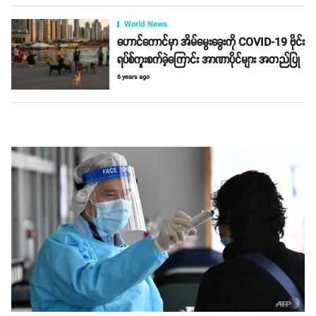
World News
ဟောင်ကောင်မှာ အိမ်မွေးခွေးကို COVID-19 ဗိုင်း
ရပ်စ်ကူးစက်ခဲ့ကြောင်း အာဏာပိုင်များ အတည်ပြု
6 years ago