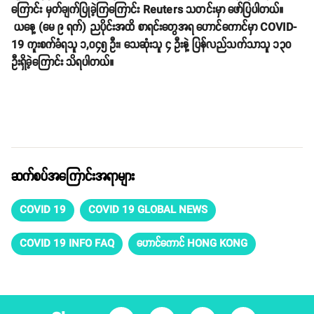
ကြောင်း မှတ်ချက်ပြုခဲ့ကြကြောင်း Reuters သတင်းမှာ ဖော်ပြပါတယ်။
ယနေ့ (မေ ၉ ရက်) ညပိုင်းအထိ စာရင်းတွေအရ ဟောင်ကောင်မှာ COVID-
19 ကူးစက်ခံရသူ ၁,၀၄၅ ဦး၊ သေဆုံးသူ ၄ ဦးနဲ့ ပြန်လည်သက်သာသူ ၁၃၀
ဦးရှိခဲ့ကြောင်း သိရပါတယ်။
ဆက်စပ်အကြောင်းအရာများ
COVID 19
COVID 19 GLOBAL NEWS
COVID 19 INFO FAQ
ဟောင်ကောင် HONG KONG