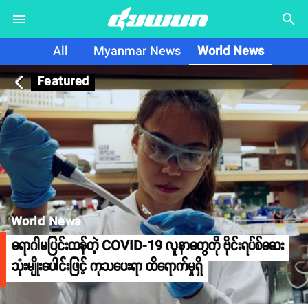
search
All
Myanmar News
World News
Featured
arrow_back_ios
World News
ရောဂါမပြင်းထန်တဲ့ COVID-19 လူနာတွေကို ဗိုင်းရပ်စ်ဆေး
သုံးမျိုးပေါင်းဖြင့် ကုသပေးရာ ထိရောက်မှုရှိ