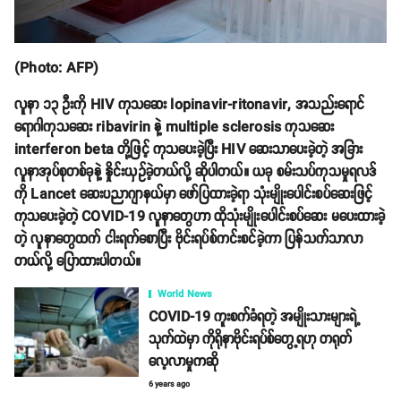
(Photo: AFP)
လူနာ ၁၃ ဦးကို HIV ကုသဆေး lopinavir-ritonavir, အသည်းရောင်
ရောဂါကုသဆေး ribavirin နဲ့ multiple sclerosis ကုသဆေး
interferon beta တို့ဖြင့် ကုသပေးခဲ့ပြီး HIV ဆေးသာပေးခဲ့တဲ့ အခြား
လူနာအုပ်စုတစ်ခုနဲ့ နှိုင်းယှဥ်ခဲ့တယ်လို့ ဆိုပါတယ်။ ယခု စမ်းသပ်ကုသမှုရလဒ်
ကို Lancet ဆေးပညာဂျာနယ်မှာ ဖော်ပြထားခဲ့ရာ သုံးမျိုးပေါင်းစပ်ဆေးဖြင့်
ကုသပေးခဲ့တဲ့ COVID-19 လူနာတွေဟာ ထိုသုံးမျိုးပေါင်းစပ်ဆေး မပေးထားခဲ့
တဲ့ လူနာတွေထက် ငါးရက်စောပြီး ဗိုင်းရပ်စ်ကင်းစင်ခဲ့ကာ ပြန်သက်သာလာ
တယ်လို့ ပြောထားပါတယ်။
World News
COVID-19 ကူးစက်ခံရတဲ့ အမျိုးသားများရဲ့
သုက်ထဲမှာ ကိုရိုနာဗိုင်းရပ်စ်တွေ့ရဟု တရုတ်
လေ့လာမှုကဆို
6 years ago