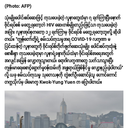
(Photo: AFP)
သုံးမျိုးပေါင်းစပ်ဆေးဖြင့် ကုသပေးခဲ့တဲ့ လူနာတွေထံမှာ ၇ ရက်ကြာပြီးနောက်
ဗိုင်းရပ်စစ် မတွေ့ရတော့ဘဲ HIV ဆေးတစ်မျိုးတည်းဖြင့်သာ ကုသပေးခဲ့တဲ့
အခြား လူနာအုပ်စုကတော့ ၁၂ ရက်ကြာမှ ဗိုင်းရပ်စ် မတွေ့ရတော့ဘူးလို့ ဆိုပါ
တယ်။ "ကျွန်တော်တို့ရဲ့ စမ်းသပ်ကုသမှုအရ COVID-19 လက္ခဏာ မ
ပြင်းထန်တဲ့ လူနာတွေကို ဗိုင်းရပ်စ်တိုက်ဖျက်ဆေးသုံးမျိုး ပေါင်းစပ်ကုထုံးနဲ့
စောစီးစွာ ကုသပေးခဲ့ရာမှာ လူနာရဲ့ခန္ဓာကိုယ်ထဲမှာ ဗိုင်းရပ်စ်အရေအတွက်
အလျင်အမြန် လျော့ကျသွားတယ်၊ ရောဂါလက္ခဏာတွေ သက်သာသွားပြီး
ကျန်းမာရေးစောင့်ရှောက်မှုဝန်ထမ်းကို အန္တရာယ်ဖြစ်နိုင်မှု လျော့နည်းခဲ့ပါတယ်"
လို့ ယခု စမ်းသပ်ကုသမှု သုတေသနကို တွဲဖက်ဦးဆောင်ခဲ့သူ ဟောင်ကောင်
တက္ကသိုလ်မှ ပါမောက္ခ Kwok-Yung Yuen က ပြောပါတယ်။