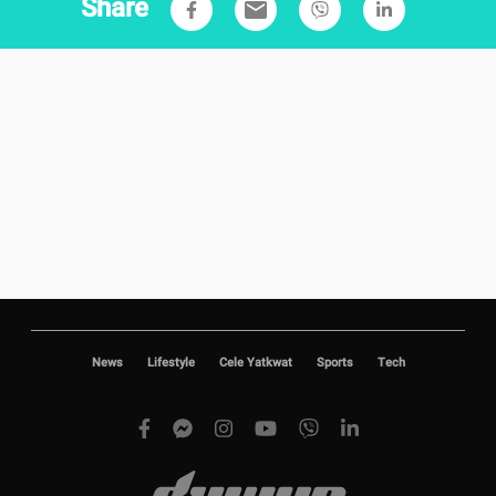
Share
email
News
Lifestyle
Cele Yatkwat
Sports
Tech