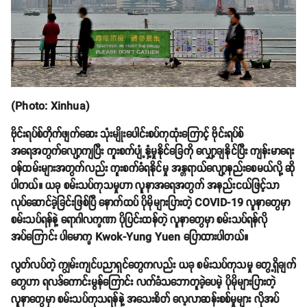
(Photo: Xinhua)
ဗိုင်းရပ်စ်တိုက်ဖျက်ဆေး သုံးမျိုးပေါင်းစပ်ကုထုံးကြောင့် ဗိုင်းရပ်စ်
အရေအတွက်လျော့ကျပြီး ကူးစက်ပျံ့နှံ့မှုနိုင်ခြေကို လျှော့ချနိုင်ပြီး ကျန်းမာရေး
ဝန်ထမ်းများအတွက်လည်း ကူးစက်ခံရနိုင်မှု အန္တရာယ်လျော့နည်းစေမယ်လို့ ဆို
ပါတယ်။ ယခု စမ်းသပ်ကုသမှုဟာ လူနာအရေအတွက် အနည်းငယ်ဖြင့်သာ
လုပ်ဆောင်ခဲ့ခြင်းဖြစ်ပြီ နောက်ထပ် ပိုမိုများပြားတဲ့ COVID-19 လူနာတွေမှာ
စမ်းသပ်ရန်နဲ့ ရောဂါလက္ခဏာ ပိုပြင်းထန်တဲ့ လူနာတွေမှာ စမ်းသပ်ရန်လို
အပ်ကြောင်း ပါမောက္ခ Kwok-Yung Yuen ပြောထားပါတယ်။
လွတ်လပ်တဲ့ ကျွမ်းကျင်ပညာရှင်တွေကလည်း ယခု စမ်းသပ်ကုသမှု တွေ့ရှိချက်
တွေဟာ ရလဒ်ကောင်းမွန်ကြောင်း လက်ခံသဘောတူခဲ့ပေမဲ့ ပိုမိုများပြားတဲ့
လူနာတွေမှာ စမ်းသပ်ကုသရန်နဲ့ အသေးစိတ် လေ့လာဆန်းစစ်မှုများ လိုအပ်