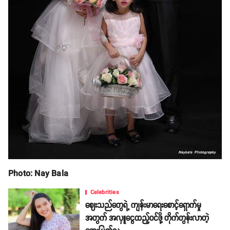
Photo: Nay Bala
Celebrities
ဈေးသည်တွေရဲ့ ကျန်းမာရေးစောင့်ရှောက်မှု
အတွက် အလှူငွေထည့်ဝင်ဖို့ တိုက်တွန်းလာတဲ့