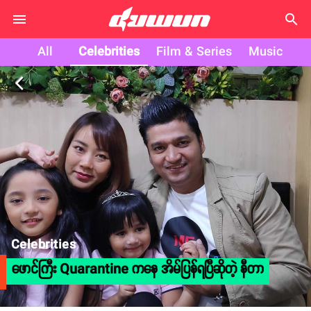
search
All
Celebrities
Film & Series
Music
arrow_back_ios
Celebrities
ဖောင်ကြီး Quarantine ကနေ အိမ်ပြန်ရပြီဆိုတဲ့ နီတာ