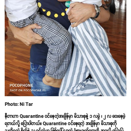
Photo: Ni Tar
နီတာဟာ Quarantine ဝင်နေတဲ့အချိန်မှာ မိသားစုနဲ့ ၁ လခွဲ ၊ ၂ လ ဝေးနေခဲ့
ရတယ်လို့ ပြောပါတယ်။ Quarantine ဝင်နေရတဲ့ အချိန်မှာ မိသားစုကို