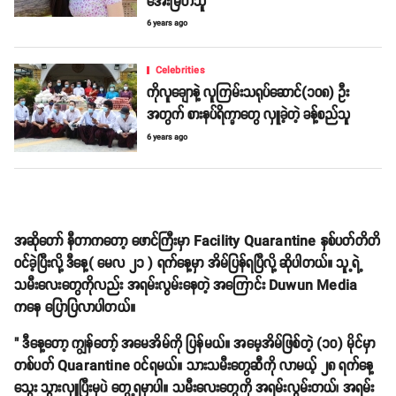
အေးမြတ်သူ
6 years ago
Celebrities
ကိုလူချောနဲ့ လူကြမ်းသရုပ်ဆောင်(၁၀၈) ဦး
အတွက် စားနပ်ရိက္ခာတွေ လှူခဲ့တဲ့ ခန့်စည်သူ
6 years ago
အဆိုတော် နီတာကတော့ ဖောင်ကြီးမှာ Facility Quarantine နှစ်ပတ်တိတိ
ဝင်ခဲ့ပြီးလို့ ဒီနေ့( မေလ ၂၁ ) ရက်နေ့မှာ အိမ်ပြန်ရပြီလို့ ဆိုပါတယ်။ သူ့ရဲ့
သမီးလေးတွေကိုလည်း အရမ်းလွမ်းနေတဲ့ အကြောင်း Duwun Media
ကနေ ပြောပြလာပါတယ်။
" ဒီနေ့တော့ ကျွန်တော့် အမေအိမ်ကို ပြန်မယ်။ အမေ့အိမ်ဖြစ်တဲ့ (၁၀) မိုင်မှာ
တစ်ပတ် Quarantine ဝင်ရမယ်။ သားသမီးတွေဆီကို လာမယ့် ၂၈ ရက်နေ့
သွေး သွားလှူပြီးမှပဲ တွေ့ရမှာပါ။ သမီးလေးတွေကို အရမ်းလွမ်းတယ်၊ အရမ်း