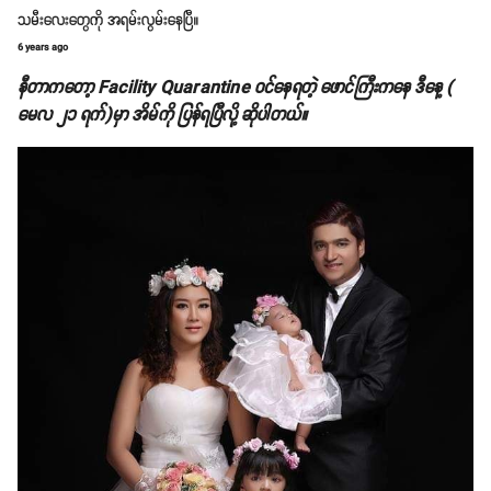
သမီးလေးတွေကို အရမ်းလွမ်းနေပြီ။
6 years ago
နီတာကတော့ Facility Quarantine ဝင်နေရတဲ့ ဖောင်ကြီးကနေ ဒီနေ့ (
မေလ ၂၁ ရက်)မှာ အိမ်ကို ပြန်ရပြီလို့ ဆိုပါတယ်။