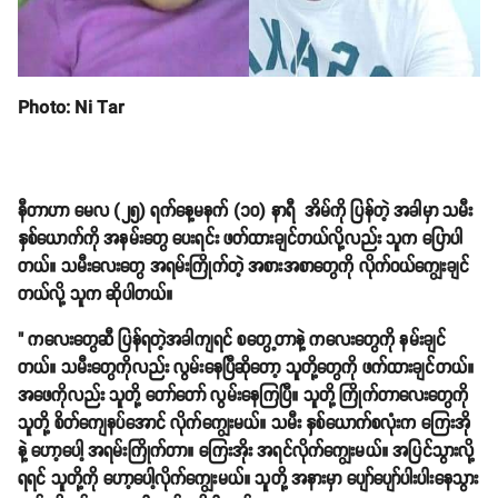
Photo: Ni Tar
နီတာဟာ မေလ (၂၅) ရက်နေ့မနက် (၁၀) နာရီ အိမ်ကို ပြန်တဲ့ အခါမှာ သမီး
နှစ်ယောက်ကို အနမ်းတွေ ပေးရင်း ဖတ်ထားချင်တယ်လို့လည်း သူက ပြောပါ
တယ်။ သမီးလေးတွေ အရမ်းကြိုက်တဲ့ အစားအစာတွေကို လိုက်ဝယ်ကျွေးချင်
တယ်လို့ သူက ဆိုပါတယ်။
" ကလေးတွေဆီ ပြန်ရတဲ့အခါကျရင် စတွေ့တာနဲ့ ကလေးတွေကို နမ်းချင်
တယ်။ သမီးတွေကိုလည်း လွမ်းနေပြီဆိုတော့ သူတို့တွေကို ဖက်ထားချင်တယ်။
အဖေကိုလည်း သူတို့ တော်တော် လွမ်းနေကြပြီ။ သူတို့ ကြိုက်တာလေးတွေကို
သူတို့ စိတ်ကျေနပ်အောင် လိုက်ကျွေးမယ်။ သမီး နှစ်ယောက်စလုံးက ကြေးအို
နဲ့ ဟော့ပေါ့ အရမ်းကြိုက်တာ။ ကြေးအိုး အရင်လိုက်ကျွေးမယ်။ အပြင်သွားလို့
ရရင် သူတို့ကို ဟော့ပေါ့လိုက်ကျွေးမယ်။ သူတို့ အနားမှာ ပျော်ပျော်ပါးပါးနေသွား