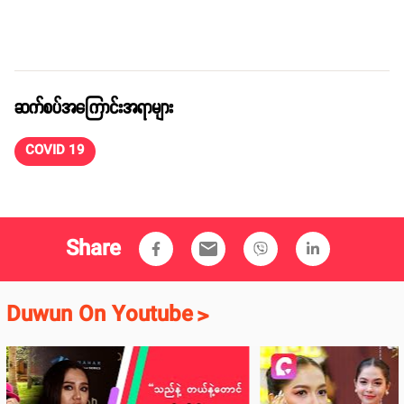
ဆက်စပ်အကြောင်းအရာများ
COVID 19
Share
email
Duwun On Youtube
>