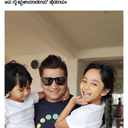
မယ် လို့ စဉ်းစားထားပါတယ်" ဆိုပါတယ်။