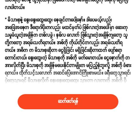
သတိရတဲ့ စိတ်နဲ့ သူ့ရင်ထဲမှာ ဖြစ်ပေါ်လာတဲ့ ခံစားချက်တွေကို အခုလို ပြောပြ
လာပါတယ်။
" မိသားစုနဲ့ နွေးနွေးထွေးထွေး နေချင်တာပေါ့နော်။ ဒါပေမယ့်လည်း
အခြေအနေက ဒီရောဂါပိုးကလည်း မထင်မှတ်ပဲ ဖြစ်လာတဲ့အပေါ်မှာ ဆေးကု
သမှုခံယူတဲ့အချိန်က တစ်လခွဲ ၊ နှစ်လ လောက် ဖြစ်သွားတဲ့အချိန်ကျတော့ သူ
တို့ကတော့ အရမ်းသတိရတယ်။ အစ်ကို ကိုယ်တိုင်ကလည်း အရမ်းသတိရ
တယ်။ အဓိက က မိသားစုဆိုတာ ငွေရှိခြင်း မရှိခြင်းဆိုတာထက် ပျော်စရာ
ကောင်းတယ်၊ နွေးထွေးတဲ့ မိသားစုကို အစ်ကို မက်မောတယ်။ ငွေနောက်ကို တ
အားလိုက်ပြီး မိသားစုကို အချိန်မပေးနိုင်တာမျိုးက မပြည့်စုံဘူးလို့ အစ်ကို ခံစား
ရတယ်။ ထိုက်သင့်သလောက် အဆင်ပြေအောင်ကြိုးစားမယ်။ ခရီးတွေသွားရင်၊
ပွဲတွေသွားရင် မိသားစုလိုက် နွေးနွေးထွေးထွေး သွားတာ လာတာကို အစ်ကို ပို
သဘောကျတယ်" လို့ ဆက်လက် ပြောပြလာပါတယ်။
ဆက်ဖတ်ရန်