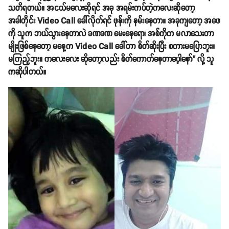
သတိရတယ်။ အငယ်မလေးဆိုရင် အခု အရမ်းကပ်တဲ့ကလေးဆိုတော့
အခါတိုင်း Video Call ခေါ်လိုက်ရင် ဖုန်းကို နမ်းနေတာ။ အခုကျတော့ အဖေ
ကို သူက ဘယ်သွားနေတာလဲ ခဏခဏ မေးနေရော၊ အစ်ကိုက မလာသေးတာ
မျိုးဖြစ်နေတော့ မနေ့က Video Call ခေါ်တာ စိတ်ဆိုးပြီး စကားမပြောဘူး။
မကြည့်ဘူး။ ကလေးလေး ဆိုတော့လည်း စိတ်ကောက်နေတာပေ့ါနော်" လို့ သူ
ကဆိုပါတယ်။