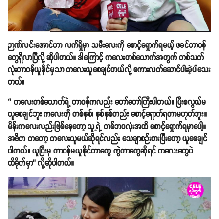
ဉာဏ်လင်းအောင်ဟာ လက်ရှိမှာ သမီးလေးကို စောင့်ရှောက်ရမယ့် ဖခင်တာဝန်
တွေရှိလာပြီလို့ ဆိုပါတယ်။ ဒါကြောင့် ကလေးတစ်ယောက်အတွက် တစ်သက်
လုံးတာဝန်ယူနိုင်မှသာ ကလေးယူစေချင်တယ်လို့ စကားလက်ဆောင်ပါးခဲ့ပါသေး
တယ်။
‘’ ကလေးတစ်ယောက်ရဲ့ တာဝန်ကလည်း တော်တော်ကြီးပါတယ်။ ပြီးစလွယ်မ
ယူစေချင်ဘူး ကလေးကို တစ်နှစ်၊ နှစ်နှစ်တည်း စောင့်ရှောက်ရတာမဟုတ်ဘူး။
မိန်းကလေးလည်းဖြစ်နေတော့ သူ့ရဲ့ တစ်ဘဝလုံးအထိ စောင့်ရှောက်ရမှာပေါ့။
အဓိက ကတော့ ကလေးယူမယ်ဆိုရင်လည်း သေချာစဉ်းစားပြီးတော့ ယူစေချင်
ပါတယ်။ ယူပြီးမှ တာဝန်မယူနိုင်တာတွေ ကွဲတာတွေဆိုရင် ကလေးတွေပဲ
ထိခိုက်မှာ’’ လို့ဆိုပါတယ်။