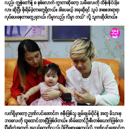
လည်း ကျွန်တော်နဲ့ ၈ နှစ်လောက် ကွာတာဆိုတော့ သမီးလေးကို ထိန်းနိုင်ပါ့မ
လား ဆိုပြီး စိုးရိမ်ခဲ့တာတွေရှိတယ်။ ဒါပေမယ့် အခုဆိုရင် သူပဲ အစစအရာရာ
လုပ်ပေးနေတာတွေ့ရတယ်၊ လိမ္မာလည်း လိမ္မာ တယ်’’ လို့ သူကဆိုပါတယ်။
လက်ရှိမှာတော့ ဉာဏ်လင်းအောင်က ဇနီးဖြစ်သူ ချမ်းချမ်းပိုင်နဲ့ အတူ မိသားစု
ဘဝလေးကို ထူထောင်ထားပြီဖြစ်ပါတယ်။ အိမ်ထောင်ဦးစီးတစ်ယောက်ဖြစ်လာ
ပြီဆိုတဲ့အတွက် အလုပ်တွေကိုလည်း ပိုကြိုးစားနေတယ်လို့ ဉာဏ်လင်းအောင်က