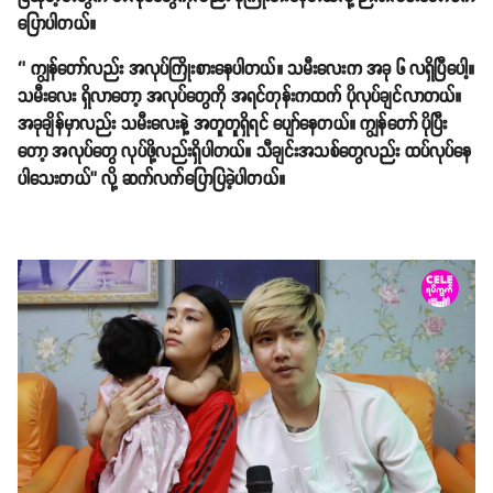
ပြောပါတယ်။
‘’ ကျွန်တော်လည်း အလုပ်ကြိုးစားနေပါတယ်။ သမီးလေးက အခု ၆ လရှိပြီပေါ့။
သမီးလေး ရှိလာတော့ အလုပ်တွေကို အရင်တုန်းကထက် ပိုလုပ်ချင်လာတယ်။
အခုချိန်မှာလည်း သမီးလေးနဲ့ အတူတူရှိရင် ပျော်နေတယ်။ ကျွန်တော် ပိုပြီး
တော့ အလုပ်တွေ လုပ်ဖို့လည်းရှိပါတယ်။ သီချင်းအသစ်တွေလည်း ထပ်လုပ်နေ
ပါသေးတယ်’’ လို့ ဆက်လက်ပြောပြခဲ့ပါတယ်။