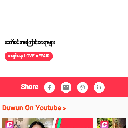
ဆက်စပ်အကြောင်းအရာများ
အချစ်ရေး LOVE AFFAIR
Share
email
Duwun On Youtube
>