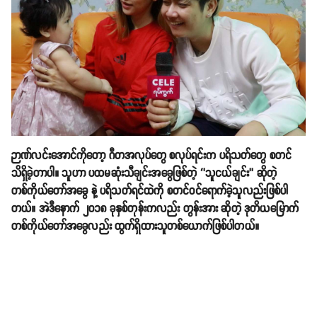
ဉာဏ်လင်းအောင်ကိုတော့ ဂီတအလုပ်တွေ စလုပ်ရင်းက ပရိသတ်တွေ စတင်
သိရှိခဲ့တာပါ။ သူဟာ ပထမဆုံးသီချင်းအခွေဖြစ်တဲ့ ‘’သူငယ်ချင်း’’ ဆိုတဲ့
တစ်ကိုယ်တော်အခွေ နဲ့ ပရိသတ်ရင်ထဲကို စတင်ဝင်ရောက်ခဲ့သူလည်းဖြစ်ပါ
တယ်။ အဲဒီနောက် ၂၀၁၈ ခုနှစ်တုန်းကလည်း တွန်းအား ဆိုတဲ့ ဒုတိယမြောက်
တစ်ကိုယ်တော်အခွေလည်း ထွက်ရှိထားသူတစ်ယောက်ဖြစ်ပါတယ်။