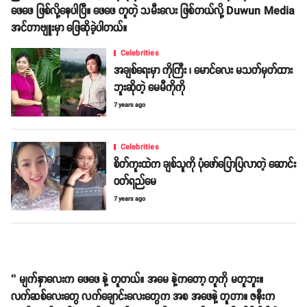
ဖေဖေ ဖြစ်လို့နေပါပြီ။ ဖေဖေ တူတဲ့ သမီးလေး ဖြစ်တယ်လို့ Duwun Media
အင်တာဗျူးမှာ ဖြေဆိုခဲ့ပါတယ်။
Celebrities
အချစ်ရေးမှာ ကိုကြီး ၊ မောင်လေး မသတ်မှတ်ထား
ဘူးဆိုတဲ့ မေမီကိုကို
7 years ago
Celebrities
စိတ်ကူးထဲက ချစ်သူကို ပုံဖော်ပြောပြလာတဲ့ ဆောင်း
ဝတ်ရည်မေ
7 years ago
‘’ မျက်နှာလေးက ဖေဖေ နဲ့ တူတယ်။ အမေ နဲ့ကတော့ တူကို မတူဘူး။
လက်ဆစ်လေးတွေ လက်ချောင်းလေးတွေက အစ အဖေနဲ့ တူတာ။ ဇနီးက