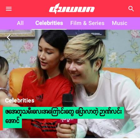
search
All
Celebrities
Film & Series
Music
arrow_back_ios
Celebrities
ဖအေတူသမီးလေးအကြောင်းတွေ ပြောလာတဲ့ ဉာဏ်လင်း
အောင်