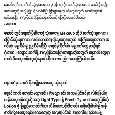
ဆောင်းတွင်းရောက်ရင် သုံးစွဲနေကျ အလှကုန်တွေကိုပဲ ဆက်သုံးစွဲရမလား၊ ဘယ်လိုအမျိုး
အစားတွေကို အသုံးပြုသင့်သလဲဆိုပြီး ဗြာများနေတဲ့ မဒီတွေအတွက် ဆောင်းတွင်းနဲ့
ပတ်သက်ပြီး အလှပြင်ဆင်ခြယ်သမှုအပိုင်းကို ပြောပြပေးချင်ပါတယ်။
7 years ago
ဆောင်းတွင်းရောက်ပြီဆိုတာနဲ့ သုံးနေကျ Makeup ကိုပဲ ဆက်သုံးရမှာလား ၊
ပြောင်းသုံးရမှာလား လမ်းပျောက်နေတဲ့သူတွေအတွက် အကြံပေးချင်တာက အ
ရင်ဆုံး နေ့လိမ်းနဲ့ ညလိမ်းဆိုပြီး အရင်ခွဲလိုက်ပါ။ နေ့ဘက်တွေမှာဆိုရင်
ရုံးတက် ၊ ကျောင်းတက်မို့ အလှပြင်ထားကြတာများတဲ့အတွက် နေ့ဘက်တွေမှာ
ဘယ်လိုအလှကုန်တွေသုံးရမလဲဆိုတာကလည်း အရေးကြီးပါတယ်။
နေ့ဘက်မှာ ဘယ်လိုအမျိုးအစားတွေ သုံးရမလဲ
နေ့ခင်းဘက် ကျောင်းမသွားခင် ၊ ရုံးမသွားခင်၊ အလှမပြင်ခင်မှာ လိမ်းခြယ်ရ
မယ့်အလှကုန်တွေကိုတော့ Light Type နဲ့ Fresh Type လေးတွေဖြစ်တဲ့
Lotion နဲ့ နို့ရည်လောက်ကိုသာ လိမ်းပေးသင့်ပါတယ်။ ပေါ့ပေါ့ပါးပါးနဲ့ အစို
ဓာတ်ရရှိစေမယ့်ခရင်မ်လေးတွေကို အလှမပြင်ခင် အရင်လိမ်းခြယ်ပေးဖို့