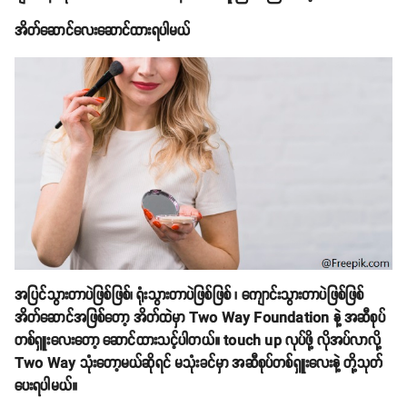
အိတ်ဆောင်လေးဆောင်ထားရပါမယ်
အပြင်သွားတာပဲဖြစ်ဖြစ်၊ ရုံးသွားတာပဲဖြစ်ဖြစ် ၊ ကျောင်းသွားတာပဲဖြစ်ဖြစ်
အိတ်ဆောင်အဖြစ်တော့ အိတ်ထဲမှာ Two Way Foundation နဲ့ အဆီစုပ်
တစ်ရှူးလေးတော့ ဆောင်ထားသင့်ပါတယ်။ touch up လုပ်ဖို့ လိုအပ်လာလို့
Two Way သုံးတော့မယ်ဆိုရင် မသုံးခင်မှာ အဆီစုပ်တစ်ရှူးလေးနဲ့ တို့သုတ်
ပေးရပါမယ်။