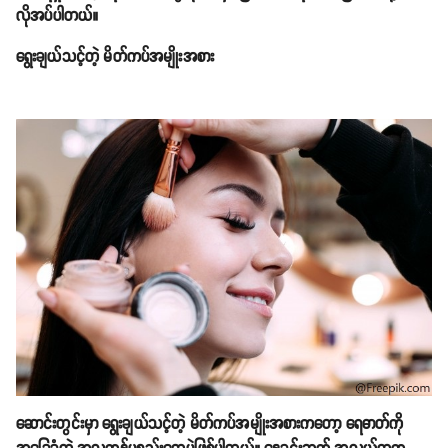
လိုအပ်ပါတယ်။
ရွေးချယ်သင့်တဲ့ မိတ်ကပ်အမျိုးအစား
ဆောင်းတွင်းမှာ ရွေးချယ်သင့်တဲ့ မိတ်ကပ်အမျိုးအစားကတော့ ရေဓာတ်ကို