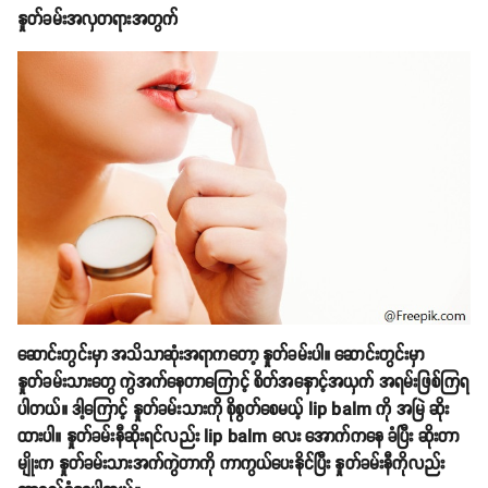
နှုတ်ခမ်းအလှတရားအတွက်
ဆောင်းတွင်းမှာ အသိသာဆုံးအရာကတော့ နှုတ်ခမ်းပါ။ ဆောင်းတွင်းမှာ
နှုတ်ခမ်းသားတွေ ကွဲအက်နေတာကြောင့် စိတ်အနှောင့်အယှက် အရမ်းဖြစ်ကြရ
ပါတယ်။ ဒါ့ကြောင့် နှုတ်ခမ်းသားကို စိုစွတ်စေမယ့် lip balm ကို အမြဲ ဆိုး
ထားပါ။ နှုတ်ခမ်းနီဆိုးရင်လည်း lip balm လေး အောက်ကနေ ခံပြီး ဆိုးတာ
မျိုးက နှုတ်ခမ်းသားအက်ကွဲတာကို ကာကွယ်ပေးနိုင်ပြီး နှုတ်ခမ်းနီကိုလည်း