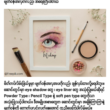
မျက်ဝန်းအလှကလည်း အရေးကြီးပါတယ်
မိတ်ကပ်လိမ်းခြယ်မှုမှာ မျက်ဝန်းအလှအပကိုလည်း ချန်လှပ်ထားလို့မရပါဘူး။
ဆောင်းတွင်းမှာ eye shadow တွေ ၊ eye liner တွေ အသုံးပြုမယ်ဆိုရင်
Powder Type ၊ Pencil Type နဲ့ soft pen type တွေကိုသာ
အသုံးပြုသင့်ပါတယ်။ ဒီအမျိုးအစားတွေက ဆောင်းတွင်းမှာ အချိန်ကြာကြာနဲ့
မျက်ဝန်းကို တောက်ပလင်းလက်နေအောင် ကူညီပေးကြပါလိမ့်မယ်။