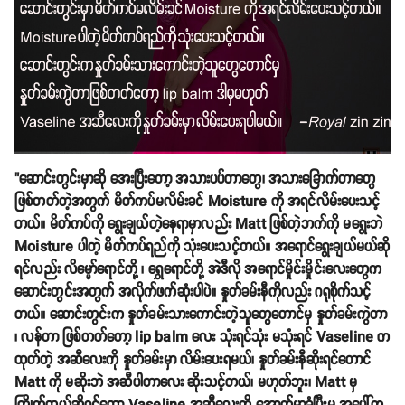
"ဆောင်းတွင်းမှာဆို အေးပြီးတော့ အသားပပ်တာတွေ၊ အသားခြောက်တာတွေ
ဖြစ်တတ်တဲ့အတွက် မိတ်ကပ်မလိမ်းခင် Moisture ကို အရင်လိမ်းပေးသင့်
တယ်။ မိတ်ကပ်ကို ရွေးချယ်တဲ့နေရာမှာလည်း Matt ဖြစ်တဲ့ဘက်ကို မရွေးဘဲ
Moisture ပါတဲ့ မိတ်ကပ်ရည်ကို သုံးပေးသင့်တယ်။ အရောင်ရွေးချယ်မယ်ဆို
ရင်လည်း လိမ္မော်ရောင်တို့ ၊ ရွှေရောင်တို့ အဲဒီလို အရောင်မှိုင်းမှိုင်းလေးတွေက
ဆောင်းတွင်းအတွက် အလိုက်ဖက်ဆုံးပါပဲ။ နှုတ်ခမ်းနီကိုလည်း ဂရုစိုက်သင့်
တယ်။ ဆောင်းတွင်းက နှုတ်ခမ်းသားကောင်းတဲ့သူတွေတောင်မှ နှုတ်ခမ်းကွဲတာ
၊ လန်တာ ဖြစ်တတ်တော့ lip balm လေး သုံးရင်သုံး မသုံးရင် Vaseline က
ထုတ်တဲ့ အဆီလေးကို နှုတ်ခမ်းမှာ လိမ်းပေးရမယ်၊ နှုတ်ခမ်းနီဆိုးရင်တောင်
Matt ကို မဆိုးဘဲ အဆီပါတာလေး ဆိုးသင့်တယ်၊ မဟုတ်ဘူး၊ Matt မှ