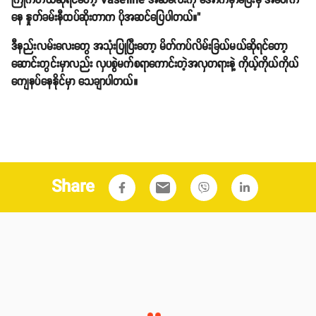
ကြိုက်တယ်ဆိုရင်တော့ Vaseline အဆီလေးကို အောက်မှာခံပြီးမှ အပေါ်က
နေ နှုတ်ခမ်းနီထပ်ဆိုးတာက ပိုအဆင်ပြေပါတယ်။"
ဒီနည်းလမ်းလေးတွေ အသုံးပြုပြီးတော့ မိတ်ကပ်လိမ်းခြယ်မယ်ဆိုရင်တော့
ဆောင်းတွင်းမှာလည်း လှပစွဲမက်စရာကောင်းတဲ့အလှတရားနဲ့ ကိုယ့်ကိုယ်ကိုယ်
ကျေနပ်နေနိုင်မှာ သေချာပါတယ်။
Share
email