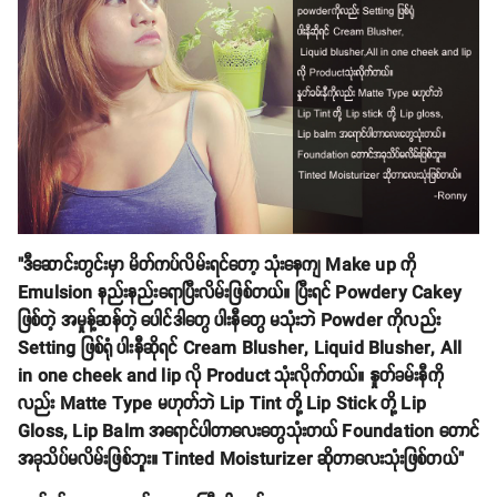
"ဒီဆောင်းတွင်းမှာ မိတ်ကပ်လိမ်းရင်တော့ သုံးနေကျ Make up ကို
Emulsion နည်းနည်းရောပြီးလိမ်းဖြစ်တယ်။ ပြီးရင် Powdery Cakey
ဖြစ်တဲ့ အမှုန့်ဆန်တဲ့ ပေါင်ဒါတွေ ပါးနီတွေ မသုံးဘဲ Powder ကိုလည်း
Setting ဖြစ်ရုံ ပါးနီဆိုရင် Cream Blusher, Liquid Blusher, All
in one cheek and lip လို Product သုံးလိုက်တယ်။ နှုတ်ခမ်းနီကို
လည်း Matte Type မဟုတ်ဘဲ Lip Tint တို့ Lip Stick တို့ Lip
Gloss, Lip Balm အရောင်ပါတာလေးတွေသုံးတယ် Foundation တောင်
အခုသိပ်မလိမ်းဖြစ်ဘူး။ Tinted Moisturizer ဆိုတာလေးသုံးဖြစ်တယ်"