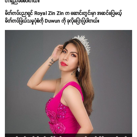
တာရှည်ခံစေပါတယ်။
မိတ်ကပ်ပညာရှင် Royal Zin Zin က ဆောင်းတွင်းမှာ အဆင်ပြေမယ့်
မိတ်ကပ်ခြယ်သမှုပုံစံကို Duwun ကို ခုလိုပြောပြပါတယ်။