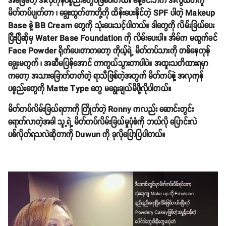
အ‌ခြေခံတဲ့ အလှကုန်ပစ္စည်းတွေပဲဖြစ်ပါတယ်။ နေ့ခင်းဘက် အလွယ်တကူ
မိတ်ကပ်ပျက်တာ ၊ ချွေးထွက်တာတို့ကို ထိန်းပေးနိုင်တဲ့ SPF ပါတဲ့ Makeup
Base နဲ့ BB Cream တွေကို သုံးပေးသင့်ပါတယ်။ ဒါတွေကို လိမ်းခြယ်ပေး
ပြီးပြီဆိုမှ Water Base Foundation ကို လိမ်းပေးပါ။ အိမ်က မထွက်ခင်
Face Powder ရိုက်ပေးတာကတော့ ကိုယ့်ရဲ့ မိတ်ကပ်သားကို တစ်နေကုန်
ချွေးမကွက် ၊ အဆီမပြန်အောင် ကာကွယ်သွားတာပါပဲ။ အထူးသတိထားရမှာ
ကတော့ အသားခြောက်တတ်တဲ့ ရာသီဖြစ်တဲ့အတွက် မိတ်ကပ်နဲ့ အလှကုန်
ပစ္စည်းတွေကို Matte Type တွေ မရွေးချယ်မိဖို့လိုပါတယ်။
မိတ်ကပ်လိမ်းခြယ်ရတာကို ကြိုက်တဲ့ Ronny ကလည်း ဆောင်းတွင်း
ရောက်လာတဲ့အခါ သူ့ရဲ့ မိတ်ကပ်လိမ်းခြယ်မှုပုံစံကို ဘယ်လို ပြောင်းလဲ
ပစ်လိုက်ရသလဲဆိုတာကို Duwun ကို ခုလိုပြောပြပါတယ်။