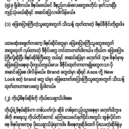
(၅)ခု ရှိပါတယ်။ ဖိနပ်မဝယ်ခင် ဒီနည်းလမ်းလေးတွေအတိုင်း မှတ်သားပြီး
ကျင့်သုံးမယ်ဆိုရင် အဆင်ပြေလာပါလိမ့်မယ်။
(၁) ခြေအပြားကြီးတဲ့သူတွေအတွက် သီးသန့် ထုတ်ထားတဲ့ ဖိနပ်ဒီဇိုင်းကိုရှာပါ။
ပထမဆုံးအချက်ကတော့ ဖိနပ်ဆိုင်တွေမှာ ခြေအပြားကြီးသူတွေအတွက်
အထူးထုတ် လုပ်ထားတဲ့ ဒီဇိုင်းတွေ တင်ထားတတ်ပါတယ်။ ကိုယ်က ခြေအပြား
ကြီးလို့ဆိုပြီး ဖိနပ်ဆိုဒ်ကြီးတွေ ဝယ်ရင် အဆင်ပြေမှာ မဟုတ်ပါ ဘူး။ ဖိနပ်မှာမှ
ခြေအပြားနေရာ ပိုကျယ်ကျယ်လေး ဒီဇီုင်းထုတ်တာတာမျိုးတွေကသာ ပို
အဆင်ပြေစေ ပါလိမ့်မယ်။ Brand တွေထဲမှာ ဆိုရင် Asos တို့ New
Look စတဲ့ brand တွေ ထဲမှာ ခြေထောက်အပြားကြီးသူတွေအတွက် သီးသန့်
ထုတ်ထားတာလေးတွေ ရှိပါတယ်။
(၂) ကိုယ့်ဖိနပ်ဆိုဒ်ကို ကိုယ်သေချာသိပါစေ။
ကိုယ့်ရဲ့ဖိနပ်ဆိုဒ်ဟာ တစ်သက်လုံး ဆိုဒ် တစ်ခုတည်းသွားနေမှာ မဟုတ်ပါဘူး။
ဒါကို စာရေးသူ ကိုယ်တိုင်တောင် မကြာသေးခင်ရက်ပိုင်းအတွင်း အွန်လိုင်းက
နေ ဖိနပ်မှာတော့မှ ပိုသေချာသိခဲ့ရတာပါ။ စီးနေကျဆိုဒ်ထက် ပိုသေးတဲ့ဆိုဒ်နဲ့မှ