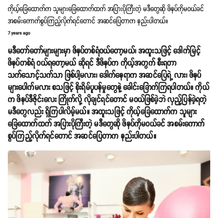
ကိုယ့်ခြေထောက်က သူများခြေထောက်ထက် အပြားပိုကြီးတဲ့ မဒီတွေဆို ဖိနပ်ကိုမဝယ်ခင်
အစမ်းကောက်စွပ်ကြည့်လိုက်ရင်တောင် အဆင်ပြေတာက နည်းပါတယ်။
7 years ago
မဒီတော်တော်များများမှာ ဖိနပ်တစ်ရံဝယ်တော့မယ်၊ အထူးသဖြင့် ဒေါက်မြင့်
ဖိနပ်တစ်ရံ ဝယ်ရတော့မယ် ဆိုရင် ဒီဖိနပ်က ကိုယ့်အတွက် စီးရတာ
သက်သောင့်သက်သာ ဖြစ်ပါ့မလား၊ ဒေါက်နေရာက အဆင်ပြေရဲ့ လား၊ ဖိနပ်
များပေါက်မလား စသဖြင့် စိုးရိမ်ပူပန်မှုတွေနဲ့ ခေါင်းခြောက်ကြရပါတယ်။ ကိုယ်
က ဖိနပ်ဒီဇိုင်းလေး ကြိုက်လို့ လိုချင်ရင်တောင် မဝယ်ဖြစ်ခဲ့ဘဲ လှည့်ပြန်ခဲ့ရတဲ့
မဒီတွေလည်း ရှိကြပါလိမ့်မယ်။ အထူးသဖြင့် ကိုယ့်ခြေထောက်က သူများ
ခြေထောက်ထက် အပြားပိုကြီးတဲ့ မဒီတွေဆို ဖိနပ်ကိုမဝယ်ခင် အစမ်းကောက်
စွပ်ကြည့်လိုက်ရင်တောင် အဆင်ပြေတာက နည်းပါတယ်။