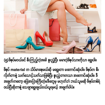
(၅)ဖိနပ်မဝယ်ခင် စီးကြည့်တဲ့အခါ နူးညံ့ပြီး မမာတဲ့ဖိနပ်သားကိုသာ ရွေးပါ။
ဖိနပ် material က သိပ်မာနေမယ်ဆို မရွေးတာ မကောင်းဆုံးပါ။ ဖိနပ်က စီး
လိုက်တာနဲ့ သက်သောင့်သက်သာဖြစ်ပြီး နူးညံ့တာကသာ အကောင်းဆုံးပါ။ ဒီ
အချက်ကတော့ ခြေအပြားကြီးတဲ့မဒီတွေမှ မဟုတ်ဘဲ ဘယ်သူမဆို ဖိနပ်တစ်ရံ
ဝယ်ပြီဆိုတာနဲ့ သေချာရွေးချယ်ဝယ်ယူရမယ့် အချက်ပါပဲ။