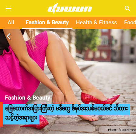
search
All
Fashion & Beauty
Health & Fitness
Food
arrow_back_ios
Fashion & Beauty
ခြေထောက်အပြားကြီးတဲ့ မဒီတွေ ဖိနပ်အသစ်မဝယ်ခင် သိထား
သင့်တဲ့အရာများ