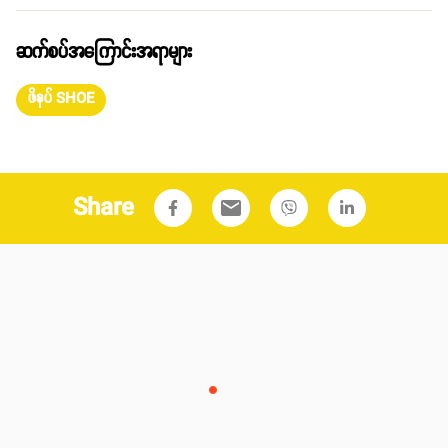
ဆက်စပ်အကြောင်းအရာများ
ဖိနပ် SHOE
Share
email