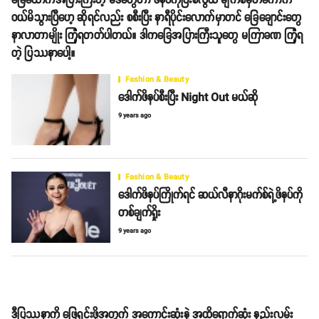
ခြေထောက်အပြားကြီးတဲ့ မဒီတွေဟာ ဖိနပ်ကိုပြီးစလွယ် မျက်စိမှိတ်ကောက်
ဝယ်မိသွားပြီဟေ့ ဆိုရင်လည်း စစီးပြီး နာရီပိုင်းလောက်မှာတင် ခြေချောင်းတွေ
နာလာတာမျိုး ကြုံရတတ်ပါတယ်။ ဒါကခြေအပြားကြီးသူတွေ မကြာခဏ ကြုံရ
တဲ့ ပြဿနာပေါ့။
Fashion & Beauty
ဒေါက်ဖိနပ်စီးပြီး Night Out မယ်ဆို
9 years ago
Fashion & Beauty
ဒေါက်ဖိနပ်ကြိုက်ရင် ဆယ်လီနာဂိုးမက်စ်ရဲ့ဖိနပ်ကို
တစ်ချက်ရှိုး
9 years ago
ဒီပြဿနာကို ဖြေရှင်းဖို့အတွက် အကောင်းဆုံးနဲ့ အထိရောက်ဆုံး နည်းလမ်း