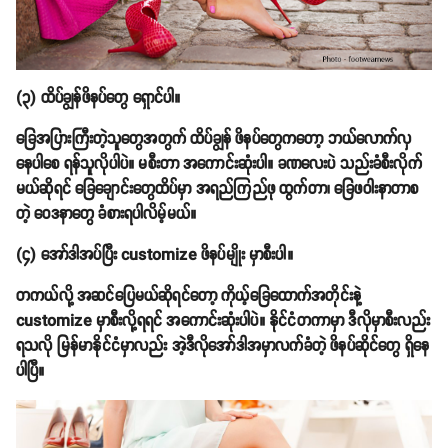
(၃) ထိပ်ချွန်ဖိနပ်တွေ ရှောင်ပါ။
ခြေအပြားကြီးတဲ့သူတွေအတွက် ထိပ်ချွန် ဖိနပ်တွေကတော့ ဘယ်လောက်လှ
နေပါစေ ရန်သူလိုပါပဲ။ မစီးတာ အကောင်းဆုံးပါ။ ခဏလေးပဲ သည်းခံစီးလိုက်
မယ်ဆိုရင် ခြေချောင်းတွေထိပ်မှာ အရည်ကြည်ဖု ထွက်တာ၊ ခြေဖဝါးနာတာစ
တဲ့ ဝေဒနာတွေ ခံစားရပါလိမ့်မယ်။
(၄) အော်ဒါအပ်ပြီး customize ဖိနပ်မျိုး မှာစီးပါ။
တကယ်လို့ အဆင်ပြေမယ်ဆိုရင်တော့ ကိုယ့်ခြေထောက်အတိုင်းနဲ့
customize မှာစီးလို့ရရင် အကောင်းဆုံးပါပဲ။ နိုင်ငံတကာမှာ ဒီလိုမှာစီးလည်း
ရသလို မြန်မာနိုင်ငံမှာလည်း အဲ့ဒီလိုအော်ဒါအမှာလက်ခံတဲ့ ဖိနပ်ဆိုင်တွေ ရှိနေ
ပါပြီ။