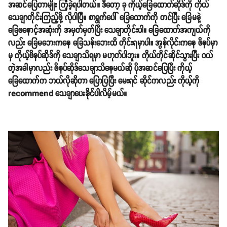
အဆင်ပြေတာမျိုး ကြုံခဲ့ရပါတယ်။ ဒီတော့ ခု ကိုယ့်ခြေထောက်ဆိုဒ်ကို ကိုယ်
သေချာတိုင်းကြည့်ဖို့ လိုပါပြီ။ စာရွက်ပေါ် ခြေထောက်ကို တင်ပြီး ခြေမနဲ့
ခြေဖနောင့်အဆုံးကို အမှတ်မှတ်ပြီး သေချာတိုင်းပါ။ ခြေထောက်အကျယ်ကို
လည်း ခြေမဘေးကနေ ခြေသန်းဘေးထိ တိုင်းရမှာပါ။ အွန်လိုင်းကနေ ဖိနပ်မှာ
မှ ကိုယ့်ဖိနပ်ဆိုဒ်ကို သေချာသိရမှာ မဟုတ်ပါဘူး။ ကိုယ်တိုင်ဆိုင်သွားပြီး ဝယ်
တဲ့အခါမှာလည်း ဖိနပ်ဆိုဒ်သေချာသိနေမယ်ဆို ပိုအဆင်ပြေပြီး ကိုယ့်
ခြေထောက်က ဘယ်လိုဆိုတာ ပြောပြပြီး မေးရင် ဆိုင်ကလည်း ကိုယ့်ကို
recommend သေချာပေးနိုင်ပါလိမ့်မယ်။