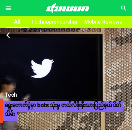
search
All
Technopreneurship
Mobile Reviews
arrow_back_ios
Tech
ရွေးကောက်ပွဲမှာ bots သုံးမှု ကယ်လီဖိုးနီးယားပြည်နယ် ပိတ်
သိမ်း