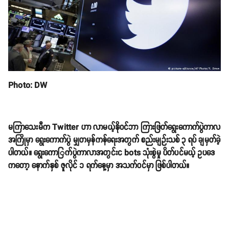
Photo: DW
မကြာသေးမီက Twitter ဟာ လာမယ့်နိုဝင်ဘာ ကြားဖြတ်ရွေးကောက်ပွဲကာလ
အကြိုမှာ ရွေးကောက်ပွဲ မျှတမှန်ကန်ရေးအတွက် စည်းမျဉ်းသစ် ၃ ရပ် ချမှတ်ခဲ့
ပါတယ်။ ရွေးကောြက်ပွဲကာလာအတွင်းင bots သုံးစွဲမှု ပိတ်ပင်မယ့် ဥပဒေ
ကတော့ နောက်နှစ် ဇူလိုင် ၁ ရက်နေ့မှာ အသက်ဝင်မှာ ဖြစ်ပါတယ်။