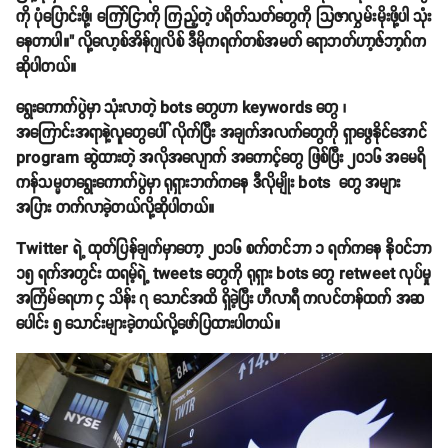
ကို ပုံပြောင်းဖို့၊ ကြော်ငြာကို ကြည့်တဲ့ ပရိတ်သတ်တွေကို သြဇာလွှမ်းမိုးဖို့ပါ သုံး
နေတာပါ။" လို့လော့စ်အိန်ဂျလိစ် ဒီမိုကရက်တစ်အမတ် ရောဘတ်ဟာ့ဇ်ဘာ့ဂ်က
ဆိုပါတယ်။
ရွေးကောက်ပွဲမှာ သုံးလာတဲ့ bots တွေဟာ keywords တွေ ၊
အကြောင်းအရာနဲ့လူတွေပေါ် လိုက်ပြီး အချက်အလက်တွေကို ရှာဖွေနိုင်အောင်
program ဆွဲထားတဲ့ အလိုအလျောက် အကောင့်တွေ ဖြစ်ပြီး ၂၀၁၆ အမေရိ
ကန်သမ္မတရွေးကောက်ပွဲမှာ ရုရှားဘက်ကနေ ဒီလိုမျိုး bots တွေ အများ
အပြား တက်လာခဲ့တယ်လို့ဆိုပါတယ်။
Twitter ရဲ့ ထုတ်ပြန်ချက်မှာတော့ ၂၀၁၆ စက်တင်ဘာ ၁ ရက်ကနေ နိုဝင်ဘာ
၁၅ ရက်အတွင်း ထရမ့်ရဲ့ tweets တွေကို ရုရှား bots တွေ retweet လုပ်မှု
အကြိမ်ရေဟာ ၄ သိန်း ၇ သောင်အထိ ရှိခဲ့ပြီး ဟီလာရီ ကလင်တန်ထက် အဆ
ပေါင်း ၅ သောင်းများခဲ့တယ်လို့ဖော်ပြထားပါတယ်။