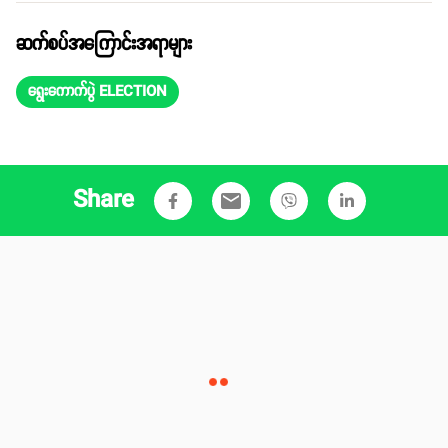
ဆက်စပ်အကြောင်းအရာများ
ရွေးကောက်ပွဲ ELECTION
Share
email