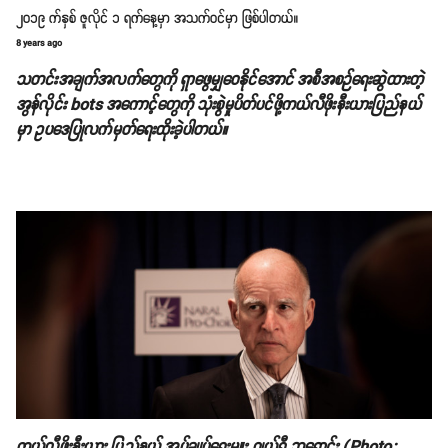
၂၀၁၉ က်နှစ် ဇူလိုင် ၁ ရက်နေ့မှာ အသက်ဝင်မှာ ဖြစ်ပါတယ်။
8 years ago
သတင်းအချက်အလက်တွေကို ရှာဖွေမျှဝေနိုင်အောင် အစီအစဉ်ရေးဆွဲထားတဲ့
အွန်လိုင်း bots အကောင့်တွေကို သုံးစွဲမှုပိတ်ပင်ဖို့ကယ်လီဖိုးနီးယားပြည်နယ်
မှာ ဥပဒေပြုလက်မှတ်ရေးထိုးခဲ့ပါတယ်။
ကယ်လီဖိုးနီးယား ပြည်နယ် အုပ်ချုပ်ရေးမှူး ဂျယ်ရီ ဘရောင်း (Photo: