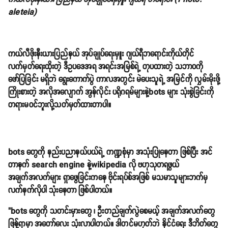
aleteia)
ကယ်လီဖိုးနီးယားပြည်နယ် အုပ်ချုပ်ရေးမှူး ဂျယ်ရီဘရောင်းကိုယ်တိုင်
လက်မှတ်ရေးထိုးတဲ့ ဒီဥပဒေအရ အရင်းအမြစ်ရဲ့ တုပထားတဲ့ သဘာဝကို
ဖော်ပြခြင်း မရှိဘဲ ရွေးကောက်ပွဲ ကာလအတွင်း မဲပေးသူရဲ့ အမြင်ကို လွှမ်းမိုးဖို့
ကြိုးစားတဲ့ အလိုအလျောက် အွန်လိုင်း ပရိုဂရမ်များနဲ့bots များ သုံးစွဲခြင်းကို
တရားမဝင်ဘူးလို့သတ်မှတ်ထားတာပါ။
bots တွေကို နည်းပညာနယ်ပယ်ရဲ့ ကဏ္ဍစုံမှာ အသုံးပြုနေတာ ဖြစ်ပြီး အင်
တာနက် search engine နဲ့wikipedia လို ဗဟုသုတရဖွယ်
အချက်အလက်များ ရှာဖွေခြင်းကနေ ဗိုင်းရပ်စ်အဖြစ် မသမာသူများဘက်မှ
လက်နက်လိုပါ သုံးနေတာ ဖြစ်ပါတယ်။
"bots တွေကို သတင်းမှားတွေ ၊ ဦးတည်ချက်လွဲစေမယ့် အချက်အလက်တွေ
ဖြန့်ရာမှာ အတော်လေး သုံးလာပါတယ်။ ဒါတင်မဟုတ်ဘဲ နိုင်ငံရေး ဒီဘိတ်တွေ