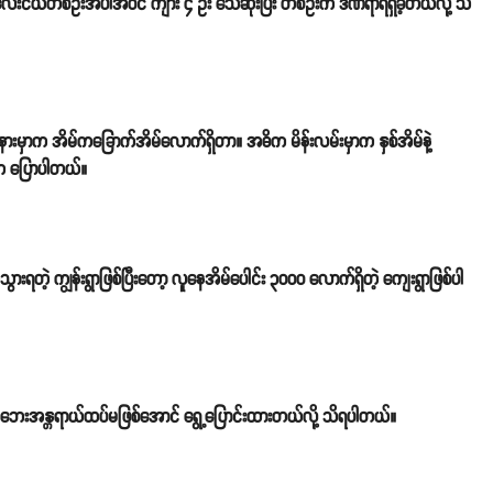
ေးငယ်တစ်ဦးအပါအဝင် ကျား ၄ ဦး သေဆုံးပြီး တစ်ဦးက ဒဏ်ရာရရှိခဲ့တယ်လို့ သိ
အနားမှာက အိမ်ကခြောက်အိမ်လောက်ရှိတာ။ အဓိက မိန်းလမ်းမှာက နှစ်အိမ်နဲ့
သူက ပြောပါတယ်။
ရတဲ့ ကျွန်းရွာဖြစ်ပြီးတော့ လူနေအိမ်ပေါင်း ၃၀၀၀ လောက်ရှိတဲ့ ကျေးရွာဖြစ်ပါ
့ ဘေးအန္တရာယ်ထပ်မဖြစ်အောင် ရွေ့ပြောင်းထားတယ်လို့ သိရပါတယ်။