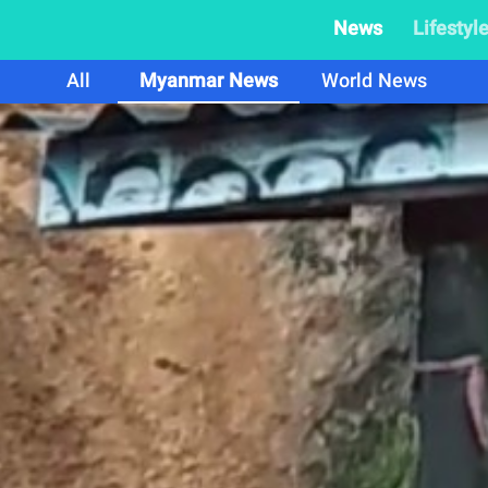
News
Lifestyl
All
Myanmar News
World News