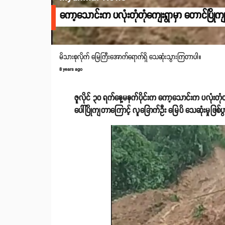
ကော့သောင်းက ပလုံးတုံတုံကျေးရွာမှာ တောင်ပြိုကျ
မိသားစုလိုက် မြေကြီးအောက်ရောက်ရှိ သေဆုံးသွားကြတာပါ။
8 years ago
ဇူလိုင် ၃၀ ရက်နေ့မနက်ပိုင်းက ကော့သောင်းက ပလုံးတုံ
ပေါ်ပြိုကျတာကြောင့် လူခြောက်ဦး မြေပိ သေဆုံးမှုဖြစ်ပွ