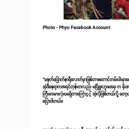
Photo - Phyu Facebook Account
“မနက်ခြောက်နာရီလောက်မှာဖြစ်တာ။တောင်ကမ်းပါးမှာဆော
အဲ့ဒီနေရာကအရင်တုန်းကလည်း မပြိုဖူးဘူး။အခု က မိုးအဆ
ကြီးမားမားလုံးဝမရှိတာကြောင့့် အဲ့လိုဖြစ်တယ်လို့ တ
ပြောပါတယ်။