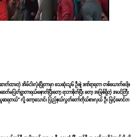
က်ထားတဲ့ အိမ်ငါးလုံးပြိုတာမှာ သေဆုံးသူ၆ ဦးနဲ့ ဒဏ်ရာရတာ တစ်ယောက်ပေါ့။
က်မပြတ်ရွာတာရယ်၊နောက်ပြီးတော့ ရာဘာစိုက်ပြီး တော့ အမြစ်ရှိတဲ့ အပင်ကြီး
ော့ယူဆရတယ်” လို့ ကော့သောင်း ပြည်နယ်လွှတ်တော်ကိုယ်စားလှယ် ဦး မြင့်မောင်က