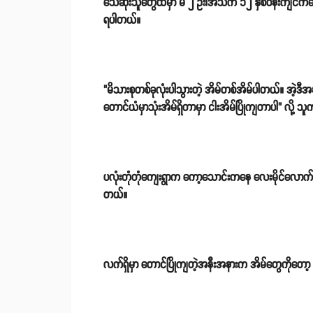
သေဆုံးသူတွေထဲမှာ မ ၂ ဦး၊အသက် ၁၂ နှစ်ဝန်းကျင်ကလ
ရပါတယ်။
"မိသားစုတစ်ခုလုံးပါသွားတဲ့ အိမ်တစ်အိမ်ပါတယ်။ အဲ့ဒီ
တောင်ယံမှာသုံးအိမ်ရှိတာမှာ ငါးအိမ်ပြိုကျတာပါ" လို့ 
ပလုံးတုံတုံကျေးရွာက ကော့သောင်းကနေ လေးမိုင်လောက်သွား
တယ်။
လက်ရှိမှာ တောင်ပြိုကျတဲ့အနီးအနားက အိမ်တွေကိုတော