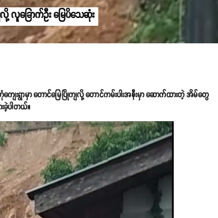
လို့ လူခြောက်ဦး မြေပိသေဆုံး
တုံကျေးရွာမှာ တောင်မြေပြိုကျလို့ တောင်ကမ်းပါးအနီးမှာ ဆောက်ထားတဲ့ အိမ်တွေ
ားခဲ့ပါတယ်။