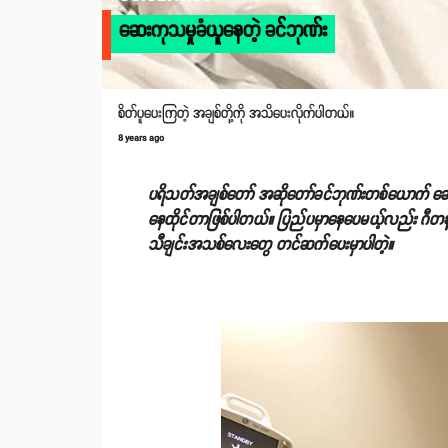
ဆေးကုသမှုခံယူနေတဲ့ ခင်ဘုဏ်း
စိတ်ပူပေးကြတဲ့ အချစ်တို့ကို အသိပေးလိုက်ပါတယ်။
8 years ago
ပရိသတ်အချစ်တော် အဆိုတော်ခင်ဘုဏ်းတစ်ယောက် ဆေးရ
နေထိုင်တာဖြစ်ပါတယ်။ ပြည်ပမှာနေပေမယ့်လည်း ဂီ
သီချင်းအသစ်လေးတွေ တင်ဆက်ပေးမှာပါတဲ့။