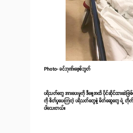
Photo- ခင်ဘုဏ်းဖေ့စ်ဘွတ်
ပရိသတ်တွေ အားပေးမှုကို ဒီနေ့အထိ ပိုင်ဆိုင်ထားဆဲဖ
ကို စိတ်ပူပေးကြတဲ့ ပရိသတ်တွေနဲ့ မိတ်ဆွေတွေ ရဲ့ တို
ပါသေးတယ်။