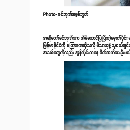
Photo- ခင်ဘုဏ်းဖေ့စ်ဘွတ်
အဆိုတော်ခင်ဘုဏ်းဟာ အိမ်ထောင်ပြုပြီးတဲ့နောက်ပိုင်း ခ
မြန်မာနိုင်ငံကို မကြာခဏဆိုသလို မိသားစုနဲ့ သူငယ
အသစ်တွေကိုလည်း အွန်လိုင်းကနေ မိတ်ဆက်ပေးဦးမယ်လိ