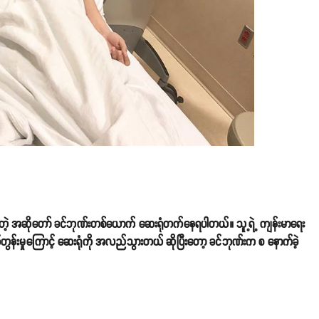
ြစ်တဲ့ အဆိုတော် ခင်ဘုဏ်းတစ်ယောက် ဆေးရုံတက်နေရပါတယ်။ သူ့ရဲ့ ကျန်းမာရေး
က်တွန်းမှုကြောင့် ဆေးရုံကို အလည်သွားတယ် ဆိုပြီးတော့ ခင်ဘုဏ်းက စ နောက်ခဲ့