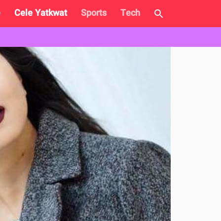
e
Cele Yatkwat
Sports
Tech