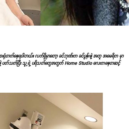
ုံတက်နေရပါတယ်။ လက်ရှိမှာတော့ ခင်ဘုဏ်းက ခင်ပွန်းနဲ့ အတူ အမေရိက မှာ
တနဲ့ ပတ်သက်ပြီး သူ့ရဲ့ ပရိသတ်တွေအတွက် Home Studio လေးကနေတဆင့်