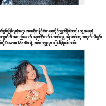
င်ပွန်းဖြစ်သူနဲ့အတူ အမေရိကနိုင်ငံမှာ နေထိုင်လျှက်ရှိပါတယ်။ သူ့အနေနဲ့
်ချင်းတွေဆီကို အလည်အပတ် ရောက်ရှိတတ်ပါတယ်။သူ့ ပရိသတ်တွေအတွက် သီချင်း
ု့ Duwun Media ရဲ့ အင်တာဗျူးမှာ ဖြေဆိုခဲ့ဖူးပါတယ်။