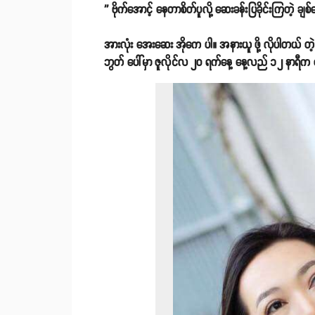
'' ဗိုက်အောင့် နေတာစိတ်ပူလို့ ဆေးခန်းပြခိုင်းကြတဲ
အားလုံး အေးဆေး အိုကေ ပါ။ အနားယူ ဖို့ လိုပါတယ် တဲ့။
ဘွတ် ပေါ်မှာ ဇူလိုင်လ ၂၀ ရက်နေ့ နေ့လည် ၁၂ နာရီက