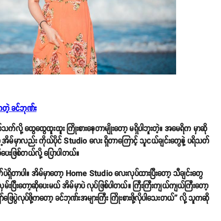
ာတဲ့ ခင်ဘုဏ်း
်လို့ ထွေထွေထူးထူး ကြိုးစားနေတာမျိုးတော့ မရှိပါဘူးတဲ့။ အမေရိက မှာဆို
အိမ်မှာလည်း ကိုယ်ပိုင် Studio လေး ရှိတာကြောင့် သူငယ်ချင်းတွေနဲ့ ပရိသတ်
ုပေးဖြစ်တယ်လို့ ပြောပါတယ်။
ပဲရှိတာပါ။ အိမ်မှာတော့ Home Studio လေးလုပ်ထားပြီးတော့ သီချင်းတွေ
ှမ်းပြီးတော့ဆိုပေးမယ် အိမ်မှာပဲ လုပ်ဖြစ်ပါတယ်။ ကြီးကြီးကျယ်ကျယ်ကြီးတော့
ာ်ဖြေပွဲလုပ်ဖို့ကတော့ ခင်ဘုဏ်းအများကြီး ကြိုးစားဖို့လိုပါသေးတယ်'' လို့ သူကဆို