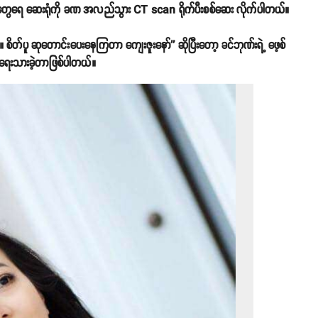
့ ချစ်တွေရေ ဆေးရုံကို ခဏ အလည်သွား CT scan ရိုက်ပီးစစ်ဆေး လိုက်ပါတယ်။
 စိတ်ပူ ဆုတောင်းပေးနေကြတာ ကျေးဇူးနော်'' ဆိုပြီးတော့ ခင်ဘုဏ်းရဲ့ ဖေ့စ်
 ရေးသားခဲ့တာဖြစ်ပါတယ်။