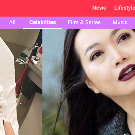
News
Lifestyl
All
Celebrities
Film & Series
Music