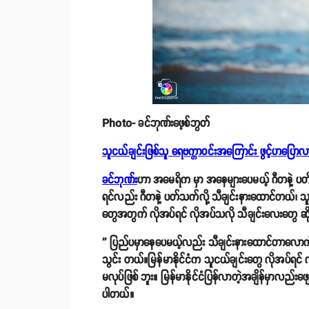
Photo- ခင်ဘုဏ်းဖေ့စ်ဘွတ်
သူငယ်ချင်းဖြစ်သူ ရေဗက္ကာဝင်းအကြောင်း ဖွင့်ဟပြောလ
ခင်ဘုဏ်း
ဟာ အမေရိက မှာ အနေများပေမယ့် ဂီတနဲ့ ပတ်သက
ရင်လည်း ဂီတနဲ့ ပတ်သက်လို့ သီချင်းနားထောင်တယ်၊ သူ့
တွေအတွက် လိုအပ်ရင် လိုအပ်သလို သီချင်းလေးတွေ ဆိ
'' ပြည်ပမှာနေပေမယ့်လည်း သီချင်းနားထောင်တာလောက်
သွင်း တယ်။မြန်မာနိုင်ငံက သူငယ်ချင်းတွေ လိုအပ်ရင် လ
မလုပ်ဖြစ် ဘူး။ မြန်မာနိုင်ငံပြန်လာတဲ့အချိန်မှာလည်းဖျေ
ပါတယ်။