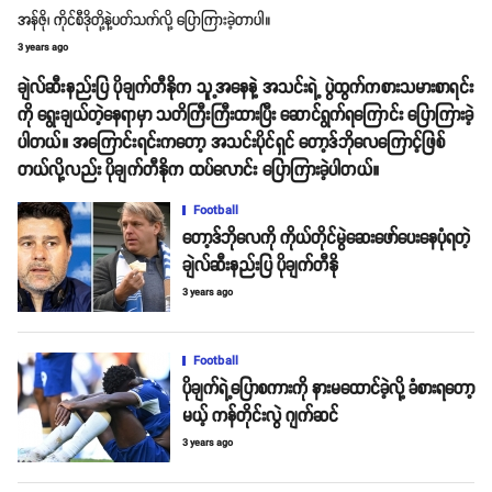
အန်ဇို၊ ကိုင်စီဒိုတို့နဲ့ပတ်သက်လို့ ပြောကြားခဲ့တာပါ။
3 years ago
ချဲလ်ဆီးနည်းပြ ပိုချက်တီနိုက သူ့အနေနဲ့ အသင်းရဲ့ ပွဲထွက်ကစားသမားစာရင်း
ကို ရွေးချယ်တဲ့နေရာမှာ သတိကြီးကြီးထားပြီး ဆောင်ရွက်ရကြောင်း ပြောကြားခဲ့
ပါတယ်။ အကြောင်းရင်းကတော့ အသင်းပိုင်ရှင် တော့ဒ်ဘိုလေကြောင့်ဖြစ်
တယ်လို့လည်း ပိုချက်တီနိုက ထပ်လောင်း ပြောကြားခဲ့ပါတယ်။
Football
တော့ဒ်ဘိုလေကို ကိုယ်တိုင်မွဲဆေးဖော်ပေးနေပုံရတဲ့
ချဲလ်ဆီးနည်းပြ ပိုချက်တီနို
3 years ago
Football
ပိုချက်ရဲ့ပြောစကားကို နားမထောင်ခဲ့လို့ ခံစားရတော့
မယ့် ကန်တိုင်းလွဲ ဂျက်ဆင်
3 years ago