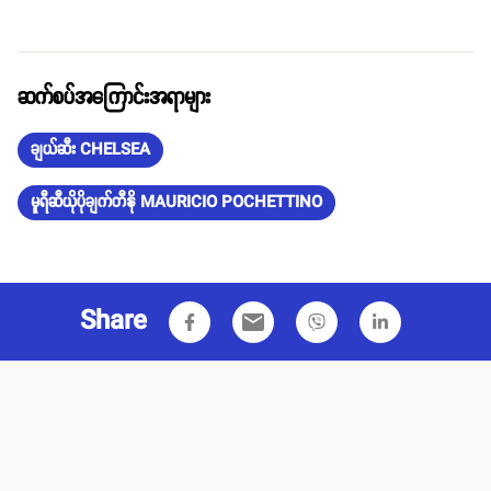
ဆက်စပ်အကြောင်းအရာများ
ချယ်ဆီး CHELSEA
မူရီဆီယိုပိုချက်တီနို MAURICIO POCHETTINO
Share
email