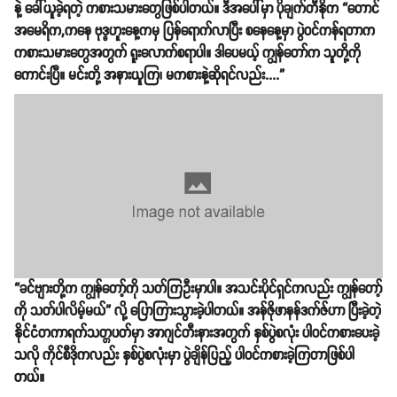
နဲ့ ခေါ်ယူခဲ့ရတဲ့ ကစားသမားတွေဖြစ်ပါတယ်။​ ဒီအပေါ်မှာ ပိုချက်တီနိုက “တောင်
အမေရိက,ကနေ ဗုဒ္ဓဟူးနေ့ကမှ ပြန်ရောက်လာပြီး စနေနေ့မှာ ပွဲဝင်ကန်ရတာက
ကစားသမားတွေအတွက် ရူးလောက်စရာပါ။ ဒါပေမယ့် ကျွန်တော်က သူတို့ကို
ကောင်းပြီ။ မင်းတို့ အနားယူကြ၊ မကစားနဲ့ဆိုရင်လည်း....”
“ခင်ဗျားတို့က ကျွန်တော့်ကို သတ်ကြဦးမှာပါ။ အသင်းပိုင်ရှင်ကလည်း ကျွန်တော့်
ကို သတ်ပါလိမ့်မယ်” လို့ ပြောကြားသွားခဲ့ပါတယ်။ အန်ဇိုဖာနန်ဒက်ဇ်ဟာ ပြီးခဲ့တဲ့
နိုင်ငံတကာ​ရက်သတ္တပတ်မှာ အာဂျင်တီးနားအတွက် နှစ်ပွဲစလုံး ပါဝင်ကစားပေးခဲ့
သလို ကိုင်စီဒိုကလည်း နှစ်ပွဲစလုံးမှာ ပွဲချိန်ပြည့် ပါဝင်ကစားခဲ့ကြတာဖြစ်ပါ
တယ်။