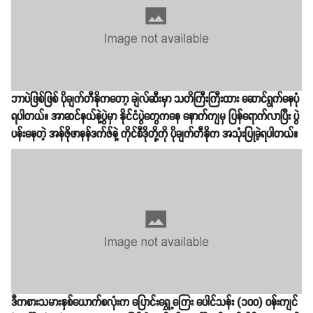
ဘာပဲဖြစ်ဖြစ် ပိုချက်တီနိုကတော့ ချဲလ်ဆီးမှာ သတိကြီးကြီးထား ဆောင်ရွက်နေပုံ
ရပါတယ်။ အာဆင်နယ်နဲ့ပွဲမှာ နိုင်ငံပွဲတွေကနေ နောက်ကျမှ ပြန်ရောက်လာပြီး ပွဲ
ပန်းနေတဲ့ အန်ဇိုဖာနန်ဒက်ဇ်နဲ့ ကိုင်စီဒိုတို့ကို ပိုချက်တီနိုက အသုံးပြုခဲ့ရပါတယ်။
ဒီကစားသမားနှစ်ယောက်စလုံးက ပြောင်းရွှေ့ကြေး ပေါင်သန်း (၁၀၀) ဝန်းကျင်