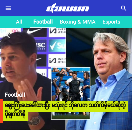
search
All
Football
Boxing & MMA
Esports
arrow_back_ios
Football
ဈေးကြီးပေးခေါ်ထားပြီး မသုံးရင် ဘိုလေက သတ်လိမ့်မယ်ဆိုတဲ့
ပိုချက်တီနို