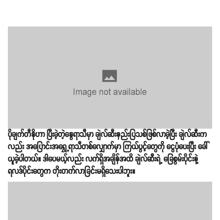
ပိုချက်တီနိုဟာ ပြီးခဲ့တဲ့နွေရာသီမှာ ချဲလ်ဆီးနည်းပြသစ်ဖြစ်လာခဲ့ပြီး ချဲလ်ဆီးက
လည်း အပြောင်းအရွှေ့ရာသီတစ်လျှောက်မှာ ကြယ်ပွင့်တွေကို ငွေပုံပေးပြီး ခေါ်
ယူခဲ့ပါတယ်။ ဒါပေမယ့်လည်း လက်ရှိအချိန်အထိ ချဲလ်ဆီးရဲ့ ခြေစွမ်းပိုင်းနဲ့
ရလဒ်ပိုင်းတွေက တိုးတက်လာခြင်းမရှိသေးပါဘူး။