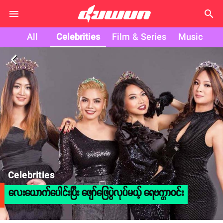
search
All
Celebrities
Film & Series
Music
arrow_back_ios
Celebrities
လေးယောက်ပေါင်းပြီး ဖျော်ဖြေပွဲလုပ်မယ့် ရေဗက္ကာဝင်း