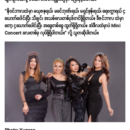
‘’နိုဝင်ဘာလထဲမှာ မယုဇနရယ်၊ မခင်ဘုဏ်းရယ်၊ မရှင်ဖုန်းရယ်၊ ရေဗက္ကာရယ် ၄
ယောက်ပေါင်းပြီး သီချင်း အသစ်လေးတစ်ပုဒ်တင်ဖို့ရှိတယ်။ ဒီဇင်ဘာလ ထဲမှာ
တော့ ၄ယောက်ပေါင်းပြီး အခွေတစ်ခွေ ထွက်ဖို့ရှိတယ်။ အဲဒီလထဲမှာပဲ Mini
Concert လေးတစ်ခု လုပ်ဖို့ရှိပါတယ်။’’ လို့ သူကဆိုပါတယ်။