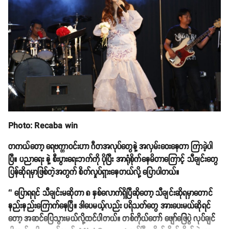
Photo: Recaba win
တကယ်တော့ ရေဗက္ကာဝင်းဟာ ဂီတအလုပ်တွေနဲ့ အလှမ်းဝေးနေတာ ကြာခဲ့ပါ
ပြီ။ ပညာရေး နဲ့ စီးပွားရေးဘက်ကို ပိုပြီး အာရုံစိုက်နေမိတာကြောင့် သီချင်းတွေ
ပြန်ဆိုရမှာဖြစ်တဲ့အတွက် စိတ်လှုပ်ရှားနေတယ်လို့ ပြောပါတယ်။
‘’ ပြောရရင် သီချင်းမဆိုတာ ၈ နှစ်လောက်ရှိပြီဆိုတော့ သီချင်းဆိုရမှာတောင်
နည်းနည်းကြောက်နေပြီ။ ဒါပေမယ့်လည်း ပရိသတ်တွေ အားပေးမယ်ဆိုရင်
တော့ အဆင်ပြေသွားမယ်လို့ထင်ပါတယ်။ တစ်ကိုယ်တော် ဖျော်ဖြေပွဲ လုပ်ချင်