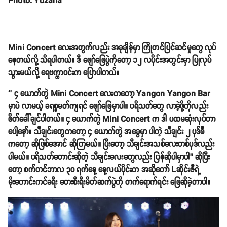
Photo: Yuzana
Mini Concert လေးအတွက်လည်း အခုချိန်မှာ ကြိုတင်ပြင်ဆင်မှုတွေ လုပ်
နေတယ်လို့ သိရပါတယ်။ ဒီ ဖျော်ဖြေပွဲကိုတော့ ၁၂ လပိုင်းအတွင်းမှာ ပြုလုပ်
သွားမယ်လို့ ရေဗက္ကာဝင်းက ပြောပါတယ်။
‘’ ၄ ယောက်တွဲ Mini Concert လေးကတော့ Yangon Yangon Bar
မှာပဲ လာမယ့် ခရစ္စမတ်ကျရင် ဖျော်ဖြေမှာပါ။ ပရိသတ်တွေ လာခဲ့ဖို့ကိုလည်း
ဖိတ်ခေါ်ချင်ပါတယ်။ ၄ ယောက်တွဲ Mini Concert က ဒါ ပထမဆုံးလုပ်တာ
ပေါ့နော်။ သီချင်းတွေကတော့ ၄ ယောက်တွဲ အခွေမှာ ပါတဲ့ သီချင်း ၂ ပုဒ်စီ
ကတော့ ဆိုဖြစ်အောင် ဆိုကြမယ်။ ပြီးတော့ သီချင်းအသစ်လေးတစ်ပုဒ်လည်း
ပါမယ်။ ပရိသတ်တောင်းဆိုတဲ့ သီချင်းလေးတွေလည်း ပြန်ဆိုပါမှာပါ’’ ဆိုပြီး
တော့ စက်တင်ဘာလ ၃၀ ရက်နေ့ နေ့လယ်ပိုင်းက အဆိုတော် Lဆိုင်းဇီရဲ့
မိုးကောင်းကင်ခရီး တေးစီးရီးမိတ်ဆက်ပွဲကို တက်ရောက်ရင်း ဖြေဆိုခဲ့တာပါ။