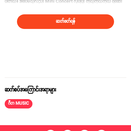
ပါတယ်။ ဒါပေမယ့်လည်း Mini Concert လုပ်ပြီး ကိုယ့်ကိုယ်ကိုယ် ရဲဆေး
ပြန်တင်ရမှာပေါ့’’ ဆိုပြီးတော့ သဘောကျရယ်မောရင်းပြောပြလာပါတယ်။
ဆက်ဖတ်ရန်
ဆက်စပ်အကြောင်းအရာများ
ဂီတ MUSIC