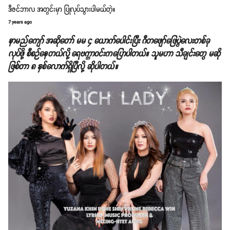
ဒီဇင်ဘာလ အတွင်းမှာ ပြုလုပ်သွားပါမယ်တဲ့။
7 years ago
နာမည်ကျော် အဆိုတော် မမ ၄ ယောက်ပေါင်းပြီး ဂီတဖျော်ဖြေပွဲလေးတစ်ခု
လုပ်ဖို့ စီစဉ်နေတယ်လို့ ရေဗက္ကာဝင်းကပြောပါတယ်။ သူမဟာ သီချင်းတွေ မဆို
ဖြစ်တာ ၈ နှစ်လောက်ရှိပြီလို့ ဆိုပါတယ်။