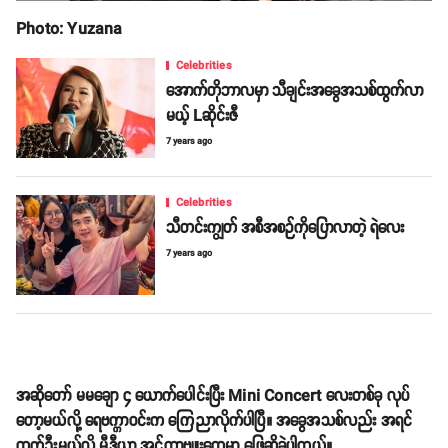
Photo: Yuzana
Celebrities
အောက်တိုဘာလမှာ သီချင်းအခွေအသစ်ထွက်လာ
မယ့် Lဆိုင်းဇီ
7 years ago
Celebrities
သီတင်းကျွတ် အစီအစဉ်ကိုပြောလာတဲ့ ရဲလေး
7 years ago
အဆိုတော် မမချော ၄ ယောက်ပေါင်းပြီး Mini Concert လေးတစ်ခု လုပ်
တော့မယ်လို့ ရေဗက္ကာဝင်းက ကြေညာလိုက်ပါပြီ။ အခွေအသစ်လည်း အရင်
ထွက်ဦးမယ်လို့ မီဒီယာ အင်တာဗျူးတွေမှာ ဖြေဆိုခဲ့ပါတယ်။