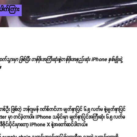
ပေါက်ကြား
ားမှာ ဖြစ်ပြီး တန်ဖိုးအကြီးဆုံးနဲ့တန်ုဖိုးအနည်းဆုံး iPhone နှစ်မျိုးရဲ့
။
တစ်ဦး ဖြစ်တဲ့ ဘန်ဂျမန် ဂတ်စ်ကင်ဟာ မျက်နှာပြင် ၆.၅ လက်မ နဲ့မျက်နှာပြင်
er မှာ တင်ခဲ့တာပါ။ iPhone သမိုင်းမှာ မျက်နှာပြင်အကြီးဆုံး ၆.၅ လက်မ
း ဒီဇိုင်းပိုင်းမှာတော့ iPhone X နဲ့အတော်ဆင်ပါတယ်။