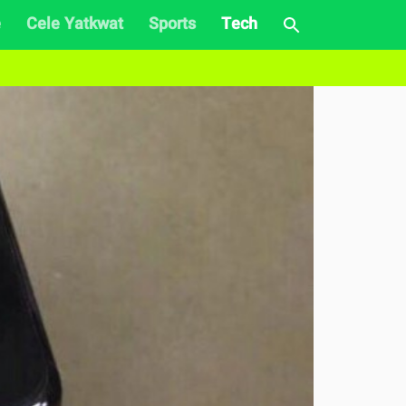
e
Cele Yatkwat
Sports
Tech