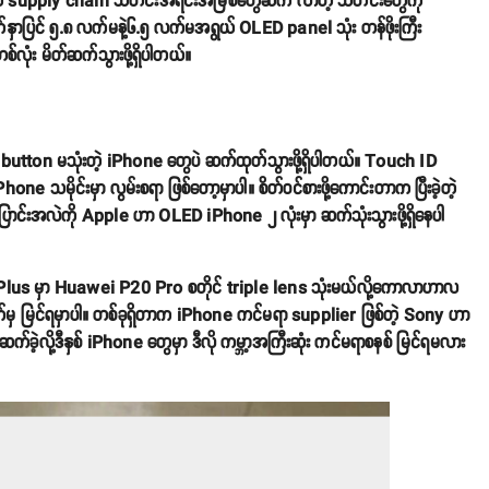
ုတ် supply chain သတင်းအရင်းအမြစ်တွေဆီက လာတဲ့ သတင်းတွေကို
်နှာပြင် ၅.၈ လက်မနဲ့၆.၅ လက်မအရွယ် OLED panel သုံး တန်ဖိုးကြီး
ုံး မိတ်ဆက်သွားဖို့ရှိပါတယ်။
ton မသုံးတဲ့ iPhone တွေပဲ ဆက်ထုတ်သွားဖို့ရှိပါတယ်။ Touch ID
မိုင်းမှာ လွမ်းစရာ ဖြစ်တော့မှာပါ။ စိတ်ဝင်စားဖို့ကောင်းတာက ပြီးခဲ့တဲ့
ြောင်းအလဲကို Apple ဟာ OLED iPhone ၂ လုံးမှာ ဆက်သုံးသွားဖို့ရှိနေပါ
 X Plus မှာ Huawei P20 Pro စတိုင် triple lens သုံးမယ်လို့ကောလာဟာလ
်မှ မြင်ရမှာပါ။ တစ်ခုရှိတာက iPhone ကင်မရာ supplier ဖြစ်တဲ့ Sony ဟာ
ို့ဒီနှစ် iPhone တွေမှာ ဒီလို ကမ္ဘာ့အကြီးဆုံး ကင်မရာစနစ် မြင်ရမလား