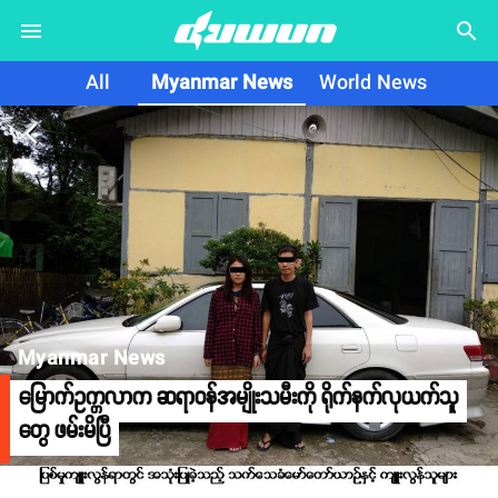
search
All
Myanmar News
World News
arrow_back_ios
Myanmar News
မြောက်ဥက္ကလာက ဆရာဝန်အမျိုးသမီးကို ရိုက်နက်လုယက်သူ
တွေ ဖမ်းမိပြီ