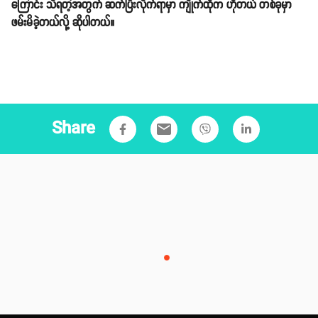
ကြောင်း သိရတဲ့အတွက် ဆက်ပြီးလိုက်ရာမှာ ကျိုက်ထိုက ဟိုတယ် တစ်ခုမှာ
ဖမ်းမိခဲ့တယ်လို့ ဆိုပါတယ်။
Share
email