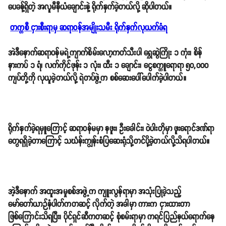
ပေခန့်ရှိတဲ့ အလူမီနီယံချောင်းနဲ့ ရိုက်နှက်ခဲ့တယ်လို့ ဆိုပါတယ်။
တက္ကစီ ငှားစီးရာမှ ဆရာဝန်အမျိုးသမီး ရိုက်နှက်လုယက်ခံရ
အဲဒီနောက်ဆရာဝန်မရဲ့ကျာက်စိမ်းလော့ကတ်သီးပါ ရွှေဆွဲကြိုး ၁ ကုံး၊ စိန်
နားကပ် ၁ ရံ၊ လက်ကိုင်ဖုန်း ၁ လုံး၊ ထီး ၁ ချောင်း၊ ငွေစက္ကူရောရာ ၅၀,၀၀၀
ကျပ်တို့ကို လုယူခဲ့တယ်လို့ ရဲတပ်ဖွဲ့က စစ်ဆေးပေါ်ပေါက်ခဲ့ပါတယ်။
ရိုက်နှက်ခဲ့ရမှူကြောင့် ဆရာဝန်မမှာ နဖူး၊ ဦးခေါင်း၊ ဝဲပါးတိုမှာ ဖူးရောင်ဒဏ်ရာ
တွေရရှိခဲ့တာကြောင့် သင်္ဃန်းကျွန်းစံပြဆေးရုံသို့တင်ပို့ခဲ့တယ်လို့သိရပါတယ်။
အဲ့ဒီနောက် အထူးအမှုစစ်အဖွဲ့က ကျူးလွန်ရာမှာ အသုံးပြုခဲ့သည့်
မော်တော်ယာဉ်နံပါတ်ကတဆင့် လိုက်တဲ့ အခါမှာ ကားက ငှားထားတာ
ဖြစ်ကြောင်းသိရပြီး၊ ပိုင်ရှင်ဆီကတဆင့် စုံစမ်းရာမှာ ကရင်ပြည်နယ်ရောက်နေ