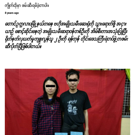
ကျိုက်ထိုမှာ ဖမ်းဆီးရမိခဲ့တာပါ။
8 years ago
တောင်ဥက္ကလာပမြို့နယ်ကနေ ဗဟိုအမျိုးသမီးဆေးရုံကို သွားရောက်ဖို့ အငှား
ယာဉ် စောင့်ဆိုင်းနေတဲ့ အမျိုးသမီးဆရာဝန်တစ်ဦးကို အိမ်စီးကားအသုံးပြုပြီး
ရိုက်နက်လုယက်မှုကျူးလွန်သူ ၂ ဦးကို ရန်ကုန် တိုင်းဒေသကြီးရဲတပ်ဖွဲ့ကဖမ်း
ဆီလိုက်ပြီဖြစ်ပါတယ်။