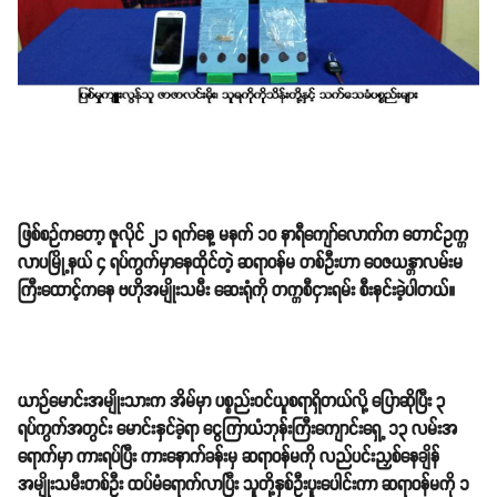
ဖြစ်စဉ်ကတော့ ဇူလိုင် ၂၁ ရက်နေ့ မနက် ၁၀ နာရီကျော်လောက်က တောင်ဥက္က
လာပမြို့နယ် ၄ ရပ်ကွက်မှာနေထိုင်တဲ့ ဆရာဝန်မ တစ်ဦးဟာ ဝေဇယန္တာလမ်းမ
ကြီးထောင့်ကနေ ဗဟိုအမျိုးသမီး ဆေးရုံကို တက္ကစီငှားရမ်း စီးနင်းခဲ့ပါတယ်။
ယာဉ်မောင်းအမျိုးသားက အိမ်မှာ ပစ္စည်းဝင်ယူစရာရှိတယ်လို့ ပြောဆိုပြီး ၃
ရပ်ကွက်အတွင်း မောင်းနှင်ခဲ့ရာ ငွေကြာယံဘုန်းကြီးကျောင်းရှေ့ ၁၃ လမ်းအ
ရောက်မှာ ကားရပ်ပြီး ကားနောက်ခန်းမှ ဆရာဝန်မကို လည်ပင်းညှစ်နေချိန်
အမျိုးသမီးတစ်ဦး ထပ်မံရောက်လာပြီး သူတို့နှစ်ဦးပူးပေါင်းကာ ဆရာဝန်မကို ၁