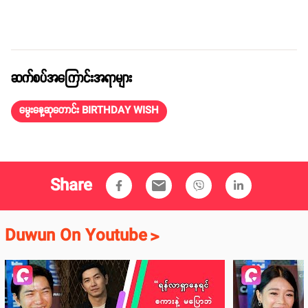
ဆက်စပ်အကြောင်းအရာများ
မွေးနေ့ဆုတောင်း BIRTHDAY WISH
Share
email
Duwun On Youtube
>