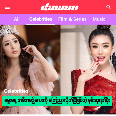
search
All
Celebrities
Film & Series
Music
arrow_back_ios
Celebrities
မွေးနေ့ အစီအစဉ်လေးကို ကြေညာလိုက်ပြီဖြစ်တဲ့ နန်းဆုရတီစိုး