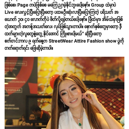
ဖြစ်စေ၊ Page ကပဲဖြစ်စေ မကြေညာခဲ့နိုင်ဘူးပေါ့နော်။ Group ထဲမှာပဲ
Live လေးလွှင့်ပြီးပြောပြီးတော့ ပထမဦးဆုံးလာပြီးပြောကြတဲ့ ပရိသတ် အ
ယောက် ၃၀၊ ၄၀ လောက်ကိုပဲ ဖိတ်လို့ရခဲ့တယ်ပေါ့နော်။ ခြံထဲမှာ၊ အိမ်ထဲမှာဖြစ်
တဲ့အတွက် အကန့်အသတ်လေး လုပ်ဖြစ်သွားတာပါ။ နောက်နှစ်တွေမှာတော့ ဒီ့
ထက်များတဲ့လူတွေနဲ့တွေ့နိုင်အောင် ကြိုးစားပါ့မယ်’’ ဆိုပြီးတော့
စက်တင်ဘာလ ၉ ရက်နေ့က StreetWear Attire Fashion show ပွဲကို
တက်ရောက်ရင်း ဖြေဆိုခဲ့တာပါ။