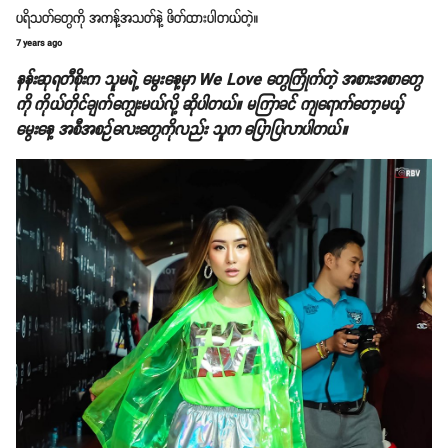
ပရိသတ်တွေကို အကန့်အသတ်နဲ့ ဖိတ်ထားပါတယ်တဲ့။
7 years ago
နန်းဆုရတီစိုးက သူမရဲ့ မွေးနေ့မှာ We Love တွေကြိုက်တဲ့ အစားအစာတွေ
ကို ကိုယ်တိုင်ချက်ကျွေးမယ်လို့ ဆိုပါတယ်။ မကြာခင် ကျရောက်တော့မယ့်
မွေးနေ့ အစီအစဉ်လေးတွေကိုလည်း သူက ပြောပြလာပါတယ်။