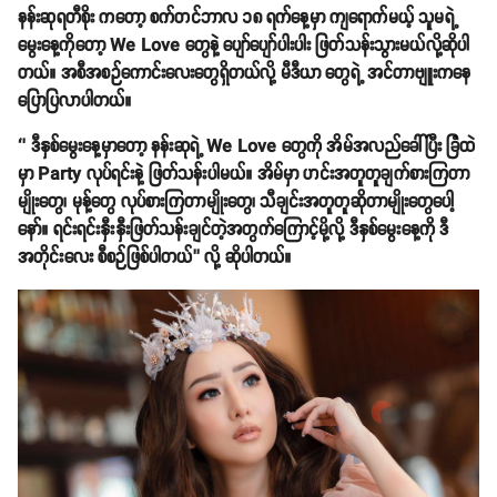
နန်းဆုရတီစိုး ကတော့ စက်တင်ဘာလ ၁၈ ရက်နေ့မှာ ကျရောက်မယ့် သူမရဲ့
မွေးနေ့ကိုတော့ We Love တွေနဲ့ ပျော်ပျော်ပါးပါး ဖြတ်သန်းသွားမယ်လို့ဆိုပါ
တယ်။ အစီအစဉ်ကောင်းလေးတွေရှိတယ်လို့ မီဒီယာ တွေရဲ့ အင်တာဗျူးကနေ
ပြောပြလာပါတယ်။
‘’ ဒီနှစ်မွေးနေ့မှာတော့ နန်းဆုရဲ့ We Love တွေကို အိမ်အလည်ခေါ်ပြီး ခြံထဲ
မှာ Party လုပ်ရင်းနဲ့ ဖြတ်သန်းပါမယ်။ အိမ်မှာ ဟင်းအတူတူချက်စားကြတာ
မျိုးတွေ၊ မုန့်တွေ လုပ်စားကြတာမျိုးတွေ၊ သီချင်းအတူတူဆိုတာမျိုးတွေပေါ့
နော်။ ရင်းရင်းနှီးနှီးဖြတ်သန်းချင်တဲ့အတွက်ကြောင့်မို့လို့ ဒီနှစ်မွေးနေ့ကို ဒီ
အတိုင်းလေး စီစဉ်ဖြစ်ပါတယ်’’ လို့ ဆိုပါတယ်။