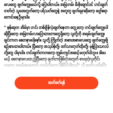
လေးတွေ ချက်ကျွေးမယ်လို့ ပြောပါတယ်။ အမြဲတမ်း မီးဖိုချောင်ဝင် ဟင်းချက်
တတ်တဲ့ သူမအတွက်တော့ ပရိသတ်တွေနဲ့ အတူတူ ချက်ရမှာဆိုတော့ ပျော်စရာ
ကောင်းနေဦးမှာပါ။
‘’ နန်းဆုက အိမ်မှာ ဟင်း တစ်ချိန်လုံးချက်နေတာ တွေ့တော့ ဟင်းချက်ကျွေးပါ
ဆိုပြီးတော့ အမြဲတမ်းလာပြောထားတာတွေရှိတော့ သူတို့ကို အရမ်းချက်ကျွေး
ချင်တာက စေတနာပေါ့နော်။ သူတို့ ကြိုက်တဲ့ အစားအစာလေးတွေ ချက်ကျွေးဖို့
စဉ်းစားထားပါတယ်။ ပြီးတော့ အသုပ်စုံတို့၊ ဝက်သားတုတ်ထိုးတို့၊ မုန့်ပြားသလပ်
တို့တွေ ပါမှာပါ။ ဟင်းချက်တာကတော့ ကျွမ်းကျင်အဆင့်မဟုတ်ပါဘူး။ ဒါပေ
မယ့် စေတနာလေးထည့်ပြီးတော့ ချက်တာဖြစ်တဲ့အတွက် စားရတဲ့လူတိုင်း
ကတော့ အရမ်းစားကောင်း တယ်လို့တော့ ဖြစ်ကြပါတယ်’’ လို့ ဆက်လက်ပြော
ပြခဲ့ပါတယ်။
ဆက်ဖတ်ရန်