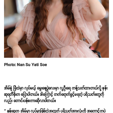
Photo: Nan Su Yati Soe
အိမ်နဲ့ ခြံထဲမှာ လုပ်မယ့် မွေးနေ့ပွဲလေးမှာ လူဦးရေ ကန့်သတ်ထားတယ်လို့ နန်း
ဆုရတီစိုးက ပြောပါတယ်။ ဒါကြောင့် တက်ရောက်ခွင့်မရတဲ့ ပရိသတ်တွေကို
လည်း တောင်းပန်စကားဆိုလာပါတယ်။
‘’ နန်းဆုက အိမ်မှာ လုပ်မှာဖြစ်တဲ့အတွက် ပရိသတ်အားလုံးကို အကောင့်ကပဲ