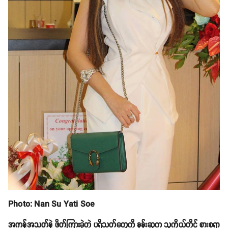
Photo: Nan Su Yati Soe
အကန့်အသတ်နဲ့ ဖိတ်ကြားခဲ့တဲ့ ပရိသတ်တွေကို နန်းဆုက သူကိုယ်တိုင် စားစရာ