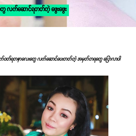
တွေ လက်ဆောင်ရတတ်တဲ့ ဖွေးဖွေး
မေက လက်ဝတ်ရတနာလေးတွေ လက်ဆောင်ပေးတတ်တဲ့ အမှတ်တရတွေ ပြောလာပါ