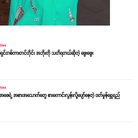
ities
ုပ်ရှင်တစ်ကားတင်တိုင်း အဘိုးကို သတိရတယ်ဆိုတဲ့ ဖွေးဖွေး
o
ities
း အဖေရဲ့ အစားအသောက်တွေ စားကောင်းလွန်းလို့ပျော်နေတဲ့ ဝတ်မှုန်ရွှေရည်
o