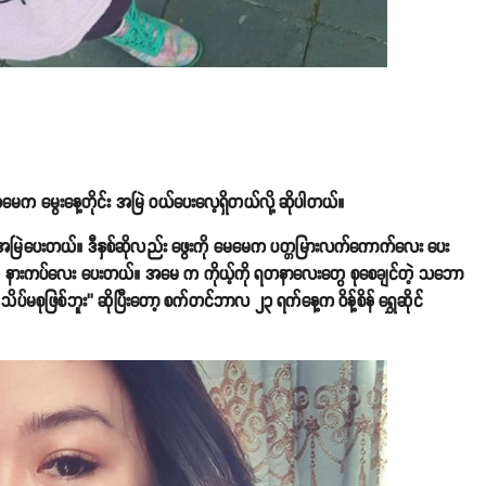
 မွေးနေ့တိုင်း အမြဲ ဝယ်ပေးလေ့ရှိတယ်လို့ ဆိုပါတယ်။
ခုအမြဲပေးတယ်။ ဒီနှစ်ဆိုလည်း ဖွေးကို မေမေက ပတ္တမြားလက်ကောက်လေး ပေး
္ဒိယ နားကပ်လေး ပေးတယ်။ အမေ က ကိုယ့်ကို ရတနာလေးတွေ စုစေချင်တဲ့ သဘော
စုဖြစ်ဘူး’’ ဆိုပြီးတော့ စက်တင်ဘာလ ၂၃ ရက်နေ့က ဝိန့်စိန် ရွှေဆိုင်