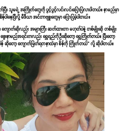
ီး သူမရဲ့ အကြိုက်တွေကို ပွင့်ပွင့်လင်းလင်းပြောပြလာပါတယ်။ နာမည်မှာ
န်ပါနေပြီလို့ မီဒီယာ အင်တာဗျူးတွေမှာ ပြောပြခဲ့ပါတယ်။
။ ကျောက်ဆိုလည်း အများကြီး ဆက်ထားတာ မဟုတ်ပဲနဲ့ တစ်မျိုးဆို တစ်မျိုး
ေးနာမည်အရင်းကလည်း ရွှေရည်ကိုဦးဆိုတော့ ရွှေကြိုက်တယ်။ ပြီးတော့
 ဆိုတော့ ကျောက်မြတ်ရတနာထဲမှာ စိန်ကို ကြိုက်တယ်’’ လို့ ဆိုပါတယ်။