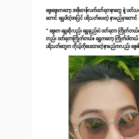
ဖွေးဖွေးကတော့ အဖိုးတန်လက်ဝတ်ရတနာတွေ နဲ့ ပတ်သက်ပြ
တောင် ရွှေပါတဲ့အပြင် ပရိသတ်ပေးတဲ့ နာမည်မှာတောင် စိ
‘’ ဖွေးက ရွှေဆိုလည်း ရွှေချည်းပဲ ဝတ်ရတာ ကြိုက်တယ်
တည်း ဝတ်ရတာကြိုက်တယ်။ ရွှေကတော့ ကြိုက်ပါတယ် ဖွ
ပရိသတ်တွေက ကိုယ့်ကိုပေးထားတဲ့နာမည်ကလည်း ဖွေးစိန်