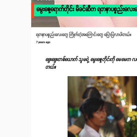
မွေးနေ့ရောက်တိုင်း မိခင်ဆီက ရတနာပစ္စည်းလေး
ရတနာပစ္စည်းလေးတွေ ကြိုက်တဲ့အကြောင်းတွေ ပြောပြလာပါတယ်။
7 years ago
ဖွေးဖွေးတစ်ယောက် သူမရဲ့ မွေးနေ့တိုင်းကို မေ
တယ်။