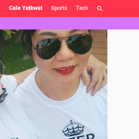
e
Cele Yatkwat
Sports
Tech