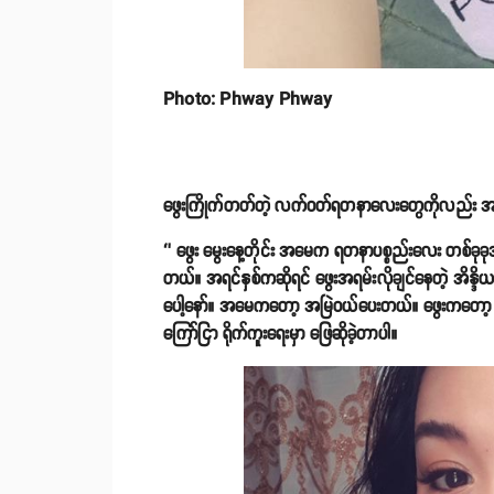
Photo: Phway Phway
ဖွေးကြိုက်တတ်တဲ့ လက်ဝတ်ရတနာလေးတွေကိုလည်း အမေက
‘’ ဖွေး မွေးနေ့တိုင်း အမေက ရတနာပစ္စည်းလေး တစ်ခု
တယ်။ အရင်နှစ်ကဆိုရင် ဖွေးအရမ်းလိုချင်နေတဲ့ အိန
ပေါ့နော်။ အမေကတော့ အမြဲဝယ်ပေးတယ်။ ဖွေးကတော့ သိပ်မ
ကြော်ငြာ ရိုက်ကူးရေးမှာ ဖြေဆိုခဲ့တာပါ။