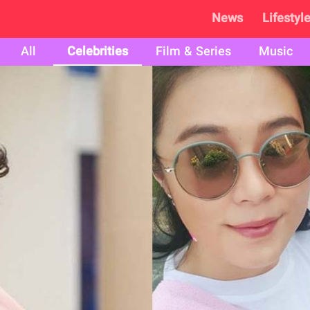
News
Lifestyl
All
Celebrities
Film & Series
Music