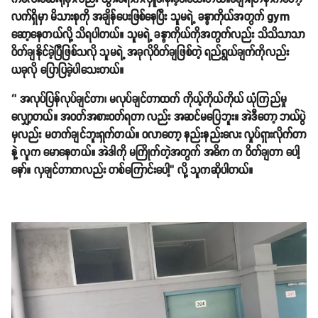
လက်ရှိမှာ မိသားစုကို အချိန်ပေးဖြစ်နေပြီး သူမရဲ့ ခန္ဓာကိုယ်အတွက် gym
ဆော့နေတယ်လို့ သိရပါတယ်။ သူမရဲ့ ခန္ဓာကိုယ်ကိုအတွက်လည်း သိသိသာသာ
ဝိတ်ချနိုင်ခဲ့ပြီဖြစ်သလို သူမရဲ့ အခုလိုဝိတ်ချဖြစ်တဲ့ ရည်ရွယ်ချက်ကိုလည်း
ယခုလို ပြောပြခဲ့ပါသေးတယ်။
‘’ အလုပ်ပြန်လုပ်ချင်တာ၊ မလုပ်ချင်တာထက် ကိုယ့်ကိုယ်ကိုယ် ယုံကြည်မှု
လျှော့တယ်။ အဝတ်အစားဝတ်ရတာ လည်း အဆင်မပြေဘူး။ အဲဒီတော့ ဘယ်ပွဲ
မှလည်း မတက်ချင်ဘူးရှက်တယ်။ ဝလာတော့ နည်းနည်းလေး လှုပ်ရှားလိုက်တာ
နဲ့ လူက မောနေတယ်။ အဲဒါကို မကြိုက်တဲ့အတွက် အဓိက က ဝိတ်ချတာ ပေါ့
နော်။ လှချင်တာကလည်း တစ်ကြောင်းပေါ့’’ လို့ သူကဆိုပါတယ်။