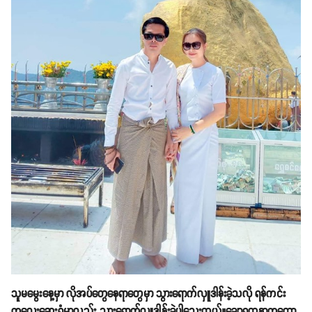
သူမမွေးနေ့မှာ လိုအပ်တွေနေရာတွေမှာ သွားရောက်လှူဒါန်းခဲ့သလို ရန်ကင်း
ကလေးဆေးရုံမှာလည်း သွားရောက်လှူဒါန်းခဲ့ပါသေးတယ်။ချောရတနာကတော့