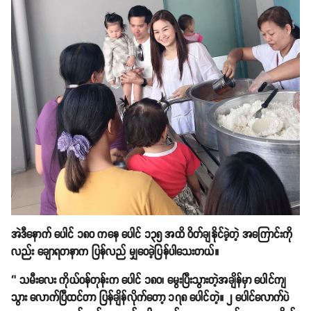
အဲဒီနောက် ပေါင် ၁၈၀ ကနေ ပေါင် ၁၃၅ အထိ ဝိတ်ချနိုင်ခဲ့တဲ့ အကြောင်းကို
လည်း ချောရတနာက ပြန်လည် မျှဝေခဲ့ပြန်ပါသေးတယ်။
‘’ သမီးလေး ကိုယ်ဝန်တုန်းက ပေါင် ၁၈၀၊ မွေးပြီးသွားတဲ့အချိန်မှာ ပေါင်ကျ
သွား လောက်ပြီထင်တာ ပြန်ချိန်လိုက်တော့ ၁၇၈ ပေါင်တဲ့။ ၂ ပေါင်လောက်ပဲ