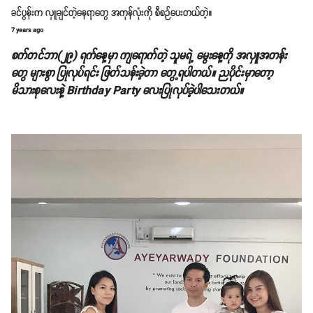
ခင်ပွန်းက လှူချင်တဲ့နေရာတွေ အကုန်လုံးကို စီစဉ်ပေးတယ်တဲ့။
7 years ago
စက်တင်ဘာ(၂၉) ရက်နေ့မှာ ကျရောက်တဲ့ သူမရဲ့ မွေးနေ့ကို အလှူအတန်း
တွေ များစွာ ပြုလုပ်ရင်း ဖြတ်သန်းခဲ့တာ တွေ့ရပါတယ်။ ညပိုင်းမှာတော့
မိသားစုလေးနဲ့ Birthday Party လေးပြုလုပ်ခဲ့ပါသေးတယ်။