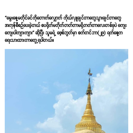
“မွေးနေ့မတိုင်ခင်ကိုတောက်လျှောက် ကိုယ်လှူချင်တာတွေသွားချင်တာတွေ
အကုန်စီစဉ်ပေးခဲ့တယ် စပရိုက်မတိုက်တတ်တာမရိုတတ်တာလေးတစ်ခုပဲ ကျေး
ကျေးပါကျားကျား” ဆိုပြီး သူမရဲ့ ဖေ့စ်ဘွတ်မှာ စက်တင်ဘာ(၂၉) ရက်နေ့က
ရေးသားထားတာတွေ့ရပါတယ်။