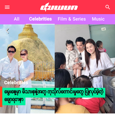
search
All
Celebrities
Film & Series
Music
arrow_back_ios
Celebrities
မွေးနေ့မှာ မိသားစုနဲ့အတူ ကုသိုလ်ကောင်းမှုတွေ ပြုလုပ်ခဲ့တဲ့
ချောရတနာ