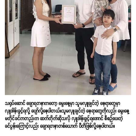
သရုပ်ဆောင် ချောရတနာကတော့ မွေးနေ့မှာ သူမလှူချင်တဲ့ နေရာတွေမှာ
လှူဒါန်းခွင့်ရလို့ ပျော်လို့နေပါတယ်။သူမလှူချင်တဲ့ နေရာတွေကိုလည်း မွေးနေ့
မတိုင်ခင်ကတည်းက ဆက်တိုက်ဆိုသလို လှူဒါန်းခွင့်ရအောင် စီစဉ်ပေးတဲ့
ခင်ပွန်းကြောင့်လည်း ချောရတနာတစ်ယောက် ပီတိဖြစ်လို့နေပါတယ်။