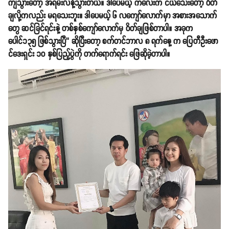
ကျသွားတော့ အရမ်းလန့်သွားတယ်။ ဒါပေမယ့် ကလေးက ငယ်သေးတော့ ဝိတ်
ချလို့ကလည်း မရသေးဘူး။ ဒါပေမယ့် ၆ လကျော်လောက်မှာ အစားအသောက်
တွေ ဆင်ခြင်ရင်းနဲ့ တစ်နှစ်ကျော်လောက်မှ ဝိတ်ချဖြစ်တာပါ။ အခုက
ပေါင်၁၃၅ ဖြစ်သွားပြီ’’ ဆိုပြီးတော့ စက်တင်ဘာလ ၈ ရက်နေ့ က ပြေတီဦးဖော
င်ဒေးရှင်း ၁၀ နှစ်ပြည့်ပွဲကို တက်ရောက်ရင်း ဖြေဆိုခဲ့တာပါ။