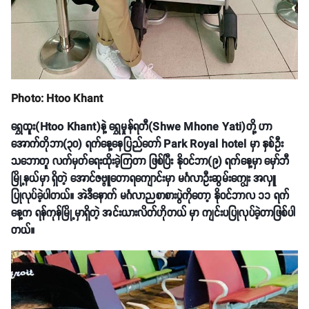
Photo: Htoo Khant
ရွှေထူး(Htoo Khant)နဲ့ ရွှေမှုန်ရတီ(Shwe Mhone Yati)တို့ ဟာ
အောက်တိုဘာ(၃၀) ရက်နေ့နေပြည်တော် Park Royal hotel မှာ နှစ်ဦး
သဘောတူ လက်မှတ်ရေးထိုးခဲ့ကြတာ ဖြစ်ပြီး နိုဝင်ဘာ(၉) ရက်နေ့မှာ မှော်ဘီ
မြို့နယ်မှာ ရှိတဲ့ အောင်ဇဗ္ဗူတောရကျောင်းမှာ မင်္ဂလာဦးဆွမ်းကျွေး အလှူ
ပြုလုပ်ခဲ့ပါတယ်။ အဲဒီနောက် မင်္ဂလာညစာစားပွဲကိုတော့ နိုဝင်ဘာလ ၁၁ ရက်
နေ့က ရန်ကုန်မြို့မှာရှိတဲ့ အင်းယားလိတ်ဟိုတယ် မှာ ကျင်းပပြုလုပ်ခဲ့တာဖြစ်ပါ
တယ်။