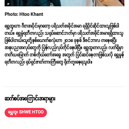
Photo: Htoo Khant
ရွှေထူးဟာ ဂီတအပိုင်းမှာတော့ ပရိသတ်အခိုင်အမာ ရရှိပိုင်ဆိုင်ထားသူဖြစ်ပါ
တယ်။ ရွှေမှုံရတီကလည်း သရုပ်ဆောင်ဘက်မှာ ပရိသတ်အခိုင်အမာရရှိထားသူ
ဖြစ်ပါတယ်။သူတို့နှစ်ယောက်စလုံးဟာ ၂၀၁၈ ခုနှစ် ဒီဇင်ဘာလ ကနေစပြီး
အနုပညာအလုပ်တွေကို ပြန်လည်လုပ်ကိုင်နေပါပြီ။ ရွှေထူးကလည်း လက်ရှိမှာ
တတိယမြောက် တစ်ကိုယ်တော်အခွေ အတွက် ပြင်ဆင်နေတာဖြစ်သလို ရွှေမှုန်
ရတီကလည်း ရုပ်ရှင်ဇာတ်ကားကြီးတွေ ရိုက်ကူးနေရသူပါ။
ဆက်စပ်အကြောင်းအရာများ
ရွှေထူး SHWE HTOO