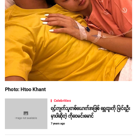
Photo: Htoo Khant
Celebrities
ရင့်ကျက်သူတစ်ယောက်အဖြစ် ရွှေထူးကို မြင်ရဦး
မှာပါဆိုတဲ့ ကိုဝေမင်းမောင်
7 years ago