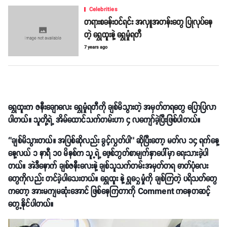
Celebrities
တရားစခန်းဝင်ရင်း အလှူအတန်းတွေ ပြုလုပ်နေ
တဲ့ ရွှေထူးနဲ့ ရွှေမှုံရတီ
7 years ago
ရွှေထူးက ဇနီးချောလေး ရွှေမှုံရတီကို ချစ်မိသွားတဲ့ အမှတ်တရတွေ ပြောပြလာ
ပါတယ်။ သူတို့ရဲ့ အိမ်ထောင်သက်တမ်းဟာ ၄ လကျော်ခဲ့ပြီးဖြစ်ပါတယ်။
‘’ချစ်မိသွားတယ်။ အပြစ်ဆိုလည်း ခွင့်လွှတ်ပါ’’ ဆိုပြီးတော့ မတ်လ ၁၄ ရက်နေ့
နေ့လယ် ၁ နာရီ ၁၀ မိနစ်က သူ့ရဲ့ ဖေ့စ်ဘွတ်စာမျက်နှာပေါ်မှာ ရေးသားခဲ့ပါ
တယ်။ အဲဒီနောက် ချစ်ဇနီးလေးနဲ့ ချစ်သူသက်တမ်းအမှတ်တရ ဓာတ်ပုံလေး
တွေကိုလည်း တင်ခဲ့ပါသေးတယ်။ ရွှေထူး နဲ့ ရွှွှေမှုံကို ချစ်ကြတဲ့ ပရိသတ်တွေ
ကတော့ အားမကျမဆုံးအောင် ဖြစ်နေကြတာကို Comment ကနေတဆင့်
တွေ့နိုင်ပါတယ်။