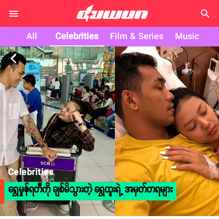
search
All
Celebrities
Film & Series
Music
arrow_back_ios
Celebrities
ရွှေမှုန်ရတီကို ချစ်မိသွားတဲ့ ရွှေထူးရဲ့ အမှတ်တရများ