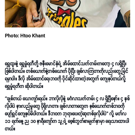
Photo: Htoo Khant
ရွှေထူးနဲ့ ရွှေမှုံရတီတို့ ဇနီးမောင်နှံရဲ့ အိမ်ထောင်သက်တမ်းကတော့ ၄ လရှိပြီး
ဖြစ်ပါတယ်။ တစ်ယောက်နဲ့တစ်ယောက် ပိုပြီး ချစ်လာကြတာကိုလည်းတွေ့မြင်
ရမှာပါ။ ဒီလို အိမ်ထောင်ရေးဘဝကို ပိုင်ဆိုင်ထားတဲ့အတွက် ကျေနပ်တယ်လို့
ရွှေမှုံရတီက ဆိုပါတယ်။
‘’ချစ်တယ် ယောကျာ်းရယ်။ ဘာလိုလိုနဲ့ မင်္ဂလာသက်တမ်း ၄ လ ရှိပြီနော်။ ၄ နှစ်
လိုပါပဲ နားလည်မှုတွေ ပိုရှိလာတာ၊ ချစ်လာတာတွေက နစ်ယောက်တစ်ဘဝကို
ပျော်ရွှင်ကျေနပ်မိပါတယ်။ ဒီဘဝက ဘုရားပေးတဲ့ဆုတစ်ခုလိုပါပဲ’’ လို့ မတ်လ
၁၁ ရက်နေ့ ည ၁၀ နာရီကျော်က သူ့ရဲ့ ဖေ့စ်ဘွတ်စာမျက်နှာမှာ ရေးသားထားပါ
တယ်။