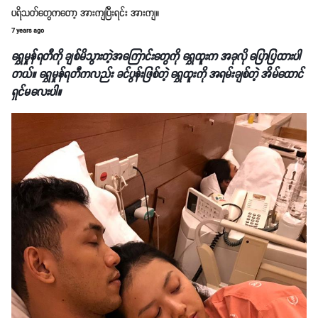
ပရိသတ်တွေကတော့ အားကျပြီးရင်း အားကျ။
7 years ago
ရွှေမှုန်ရတီကို ချစ်မိသွားတဲ့အကြောင်းတွေကို ရွှေထူးက အခုလို ပြောပြထားပါ
တယ်။ ရွှေမှုန်ရတီကလည်း ခင်ပွန်းဖြစ်တဲ့ ရွှေထူးကို အရမ်းချစ်တဲ့ အိမ်ထောင်
ရှင်မလေးပါ။