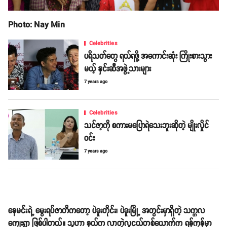
Photo: Nay Min
Celebrities
ပရိသတ်တွေ ရယ်ရဖို့ အကောင်းဆုံး ကြိုးစားသွား
မယ့် နှင်းဆီအဖွဲ့သားများ
7 years ago
Celebrities
သင်ဇာ့ကို စကားမပြောရဲသေးဘူးဆိုတဲ့ မျိုးလှိုင်
ဝင်း
7 years ago
နေမင်းရဲ့ မွေးရပ်ဇာတိကတော့ ပဲခူးတိုင်း၊ ပဲခူးမြို့ အတွင်းမှာရှိတဲ့ သက္ကလ
ကျေးရွာ ဖြစ်ပါတယ်။ သူဟာ နယ်က လာတဲ့လူငယ်တစ်ယောက်က ရန်ကုန်မှာ