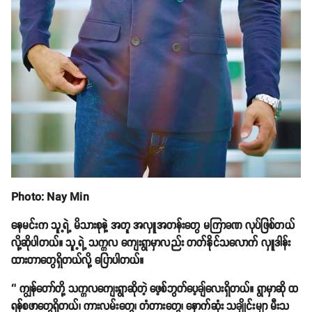
Photo: Nay Min
နေမင်းက သူ့ရဲ့ မိသားစုနဲ့ အတူ အလှူအတန်းတွေ မကြာခဏ လုပ်ဖြစ်တယ်
လို့ဆိုပါတယ်။ သူ့ရဲ့ သက္ကလ ကျေးရွာမှာလည်း တတ်နိုင်သလောက် လှူဒါန်း
ထားတာတွေရှိတယ်လို့ ပြောပါတယ်။
‘’ ကျွန်တော်တို့ သက္ကလကျေးရွာဆိုတဲ့ ဖေ့စ်ဘွတ်ပေ့ချ်လေးရှိတယ်။ ရွာမှာဆို ထ
ရန်စဖာတွေရှိတယ်၊ ကားလမ်းတွေ၊ တံတားတွေ၊ နောက်ဆုံး သချိုင်းမျာ မီးသ