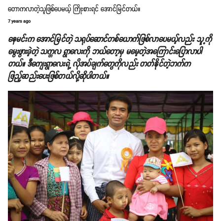
တောကလာတဲ့သူဖြစ်ပေမယ့် ကြိုးစားရင် အောင်မြင်တယ်။
7 years ago
နေမင်းက အောင်မြင်တဲ့ သရုပ်ဆောင်တစ်ယောက်ဖြစ်လာပေမယ့်လည်း သူ့ကို
မွေးဖွားခဲ့တဲ့ သက္ကလ ရွာလေးကို ဘယ်တော့မှ မမေ့တဲ့အကြောင်းပြောလာပါ
တယ်။ ဒီကျေးရွာလေးရဲ့ လိုအပ်ချက်တွေကိုလည်း တတ်နိုင်တဲ့ဘက်က
ဖြည့်ဆည်းပေးဖြစ်တယ်လို့ဆိုပါတယ်။