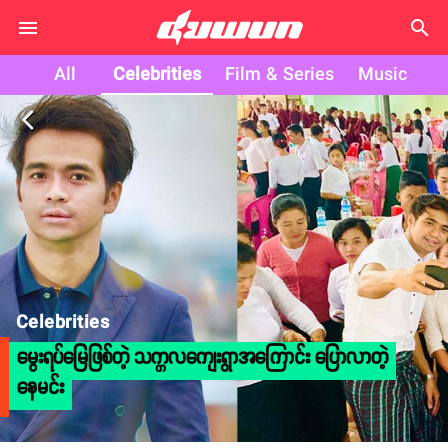
search
All
Celebrities
Film & Series
Music
arrow_back_ios
Celebrities
မွေးရပ်မြေဖြစ်တဲ့ သက္ကလကျေးရွာအကြောင်း ပြောလာတဲ့
နေမင်း