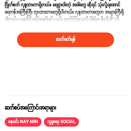
ဂြိုဟ်စက် လှူထားတာရှိတယ်။ ရေရှားပါးတဲ့ အခါတွေ ဆိုရင် သုံးလို့ရအောင်
ရေကန်အကြီးကြီး တူးထားတာတွေရှိပါတယ်။ လှူထားတာတွေက အများကြီးရှိ
ပါတယ်။ လှူတိုင်းပြောနေမိရင်လည်း ထုတ်ကြွားသလို ဖြစ်မှာ စိုးလို့ပါ’’ လို့
ဆက်လက်ဖြေဆိုခဲ့ပါတယ်။
ဆက်ဖတ်ရန်
ဆက်စပ်အကြောင်းအရာများ
နေမင်း NAY MIN
လူမှုရေး SOCIAL