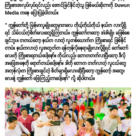
ကြိုးစားအလုပ်လုပ်ရင်လည်း အောင်မြင်နိုင်တဲ့သူ ဖြစ်မယ်ဆိုတာကို Duwun
Media ကနေ ပြောပြခဲ့ပါတယ်။
‘’ ကျွန်တော်တို့ မြန်မာလူမျိုးတွေမှာကလေ ကိုယ့်ကိုယ်ကိုယ် နယ်က လာလို့ရှိ
ရင် သိမ်ငယ်တဲ့စိတ်လေးတွေရှိကြတယ်။ ကျွန်တော်ကတော့ အဲဒါမျိုး မဖြစ်စေ
ချင်ဘူး။ တကယ်တော့ နယ်က လာတဲ့ လူတစ်ယောက်က ကြိုးစားရင် ဖြစ်နိုင်
တာပဲ။ နယ်ကလာတဲ့ လူအတွက်က ရန်ကုန်လိုနေရာမျိုးလာလို့ရှိရင် တော်တော်
လေးကို ကြိုးစားရတယ်ပေါ့နော်။ ကိုယ်လည်း တောကတက်လာပြီးတော့ ဒီလို
အခြေအနေကို ရောက်တယ်ပေါ့နော်။ ဒါကို တောက တက်လာတဲ့ လူငယ်တွေ
အကုန်လုံးက ကြိုးစားချင်တဲ့ စိတ်များရှိမလားဆိုပြီးတော့ ကျွန်တော့် အတွေး
လေးနဲ့ ကျွန်တော် ဖြေကြည့်တာပေါ့နော်’’ လို့ ဆိုပါတယ်။