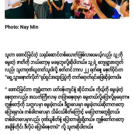
Photo: Nay Min
သူဟာ အောင်မြင်တဲ့ သရုပ်ဆောင်တစ်ယောက်ဖြစ်လာပေမယ့်လည်း သူ့ကို
မွေးတဲ့ ဇာတိကို ဘယ်တော့မှ မမေ့ဘူးလို့ဆိုပါတယ်။ သူ့ရဲ့ ကျေးရွာအတွက်
လည်း သူဟာဂုဏ်ယူတတ်သူပါလို့ စက်တင်ဘာလ ၂၂ ရက်နေ့ မနက်ပိုင်းက
‘’ရှေ့သွားနောက်လိုက်’’ရုပ်ရှင်အထူးပြပွဲကို တက်ရောက်ရင်းဖြေဆိုခဲ့တာပါ။
‘’ အောင်မြင်တာ ကျရှုံးတာက ပတ်ဝန်းကျင်နဲ့ ဆိုင်တယ်။ ကိုယ့်ကို မွေးခဲ့တဲ့
နေရာကလည်း အသက်ကြီးလာမှ တခြားနေရာမှာ မွေးတယ်လို့ပြောလို့မှမရတာ။
ကျွန်တော့်ကို သက္ကလမှာ မွေးခဲ့တယ်။ ဒီရွာလေးမှာ မွေးခဲ့တယ်ဆိုတာကတော့
ပြောရမှာပဲ။ တစ်ခါတလေမှာ သိမ်ငယ်စိတ်ကြောင့် မပြောတာတွေရှိတယ်၊
တစ်ခါတလေမှာလည်း ဂုဏ်ယူစိတ်နဲ့ ပြောတာမျိုးရှိတယ်။ ကျွန်တော်ကတော့
အချိန်တိုင်း ဒီလိုပဲ ပြောမိနေတာပဲ’’ လို့ သူကဆိုပါတယ်။