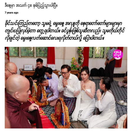
ဒီနေ့မှာ အသက် ၄၈ နှစ်ပြည့်သွားပါပြီ။
7 years ago
ခိုင်သင်းကြည်ကတော့ သူမရဲ့ မွေးနေ့ အလှူကို နေရာတော်တော်များများမှာ
ကျင်းပပြုလုပ်ခဲ့တာ တွေ့ရပါတယ်။ ခင်ပွန်းဖြစ်သူဆီကလည်း သူမကိုယ်တိုင်
လိုချင်တဲ့ မွေးနေ့လက်ဆောင်လေးရလိုက်တယ်လို့ ပြောပါတယ်။