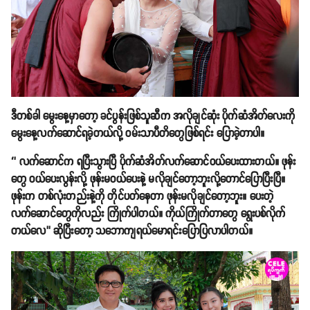
ဒီတစ်ခါ မွေးနေ့မှာတော့ ခင်ပွန်းဖြစ်သူဆီက အလိုချင်ဆုံး ပိုက်ဆံအိတ်လေးကို
မွေးနေ့လက်ဆောင်ရခဲ့တယ်လို့ ဝမ်းသာပီတိတွေဖြစ်ရင်း ပြောခဲ့တာပါ။
‘’ လက်ဆောင်က ရပြီးသွားပြီ ပိုက်ဆံအိတ်လက်ဆောင်ဝယ်ပေးထားတယ်။ ဖုန်း
တွေ ဝယ်ပေးလွန်းလို့ ဖုန်းမဝယ်ပေးနဲ့ မလိုချင်တော့ဘူးလို့တောင်ပြောပြီးပြီ။
ဖုန်းက တစ်လုံးတည်းနဲ့ကို တိုင်ပတ်နေတာ ဖုန်းမလိုချင်တော့ဘူး။ ပေးတဲ့
လက်ဆောင်တွေကိုလည်း ကြိုက်ပါတယ်။ ကိုယ်ကြိုက်တာတွေ ရွေးပစ်လိုက်
တယ်လေ’’ ဆိုပြီးတော့ သဘောကျရယ်မောရင်းပြောပြလာပါတယ်။