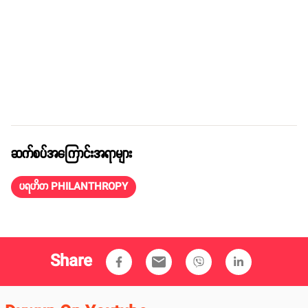
ဆက်စပ်အကြောင်းအရာများ
ပရဟိတ PHILANTHROPY
Share
email