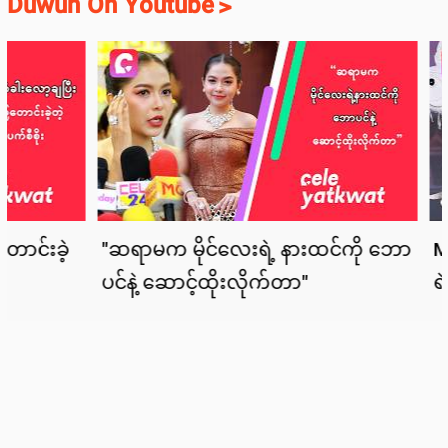
Duwun On Youtube
>