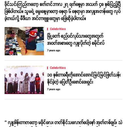
ခိုင်သင်းကြည်ကတော့ စက်တင်ဘာလ ၂၇ ရက်နေ့မှာ အသက် ၄၈ နှစ်ပြည့်ပြီ
ဖြစ်ပါတယ်။ သူမရဲ့ မွေးနေ့မှာတော့ နေရာ ၆ နေရာမှာ အလှူအတန်းတွေ လုပ်
ခဲ့တယ်လို့ မီဒီယာ အင်တာဗျူးတွေမှာ ဖြေဆိုခဲ့ပါတယ်။
Celebrities
မြို့တော် စည်ပင်လုပ်သားတွေအတွက်
အဝတ်အစားတွေ လှူလိုက်တဲ့ စမိုင်းလ်
7 years ago
Celebrities
၁၀ နှစ်တာခရီးကိုအောင်အောင်မြင်မြင်ဖြတ်သန်း
နိုင်ခဲ့တဲ့ ပြေတီဦးဖောင်ဒေးရှင်း
7 years ago
‘’ လှူဒါန်းတာကတော့ မခိုင်လေး တတ်နိုင်သလောက်ပေါ့နော် အုတ်တစ်ချပ်၊ သဲ