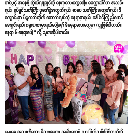
တစ်ပွင့် အနေနဲ့ ကိုယ်လှူချင်တဲ့ နေရာလေးတွေပေါ့။ မေတ္တာသိင်္ဂဟ အသင်း
ရယ်၊ ရုပ်ရှင်သက်ကြီး ပူဇော်ပွဲအတွက်ရယ်၊ စာပေ သက်ကြီးအတွက်ရယ်၊ ဒီ
ကျောင်းမှာ ပိဋကတ်တိုက် ဆောက်လုပ်တဲ့ နေရာမှာရယ်၊ ဒေါ်ခင်ကြည်ဖောင်
ဒေးရှင်းရယ်၊ ဂရုဏာကမ္ဘာရယ်ပေါ့နော် ဒီနေရာလေးတွေမှာ လှူဖြစ်ပါတယ်။
နေရာ ၆ နေရာပေါ့ ’’ လို့ သူကဆိုပါတယ်။
မွေးနေ့ အလှူကိုတော့ မိသားစုတွေ၊ အမျိုးတွေနဲ့ သာ ဖြတ်သန်းဖြစ်တယ်လို့