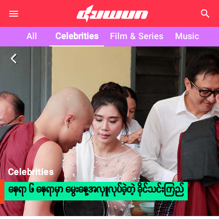
search
All
Celebrities
Film & Series
Music
arrow_back_ios
Celebrities
နေရာ ၆ နေရာမှာ မွေးနေ့အလှူလုပ်ခဲ့တဲ့ ခိုင်သင်းကြည်