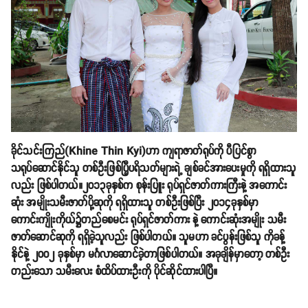
ခိုင်သင်းကြည်(Khine Thin Kyi)ဟာ ကျရာဇာတ်ရုပ်ကို ပီပြင်စွာ
သရုပ်ဆောင်နိုင်သူ တစ်ဦးဖြစ်ပြီ့ပရိသတ်များရဲ့ ချစ်ခင်အားပေးမှုကို ရရှိထားသူ
လည်း ဖြစ်ပါတယ်။၂၀၁၃ခုနှစ်က စုန်းပြူး ရုပ်ရှင်ဇာတ်ကားကြီးနဲ့ အကောင်း
ဆုံး အမျိုးသမီးဇာတ်ပို့ဆုကို ရရှိထားသူ တစ်ဦးဖြစ်ပြီး ၂၀၁၄ခုနှစ်မှာ
ကောင်းကျိုးကိုယ်၌တည်စေမင်း ရုပ်ရှင်ဇာတ်ကား နဲ့ ကောင်းဆုံးအမျိုး သမီး
ဇာတ်ဆောင်ဆုကို ရရှိခဲ့သူလည်း ဖြစ်ပါတယ်။ သူမဟာ ခင်ပွန်းဖြစ်သူ ကိုခန့်
နိုင်နဲ့ ၂၀၀၂ ခုနှစ်မှာ မင်္ဂလာဆောင်ခဲ့တာဖြစ်ပါတယ်။ အခုချိန်မှာတော့ တစ်ဦး
တည်းသော သမီးလေး စံထိပ်ထားဦးကို ပိုင်ဆိုင်ထားပါပြီ။