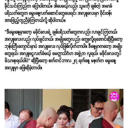
ခိုင်သင်းကြည်က ပြောပါတယ်။ ဒါပေမယ့်လည်း သူမကို ချစ်တဲ့ အမာခံ
ပရိသတ်တွေက မွေးနေ့လက်ဆောင်တွေပေးရင်း အလှူလေးမှာ ဝိုင်းဝန်း
အားဖြည့်ကူညီခဲ့ကြတယ်လို့ ဆိုပါတယ်။
‘’ဒီမွေးနေ့မှာတော့ မခိုင်လေးရဲ့ ချစ်ပရိသတ်တွေကလည်း လာချင်ကြတယ်၊
အလှူလေးလည်း လုပ်ချင်တယ်၊ အမျိုးတွေလည်း ကျွေးလို့ရအောင်ဆိုပြီးတော့
ဘုန်းကြီးကျောင်းမှာပဲ အလှူလေး လုပ်ဖြစ်လိုက်တာပါ။ ဒီနေ့မှာကတော့ အမျိုး
တွေရယ်၊ အလှူငွေလက်ခံမယ့် မေတ္တာသိင်္ဂဟ အဖွဲ့က လူရယ်၊ မခိုင်လေးတု့ိ
မိသားစုရယ်ပါပဲ’’ ဆိုပြီးတော့ စက်တင်ဘာလ ၂၇ ရက်နေ့ မနက်က မွေးနေ့
အလှူမှာ ဖြေဆိုခဲ့တာပါ။