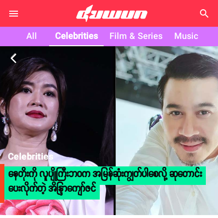
search
All
Celebrities
Film & Series
Music
arrow_back_ios
Celebrities
နေတိုးကို လူပျိုကြီးဘဝက အမြန်ဆုံးကျွတ်ပါစေလို့ ဆုတောင်း
ပေးလိုက်တဲ့ အိန္ဒြာကျော်ဇင်