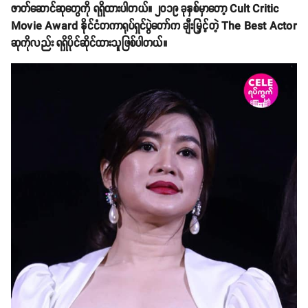
ဇာတ်ဆောင်ဆုတွေကို ရရှိထားပါတယ်။ ၂၀၁၉ ခုနှစ်မှာတော့ Cult Critic
Movie Award နိုင်ငံတကာရုပ်ရှင်ပွဲတော်က ချီးမြှင့်တဲ့ The Best Actor
ဆုကိုလည်း ရရှိပိုင်ဆိုင်ထားသူဖြစ်ပါတယ်။