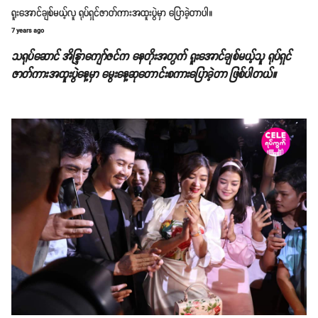
ရူးအောင်ချစ်မယ့်လူ ရုပ်ရှင်ဇာတ်ကားအထူးပွဲမှာ ပြောခဲ့တာပါ။
7 years ago
သရုပ်ဆောင် အိန္ဒြာကျော်ဇင်က နေတိုးအတွက် ရူးအောင်ချစ်မယ့်သူ ရုပ်ရှင်
ဇာတ်ကားအထူးပွဲနေ့မှာ မွေးနေ့ဆုတောင်းစကားပြောခဲ့တာ ဖြစ်ပါတယ်။