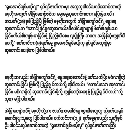
“ရူးအောင်ချစ်မယ့်လူ” ရုပ်ရှင်ဇာတ်ကားမှာ အတူတူပါဝင်သရုပ်ဆောင်ထားတဲ့
နေတိုးအတွက် အိန္ဒြာကျော်ဇင်က မွေးနေ့ဆုတောင်းစကား ပြောခဲ့တာပါ။
အသက်(၃၈)နှစ်ပြည့်ပြီ ဖြစ်တဲ့ နေတိုးအတွက် အိန္ဒြာကျော်ဇင်ရဲ့ မွေးနေ့
ဆုတောင်းက “အောင်မြင်မှုတွေအကယ်ဒမီပေါင်းများစွာနဲ့ စိတ်၏ချမ်းသာ
ခြင်း၊ကိုယ်၏ကျန်းမာခြင်းနဲ့ ပြည့်စုံပါစေ။ လူပျိုကြီး ဘဝက အမြန်ဆုံးကျွတ်ပါ
စေလို့” စက်တင်ဘာ(၈)ရက်နေ့ ရူးအောင်ချစ်မယ့်လူ ရုပ်ရှင်အထူးပွဲမှာ
ဆုတောင်းပေးခဲ့တာ ဖြစ်ပါတယ်။
နေတိုးကလည်း အိန္ဒြာကျော်ဇင်ရဲ့ မွေးနေ့ဆုတောင်းနဲ့ ပတ်သက်ပြီး မင်္ဂလာရှိတဲ့
ဆုတောင်းခြင်း ဖြစ်လို့ ပြည့်ချင်တယ်လို့ ဆိုပါတယ်။ “ကောင်းသော ဆုတောင်း
ခြင်း၊ မင်္ဂလာရှိတဲ့ ဆုတောင်းခြင်းမို့လို့ ကျွန်တော့်အနေနဲ့ ပြည့်ချင်ပါတယ်”လို့
သူက ပြောပါတယ်။
အိန္ဒြာကျော်ဇင်နဲ့ နေတိုးတို့ဟာ ဇာတ်ကားပေါင်းများစွာပါအတူတူ တွဲဖက်သရုပ်
ဆောင်ဖူူးသူတွေ ဖြစ်ပါတယ်။ စက်တင်ဘာ(၁၂) ရက်နေ့မှာလည်း သူတို့နှစ်
ဦး ပါဝင်သရုပ်ဆောင်ထားတဲ့ “ရူးအောင်ချစ်မယ့်လူ” ရုပ်ရှင်ဇာတ်ကားကြီး