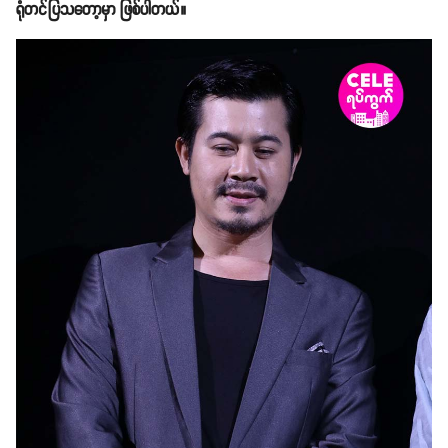
ရုံတင်ပြသတော့မှာ ဖြစ်ပါတယ်။