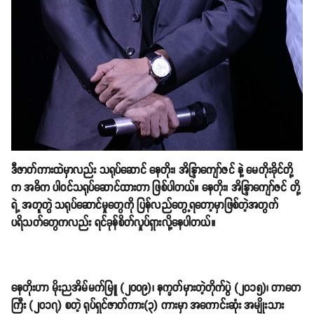
ဒီဇာတ်ကားထဲမှာလည်း သရုပ်ဆောင် နေတိုး၊ အိန္ဒြာကျော်ဇင် နဲ့ မေတိုးခိုင်တို့
က အဓိက ပါဝင်သရုပ်ဆောင်ထားတာ ဖြစ်ပါတယ်။ နေတိုး၊ အိန္ဒြာကျော်ဇင် တို့
ရဲ့ အတူတွဲ သရုပ်ဆောင်မှုတွေကို ပြန်လည်တွေ့ရတော့မှာဖြစ်တဲ့အတွက်
ပရိသတ်တွေကလည်း ရင်ခုန်စိတ်လှုပ်ရှားလို့နေပါတယ်။
နေတိုးဟာ မိုးညအိမ်မက်မြူ (၂၀၀၉)၊ နက္ခတ်မှားတဲ့တိုက်ပွဲ (၂၀၁၅)၊ တာတေ
ကြီး (၂၀၁၇) စတဲ့ ရုပ်ရှင်ဇာတ်ကား(၃) ကားမှာ အကောင်းဆုံး အမျိုးသား