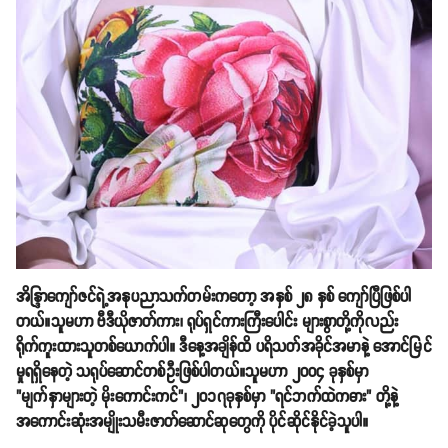
အိန္ဒြာကျော်ဇင်ရဲ့အနုပညာသက်တမ်းကတော့ အနှစ် ၂၈ နှစ် ကျော်ပြီဖြစ်ပါ
တယ်။သူမဟာ ဗီဒီယိုဇာတ်ကား၊ ရုပ်ရှင်ကားကြီးပေါင်း များစွာတို့ကိုလည်း
ရိုက်ကူးထားသူတစ်ယောက်ပါ။ ဒီနေ့အချိန်ထိ ပရိသတ်အခိုင်အမာနဲ့ အောင်မြင်
မှုရရှိနေတဲ့ သရုပ်ဆောင်တစ်ဦးဖြစ်ပါတယ်။သူမဟာ ၂၀၀၄ ခုနှစ်မှာ
"မျက်နှာများတဲ့ မိုးကောင်းကင်"၊ ၂၀၁၇ခုနှစ်မှာ "ရင်ဘက်ထဲကဓား" တို့နဲ့
အကောင်းဆုံးအမျိုးသမီးဇာတ်ဆောင်ဆုတွေကို ပိုင်ဆိုင်နိုင်ခဲ့သူပါ။