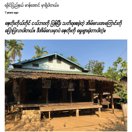
ရခိုင်ပြည်နယ် မာန်အောင် မှာရှိပါတယ်။
7 years ago
နေတိုးကိုယ်တိုင် ငယ်ဘဝကို ပြန်ပြီး သတိရစေခဲ့တဲ့ အိမ်လေးအကြောင်းကို
ပြောပြလာပါတယ်။ ဒီအိမ်လေးမှာပဲ နေတိုးကို မွေးဖွားခဲ့တာပါတဲ့။