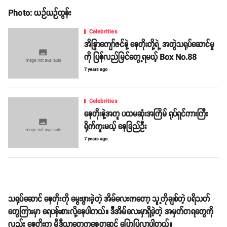
Photo: ယဉ်ယဉ်ထွန်း
Celebrities
အိန္ဒြာကျော်ဇင်နဲ့ နေတိုးတို့ရဲ့ အတွဲသရုပ်ဆောင်မှု
ကို ပြန်လည်မြင်တွေ့ရမယ့် Box No.88
7 years ago
Celebrities
နေတိုးနဲ့အတူ ပထမဆုံးအကြိမ် ရုပ်ရှင်ကားကြီး
ရိုက်ကူးမယ့် နေခြည်ဦး
7 years ago
သရုပ်ဆောင် နေတိုးကို မွေးဖွားခဲ့တဲ့ အိမ်လေးကတော့ သူ့ကိုချစ်တဲ့ ပရိသတ်
တွေကြားမှာ ရေပန်းစားလို့နေပါတယ်။ ဒီအိမ်လေးမှာရှိခဲ့တဲ့ အမှတ်တရတွေကို
လည်း နေတိုးက မီဒီယာတွေကနေတဆင့် ပြောပြလာပါတယ်။