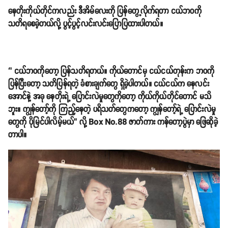
နေတိုးကိုယ်တိုင်ကလည်း ဒီအိမ်လေးကို ပြန်တွေ့လိုက်ရတာ ငယ်ဘဝကို
သတိရစေခဲ့တယ်လို့ ပွင့်ပွင့်လင်းလင်းပြောပြထားပါတယ်။
‘’ ငယ်ဘဝကိုတော့ ပြန်သတိရတယ်။ ကိုယ်တောင်မှ ငယ်ငယ်တုန်းက ဘဝကို
ပြန်ပြီးတော့ သတိပြန်ရတဲ့ ခံစားချက်တွေ ရှိခဲ့ပါတယ်။ ငယ်ငယ်က နေလင်း
အောင်နဲ့ အခု နေတိုးရဲ့ ပြောင်းလဲမှုတွေကိုတော့ ကိုယ်ကိုယ်တိုင်တောင် မသိ
ဘူး။ ကျွန်တော့်ကို ကြည့်နေတဲ့ ပရိသတ်တွေကတော့ ကျွန်တော့်ရဲ့ ပြောင်းလဲမှု
တွေကို ပိုမြင်ပါလိမ့်မယ်’’ လို့ Box No.88 ဇာတ်ကား ကန်တော့ပွဲမှာ ဖြေဆိုခဲ့
တာပါ။