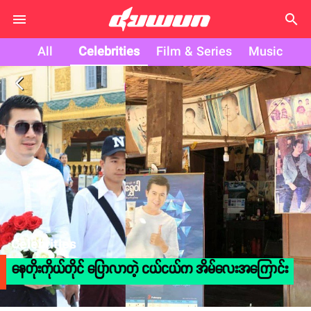
search
All
Celebrities
Film & Series
Music
arrow_back_ios
Celebrities
နေတိုးကိုယ်တိုင် ပြောလာတဲ့ ငယ်ငယ်က အိမ်လေးအကြောင်း