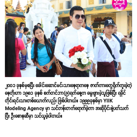
၂၀၀၁ ခုနှစ်မှစပြီး ခေါင်းဆောင်မင်းသားနေရာကနေ ဇာတ်ကားတွေရိုက်ကူးခဲ့တဲ့
နေတိုးဟာ ၁၉၈၁ ခုနှစ် စက်တင်ဘာ(၉)ရက်နေ့က မွေးဖွားခဲ့သူဖြစ်ပြီး ရခိုင်
တိုင်းရင်းသားတစ်ယောက်လည်း ဖြစ်ပါတယ်။ ၁၉၉၉ခုနှစ်မှာ YIIK
Modeling Agency မှာ သင်တန်းတက်ရောက်ခဲ့ကာ အဆိုပိုင်းနဲ့ပတ်သက်
ပြီး ဦးစောနုဆီမှာ သင်ယူခဲ့ပါတယ်။