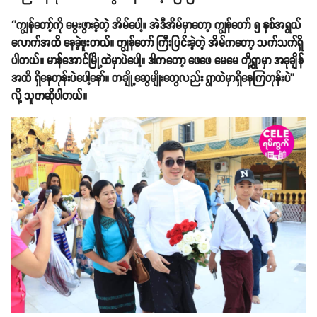
‘’ကျွန်တော့်ကို မွေးဖွားခဲ့တဲ့ အိမ်ပေါ့။ အဲဒီအိမ်မှာတော့ ကျွန်တော် ၅ နှစ်အရွယ်
လောက်အထိ နေခဲ့ဖူးတယ်။ ကျွန်တော် ကြီးပြင်းခဲ့တဲ့ အိမ်ကတော့ သက်သက်ရှိ
ပါတယ်။ မာန်အောင်မြို့ထဲမှာပဲပေါ့။ ဒါကတော့ ဖေဖေ မေမေ တို့ရွာမှာ အခုချိန်
အထိ ရှိနေတုန်းပဲပေါ့နော်။ တချို့ဆွေမျိုးတွေလည်း ရွာထဲမှာရှိနေကြတုန်းပဲ’’
လို့ သူကဆိုပါတယ်။