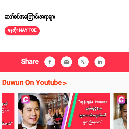
ဆက်စပ်အကြောင်းအရာများ
နေတိုး NAY TOE
Share
email
Duwun On Youtube
>