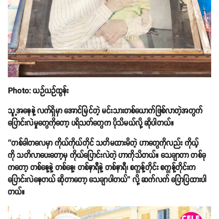
Photo: ယဉ်ယဉ်ထွန်း
သူ့အနေနဲ့ လက်ရှိမှာ အောင်မြင်တဲ့ မင်းသားတစ်ယောက်ဖြစ်လာတဲ့အတွက်
ပြောင်းလဲမှုတွေကိုတော့ ပရိသတ်တွေက ပိုသိမယ်လို့ ဆိုပါတယ်။
‘’တစ်ခါတလေမှာ ကိုယ်ကိုယ်တိုင် သတိမထားမိတဲ့ ဟာတွေကိုလည်း ကိုယ့်
ကို သတိလာပေးတော့မှ ကိုယ်ပြောင်းလဲတဲ့ ဟာကိုသိတယ်။ သေချာတာ တစ်ခု
ကတော့ တစ်နေ့နဲ့ တစ်နေ့၊ တစ်နာရီနဲ့ တစ်နာရီ၊ စက္ကန့်တိုင်း စက္ကန့်တိုင်းက
ပြောင်းလဲနေတယ် ဆိုတာတော့ သေချာပါတယ်’’ လို့ ဆက်လက် ပြောပြထားပါ
တယ်။