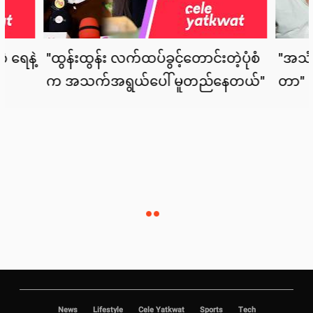
News
Lifestyle
Cele Yatkwat
Sports
Tech