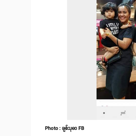
Photo : ချစ်သုဝေ FB