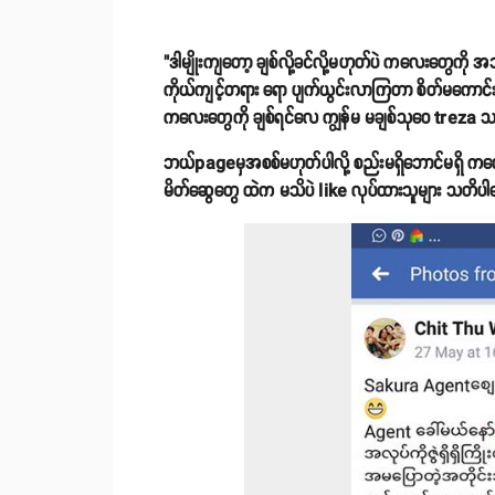
"ဒါမျိုးကျတော့ ချစ်လို့ခင်လို့မဟုတ်ပဲ ကလေးတွေကိ
ကိုယ်ကျင့်တရား ရော ပျက်ယွင်းလာကြတာ စိတ်မကောင်းစ
ကလေးတွေကို ချစ်ရင်လေ ကျွန်မ မချစ်သုဝေ treza သ
ဘယ်pageမှအစစ်မဟုတ်ပါလို့ စည်းမရှိဘောင်မရှိ ကလေး
မိတ်ဆွေတွေ ထဲက မသိပဲ like လုပ်ထားသူများ သတိပါနော်