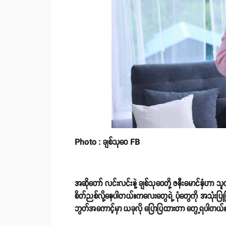
Photo : ချစ်သုဝေ FB
အဆိုတော် လင်းလင်းနဲ့ ချစ်သုဝေတို့ ဇနီးမောင်နှံဟာ သူတိ
စိတ်ညစ်လို့နေပါတယ်။ကလေးတွေရဲ့ ပုံတွေကို အသုံးပြုပြီ
ဘွတ်အကောင့်မှာ ယခုလို ပြောပြထားတာ တွေ့ရပါတယ်