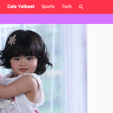
e
Cele Yatkwat
Sports
Tech