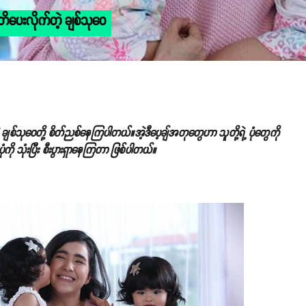
ိပေးလိုက်တဲ့ ချစ်သုဝေ
ချစ်သုဝေတို့ စိတ်ညစ်နေကြပါတယ်။အဲ့ဒီပေ့ချ်အတုတွေဟာ သူတို့ရဲ့ ပုံတွေကို
ံကို သုံးပြီး စီးပွားရှာနေကြတာ ဖြစ်ပါတယ်။