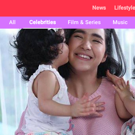
News
Lifestyl
All
Celebrities
Film & Series
Music