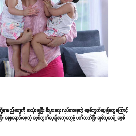
ု့နာမည်တွေကို အသုံးချပြီး စီးပွားရေး လုပ်စားနေတဲ့ ဖေ့စ်ဘွတ်ပေ့ချ်တွေကြောင့်
း ဈေးရောင်းနေတဲ့ ဖေ့စ်ဘွတ်ပေ့ချ်အတုတွေနဲ့ ပတ်သက်ပြီး ချစ်သုဝေရဲ့ ဖေ့စ်
။