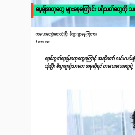
ပေ့ချ်အတုတွေ များနေကြောင်း ပရိသတ်တွေကို သတ
ကလေးတွေပုံတွေသုံးပြီး စီးပွားရှာနေကြတာ။
8 years ago
ဖေ့စ်ဘွတ်ပေ့ချ်အတုတွေကြောင့် အဆိုတော် လင်းလင်းနဲ့ 
သုံးပြီး စီးပွားရှာရုံသာမက အခုဆိုရင် ကလေးလေးတွေရဲ့ ပု