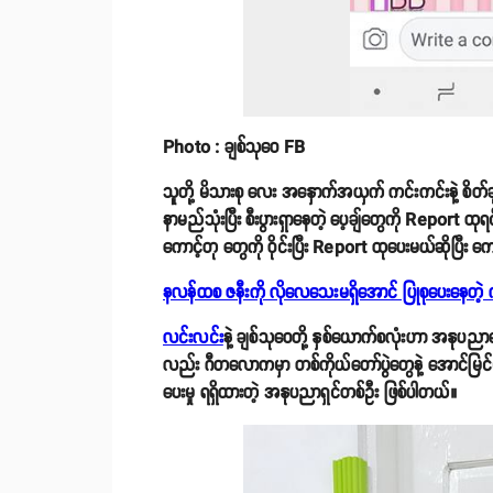
Photo : ချစ်သုဝေ FB
သူတို့ မိသားစု လေး အနှောက်အယှက် ကင်းကင်းနဲ့ စိတ်
နာမည်သုံးပြီး စီးပွားရှာနေတဲ့ ပေ့ချ်တွေကို Report 
ကောင့်တု တွေကို ဝိုင်းပြီး Report ထုပေးမယ်ဆိုပြီ
နလန်ထစ ဇနီးကို လိုလေသေးမရှိအောင် ပြုစုပေးနေတဲ့ 
လင်းလင်း
နဲ့ ချစ်သုဝေတို့ နှစ်ယောက်စလုံးဟာ အနုပည
လည်း ဂီတလောကမှာ တစ်ကိုယ်တော်ပွဲတွေနဲ့ အောင်မြင်မှ
ပေးမှု ရရှိထားတဲ့ အနုပညာရှင်တစ်ဦး ဖြစ်ပါတယ်။