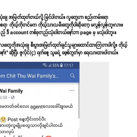
ု အသုံးချ အမြတ်ထုတ်တယ်လို့ မြင်ပါတယ်။ လူတွေဟာ စည်းကမ်းရော
ရာ ကိုယ့်ကိုတင်မက ကိုယ့်သားသမီးတွေကိုပါဆိုတော့ မလွန်လွန်းဘူးလား။
ည် ဒီ account တစ်ခုတည်းသုံးပါတယ်နော်ဘာ page မှ မသုံးပါဘူး။
တွေကိုအသုံးချ စီးပွားအမြတ်ထုတ်ချင်သူများထောင်ထားကြတာပါလို့။ ကိုယ့်
!" ဆိုပြီး ဇူလိုင်(၄) ရက်နေ့ သူမရဲ့ ဖေ့စ်ဘွတ်မှာ ရေးသားထားပါတယ်။