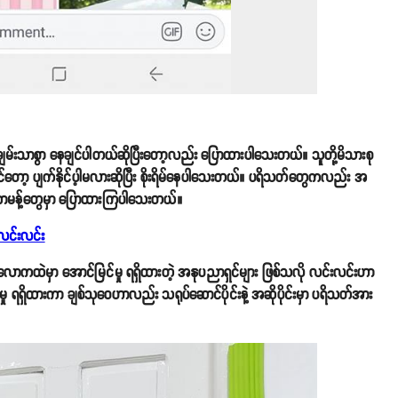
ချမ်းသာစွာ နေချင်ပါတယ်ဆိုပြီးတော့လည်း ပြောထားပါသေးတယ်။ သူတို့မိသားစု
ထုရင်တော့ ပျက်နိုင်ပ့ါမလားဆိုပြီး စိုးရိမ်နေပါသေးတယ်။ ပရိသတ်တွေကလည်း အ
း ကောမန့်တွေမှာ ပြောထားကြပါသေးတယ်။
လင်းလင်း
ာလောကထဲမှာ အောင်မြင်မှု ရရှိထားတဲ့ အနုပညာရှင်များ ဖြစ်သလို လင်းလင်းဟာ
ု ရရှိထားကာ ချစ်သုဝေဟာလည်း သရုပ်ဆောင်ပိုင်းနဲ့ အဆိုပိုင်းမှာ ပရိသတ်အား