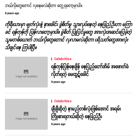
ဘယ်လိုတွေတောင် လှနေမလဲဆိုတာ တွေ့ရတော့မှာပါ။
8 years ago
ကိုရီးယားမှာ မျက်လုံးနဲ့ နှာခေါင်း ခွဲစိတ်မှု သွားလုပ်နေတဲ့ နေခြည်ဦးဟာ မကြာ
ခင် ရန်ကုန်ကို ပြန်လာတော့မှာပါ။ ခွဲစိတ် ပြုပြင်မှုတွေ အားလုံးအဆင်ပြေခဲ့တဲ့
သူမတစ်ယောက် ဘယ်လိုတွေတောင် လှလာမလဲဆိုတာ ပရိသတ်တွေအားလုံး
သိချင်နေ ကြပါပြီ။
Celebrities
ရန်ကုန်ပြန်နေချိန် နေပြည်တော်အိမ် အဖောက်ခံ
လိုက်ရတဲ့ မေထွဋ်ခေါင်
8 years ago
Celebrities
ချီချီဆိုတဲ့ နာမည်တစ်လုံးဖြစ်အောင် အရမ်း
ကြိုးစားရတယ်ဆိုတဲ့ နေခြည်ဦး
8 years ago