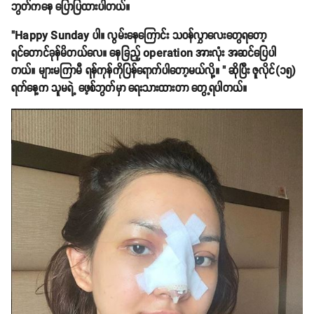
ဘွတ်ကနေ ပြောပြထားပါတယ်။
"Happy Sunday ပါ။ လွမ်းနေကြောင်း သဝန်လွှာလေးတွေရတော့
ရင်တောင်ခုန်မိတယ်လေ။ နေခြည့် operation အားလုံး အဆင်ပြေပါ
တယ်။ များမကြာမီ ရန်ကုန်ကိုပြန်ရောက်ပါတော့မယ်လို့။ " ဆိုပြီး ဇူလိုင်(၁၅)
ရက်နေ့က သူမရဲ့ ဖေ့စ်ဘွတ်မှာ ရေးသားထားတာ တွေ့ရပါတယ်။