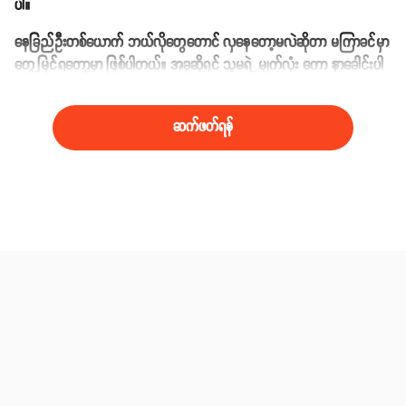
ပါ။
နေခြည်ဦးတစ်ယောက် ဘယ်လိုတွေတောင် လှနေတော့မလဲဆိုတာ မကြာခင်မှာ
တွေ့မြင်ရတော့မှာ ဖြစ်ပါတယ်။ အခုဆိုရင် သူမရဲ့ မျက်လုံး ကော နှာခေါင်းပါ
တော်တော့်ကို သက်သာလို့နေပါပြီ။
ဆက်ဖတ်ရန်
ဆက်စပ်အကြောင်းအရာများ
ရန်ကုန် YANGON
နေခြည်ဦး NAY CHI OO