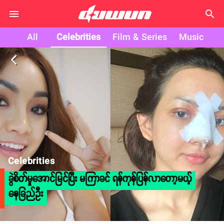
search
All
Celebrities
Film & Series
Music
arrow_back_ios
Celebrities
ခွဲစိတ်မှုအောင်မြင်ပြီး မကြာခင် ရန်ကုန်ပြန်လာတော့မယ့်
နေခြည်ဦး