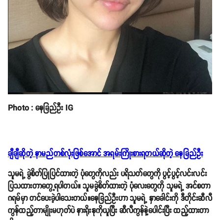
Photo : နေခြည်ဦး IG
ချီချီဆိုတဲ့ နာမည်တစ်လုံးဖြစ်အောင် အရမ်းကြိုးစားရတယ်ဆိုတဲ့ နေခြည်ဦး
သူမရဲ့ ခွဲစိတ်ပြုပြင်ထားတဲ့ ပုံတွေကိုလည်း ပရိသတ်တွေကို ပွင့်ပွင့်လင်းလင်း
ပြသထားတာတွေ့ရပါတယ်။ သူမခွဲစိတ်ထားတဲ့ ပုံလေးတွေကို သူမရဲ့ အင်စတာ
ဂရမ်မှာ တင်ပေးခဲ့ပါသေးတယ်။နေခြည်ဦးဟာ သူမရဲ့ နှာခေါင်းကို ဒီတိုင်းဆီလီ
ကွန်ထည့်တာမျိုးမဟုတ်ပဲ နားရိုးနုကိုယူပြီး ဆီလီကွန်နဲ့ပေါင်းပြီး ထည့်ထားတာ