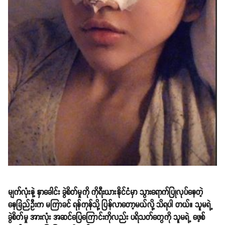
မျက်လုံးနဲ့ နှာခေါင်း ခွဲစိတ်မှုကို ကိုရီးယားနိုင်ငံမှာ သွားရောက်ပြုလုပ်နေတဲ့
နေခြည်ဦးက မကြာခင် ရန်ကုန်သို့ ပြန်လာတော့မယ်လို့ သိရပါ တယ်။ သူမရဲ့
ခွဲစိတ်မှု အားလုံး အဆင်ပြေကြောင်းကိုလည်း ပရိသတ်တွေကို သူမရဲ့ ဖေ့စ်